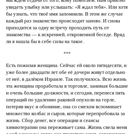
увидеть улыбку или услышать: «Я ждал тебя». Или хотя
бы узнать, что твоё имя запомнили. В этом же случае
каждый раз знакомство происходит заново. И снова
приходится за одну встречу проходить путь от
знакомства — к искренней, откровенной беседе. Вряд
ли я нашла бы в себе силы на такое.
***
Есть пожилая женщина. Сейчас ей около пятидесяти, и
уже более двадцати лет обе её дочери живут отдельно
от неё, в далёком Израиле. Так получилось. Всю жизнь
эта женщина проработала в торговле, занимая большие
и очень большие должности, и сегодня, перенеся пять
операций по удалению раковой опухоли на горле,
потеряв вкус и обоняние, она со смехом вспоминает
множество колбас и сыров, которые перепробовала за
жизнь. Сбор денег, все операции и сеансы
химиотерапии она переживает сама. Жизнь свела меня
с ней однажды, когда она приютила меня, совершенно