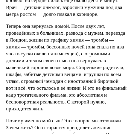
кровью, но сердце билось ещё около десяти минут.
Врач — детский онколог, взрослый мужчина под два
метра ростом — долго плакал в коридоре.
Теперь она вернулась домой. После двух лет,
проведённых в больницах, развода с мужем, переезда
в Лондон, жизни по графику химия — тромбы —
химия — тромбы, бессонных ночей (она спала по два
часа в сутки около пяти месяцев), с огромными
долгами и телом своего сына она вернулась в
маленький городок возле моря. Старенькие родители,
шкафы, забитые детскими вещами, игрушки по всем
углам, огромный чемодан с иностранной бирочкой —
вот и всё, что осталось в её жизни. И это не финальный
кадр трогательного фильма, это абсолютная и
бесповоротная реальность. С которой нужно,
приходится жить.
Почему именно мой сын? Этот вопрос мы отложили.
Зачем жить? Она старается преодолеть желание