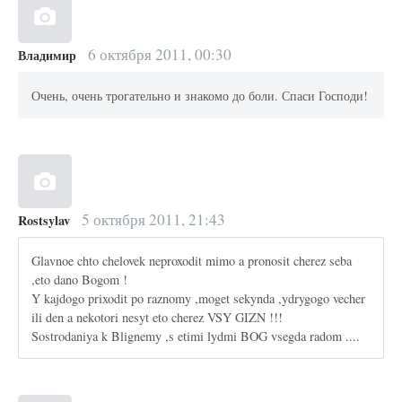
6 октября 2011, 00:30
Владимир
Очень, очень трогательно и знакомо до боли. Спаси Господи!
5 октября 2011, 21:43
Rostsylav
Glavnoe chto chelovek neproxodit mimo a pronosit cherez seba
,eto dano Bogom !
Y kajdogo prixodit po raznomy ,moget sekynda ,ydrygogo vecher
ili den a nekotori nesyt eto cherez VSY GIZN !!!
Sostrodaniya k Blignemy ,s etimi lydmi BOG vsegda radom ....