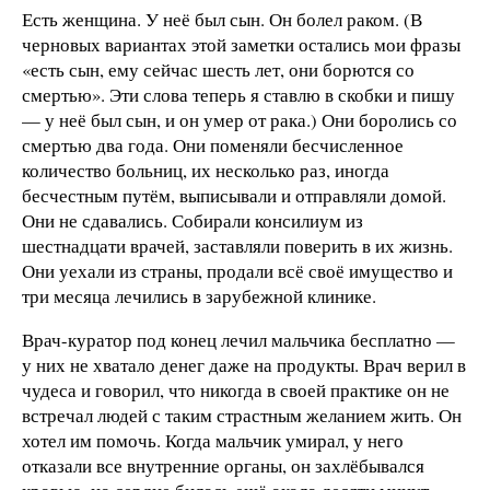
Есть женщина. У неё был сын. Он болел раком. (В
черновых вариантах этой заметки остались мои фразы
«есть сын, ему сейчас шесть лет, они борются со
смертью». Эти слова теперь я ставлю в скобки и пишу
— у неё был сын, и он умер от рака.) Они боролись со
смертью два года. Они поменяли бесчисленное
количество больниц, их несколько раз, иногда
бесчестным путём, выписывали и отправляли домой.
Они не сдавались. Собирали консилиум из
шестнадцати врачей, заставляли поверить в их жизнь.
Они уехали из страны, продали всё своё имущество и
три месяца лечились в зарубежной клинике.
Врач-куратор под конец лечил мальчика бесплатно —
у них не хватало денег даже на продукты. Врач верил в
чудеса и говорил, что никогда в своей практике он не
встречал людей с таким страстным желанием жить. Он
хотел им помочь. Когда мальчик умирал, у него
отказали все внутренние органы, он захлёбывался