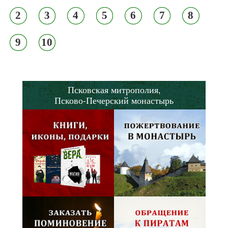
2
3
4
5
6
7
8
9
10
Псковская митрополия,
Псково-Печерский монастырь