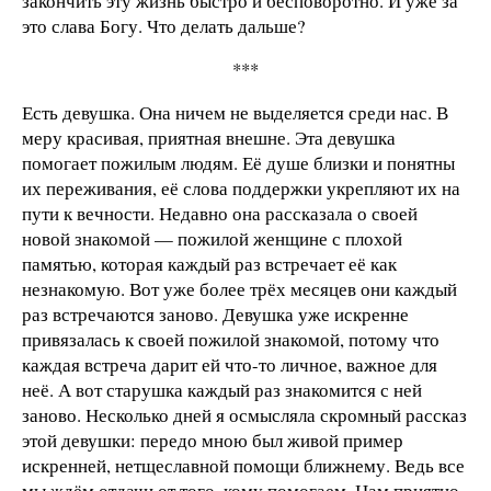
закончить эту жизнь быстро и бесповоротно. И уже за
это слава Богу. Что делать дальше?
***
Есть девушка. Она ничем не выделяется среди нас. В
меру красивая, приятная внешне. Эта девушка
помогает пожилым людям. Её душе близки и понятны
их переживания, её слова поддержки укрепляют их на
пути к вечности. Недавно она рассказала о своей
новой знакомой — пожилой женщине с плохой
памятью, которая каждый раз встречает её как
незнакомую. Вот уже более трёх месяцев они каждый
раз встречаются заново. Девушка уже искренне
привязалась к своей пожилой знакомой, потому что
каждая встреча дарит ей что-то личное, важное для
неё. А вот старушка каждый раз знакомится с ней
заново. Несколько дней я осмысляла скромный рассказ
этой девушки: передо мною был живой пример
искренней, нетщеславной помощи ближнему. Ведь все
мы ждём отдачи от того, кому помогаем. Нам приятно