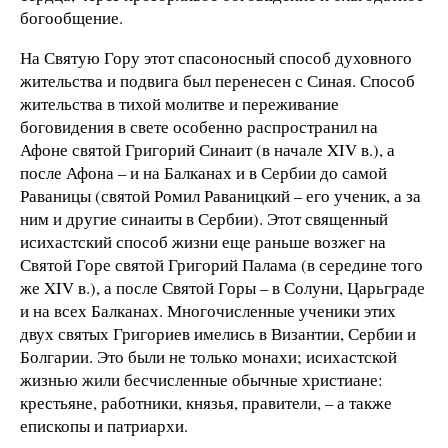
богообщение.
На Святую Гору этот спасоносный способ духовного
жительства и подвига был перенесен с Синая. Способ
жительства в тихой молитве и переживание
боговидения в свете особенно распространил на
Афоне святой Григорий Синаит (в начале XIV в.), а
после Афона – и на Балканах и в Сербии до самой
Раваницы (святой Ромил Раваницкий – его ученик, а за
ним и другие синаиты в Сербии). Этот священный
исихастский способ жизни еще раньше возжег на
Святой Горе святой Григорий Палама (в середине того
же XIV в.), а после Святой Горы – в Солуни, Царьграде
и на всех Балканах. Многочисленные ученики этих
двух святых Григориев имелись в Византии, Сербии и
Болгарии. Это были не только монахи; исихастской
жизнью жили бесчисленные обычные христиане:
крестьяне, работники, князья, правители, – а также
епископы и патриархи.