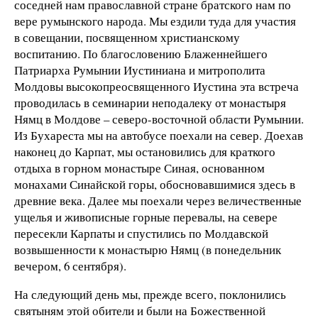
соседней нам православной стране братского нам по
вере румынского народа. Мы ездили туда для участия
в совещании, посвященном христианскому
воспитанию. По благословению Блаженнейшего
Патриарха Румынии Иустиниана и митрополита
Молдовы высокопреосвященного Иустина эта встреча
проводилась в семинарии неподалеку от монастыря
Нямц в Молдове – северо-восточной области Румынии.
Из Бухареста мы на автобусе поехали на север. Доехав
наконец до Карпат, мы остановились для краткого
отдыха в горном монастыре Синая, основанном
монахами Синайской горы, обосновавшимися здесь в
древние века. Далее мы поехали через величественные
ущелья и живописные горные перевалы, на севере
пересекли Карпаты и спустились по Молдавской
возвышенности к монастырю Нямц (в понедельник
вечером, 6 сентября).
На следующий день мы, прежде всего, поклонились
святыням этой обители и были на Божественной