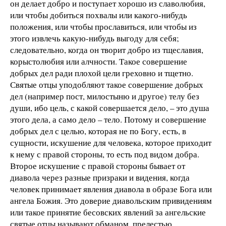
он делает добро и поступает хорошо из славолюбия,
или чтобы добиться похвалы или какого-нибудь
положения, или чтобы прославиться, или чтобы из
этого извлечь какую-нибудь выгоду для себя;
следовательно, когда он творит добро из тщеславия,
корыстолюбия или алчности. Такое совершение
добрых дел ради плохой цели греховно и тщетно.
Святые отцы уподобляют такое совершение добрых
дел (например пост, милостыню и другое) телу без
души, ибо цель, с какой совершается дело, – это душа
этого дела, а само дело – тело. Потому и совершение
добрых дел с целью, которая не по Богу, есть, в
сущности, искушение для человека, которое приходит
к нему с правой стороны, то есть под видом добра.
Второе искушение с правой стороны бывает от
диавола через разные призраки и видения, когда
человек принимает явления диавола в образе Бога или
ангела Божия. Это доверие диавольским привидениям
или такое принятие бесовских явлений за ангельские
святые отцы называют обманом, прелестью.