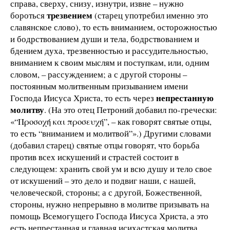
справа, сверху, снизу, изнутри, извне – нужно
трезвением
бороться
(старец употребил именно это
славянское слово), то есть вниманием, осторожностью
и бодрствованием души и тела, бодрствованием и
бдением духа, трезвенностью и рассудительностью,
вниманием к своим мыслям и поступкам, или, одним
словом, – рассуждением; а с другой стороны –
постоянным молитвенным призыванием имени
непрестанную
Господа Иисуса Христа, то есть через
молитву
. (На это отец Петроний добавил по-гречески:
«“Προσοχή και προσευχή”, – как говорят святые отцы,
то есть “вниманием и молитвой”».) Другими словами
(добавил старец) святые отцы говорят, что борьба
против всех искушений и страстей состоит в
следующем: хранить свой ум и всю душу и тело свое
от искушений – это дело и подвиг наши, с нашей,
человеческой, стороны; а с другой, Божественной,
стороны, нужно непрерывно в молитве призывать на
помощь Всемогущего Господа Иисуса Христа, а это
есть непрестанная и главная исихастская молитва,