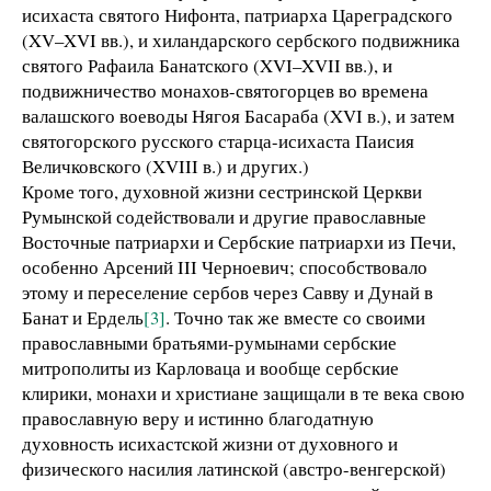
исихаста святого Нифонта, патриарха Цареградского
(XV–XVI вв.), и хиландарского сербского подвижника
святого Рафаила Банатского (XVI–XVII вв.), и
подвижничество монахов-святогорцев во времена
валашского воеводы Нягоя Басараба (XVI в.), и затем
святогорского русского старца-исихаста Паисия
Величковского (XVIII в.) и других.)
Кроме того, духовной жизни сестринской Церкви
Румынской содействовали и другие православные
Восточные патриархи и Сербские патриархи из Печи,
особенно Арсений III Черноевич; способствовало
этому и переселение сербов через Савву и Дунай в
Банат и Ердель
[3]
. Точно так же вместе со своими
православными братьями-румынами сербские
митрополиты из Карловаца и вообще сербские
клирики, монахи и христиане защищали в те века свою
православную веру и истинно благодатную
духовность исихастской жизни от духовного и
физического насилия латинской (австро-венгерской)