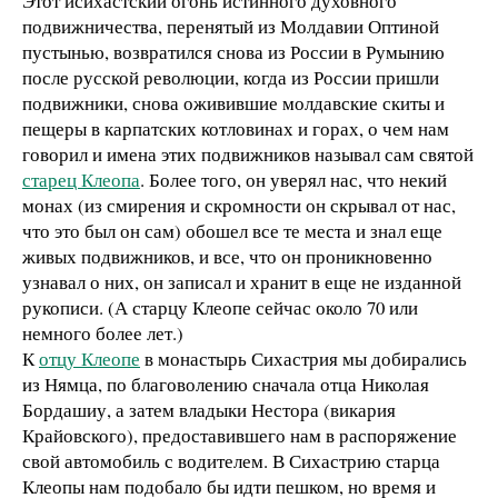
Этот исихастский огонь истинного духовного
подвижничества, перенятый из Молдавии Оптиной
пустынью, возвратился снова из России в Румынию
после русской революции, когда из России пришли
подвижники, снова оживившие молдавские скиты и
пещеры в карпатских котловинах и горах, о чем нам
говорил и имена этих подвижников называл сам святой
старец Клеопа
. Более того, он уверял нас, что некий
монах (из смирения и скромности он скрывал от нас,
что это был он сам) обошел все те места и знал еще
живых подвижников, и все, что он проникновенно
узнавал о них, он записал и хранит в еще не изданной
рукописи. (А старцу Клеопе сейчас около 70 или
немного более лет.)
К
отцу Клеопе
в монастырь Сихастрия мы добирались
из Нямца, по благоволению сначала отца Николая
Бордашиу, а затем владыки Нестора (викария
Крайовского), предоставившего нам в распоряжение
свой автомобиль с водителем. В Сихастрию старца
Клеопы нам подобало бы идти пешком, но время и