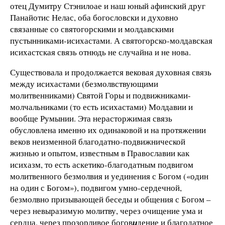
отец Думитру Стэнилоае и наш юный афинский друг
Панайотис Нелас, оба богословски и духовно
связанные со святогорскими и молдавскими
пустынниками-исихастами. А святогорско-молдавская
исихастская связь отнюдь не случайна и не нова.
Существовала и продолжается вековая духовная связь
между исихастами (безмолвствующими
молитвенниками) Святой Горы и подвижниками-
молчальниками (то есть исихастами) Молдавии и
вообще Румынии. Эта нерасторжимая связь
обусловлена именно их одинаковой и на протяжении
веков неизменной благодатно-подвижнической
жизнью и опытом, известным в Православии как
исихазм, то есть аскетико-благодатным подвигом
молитвенного безмолвия и уединения с Богом («один
на один с Богом»), подвигом умно-сердечной,
безмолвно призывающей беседы и общения с Богом –
через невыразимую молитву, через очищение ума и
сердца, через прозорливое богов
и
дение и благодатное