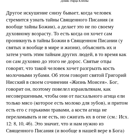
Домик старца Клеопы
Другое искушение снизу бывает, когда человек
стремится узнать тайны Священного Писания (и
вообще тайны Божии), а делает это не по своему
духовному возрасту. То есть когда он хочет сам
проникнуть в тайны Божии в Священном Писании (у
святых и вообще в мире и жизни), объяснить их и
затем учить этим тайнам других людей, в то время как
он сам духовно до этого не дорос. Святые отцы
говорят, что такой человек хочет разгрызть кость
молочными зубами. Об этом говорит святой Григорий
Нисский в своем сочинении «Жизнь Моисея». Бог,
говорит он, поэтому повелел израильтянам, как
несовершенным, чтобы они от пасхального агнца ели
только мясо (которое есть молоко для зубов), и притом
есть его с горькими травами, а кости агнца не
переламывать и не есть, но сжигать их в огне (см.: Исх.
12: 8, 10, 46). Это значит, что и нам нужно из
Священного Писания (и вообще в нашей вере в Бога)