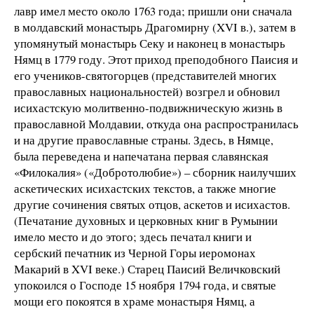
лавр имел место около 1763 года; пришли они сначала
в молдавский монастырь Драгомирну (XVI в.), затем в
упомянутый монастырь Секу и наконец в монастырь
Нямц в 1779 году. Этот приход преподобного Паисия и
его учеников-святогорцев (представителей многих
православных национальностей) возгрел и обновил
исихастскую молитвенно-подвижническую жизнь в
православной Молдавии, откуда она распространилась
и на другие православные страны. Здесь, в Нямце,
была переведена и напечатана первая славянская
«Филокалия» («Добротолюбие») – сборник наилучших
аскетических исихастских текстов, а также многие
другие сочинения святых отцов, аскетов и исихастов.
(Печатание духовных и церковных книг в Румынии
имело место и до этого; здесь печатал книги и
сербский печатник из Черной Горы иеромонах
Макарий в XVI веке.) Старец Паисий Величковский
упокоился о Господе 15 ноября 1794 года, и святые
мощи его покоятся в храме монастыря Нямц, а