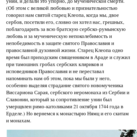
унии, и делали это упорно, до мученической смерти.
(Об этом с великой любовью и признательностью
говорил нам святой старец Клеопа, когда мы, двое
сербов, посетили его, словно он хотел нас, грешных,
поблагодарить за всю братскую сербско-румынскую
любовь и за мученическую непоколебимость и
непобедимость в защите святого Православия и
православной духовной жизни. Старец Клеопа одно
время был приходским священником в Араде и служил
при тамошних гробах сербских клириков и
исповедников Православия и не переставал
напоминать нам об этом, пока мы были у него,
особенно выделяя страдание святого новомученика
Виссариона Сарая, сербского иеромонаха из Сербии и
Славонии, который за сопротивление унии был
умерщвлен римо-католиками 21 октября 1744 года в
Ерделе.) Но вернемся к монастырю Нямц и его скитам
и монахам.