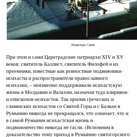
Монастырь Синая
При этом и сами Цареградские патриархи XIV и XV
веков: святитель Каллист, святитель Филофей и их
преемники, известные как ревностные подвижники-
исихасты и распространители православного
исихазма, – неизменно поддерживали исихастскую
жизнь в Молдавии и Валахии, назначая туда клириков-
и епископов-исихастов. Так прилив греческих и
славянских исихастов со Святой Горы и с Балкан в
Румынию никогда не прекращался, что означает, что и
в самой Румынии исихастская жизнь и
подвижничество никогда не гасли. (Вспомним в
доказательство тому приход в Румынию святогорского