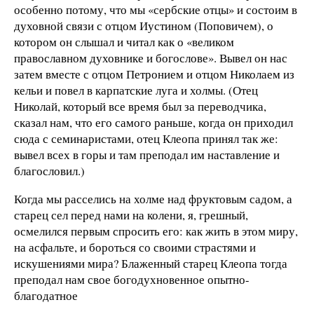
особенно потому, что мы «сербские отцы» и состоим в
духовной связи с отцом Иустином (Поповичем), о
котором он слышал и читал как о «великом
православном духовнике и богослове». Вывел он нас
затем вместе с отцом Петронием и отцом Николаем из
кельи и повел в карпатские луга и холмы. (Отец
Николай, который все время был за переводчика,
сказал нам, что его самого раньше, когда он приходил
сюда с семинаристами, отец Клеопа принял так же:
вывел всех в горы и там преподал им наставление и
благословил.)
Когда мы расселись на холме над фруктовым садом, а
старец сел перед нами на колени, я, грешный,
осмелился первым спросить его: как жить в этом миру,
на асфальте, и бороться со своими страстями и
искушениями мира? Блаженный старец Клеопа тогда
преподал нам свое богодухновенное опытно-
благодатное