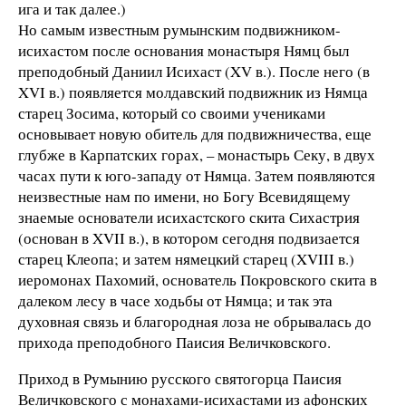
ига и так далее.)
Но самым известным румынским подвижником-
исихастом после основания монастыря Нямц был
преподобный Даниил Исихаст (XV в.). После него (в
XVI в.) появляется молдавский подвижник из Нямца
старец Зосима, который со своими учениками
основывает новую обитель для подвижничества, еще
глубже в Карпатских горах, – монастырь Секу, в двух
часах пути к юго-западу от Нямца. Затем появляются
неизвестные нам по имени, но Богу Всевидящему
знаемые основатели исихастского скита Сихастрия
(основан в XVII в.), в котором сегодня подвизается
старец Клеопа; и затем нямецкий старец (XVIII в.)
иеромонах Пахомий, основатель Покровского скита в
далеком лесу в часе ходьбы от Нямца; и так эта
духовная связь и благородная лоза не обрывалась до
прихода преподобного Паисия Величковского.
Приход в Румынию русского святогорца Паисия
Величковского с монахами-исихастами из афонских