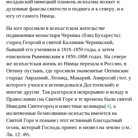
молдавский нямецкий пламень исихазма возжег и
духовные факелы святости и подвига и к северу, и к
югу от самого Нямца.
На юге просияли в исихастском жительстве
подвижники монастыря Черника (близ Бухареста):
старец Георгий и святой Каллиник Черникский,
бывший его учеником в 1818–1850 годы, а затем
епископом Рымникским в 1850–1868 годах. На севере
же исихастская жизнь из Нямца перешла в Россию, в
Оптину пустынь, где просияли знаменитые Оптинские
старцы: Авраамий, Леонид, Макарий, Амвросий (тот, у
которого учился и исповедовался Достоевский) и
многие другие. Так разгорался непрерывно и всюду в
Православии (на Святой Горе в те времена были святой
Никодим Святогорец и известные коливары
[4]
, а
молитвенные безмолвники-исихасты имеются на
Святой Горе и поныне) этот истинный благодатный
огонь, который Господь принес и низвел на землю (см.:
Лк. 12: 49).