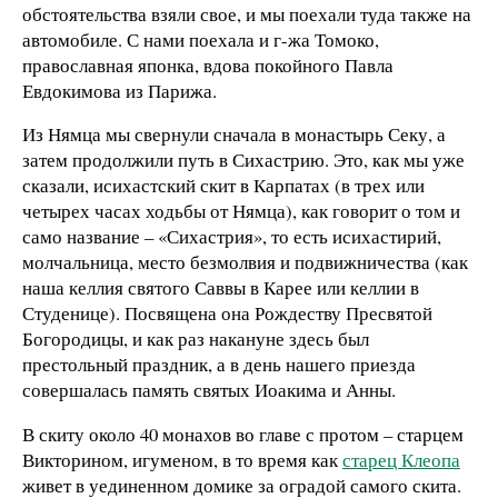
обстоятельства взяли свое, и мы поехали туда также на
автомобиле. С нами поехала и г-жа Томоко,
православная японка, вдова покойного Павла
Евдокимова из Парижа.
Из Нямца мы свернули сначала в монастырь Секу, а
затем продолжили путь в Сихастрию. Это, как мы уже
сказали, исихастский скит в Карпатах (в трех или
четырех часах ходьбы от Нямца), как говорит о том и
само название – «Сихастрия», то есть исихастирий,
молчальница, место безмолвия и подвижничества (как
наша келлия святого Саввы в Карее или келлии в
Студенице). Посвящена она Рождеству Пресвятой
Богородицы, и как раз накануне здесь был
престольный праздник, а в день нашего приезда
совершалась память святых Иоакима и Анны.
В скиту около 40 монахов во главе с протом – старцем
Викторином, игуменом, в то время как
старец Клеопа
живет в уединенном домике за оградой самого скита.