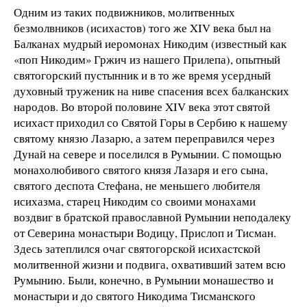
Одним из таких подвижников, молитвенных
безмолвников (исихастов) того же XIV века был на
Балканах мудрый иеромонах Никодим (известный как
«поп Никодим» Гржич из нашего Прилепа), опытный
святогорский пустынник и в то же время усердный
духовный труженик на ниве спасения всех балканских
народов. Во второй половине XIV века этот святой
исихаст приходил со Святой Горы в Сербию к нашему
святому князю Лазарю, а затем переправился через
Дунай на севере и поселился в Румынии. С помощью
монахолюбивого святого князя Лазаря и его сына,
святого деспота Стефана, не меньшего любителя
исихазма, старец Никодим со своими монахами
воздвиг в братской православной Румынии неподалеку
от Северина монастыри Водицу, Прислоп и Тисман.
Здесь затеплился очаг святогорской исихастской
молитвенной жизни и подвига, охвативший затем всю
Румынию. Были, конечно, в Румынии монашество и
монастыри и до святого Никодима Тисманского