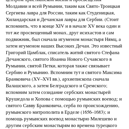
Молдавии и всей Румынии, таким как Свято-Троицкая
Сергиева лавра для России, таким как Студеницкая,
Хиландарская и Дечанская лавры для Сербии. (Стоит
вспомнить, что в конце XIV и в начале XV века один и
тот же просвещенный монах, друг исихастов и сам
подвижник, был сначала игуменом монастыря Нямц, а
затем игуменом наших Высоких Дечан. Это известный
Григорий Цамблак, списатель житий святого Стефана
Дечанского, святого Иоанна Нового Сучавского в
Румынии, святой Петки, которая также связывает
Сербию и Румынию. Вспомним тут и святого Максима
Бранковича (XV–XVI вв.), архиепископа сначала
Валашского, а затем Белградского и Сремского;
вспомним затем созидание сербских монастырей
Крушедола и Хопова с помощью румынских воевод; и
святого Савву Бранковича, серба по происхождению,
румынского митрополита в Ерделе (1656–1683); и
помощь румынских воевод монастырю Милешево и
другим сербским монастырям во времена турецкого