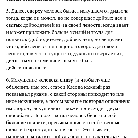
сверху
5. Далее,
человек бывает искушаем от диавола
тогда, когда он может, но не совершает добрых дел и
святых добродетелей из-за своей лености; когда знает
и может приложить больше усилий и труда для
подвигов (добродетелей, добрых дел), но не делает
этого, ибо ленится или ищет отговорок для своей
лености, так что, в сущности, духовно отвергает их,
делает намного меньше, чем мог бы в
действительности.
снизу
6. Искушение человека
(и чтобы лучше
объяснить нам это, старец Клеопа каждый раз
показывал руками, с какой стороны приходит то или
иное искушение, а потом вкратце повторял описанную
им сторону искушения) – также происходит двумя
способами. Первое – когда человек берет на себя
б
о
льшие подвиги, превышающие его собственные
силы, и безрассудно напрягается. Это бывает,
например, когда кто-нибудь болен, но накладывает на