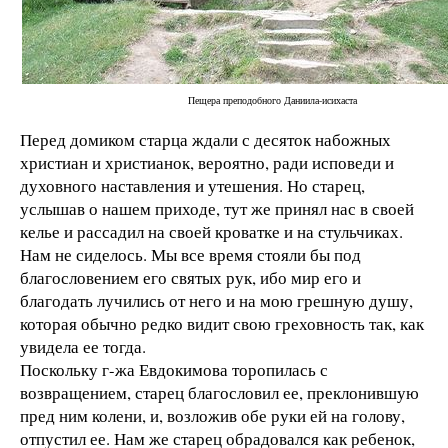
Пещера преподобного Даниила-исихаста
Перед домиком старца ждали с десяток набожных
христиан и христианок, вероятно, ради исповеди и
духовного наставления и утешения. Но старец,
услышав о нашем приходе, тут же принял нас в своей
келье и рассадил на своей кроватке и на стульчиках.
Нам не сиделось. Мы все время стояли бы под
благословением его святых рук, ибо мир его и
благодать лучились от него и на мою грешную душу,
которая обычно редко видит свою греховность так, как
увидела ее тогда.
Поскольку г-жа Евдокимова торопилась с
возвращением, старец благословил ее, преклонившую
пред ним колени, и, возложив обе руки ей на голову,
отпустил ее. Нам же старец обрадовался как ребенок,