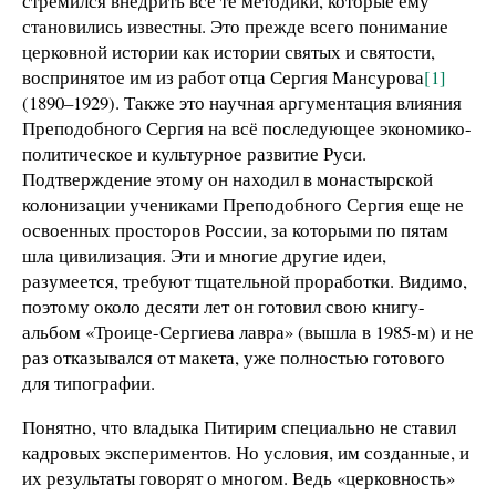
стремился внедрить все те методики, которые ему
становились известны. Это прежде всего понимание
церковной истории как истории святых и святости,
воспринятое им из работ отца Сергия Мансурова
[1]
(1890–1929). Также это научная аргументация влияния
Преподобного Сергия на всё последующее экономико-
политическое и культурное развитие Руси.
Подтверждение этому он находил в монастырской
колонизации учениками Преподобного Сергия еще не
освоенных просторов России, за которыми по пятам
шла цивилизация. Эти и многие другие идеи,
разумеется, требуют тщательной проработки. Видимо,
поэтому около десяти лет он готовил свою книгу-
альбом «Троице-Сергиева лавра» (вышла в 1985-м) и не
раз отказывался от макета, уже полностью готового
для типографии.
Понятно, что владыка Питирим специально не ставил
кадровых экспериментов. Но условия, им созданные, и
их результаты говорят о многом. Ведь «церковность»