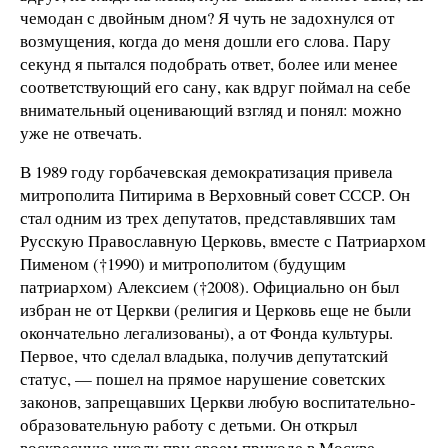
чемодан с двойным дном? Я чуть не задохнулся от
возмущения, когда до меня дошли его слова. Пару
секунд я пытался подобрать ответ, более или менее
соответствующий его сану, как вдруг поймал на себе
внимательный оценивающий взгляд и понял: можно
уже не отвечать.
В 1989 году горбачевская демократизация привела
митрополита Питирима в Верховный совет СССР. Он
стал одним из трех депутатов, представлявших там
Русскую Православную Церковь, вместе с Патриархом
Пименом (†1990) и митрополитом (будущим
патриархом) Алексием (†2008). Официально он был
избран не от Церкви (религия и Церковь еще не были
окончательно легализованы), а от Фонда культуры.
Первое, что сделал владыка, получив депутатский
статус, — пошел на прямое нарушение советских
законов, запрещавших Церкви любую воспитательно-
образовательную работу с детьми. Он открыл
воскресную школу при своем приходе в Москве —