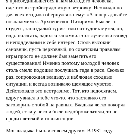
я присоединившегося к нам молодого человека,
одетого в стройотрядовскую ветровку. Неожиданно
для всех владыка обернулся к нему: «А теперь давайте
познакомимся. Архиепископ Питирим». Был ли то
студент, запоздалый турист или сотрудник музея, он,
надо полагать, надолго запомнил этот лучистый взгляд
и неподдельный к себе интерес. Столь высокий
сановник, пусть церковный, по советским правилам
игры просто не должен был заметить его
существования! Именно поэтому молодой человек
столь смело подошел послушать гида в рясе. Сколько
раз, сопровождая владыку, я наблюдал сходные
ситуации, и всегда возникало щемящее чувство.
Действовало это неотразимо. Тот, кто недосягаем,
вдруг увидел в тебе что-то, что заставило его
заговорить с тобой на равных. Владыка легко покорял
людей, если у него и были недоброжелатели, то не
среди светской интеллигенции.
Мог владыка быть и совсем другим. В 1981 году