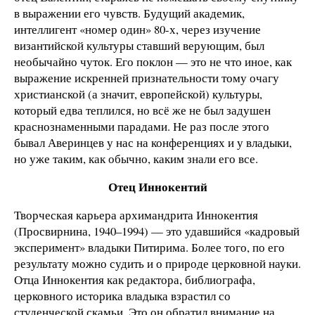
в выражении его чувств. Будущий академик,
интеллигент «номер один» 80-х, через изучение
византийской культуры ставший верующим, был
необычайно чуток. Его поклон — это не что иное, как
выражение искренней признательности тому очагу
христианской (а значит, европейской) культуры,
который едва теплился, но всё же не был задушен
краснознаменными парадами. Не раз после этого
бывал Аверинцев у нас на конференциях и у владыки,
но уже таким, как обычно, каким знали его все.
Отец Иннокентий
Творческая карьера архимандрита Иннокентия
(Просвирнина, 1940–1994) — это удавшийся «кадровый
эксперимент» владыки Питирима. Более того, по его
результату можно судить и о природе церковной науки.
Отца Иннокентия как редактора, библиографа,
церковного историка владыка взрастил со
студенческой скамьи. Это он обратил внимание на