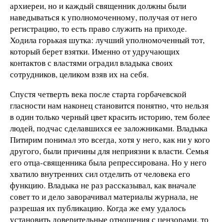
архиереи, но и каждый священник должны были
наведываться к уполномоченному, получая от него
регистрацию, то есть право служить на приходе.
Ходила горькая шутка: лучший уполномоченный тот,
который берет взятки. Именно от удручающих
контактов с властями оградил владыка своих
сотрудников, целиком взяв их на себя.
Спустя четверть века после старта горбачевской
гласности нам наконец становится понятно, что нельзя
в один только черный цвет красить историю, тем более
людей, подчас сделавшихся ее заложниками. Владыка
Питирим понимал это всегда, хотя у него, как ни у кого
другого, были причины для неприязни к власти. Семья
его отца-священника была репрессирована. Но у него
хватило внутренних сил отделить от человека его
функцию. Владыка не раз рассказывал, как вначале
совет то и дело заворачивал материалы журнала, не
разрешая их публикацию. Когда же ему удалось
установить доверительные отношения с цензорами, то