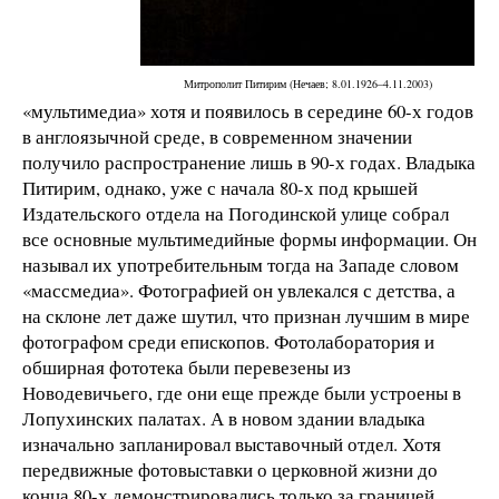
Митрополит Питирим (Нечаев; 8.01.1926–4.11.2003)
«мультимедиа» хотя и появилось в середине 60-х годов
в англоязычной среде, в современном значении
получило распространение лишь в 90-х годах. Владыка
Питирим, однако, уже с начала 80-х под крышей
Издательского отдела на Погодинской улице собрал
все основные мультимедийные формы информации. Он
называл их употребительным тогда на Западе словом
«массмедиа». Фотографией он увлекался с детства, а
на склоне лет даже шутил, что признан лучшим в мире
фотографом среди епископов. Фотолаборатория и
обширная фототека были перевезены из
Новодевичьего, где они еще прежде были устроены в
Лопухинских палатах. А в новом здании владыка
изначально запланировал выставочный отдел. Хотя
передвижные фотовыставки о церковной жизни до
конца 80-х демонстрировались только за границей,