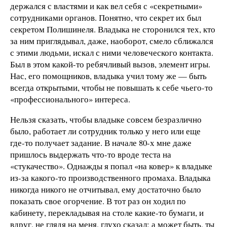
держался с властями и как вел себя с «секретными»
сотрудниками органов. Понятно, что секрет их был
секретом Полишинеля. Владыка не сторонился тех, кто
за ним приглядывал, даже, наоборот, смело сближался
с этими людьми, искал с ними человеческого контакта.
Был в этом какой-то ребячливый вызов, элемент игры.
Нас, его помощников, владыка учил тому же — быть
всегда открытыми, чтобы не повышать к себе чьего-то
«профессионального» интереса.
Нельзя сказать, чтобы владыке совсем безразлично
было, работает ли сотрудник только у него или еще
где-то получает задание. В начале 80-х мне даже
пришлось выдержать что-то вроде теста на
«стукачество». Однажды я попал «на ковер» к владыке
из-за какого-то производственного промаха. Владыка
никогда никого не отчитывал, ему достаточно было
показать свое огорчение. В тот раз он ходил по
кабинету, перекладывая на столе какие-то бумаги, и
вдруг, не глядя на меня, глухо сказал: а может быть, ты