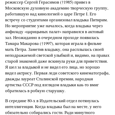
режиссер Сергей Герасимов (†1985) привез в
Московскую духовную академию творческую группу,
работавшую над кинологией о царе Петре I. Его
встречу со студентами организовал владыка Питирим.
Но мероприятие уже началось, когда владыка через
анфиладу «царицыных палат» направился в актовый
зал. Неожиданно в очередном проходе появилась
Тамара Макарова (†1997), которая играла в фильме
мать Петра. Заметив владыку, она расплылась своей
неподражаемой светской улыбкой и, видимо, на правах
старой знакомой даже вскинула руки для приветствия.
Я шел за владыкой и не видел его лица, но хорошо
видел актрису. Первая леди советского кинематографа,
дважды лауреат Сталинской премии, народная
артистка СССР под взглядом владыки как-то вмиг
обратилась в робкую старушку.
В середине 80-х в Издательский отдел потянулась
интеллигенция. Когда владыка был на месте, у него
обязательно собирались гости. Ради минутного