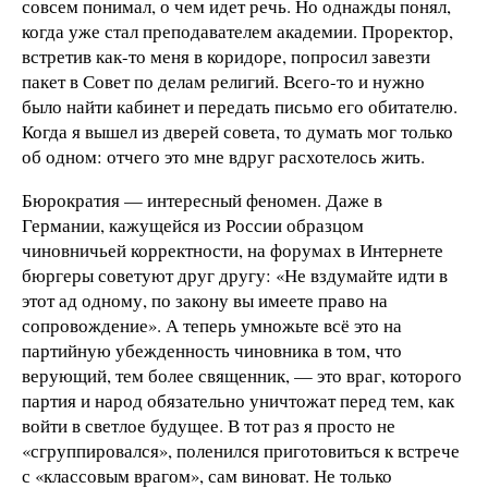
совсем понимал, о чем идет речь. Но однажды понял,
когда уже стал преподавателем академии. Проректор,
встретив как-то меня в коридоре, попросил завезти
пакет в Совет по делам религий. Всего-то и нужно
было найти кабинет и передать письмо его обитателю.
Когда я вышел из дверей совета, то думать мог только
об одном: отчего это мне вдруг расхотелось жить.
Бюрократия — интересный феномен. Даже в
Германии, кажущейся из России образцом
чиновничьей корректности, на форумах в Интернете
бюргеры советуют друг другу: «Не вздумайте идти в
этот ад одному, по закону вы имеете право на
сопровождение». А теперь умножьте всё это на
партийную убежденность чиновника в том, что
верующий, тем более священник, — это враг, которого
партия и народ обязательно уничтожат перед тем, как
войти в светлое будущее. В тот раз я просто не
«сгруппировался», поленился приготовиться к встрече
с «классовым врагом», сам виноват. Не только