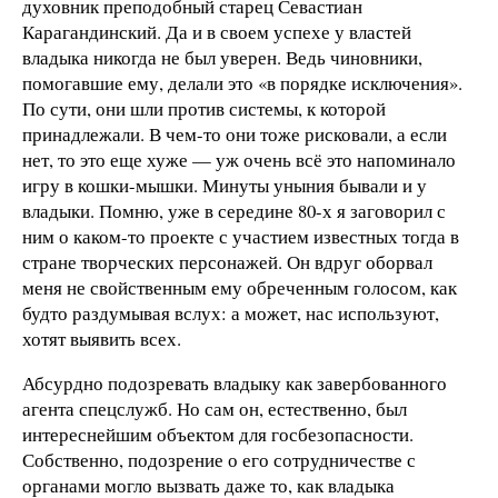
духовник преподобный старец Севастиан
Карагандинский. Да и в своем успехе у властей
владыка никогда не был уверен. Ведь чиновники,
помогавшие ему, делали это «в порядке исключения».
По сути, они шли против системы, к которой
принадлежали. В чем-то они тоже рисковали, а если
нет, то это еще хуже — уж очень всё это напоминало
игру в кошки-мышки. Минуты уныния бывали и у
владыки. Помню, уже в середине 80-х я заговорил с
ним о каком-то проекте с участием известных тогда в
стране творческих персонажей. Он вдруг оборвал
меня не свойственным ему обреченным голосом, как
будто раздумывая вслух: а может, нас используют,
хотят выявить всех.
Абсурдно подозревать владыку как завербованного
агента спецслужб. Но сам он, естественно, был
интереснейшим объектом для госбезопасности.
Собственно, подозрение о его сотрудничестве с
органами могло вызвать даже то, как владыка