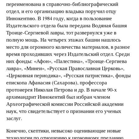
переименована в справочно-библиографический
отдел, и его организацию владыка поручил отцу
Иннокентию. В 1984 году, когда в пользование
Издательского отдела была передана Водяная башня
Троице-Сергиевой лавры, тот развернулся уже в
полную мощь. На четырех этажах башни нашлось
место для огромного количества материалов, в разное
время проходивших через Издательский отдел. Среди
них фонды: «Афон», «Палестина», «Троице-Сергиева
лавра», «Минеи», «Русская Православная Церковь»,
«Церковная периодика», «Русская патристика», фонды
епископа Афанасия (Сахарова), профессора
протоиерея Николая Петрова и др. В начале 90-х
архимандрит Иннокентий был избран членом
Археографической комиссии Российской академии
наук, что свидетельствует о признании его ученых
заслуг.
Конечно, скептики, невысоко оценивающие новые
технологии по отношению к церковному преданию,