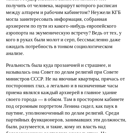
получить от человека, маршрут которого расписан
между алтарем и рабочим кабинетом? Неужели КГБ
могла заинтересовать информация, собранная
архиереем по пути из какого-нибудь европейского
аэропорта на экуменическую встречу? Ведь от тех, у
кого в руках были молот и серп, бессмысленно даже
ожидать потребность в тонком социологическом
анализе.
Реальность была куда прозаичней и страшнее, и
называлась она Совет по делам религий при Совете
министров СССР. Не на явочные квартиры, прячась от
посторонних глаз, а легально и в назначенные часы
приема являлся каждый архиерей в главное здание
своего города — в обком. Там в просторном кабинете
под огромным портретом Ленина сидел, как паук в
паутине, уполномоченный по делам религий. Среди
партийных функционеров, занимавших эти должности,
были, разумеется, и такие, кому их власть над