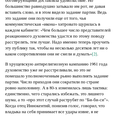
боговерующими доставляла удовольствие. Но
большинство равнодушно затыкало им рот, не давая
вставить слово, и в этом видело задание партии. Ведь
это задание они получили еще от того, чья
коммунистическая «икона» хитровато щурилась в
каждом кабинете: «Чем большее число представителей
реакционного духовенства удастся по этому поводу
расстрелять, тем лучше. Надо именно теперь проучить
эту публику так, чтобы на несколько десятков лет ни о
каком сопротивлении они не смели и думать»
[2]
.
В хрущевскую антирелигиозную кампанию 1961 года
духовенство уже не расстреливали, но это не
помешало уполномоченным рьяно выполнять задание
партии. Число приходов они сократили по стране
ровно наполовину. А в 80-х изменилась лишь тактика:
единственно, чего старались избежать, это лишнего
шума, а то «про этот случай раструбят по “Би-би-си”».
Когда отец Иннокентий, понизив голос, говорил, что
владыка на себя принимает все удары извне, я не