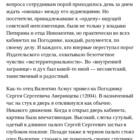
вопроса сотрудникам порой приходилось день за днем
ждать «окошка» между его аудиенциями. Но
посетители, принадлежавшие к «ордену» ищущей
советской интеллигенции, были не только у владыки
Питирима и отца Иннокентия, но практически во всех
кабинетах на Погодинке, каждый, разумеется, по
своему делу. И каждого, кто впервые переступал порог
Издательского отдела, охватывало безотчетное
чувство «экстерриториальности». Во «внутренней
загранице» и дух был какой-то иной — несоветский,
таинственный и радостный.
Как-то отец Валентин Асмус привел на Погодинку
Сергея Сергеевича Аверинцева (†2004). В назначенный
час на стук в дверь я откликнулся как обычно.
Никакого движения. Когда я открыл дверь кабинета,
картина была впечатляющая. Высокий, слегка сутулый,
одетый в длинное пальто Сергей Сергеевич застыл в
глубоком поклоне. Позади также в черном пальто стоял
отец Валентин, стараясь не помешать своему спутнику