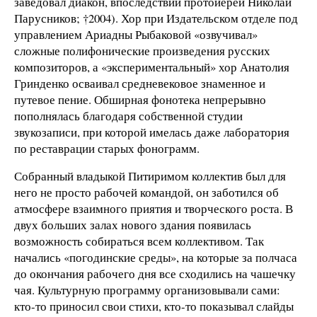
заведовал диакон, впоследствии протоиерей Николай
Парусников; †2004). Хор при Издательском отделе под
управлением Ариадны Рыбаковой «озвучивал»
сложные полифонические произведения русских
композиторов, а «экспериментальный» хор Анатолия
Гринденко осваивал средневековое знаменное и
путевое пение. Обширная фонотека непрерывно
пополнялась благодаря собственной студии
звукозаписи, при которой имелась даже лаборатория
по реставрации старых фонограмм.
Собранный владыкой Питиримом коллектив был для
него не просто рабочей командой, он заботился об
атмосфере взаимного приятия и творческого роста. В
двух больших залах нового здания появилась
возможность собираться всем коллективом. Так
начались «погодинские среды», на которые за полчаса
до окончания рабочего дня все сходились на чашечку
чая. Культурную программу организовывали сами:
кто-то приносил свои стихи, кто-то показывал слайды