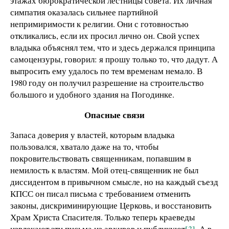
этажах бюрократической лестницы совета. Их личная
симпатия оказалась сильнее партийной
непримиримости к религии. Они с готовностью
откликались, если их просил лично он. Свой успех
владыка объяснял тем, что и здесь держался принципа
самоцензуры, говорил: я прошу только то, что дадут. А
выпросить ему удалось по тем временам немало. В
1980 году он получил разрешение на строительство
большого и удобного здания на Погодинке.
Опасные связи
Запаса доверия у властей, которым владыка
пользовался, хватало даже на то, чтобы
покровительствовать священникам, попавшим в
немилость к властям. Мой отец-священник не был
диссидентом в привычном смысле, но на каждый съезд
КПСС он писал письма с требованием отменить
законы, дискриминирующие Церковь, и восстановить
Храм Христа Спасителя. Только теперь краеведы
извлекают эти письма из архивов и публикуют
[3]
. А в