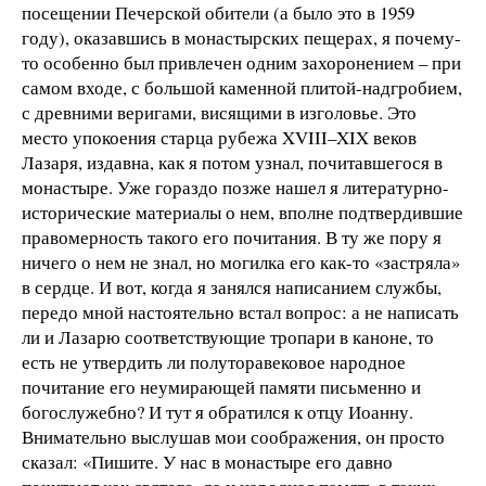
посещении Печерской обители (а было это в 1959
году), оказавшись в монастырских пещерах, я почему-
то особенно был привлечен одним захоронением – при
самом входе, с большой каменной плитой-надгробием,
с древними веригами, висящими в изголовье. Это
место упокоения старца рубежа XVIII–XIX веков
Лазаря, издавна, как я потом узнал, почитавшегося в
монастыре. Уже гораздо позже нашел я литературно-
исторические материалы о нем, вполне подтвердившие
правомерность такого его почитания. В ту же пору я
ничего о нем не знал, но могилка его как-то «застряла»
в сердце. И вот, когда я занялся написанием службы,
передо мной настоятельно встал вопрос: а не написать
ли и Лазарю соответствующие тропари в каноне, то
есть не утвердить ли полуторавековое народное
почитание его неумирающей памяти письменно и
богослужебно? И тут я обратился к отцу Иоанну.
Внимательно выслушав мои соображения, он просто
сказал: «Пишите. У нас в монастыре его давно