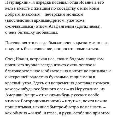
Патриархии», я изредка посещал отца Иоанна в его
келье вместе с жившим по соседству с ним моим
добрым знакомым – печерским монахом
(впоследствии архимандритом, уже тоже
скончавшимся) отцом Агафангелом (Догадиным),
очень батюшку любившим.
Посещения эти всегда бывали очень краткими: только
получить благословение, попросить помолиться.
Отец Иоанн, встречая нас, своим бодрым говорком
почти что журчал всегда что-то очень теплое и
благожелательное и обязательно в итоге не призывал, а
с искренней радостью буквально тащил меня в
красный угол. Здесь он непременно доставал пузырек
какого-нибудь особенного елея – из Иерусалима, из
Америки (чаще – от каких-нибудь русских особо
чтимых Богородичных икон) – и тут же, почти нежно
пришептывая, начинал быстро-быстро помазывать –
как обычно – и лоб, и глаза, и руки, особенно при этом