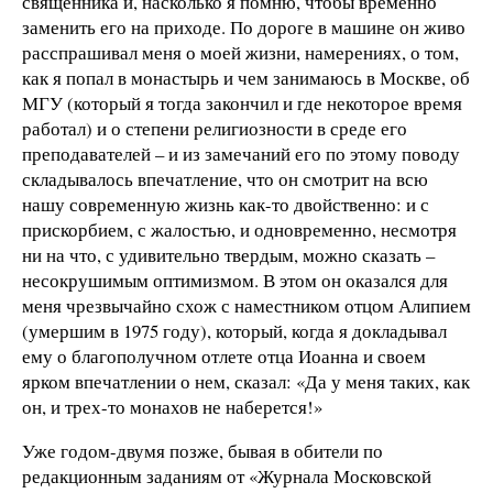
священника и, насколько я помню, чтобы временно
заменить его на приходе. По дороге в машине он живо
расспрашивал меня о моей жизни, намерениях, о том,
как я попал в монастырь и чем занимаюсь в Москве, об
МГУ (который я тогда закончил и где некоторое время
работал) и о степени религиозности в среде его
преподавателей – и из замечаний его по этому поводу
складывалось впечатление, что он смотрит на всю
нашу современную жизнь как-то двойственно: и с
прискорбием, с жалостью, и одновременно, несмотря
ни на что, с удивительно твердым, можно сказать –
несокрушимым оптимизмом. В этом он оказался для
меня чрезвычайно схож с наместником отцом Алипием
(умершим в 1975 году), который, когда я докладывал
ему о благополучном отлете отца Иоанна и своем
ярком впечатлении о нем, сказал: «Да у меня таких, как
он, и трех-то монахов не наберется!»
Уже годом-двумя позже, бывая в обители по
редакционным заданиям от «Журнала Московской