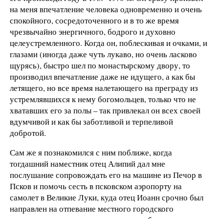
на меня впечатление человека одновременно и очень
спокойного, сосредоточенного и в то же время
чрезвычайно энергичного, бодрого и духовно
целеустремленного. Когда он, поблескивая и очками, и
глазами (иногда даже чуть лукаво, но очень ласково
щурясь), быстро шел по монастырскому двору, то
производил впечатление даже не идущего, а как бы
летящего, но все время налетающего на преграду из
устремлявшихся к нему богомольцев, только что не
хватавших его за полы – так привлекал он всех своей
вдумчивой и как бы заботливой и терпеливой
добротой.
Сам же я познакомился с ним поближе, когда
тогдашний наместник отец Алипий дал мне
послушание сопровождать его на машине из Печор в
Псков и помочь сесть в псковском аэропорту на
самолет в Великие Луки, куда отец Иоанн срочно был
направлен на отпевание местного городского