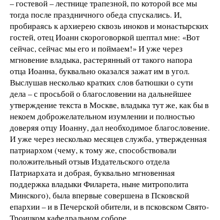
– гостевой – лестнице трапезной, по которой все мы
тогда после праздничного обеда спускались. И,
пробираясь к архиерею сквозь иноков и монастырских
гостей, отец Иоанн скороговоркой шептал мне: «Вот
сейчас, сейчас мы его и поймаем!» И уже через
мгновение владыка, растерянный от такого напора
отца Иоанна, буквально оказался зажат им в угол.
Выслушав несколько кратких слов батюшки о сути
дела – с просьбой о благословении на дальнейшее
утверждение текста в Москве, владыка тут же, как бы в
некоем доброжелательном изумлении и полностью
доверяя отцу Иоанну, дал необходимое благословение.
И уже через несколько месяцев служба, утвержденная
патриархом (чему, к тому же, способствовали
положительный отзыв Издательского отдела
Патриархата и добрая, буквально мгновенная
поддержка владыки Филарета, ныне митрополита
Минского), была впервые совершена в Псковской
епархии – и в Печерской обители, и в псковском Свято-
Троицком кафедральном соборе.