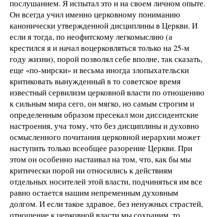
послушанием. Я испытал это и на своем личном опыте.
Он всегда учил именно церковному пониманию
канонически утвержденной дисциплины в Церкви. И
если я тогда, по неофитскому легкомыслию (а
крестился я и начал воцерковляться только на 25-м
году жизни), порой позволял себе вполне, так сказать,
еще «по-мирски» и весьма иногда злопыхательски
критиковать вынужденный в то советское время
известный сервилизм церковной власти по отношению
к сильным мира сего, он мягко, но самым строгим и
определенным образом пресекал мои диссидентские
настроения, уча тому, что без дисциплины и духовно
осмысленного почитания церковной иерархии может
наступить только всеобщее разорение Церкви. При
этом он особенно настаивал на том, что, как бы мы
критически порой ни относились к действиям
отдельных носителей этой власти, подчиняться им все
равно остается нашим непременным духовным
долгом. И если такое здравое, без ненужных страстей,
отношение к церковной власти мы сохраним, то