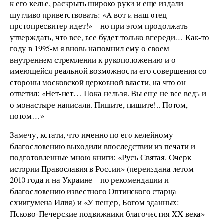
к его келье, раскрыть широко руки и еще издали
шутливо приветствовать: «А вот и наш отец
протопресвитер идет!» – но при этом продолжать
утверждать, что все, все будет только впереди… Как-то
году в 1995-м я вновь напомнил ему о своем
внутреннем стремлении к рукоположению и о
имеющейся реальной возможности его совершения со
стороны московской церковной власти, на что он
ответил: «Нет-нет… Пока нельзя. Вы еще не все ведь и
о монастыре написали. Пишите, пишите!.. Потом,
потом…»
Замечу, кстати, что именно по его келейному
благословению выходили впоследствии из печати и
подготовленные мною книги: «Русь Святая. Очерк
истории Православия в России» (переиздана летом
2010 года и на Украине – по рекомендации и
благословению известного Оптинского старца
схиигумена Илия) и «У пещер, Богом зданных:
Псково-Печерские подвижники благочестия XX века»