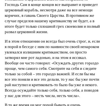
Господь Сам в конце концов все выправит и приведет
церковный корабль, несмотря даже на все немощи
кормчих, в гавань Своего Царства. В противном же
случае пределов нашему критиканству не будет, а в
итоге будет только сплошной грех своеволия и полный
развал церковной жизни.
И в этом отношении он всегда был очень строг, и, если
я порой в беседе с ним по наивности своей ненароком
увлекался излишним критиканством, он просто
затворял мне рот ладонью, и на этом я иссякал.
Вообще он часто говорил: «Осуждать других гораздо
проще, чем самого себя. Смотрите на себя и следите
только за собой – это гораздо важней. И если бы мы
все это поняли и все это делали, то у нас бы уже почти
рай наступил и критиковать-то было бы уже и некого.
Всегда осуждайте только себя, только себя, а поводов
у нас для этого – несть числа, несть числа».
В то же время он мог порой бывать и очень