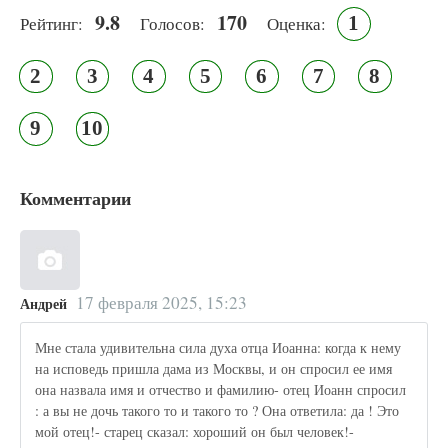
9.8
170
1
Рейтинг:
Голосов:
Оценка:
2
3
4
5
6
7
8
9
10
Комментарии
17 февраля 2025, 15:23
Андрей
Мне стала удивительна сила духа отца Иоанна: когда к нему
на исповедь пришла дама из Москвы, и он спросил ее имя
она назвала имя и отчество и фамилию- отец Иоанн спросил
: а вы не дочь такого то и такого то ? Она ответила: да ! Это
мой отец!- старец сказал: хороший он был человек!-