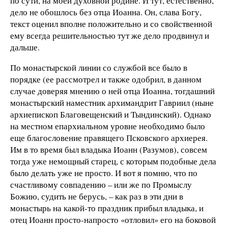
по сути, на моей духовной родине. И тут, естественно,
дело не обошлось без отца Иоанна. Он, слава Богу,
текст оценил вполне положительно и со свойственной
ему всегда решительностью тут же дело продвинул и
дальше.
По монастырской линии со службой все было в
порядке (ее рассмотрел и также одобрил, в данном
случае доверяя мнению о ней отца Иоанна, тогдашний
монастырский наместник архимандрит Гавриил (ныне
архиепископ Благовещенский и Тындинский). Однако
на местном епархиальном уровне необходимо было
еще благословение правящего Псковского архиерея.
Им в то время был владыка Иоанн (Разумов), совсем
тогда уже немощный старец, с которым подобные дела
было делать уже не просто. И вот я помню, что по
счастливому совпадению – или же по Промыслу
Божию, судить не берусь, – как раз в эти дни в
монастырь на какой-то праздник прибыл владыка, и
отец Иоанн просто-напросто «отловил» его на боковой