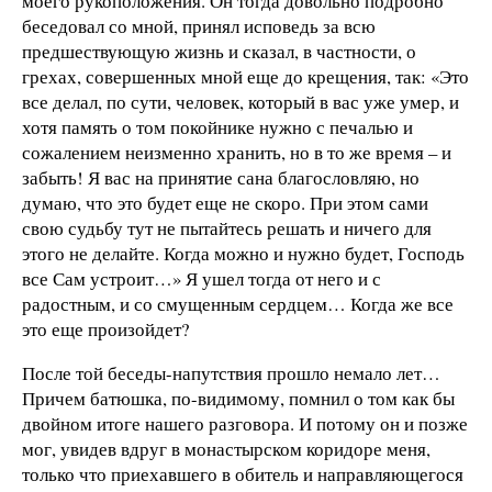
моего рукоположения. Он тогда довольно подробно
беседовал со мной, принял исповедь за всю
предшествующую жизнь и сказал, в частности, о
грехах, совершенных мной еще до крещения, так: «Это
все делал, по сути, человек, который в вас уже умер, и
хотя память о том покойнике нужно с печалью и
сожалением неизменно хранить, но в то же время – и
забыть! Я вас на принятие сана благословляю, но
думаю, что это будет еще не скоро. При этом сами
свою судьбу тут не пытайтесь решать и ничего для
этого не делайте. Когда можно и нужно будет, Господь
все Сам устроит…» Я ушел тогда от него и с
радостным, и со смущенным сердцем… Когда же все
это еще произойдет?
После той беседы-напутствия прошло немало лет…
Причем батюшка, по-видимому, помнил о том как бы
двойном итоге нашего разговора. И потому он и позже
мог, увидев вдруг в монастырском коридоре меня,
только что приехавшего в обитель и направляющегося