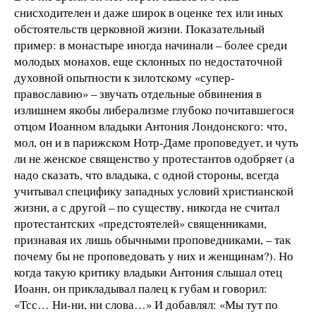
снисходителен и даже широк в оценке тех или иных
обстоятельств церковной жизни. Показательный
пример: в монастыре иногда начинали – более среди
молодых монахов, еще склонных по недостаточной
духовной опытности к зилотскому «супер-
православию» – звучать отдельные обвинения в
излишнем якобы либерализме глубоко почитавшегося
отцом Иоанном владыки Антония Лондонского: что,
мол, он и в парижском Нотр-Даме проповедует, и чуть
ли не женское священство у протестантов одобряет (а
надо сказать, что владыка, с одной стороны, всегда
учитывал специфику западных условий христианской
жизни, а с другой – по существу, никогда не считал
протестантских «предстоятелей» священниками,
признавая их лишь обычными проповедниками, – так
почему бы не проповедовать у них и женщинам?). Но
когда такую критику владыки Антония слышал отец
Иоанн, он прикладывал палец к губам и говорил:
«Тсс… Ни-ни, ни слова…» И добавлял: «Мы тут по