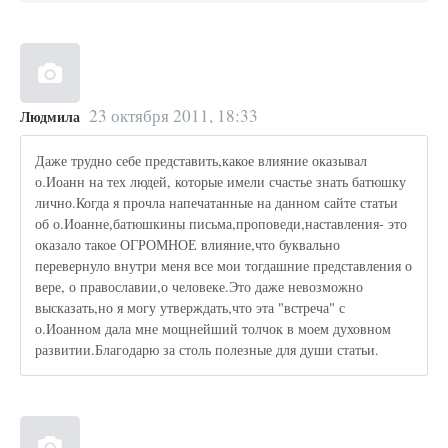
23 октября 2011, 18:33
Людмила
Даже трудно себе представить,какое влияние оказывал
о.Иоанн на тех людей, которые имели счастье знать батюшку
лично.Когда я прочла напечатанные на данном сайте статьи
об о.Иоанне,батюшкины письма,проповеди,наставления- это
оказало такое ОГРОМНОЕ влияние,что буквально
перевернуло внутри меня все мои тогдашние представления о
вере, о православии,о человеке.Это даже невозможно
высказать,но я могу утверждать,что эта "встреча" с
о.Иоанном дала мне мощнейший толчок в моем духовном
развитии.Благодарю за столь полезные для души статьи.