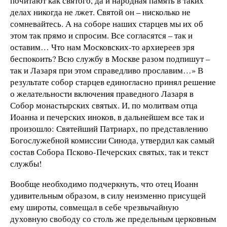
почитают как святого, да и народная память в таких
делах никогда не лжет. Святой он – нисколько не
сомневайтесь. А на соборе наших старцев мы их об
этом так прямо и спросим. Все согласятся – так и
оставим… Что нам Московских-то архиереев зря
беспокоить? Всю службу в Москве разом подпишут –
так и Лазаря при этом справедливо прославим…» В
результате собор старцев единогласно принял решение
о желательности включения праведного Лазаря в
Собор монастырских святых. И, по молитвам отца
Иоанна и печерских иноков, в дальнейшем все так и
произошло: Святейший Патриарх, по представлению
Богослужебной комиссии Синода, утвердил как самый
состав Собора Псково-Печерских святых, так и текст
службы!
Вообще необходимо подчеркнуть, что отец Иоанн
удивительным образом, в силу неизменно присущей
ему широты, совмещал в себе чрезвычайную
духовную свободу со столь же предельным церковным