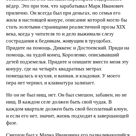
вёдер. Это при том, что зарабатывал Марк Иванович
прилично. Он всегда был при деньгах, но семья его
жила в настоящей конуре, описание которой могло бы
стать золотыми страницами реалистичной прозы XIX
века, когда у читателя то и дело выжимали слезу
сострадания к беднякам, живущим в трущобах.
Придите на помощь, Диккенс и Достоевский. Приди на
помощь, на худой конец, Короленко, описывавший
детей подземелья. Придите и опишите вместо меня эту
конуру, где на четырёх квадратных метрах
помещалась и кухня, и ванная, и кладовая. У моего
пера нет чернил, и клавиатура залипает.
Но он не был нищ, нет. Он был смешон, забавен, но не
нищ. В каждом селе должен быть свой чудак. В
каждом квартале должен быть свой бесплатный клоун,
и если его нет, значит, жизнь подходит к завершающей
фазе.
Смешон был у Марка Ивановича его разваливающийся