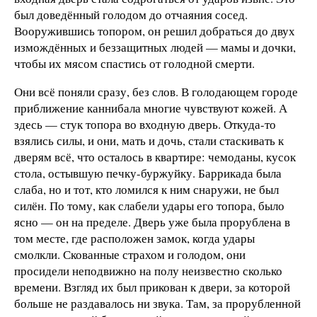
был доведённый голодом до отчаяния сосед.
Вооружившись топором, он решил добраться до двух
измождённых и беззащитных людей — мамы и дочки,
чтобы их мясом спастись от голодной смерти.
Они всё поняли сразу, без слов. В голодающем городе
приближение каннибала многие чувствуют кожей. А
здесь — стук топора во входную дверь. Откуда-то
взялись силы, и они, мать и дочь, стали стаскивать к
дверям всё, что осталось в квартире: чемоданы, кусок
стола, остывшую печку-буржуйку. Баррикада была
слаба, но и тот, кто ломился к ним снаружи, не был
силён. По тому, как слабели удары его топора, было
ясно — он на пределе. Дверь уже была прорублена в
том месте, где расположен замок, когда удары
смолкли. Скованные страхом и голодом, они
просидели неподвижно на полу неизвестно сколько
времени. Взгляд их был прикован к двери, за которой
больше не раздавалось ни звука. Там, за прорубленной