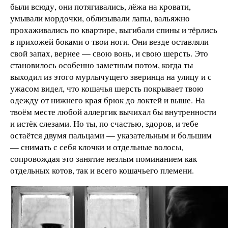
были всюду, они потягивались, лёжа на кровати,
умывали мордочки, облизывали лапы, вальяжно
прохаживались по квартире, выгибали спины и тёрлись
в прихожей боками о твои ноги. Они везде оставляли
свой запах, вернее — свою вонь, и свою шерсть. Это
становилось особенно заметным потом, когда ты
выходил из этого мурлычущего зверинца на улицу и с
ужасом видел, что кошачья шерсть покрывает твою
одежду от нижнего края брюк до локтей и выше. На
твоём месте любой аллергик вычихал бы внутренности
и истёк слезами. Но ты, по счастью, здоров, и тебе
остаётся двумя пальцами — указательным и большим
— снимать с себя клочки и отдельные волосы,
сопровождая это занятие незлым поминанием как
отдельных котов, так и всего кошачьего племени.