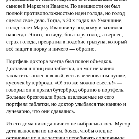
сыновей Марком и Иваном. По внешности он был
полной противоположностью идеи голода, но голод
сделал своё дело. Тогда, в 30 х годах на Уманщине,
голод залез Марку Ивановичу под кожу и затаился
навсегда. Этого, по виду, богатыря голод, а вернее,
страх голода, превратил в подобие грызуна, который
всё тащит в норку и ничего — обратно.
Портфель доктора всегда был полон объедков.
Доставая шприц или таблетки, он мог нечаянно
захватить заплесневелый, весь в зеленоватом пушке,
кусочек бутерброда. «О! это же можно съесть!» —
говорил он и прятал бутерброд обратно в портфель.
Больные брезговали брать извлекаемые из сего
портфеля таблетки, но доктор улыбался так наивно и
лучезарно, что они сдавались.
Из его дома никогда ничего не выбрасывалось. Мусор
дети выносили по ночам, боясь, чтобы отец не
остановил их и не заставил перебирать содержимое