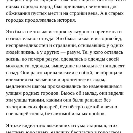
новых городах народ был пришлый, свезённый для
обживания пустых мест и на стройки века. А в старых
городах продолжалась история.
Это была не только история культурного преемства и
созидательного труда. Это была также и история бед,
несправедливостей и страданий, отнимавших у одних
людей жизнь, а у других — разум. Те, у кого осталась
жизнь, но померк разум, одевались в одежды своей
молодости, одежды, вышедшие из моды лет пятьдесят
назад. Они разговаривали сами с собой, не обращали
внимания на насмешки и ироничные взгляды,
медленным шагом прохаживались по изменившимся
улицам родных городов. Бьюсь об заклад, они видели
эти улицы такими, какими они были раньше: без
электрических фонарей, без пёстро одетой и вечно
спешащей толпы, без автомобильных пробок.
Я тоже видел этих выживших из ума стариков, этих
местных юродивых, ездящих бесплатно в городском