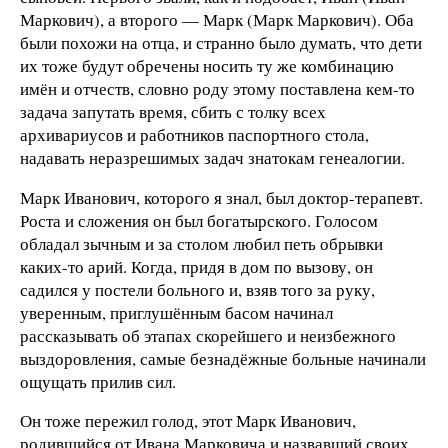
Маркович), а второго — Марк (Марк Маркович). Оба
были похожи на отца, и странно было думать, что дети
их тоже будут обречены носить ту же комбинацию
имён и отчеств, словно роду этому поставлена кем-то
задача запутать время, сбить с толку всех
архивариусов и работников паспортного стола,
надавать неразрешимых задач знатокам генеалогии.
Марк Иванович, которого я знал, был доктор-терапевт.
Роста и сложения он был богатырского. Голосом
обладал зычным и за столом любил петь обрывки
каких-то арий. Когда, придя в дом по вызову, он
садился у постели больного и, взяв того за руку,
уверенным, приглушённым басом начинал
рассказывать об этапах скорейшего и неизбежного
выздоровления, самые безнадёжные больные начинали
ощущать прилив сил.
Он тоже пережил голод, этот Марк Иванович,
родившийся от Ивана Марковича и назвавший своих