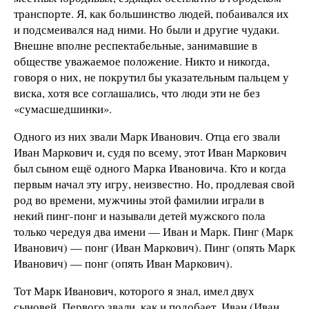
транспорте. Я, как большинство людей, побаивался их
и подсмеивался над ними. Но были и другие чудаки.
Внешне вполне респектабельные, занимавшие в
обществе уважаемое положение. Никто и никогда,
говоря о них, не покрутил бы указательным пальцем у
виска, хотя все соглашались, что люди эти не без
«сумасшедшинки».
Одного из них звали Марк Иванович. Отца его звали
Иван Маркович и, судя по всему, этот Иван Маркович
был сыном ещё одного Марка Ивановича. Кто и когда
первым начал эту игру, неизвестно. Но, продлевая свой
род во времени, мужчины этой фамилии играли в
некий пинг-понг и называли детей мужского пола
только чередуя два имени — Иван и Марк. Пинг (Марк
Иванович) — понг (Иван Маркович). Пинг (опять Марк
Иванович) — понг (опять Иван Маркович).
Тот Марк Иванович, которого я знал, имел двух
сыновей. Первого звали, как и подобает, Иван (Иван