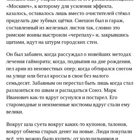
«Москвич», к которому для усиления эффекта,
казалось, оставалось лишь вместо очистителей стёкол
приделать две зубных щётки. Смешон был и гараж,
составленный из железных листов так, словно это
римские воины выстроили «черепаху» и, закрывшись
щитами, идут на штурм городских стен.
Он был забавен, когда рассуждал о новейших методах
лечения гайморита; когда, подвыпив на дне рождения,
пел арии из неизвестных опер; когда обтирался снегом
на улице или бегал кроссы в свои без малого
семьдесят. Забавным он перестал быть лишь когда стал
разлазиться по швам и распадаться Союз. Марк
Иванович как-то вдруг осунулся и постарел. Его
старомодные и неизменные костюмы вдруг стали ему
велики.
Вокруг шла суета вокруг каких-то купонов, талонов,
вокруг обмена старых денег на новые. Люди покупали
всё, что можно было купить: от холодильников и