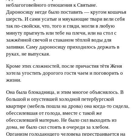
неблагоговейного отношения к Святыне.
Дароносицу негде было поставить — кругом кошачья
шерсть. И сами усатые и мяукающие твари вели себя
так по-свойски, что, того и гляди, могли в любую
минуту прыгнуть или тебе на плечи, или на стол с
зажжённой свечой и стаканом тёплой воды для
запивки. Саму дароносицу приходилось держать в
руках, не выпуская.
Кроме этих сложностей, после причастия тётя Женя
хотела угостить дорогого гостя чаем и поговорить о
жизни.
Она была блокадница, и этим многое объяснялось. В
большой и опустевшей холодной петербургской
квартире (мебель пошла на дрова) она когда-то сидела,
обессилевшая от голода, вместе с такой же
обессилевшей матерью. Не было сил выходить из
дома, не было сил стоять в очереди за хлебом.
Организм голодающего человека перестраивается на