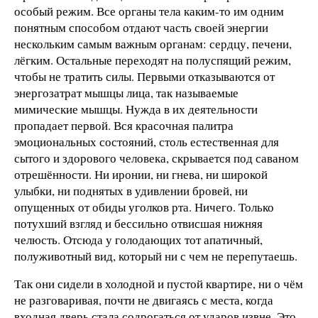
особый режим. Все органы тела каким-то им одним
понятным способом отдают часть своей энергии
нескольким самым важным органам: сердцу, печени,
лёгким. Остальные переходят на полуспящий режим,
чтобы не тратить силы. Первыми отказываются от
энергозатрат мышцы лица, так называемые
мимические мышцы. Нужда в их деятельности
пропадает первой. Вся красочная палитра
эмоциональных состояний, столь естественная для
сытого и здорового человека, скрывается под саваном
отрешённости. Ни иронии, ни гнева, ни широкой
улыбки, ни поднятых в удивлении бровей, ни
опущенных от обиды уголков рта. Ничего. Только
потухший взгляд и бессильно отвисшая нижняя
челюсть. Отсюда у голодающих тот апатичный,
полуживотный вид, который ни с чем не перепутаешь.
Так они сидели в холодной и пустой квартире, ни о чём
не разговаривая, почти не двигаясь с места, когда
входная дверь стала содрогаться от ударов извне. Это