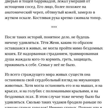
дверью и тощей баррикадой, лежал умерший от
истощения сосед. Его лицо, более похожее на
анатомический череп, обтянутый кожей, замерло в
жутком оскале. Костлявая рука крепко сжимала топор.
***
После таких историй, понятное дело, не будешь
ничему удивляться. Тётя Женя, каким-то образом
оставшаяся в живых, не могла пройти мимо бездомных
кошек. Её надорванная страданием, травмированная
душа жаждала кого-то кормить, греть, защищать,
прижимать к себе. Семьи у неё не было.
Из всего страждущего мира живых существ она
остановила свой сердобольный взгляд на мяукающих
животных. Хотя могла остановить его и на мышах, и на
крысах, и на голубях с поломанными крыльями, и на
бездомных псах. В этом случае тоже нечему было бы
удивляться. Сколько таких чудаков бродило раньше по
улицам старых городов! Именно старых. Потому что в