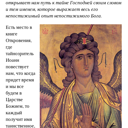
открывает нам путь к тайне Господней своим словом
и тем именем, которое выражает весь его
непостижимый опыт непостижимого Бога.
Есть место в
книге
Откровения,
где
тайнозритель
Иоанн
повествует
нам, что когда
придет время
и мы все
будем в
Царстве
Божием, то
каждый
получит имя
таинственное,