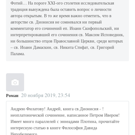
Фотий… На пороге XXI-ого столетия исследовательская
традиция вынуждена была оставить вопрос о личности
автора открытым. В то же время важно отметить, что в
авторстве св. Дионисия не сомневался ни первый
комментатор его сочинений еп. Иоанн Скифопольский, ни
интерпретировавший его сочинения св. Максим Исповедник,
ни большинство отцов Православной Церкви, среди которых
– св. Иоанн Дамаскин, св. Никита Стифат, св. Григорий
Палама.
20 ноября 2019, 23:54
Роман
Андрею Филатову! Андрей, книга св.Дионисия - !
неоплатонической сочинение, написанное Петром Ивером!
Имеет много параллелей с эннеадами Плотина, прочитайте
интересную статью в книге Философия Давида
Непобедимого