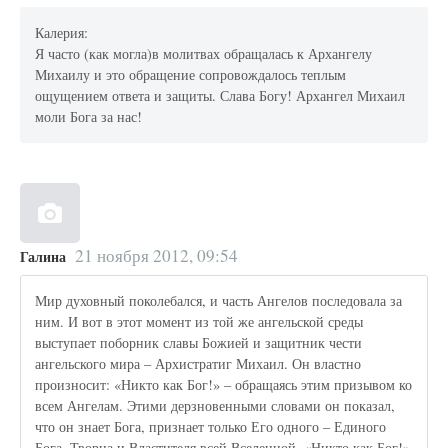
Калерия:
Я часто (как могла)в молитвах обращалась к Архангелу
Михаилу и это обращение сопровождалось теплым
ощущением ответа и защиты. Слава Богу! Архангел Михаил
моли Бога за нас!
21 ноября 2012, 09:54
Галина
Мир духовный поколебался, и часть Ангелов последовала за
ним. И вот в этот момент из той же ангельской среды
выступает поборник славы Божией и защитник чести
ангельского мира – Архистратиг Михаил. Он властно
произносит: «Никто как Бог!» – обращаясь этим призывом ко
всем Ангелам. Этими дерзновенными словами он показал,
что он знает Бога, признает только Его одного – Единого
Бога, Творца и Властителя всей Вселенной. «Никто как Бог!»