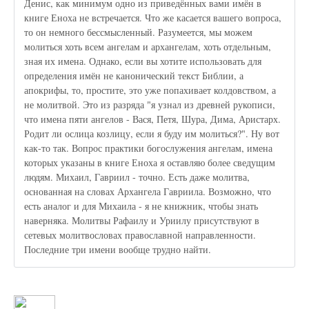
Денис, как минимум одно из приведённых вами имён в
книге Еноха не встречается. Что же касается вашего вопроса,
то он немного бессмысленный. Разумеется, мы можем
молиться хоть всем ангелам и архангелам, хоть отдельным,
зная их имена. Однако, если вы хотите использовать для
определения имён не канонический текст Библии, а
апокрифы, то, простите, это уже попахивает колдовством, а
не молитвой. Это из разряда "я узнал из древней рукописи,
что имена пяти ангелов - Вася, Петя, Шура, Дима, Аристарх.
Родит ли ослица козлицу, если я буду им молиться?". Ну вот
как-то так. Вопрос практики богослужения ангелам, имена
которых указаны в книге Еноха я оставляю более сведущим
людям. Михаил, Гавриил - точно. Есть даже молитва,
основанная на словах Архангела Гавриила. Возможно, что
есть аналог и для Михаила - я не книжник, чтобы знать
наверняка. Молитвы Рафаилу и Уриилу присутствуют в
сетевых молитвословах православной направленности.
Последние три имени вообще трудно найти.