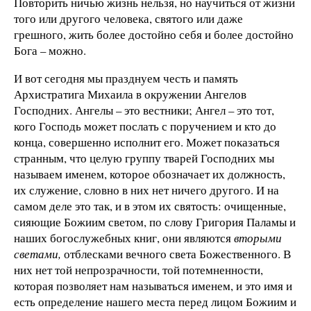
Повторить ничью жизнь нельзя, но научиться от жизни
того или другого человека, святого или даже
грешного, жить более достойно себя и более достойно
Бога
– можно.
И вот сегодня мы празднуем честь и память
Архистратига Михаила в окружении Ангелов
Господних. Ангелы
– это вестники; Ангел – это тот,
кого Господь может послать с поручением и кто до
конца, совершенно исполнит его. Может показаться
странным, что целую группу тварей Господних мы
называем именем, которое обозначает их должность,
их служение, словно в них нет ничего другого. И на
самом деле это так, и в этом их святость: очищенные,
сияющие Божиим светом, по слову Григория Паламы и
наших богослужебных книг, они являются
вторыми
светами,
отблесками вечного света Божественного. В
них нет той непрозрачности, той потемненности,
которая позволяет нам называться именем, и это имя и
есть определение нашего места перед лицом Божиим и