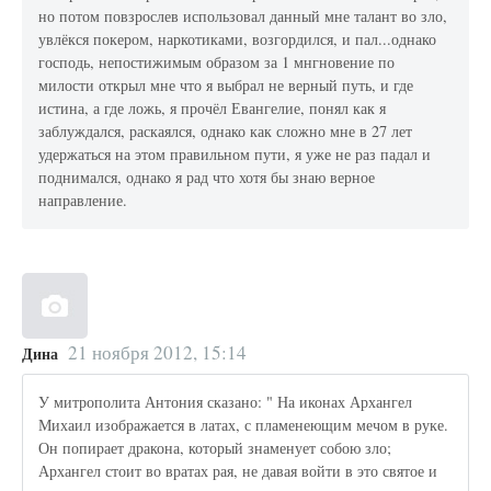
но потом повзрослев использовал данный мне талант во зло,
увлёкся покером, наркотиками, возгордился, и пал...однако
господь, непостижимым образом за 1 мнгновение по
милости открыл мне что я выбрал не верный путь, и где
истина, а где ложь, я прочёл Евангелие, понял как я
заблуждался, раскаялся, однако как сложно мне в 27 лет
удержаться на этом правильном пути, я уже не раз падал и
поднимался, однако я рад что хотя бы знаю верное
направление.
21 ноября 2012, 15:14
Дина
У митрополита Антония сказано: " На иконах Архангел
Михаил изображается в латах, с пламенеющим мечом в руке.
Он попирает дракона, который знаменует собою зло;
Архангел стоит во вратах рая, не давая войти в это святое и