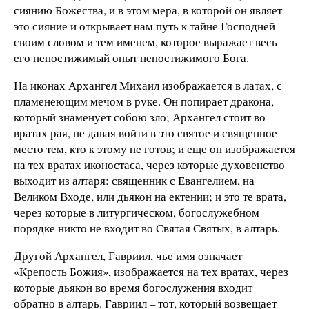
сиянию Божества, и в этом мера, в которой он являет
это сияние и открывает нам путь к тайне Господней
своим словом и тем именем, которое выражает весь
его непостижимый опыт непостижимого Бога.
На иконах Архангел Михаил изображается в латах, с
пламенеющим мечом в руке. Он попирает дракона,
который знаменует собою зло; Архангел стоит во
вратах рая, не давая войти в это святое и священное
место тем, кто к этому не готов; и еще он изображается
на тех вратах иконостаса, через которые духовенство
выходит из алтаря: священник с Евангелием, на
Великом Входе, или дьякон на ектении; и это те врата,
через которые в литургическом, богослужебном
порядке никто не входит во Святая Святых, в алтарь.
Другой Архангел, Гавриил, чье имя означает
«Крепость Божия», изображается на тех вратах, через
которые дьякон во время богослужения входит
обратно в алтарь. Гавриил
– тот, который возвещает