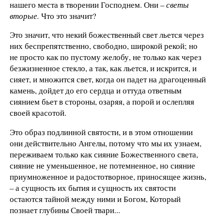
нашего места в творении Господнем. Они –
светы
вторые.
Что это значит?
Это значит, что некий божественный свет льется через
них беспрепятственно, свободно, широкой рекой; но
не просто как по пустому желобу, не только как через
безжизненное стекло, а так, как льется, и искрится, и
сияет, и множится свет, когда он падет на драгоценный
камень, дойдет до его сердца и оттуда ответным
сиянием бьет в стороны, озаряя, а порой и ослепляя
своей красотой.
Это образ подлинной святости, и в этом отношении
они действительно Ангелы, потому что мы их узнаем,
переживаем только как сияние Божественного света,
сияние не уменьшенное, не потемненное, но сияние
приумноженное и радостотворное, приносящее жизнь,
– а сущность их бытия и сущность их святости
остаются тайной между ними и Богом, Который
познает глубины Своей твари...