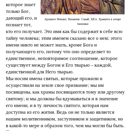
которое знает
только Бог,
дающий его, и
Архангел Михаил, Византия, Синай, XII в. Хранится в алтаре
познает тот,
базилики
кто его получает. Это имя как бы содержит в себе всю
тайну человека; этим именем сказано все о нем; этого
имени никто не может знать, кроме Бога и
получающего его, потому что оно определяет то
единственное, неповторимое соотношение, которое
существует между Богом и Его тварью
– каждой,
единственной для Него тварью.
Мы носим имена святых, которые прожили и
осуществили на земле свое призвание; мы им
посвящены, как храмы посвящаются тому или другому
святому; и мы должны бы вдумываться и в значение
его имени, и в ту личность святого, которая нам
доступна из его жития. Ведь он не только является
нашим молитвенником, заступником и защитником, но
в какой-то мере и образом того, чем мы могли бы быть.