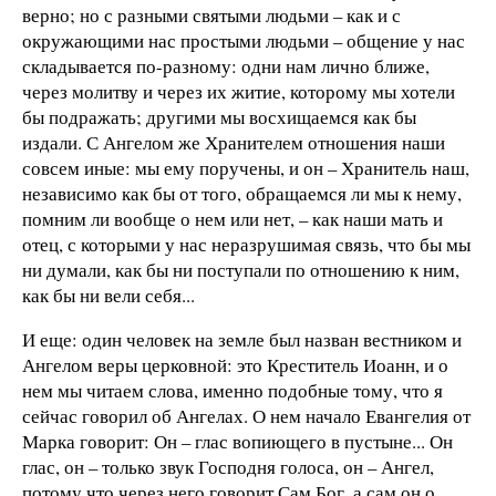
верно; но с разными святыми людьми
– как и с
окружающими нас простыми людьми – общение у нас
складывается по-разному: одни нам лично ближе,
через молитву и через их житие, которому мы хотели
бы подражать; другими мы восхищаемся как бы
издали. С Ангелом же Хранителем отношения наши
совсем иные: мы ему поручены, и он – Хранитель наш,
независимо как бы от того, обращаемся ли мы к нему,
помним ли вообще о нем или нет, – как наши мать и
отец, с которыми у нас неразрушимая связь, что бы мы
ни думали, как бы ни поступали по отношению к ним,
как бы ни вели себя...
И еще: один человек на земле был назван вестником и
Ангелом веры церковной: это Креститель Иоанн, и о
нем мы читаем слова, именно подобные тому, что я
сейчас говорил об Ангелах. О нем начало Евангелия от
Марка говорит: Он
– глас вопиющего в пустыне... Он
глас, он – только звук Господня голоса, он – Ангел,
потому что через него говорит Сам Бог, а сам он о