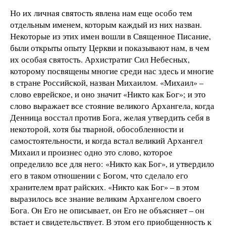
Но их личная святость явлена нам еще особо тем
отдельным именем, которым каждый из них назван.
Некоторые из этих имен вошли в Священное Писание,
были открыты опыту Церкви и показывают нам, в чем
их особая святость. Архистратиг Сил Небесных,
которому посвящены многие среди нас здесь и многие
в стране Российской, назван Михаилом. «Михаил»
–
слово еврейское, и оно значит «Никто как Бог»; и это
слово выражает все стояние великого Архангела, когда
Денница восстал против Бога, желая утвердить себя в
некоторой, хотя бы тварной, обособленности и
самостоятельности, и когда встал великий Архангел
Михаил и произнес одно это слово, которое
определило все для него: «Никто как Бог», и утвердило
его в таком отношении с Богом, что сделало его
хранителем врат райских. «Никто как Бог» – в этом
выразилось все знание великим Архангелом своего
Бога. Он Его не описывает, он Его не объясняет – он
встает и свидетельствует. В этом его приобщенность к