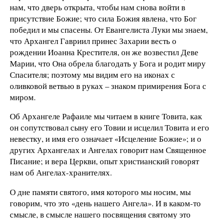
нам, что дверь открыта, чтобы нам снова войти в
присутствие Божие; что сила Божия явлена, что Бог
победил и мы спасены. От Евангелиста Луки мы знаем,
что Архангел Гавриил принес Захарии весть о
рождении Иоанна Крестителя, он же возвестил Деве
Марии, что Она обрела благодать у Бога и родит миру
Спасителя; поэтому мы видим его на иконах с
оливковой ветвью в руках – знаком примирения Бога с
миром.
Об Архангеле Рафаиле мы читаем в книге Товита, как
он сопутствовал сыну его Товии и исцелил Товита и его
невестку, и имя его означает «Исцеление Божие»; и о
других Архангелах и Ангелах говорит нам Священное
Писание; и вера Церкви, опыт христианский говорят
нам об Ангелах-хранителях.
О дне памяти святого, имя которого мы носим, мы
говорим, что это «день нашего Ангела». И в каком-то
смысле, в смысле нашего посвящения святому это