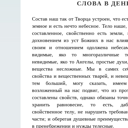
СЛОВА В ДЕ
Состав наш так от Творца устроен, что ес
земное и есть нечто небесное. Тело наше,
составленное, свойственно есть земли,
дохновением из уст Божиих в нас влия
своим и отношением одолжена небеса
видимые, яко то многоразличные т
невидимые, яко то Ангелы, простые духи,
вещества несложные. Мы в самих се
свойства и вещественных тварей, и неве
тем больший, могу сказать, имее
возложенный на нас подвиг, что из пр
составлены свойств, однако обязаны точ
хранить равновесие, то есть, да
свойственное телу, не нарушить требов
части; и оберегая душевные преимущества
в пренебрежении и нужды телесные.