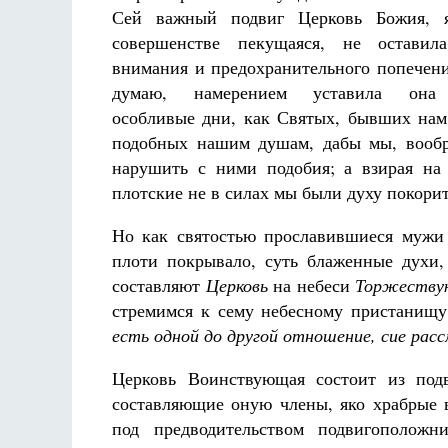
Сей важный подвиг Церковь Божия, 
совершенстве пекущаяся, не оставил
внимания и предохранительного попечени
думаю, намерением уставила она 
особливые дни, как Святых, бывших нам
подобных нашим душам, дабы мы, вообра
Разлуки не будет
нарушить с ними подобия; а взирая на
Фредерика де Грааф
плотские не в силах мы были духу покорит
Но как святостью прославившиеся мужи 
плоти покрывало, суть блаженные духи
составляют
Церковь
на небеси
Торжеству
стремимся к сему небесному пристанищу
есть одной до другой отношение, сие ра
Церковь Воинствующая состоит из подв
составляющие оную члены, яко храбрые в
под предводительством подвигополож