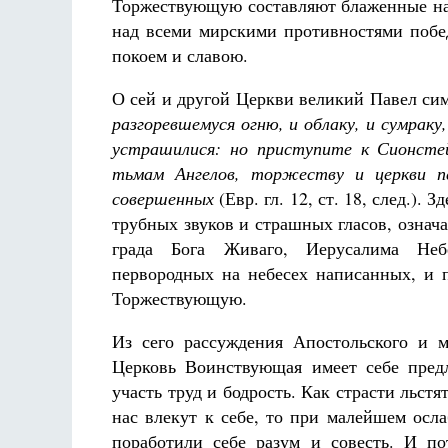
Торжествующую составляют блаженные на н
над всеми мирскими противностями побед
покоем и славою.
О сей и другой Церкви великий Павел си
разгоревшемуся огню, и облаку, и сумраку,
устрашилися: но приступите к Сионстей
тьмам Ангелов, торжеству и церкви пе
совершенных
(Евр. гл. 12, ст. 18, след.). 
трубных звуков и страшных гласов, озна
града Бога Живаго, Иерусалима Небе
первородных на небесех написанных, и 
Торжествующую.
Из сего рассуждения Апостольского и 
Церковь Воинствующая имеет себе пред
участь труд и бодрость. Как страсти льст
нас влекут к себе, то при малейшем осл
поработили себе разум и совесть. И п