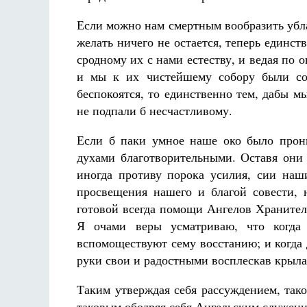
Если можно нам смертным вообразить убла
желать ничего не остается, теперь единс
сродному их с нами естеству, и ведая по
и мы к их чистейшему собору были соп
беспокоятся, то единственно тем, дабы м
не подпали б несчастливому.
Если б паки умное наше око было прон
духами благотворительными. Оставя они
иногда противу порока усилия, сии наш
просвещения нашего и благой совести, 
готовой всегда помощи Ангелов Храните
Я очами веры усматриваю, что когда 
вспомоществуют сему восстанию; и когда 
руки свои и радостными восплескав крыла
Таким утверждая себя рассуждением, так
таковым ободряя себя Ангельским служен