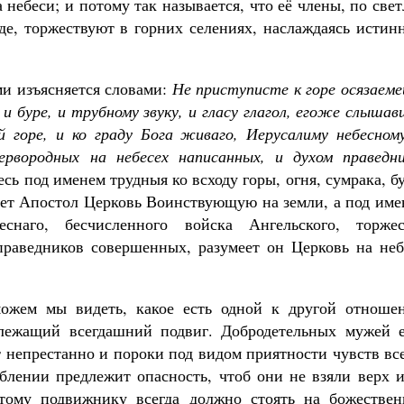
ебеси; и потому так называется, что её члены, по све
е, торжествуют в горних селениях, наслаждаясь истин
ми изъясняется словами:
Не приступисте к горе осязаеме
 и буре, и трубному звуку, и гласу глагол, егоже слыша
 горе, и ко граду Бога живаго, Иерусалиму небесному
рвородных на небесех написанных, и духом праведни
Здесь под именем трудныя ко всходу горы, огня, сумрака, б
чает Апостол Церковь Воинствующую на земли, а под им
снаго, бесчисленного войска Ангельского, торжес
праведников совершенных, разумеет он Церковь на неб
можем мы видеть, какое есть одной к другой отношен
лежащий всегдашний подвиг. Добродетельных мужей е
ят непрестанно и пороки под видом приятности чувств вс
аблении предлежит опасность, чтоб они не взяли верх 
отому подвижнику всегда должно стоять на божествен