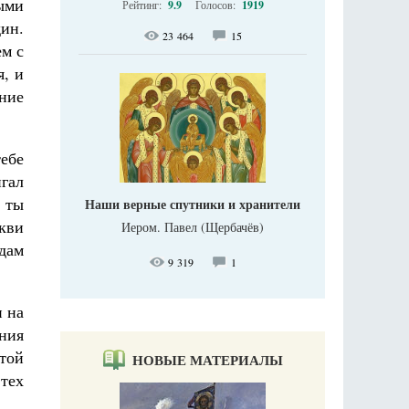
ными
Рейтинг:
9.9
Голосов:
1919
дин.
23 464
15
ем с
, и
ние
ебе
гал
 ты
Наши верные спутники и хранители
кви
Иером. Павел (Щербачёв)
дам
9 319
1
и на
ения
 той
НОВЫЕ МАТЕРИАЛЫ
тех