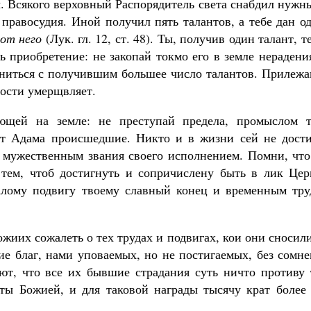
ы. Всякого верховный Распорядитель света снабдил нуж
правосудия. Иной получил пять талантов, а тебе дан о
от него
(Лук. гл. 12, ст. 48). Ты, получив один талант, т
приобретение: не закопай токмо его в земле нерадения
вниться с получившим большее число талантов. Прилежа
ности умерщвляет.
щей на земле: не преступай предела, промыслом т
 от Адама происшедшие. Никто и в жизни сей не дости
о мужественным звания своего исполнением. Помни, что
тем, чтоб достигнуть и сопричислену быть в лик Цер
алому подвигу твоему славный конец и временным тру
жиих сожалеть о тех трудах и подвигах, кои они сносил
ие благ, нами уповаемых, но не постигаемых, без сомн
нают, что все их бывшие страдания суть ничто противу
ты Божией, и для таковой награды тысячу крат более 