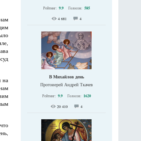
Рейтинг:
9.9
Голосов:
585
 нам
4 681
4
дим
ыло
иле,
ава
осуд
В Михайлов день
м на
Протоиерей Андрей Ткачев
нам
вим
Рейтинг:
9.9
Голосов:
1620
нным
20 410
4
 что
ень,