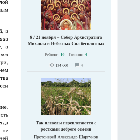
тлой
ным
й, и
8 / 21 ноября – Собор Архистратига
вшии
Михаила и Небесных Сил бесплотных
, и
ков
Рейтинг:
10
Голосов:
4
ури,
134 000
4
енем
тва
еси
ие.
сть
егда
Так плевелы переплетаются с
ростками доброго семени
и не
Протоиерей Александр Шаргунов
ней