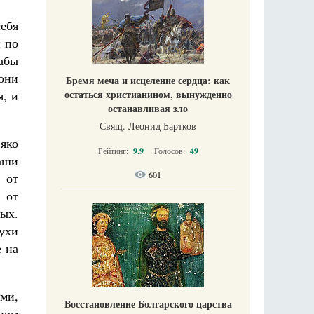
себя
и по
дабы
они
Бремя меча и исцеление сердца: как
я, и
остаться христианином, вынужденно
останавливая зло
Свящ. Леонид Бартков
яко
Рейтинг:
9.9
Голосов:
49
аши
601
 от
 от
ых.
ухи
е на
ми,
Восстановление Болгарского царства
твом