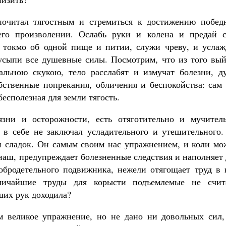
почитал тягостным и стремиться к достижению побед
 его произволении. Ослабь руки и колена и предай с
 токмо об одной пище и питии, служи чреву, и услаж
 усыпи все душевные силы. Посмотрим, что из того вый
альною скукою, тело расслабят и измучат болезни, д
обственные попрекания, обличения и беспокойства: сам
есполезная для земли тягость.
зни и осторожности, есть отяготительно и мучитель
 в себе не заключал усладительного и утешительного.
 и сладок. Он самым своим нас упражнением, и коли мо
 наш, предупреждает болезненные следствия и наполняет
добродетельного подвижника, нежели отягощает труд в 
ичайшие труды для корысти подъемлемые не счит
ших рук доходила?
м великое упражнение, но не дано ни довольных сил,