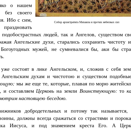
яко о нашем
а без своего
я. Ибо с сим,
Собор архистратига Михаила и прочих небесных сил
праздновать
 подобострастных людей, так и Ангелов, существом св
Великомученик Георгий Победоносец. Н
жая Ангельские духи, старались сохранить чистоту и
святого
 Богоугодных мужей, не сумневалися бы, аки бы стра
Роман Котов
Как найти своё место в жизни
ь.
Кирилл Мурышев
уже состоят в лике Ангельском, и, сложив с себя зем
, Ангельским духам и чистотою и существом подобные
ющую;
мы же еще те, которые, плавая по морю житейск
, и составляем
Церковь
на земли
Воинствующую:
то
к
ссмотрим настоящею беседою.
ижников добродетельных и потому так называется, 
оины, должны всегда сражаться со страстями и порока
ника Иисуса, и под знамением креста Его. А Церк