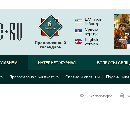
Ελληνική
έκδοση
Српска
верзиjа
English
Православный
version
календарь
СЛАВИЕМ
ИНТЕРНЕТ-ЖУРНАЛ
ВОПРОСЫ СВЯЩ
ка
|
Православная библиотека
|
Святые и святыни
|
Подвижники 
3 872 просмотров
Ра