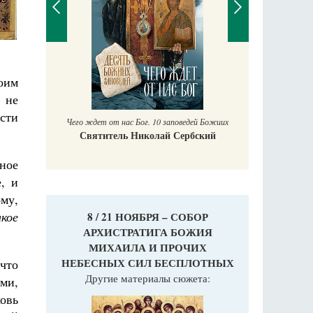
П
оим
Е
аучись у
 не
сти
Чего ждет от нас Бог. 10 заповедей Божиих
Святитель Николай Сербский
ное
, и
ому,
акое
8 / 21 НОЯБРЯ – СОБОР
АРХИСТРАТИГА БОЖИЯ
МИХАИЛА И ПРОЧИХ
НЕБЕСНЫХ СИЛ БЕСПЛОТНЫХ
что
Другие материалы сюжета:
ми,
овь