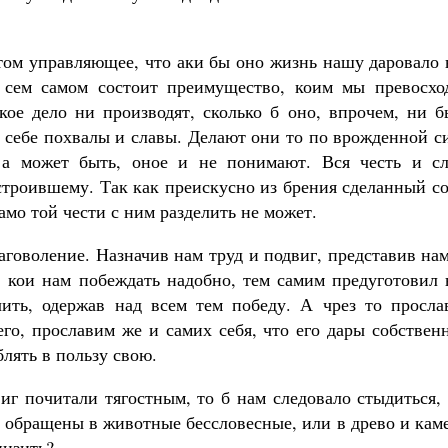
етом управляющее, что аки бы оно жизнь нашу даровало
 сем самом состоит преимущество, коим мы превосхо
кое дело ни производят, сколько б оно, впрочем, ни б
 себе похвалы и славы. Делают они то по врожденной с
, а может быть, оное и не понимают. Вся честь и сл
строившему. Так как преискусно из брения сделанный с
амо той чести с ним разделить не может.
аговоление. Назначив нам труд и подвиг, представив на
 кои нам побеждать надобно, тем самим предуготовил 
ить, одержав над всем тем победу. А чрез то просла
его, прославим же и самих себя, что его дары собстве
лять в пользу свою.
иг почитали тягостным, то б нам следовало стыдиться,
и обращены в животные бессловесные, или в древо и кам
низить?