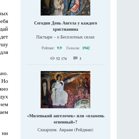
ных
ебя
Сегодня День Ангела у каждого
дай
христианина
дет
Пастыри – о Бесплотных силах
ушу
Рейтинг:
9.9
Голосов:
1942
 для
52 174
3
но.
 Но
жно
 дух
нем
аем
«Миленький ангелочек» или «пламень
огненный»?
Схиархим. Авраам (Рейдман)
 ни