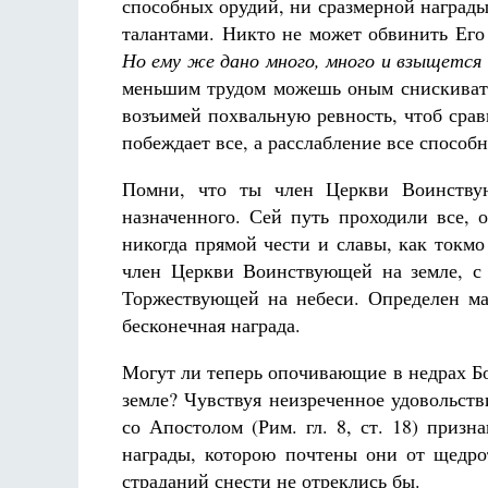
способных орудий, ни сразмерной наград
талантами. Никто не может обвинить Его 
Но ему же дано много, много и взыщется 
меньшим трудом можешь оным снискивать 
возъимей похвальную ревность, чтоб сра
побеждает все, а расслабление все способ
Помни, что ты член Церкви Воинствую
назначенного. Сей путь проходили все,
никогда прямой чести и славы, как токм
член Церкви Воинствующей на земле, с 
Торжествующей на небеси. Определен м
бесконечная награда.
Могут ли теперь опочивающие в недрах Бо
земле? Чувствуя неизреченное удовольств
со Апостолом (Рим. гл. 8, ст. 18) приз
награды, которою почтены они от щедро
страданий снести не отреклись бы.