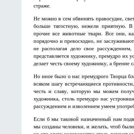
страже.
Не можно в сем обвинять правосудие, св
больше тягостную, нежели приятную. В
прочие все животные твари. Все они, ка
порядочно и превосходно, не заслуживают
не располагая дело свое рассуждением
представляется художнику, премудро их у
делает честь своему художнику, а брение с
Но иное было о нас премудрого Творца бл
всяком шагу встречающиеся противности,
честь и славу, которую мы можем получ
художника, столь премудро нас устроивш
рассуждением и изволением умеем употреб
Если б мы таковой назначенный нам подв
мы созданы человеки, и желать, чтоб был
но кто славу человечества столь дерзнет у