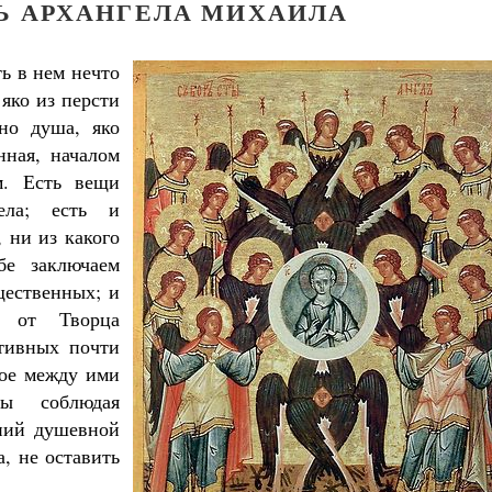
НЬ АРХАНГЕЛА МИХАИЛА
ть в нем нечто
 яко из персти
 но душа, яко
нная, началом
м. Есть вещи
ела; есть и
 ни из какого
бе заключаем
щественных; и
м от Творца
отивных почти
ное между ими
бы соблюдая
аний душевной
, не оставить