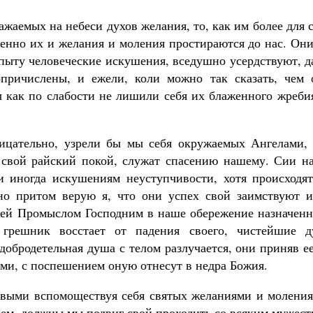
жаемых на небеси духов желания, то, как им более для 
твенно их и желания и моления простираются до нас. Он
 опыту человеческие искушения, вседушно усердствуют, 
ричислены, и ежели, коли можно так сказать, чем 
ы как по слабости не лишили себя их блаженного жреби
ицательно, узрели бы мы себя окружаемых Ангелами, 
 свой райский покой, служат спасению нашему. Сии н
и иногда искушениям неуступчивости, хотя происходят
но притом верую я, что они успех свой заимствуют и
лей Промыслом Господним в наше обережение назначенн
грешник восстает от падения своего, чистейшие д
добродетельная душа с телом разлучается, они приняв е
ми, с поспешением оную отнесут в недра Божия.
овыми вспомоществуя себя святых желаниями и моления
ием, должны мы подвиг свой проходить со всяким мужес