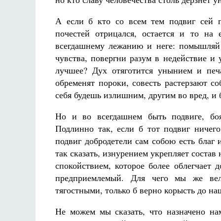
А если б кто со всем тем подвиг сей 
почестей отрицался, остается и то на
всегдашнему лежанию и неге: помышляй
чувства, повергни разум в недействие и
лучшее? Дух отяготится унынием и печ
обременят пороки, совесть растерзают с
себя будешь излишним, другим во вред, и б
Но и во всегдашнем быть подвиге, боя
Подлинно так, если б тот подвиг ничего
подвиг добродетели сам собою есть благ
так сказать, изнурением укрепляет состав
спокойствием, которое более облегчает 
предприемлемый. Для чего мы же вел
тягостными, только б верно корысть до на
Не можем мы сказать, что назначено на