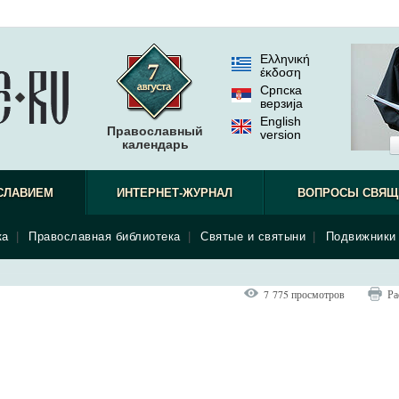
Ελληνική
έκδοση
Српска
верзиjа
English
Православный
version
календарь
СЛАВИЕМ
ИНТЕРНЕТ-ЖУРНАЛ
ВОПРОСЫ СВЯЩ
ка
|
Православная библиотека
|
Святые и святыни
|
Подвижники 
7 775 просмотров
Ра