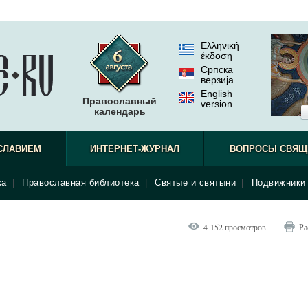
Ελληνική
έκδοση
Српска
верзиjа
English
Православный
version
календарь
СЛАВИЕМ
ИНТЕРНЕТ-ЖУРНАЛ
ВОПРОСЫ СВЯЩ
ка
|
Православная библиотека
|
Святые и святыни
|
Подвижники 
4 152 просмотров
Ра