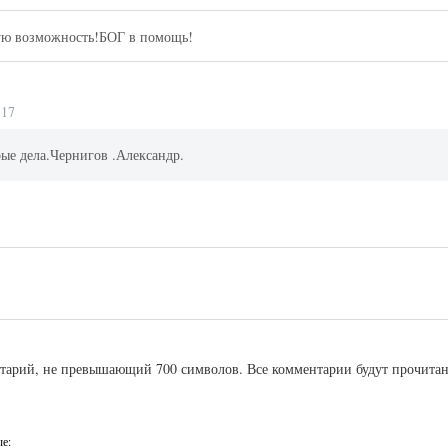
ую возможность!БОГ в помощь!
:17
ые дела.Чернигов .Александр.
ентарий, не превышающий 700 символов. Все комментарии будут прочита
ые: