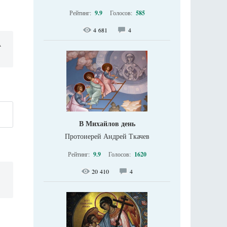
Рейтинг:
9.9
Голосов:
585
4 681
4
A
В Михайлов день
Протоиерей Андрей Ткачев
Рейтинг:
9.9
Голосов:
1620
20 410
4