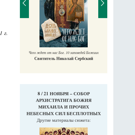
П
1 г.
Е
аучись у
Чего ждет от нас Бог. 10 заповедей Божиих
Святитель Николай Сербский
8 / 21 НОЯБРЯ – СОБОР
АРХИСТРАТИГА БОЖИЯ
МИХАИЛА И ПРОЧИХ
НЕБЕСНЫХ СИЛ БЕСПЛОТНЫХ
Другие материалы сюжета: