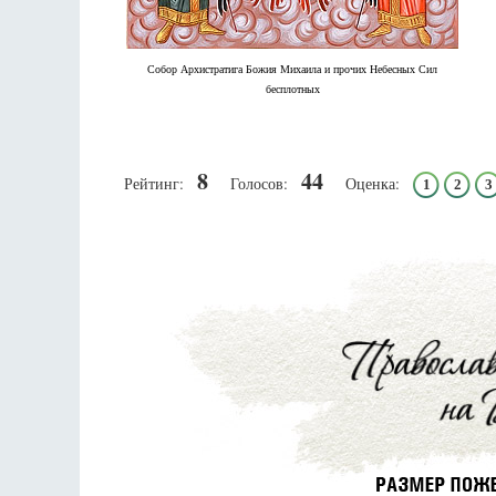
Собор Архистратига Божия Михаила и прочих Небесных Сил
бесплотных
Разлуки не будет
8
44
Рейтинг:
Голосов:
Оценка:
1
2
3
Фредерика де Грааф