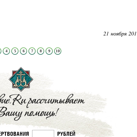
21 ноября 201
Великомученик Георгий Победоносец. Н
святого
Роман Котов
4
5
6
7
8
9
10
Как найти своё место в жизни
Кирилл Мурышев