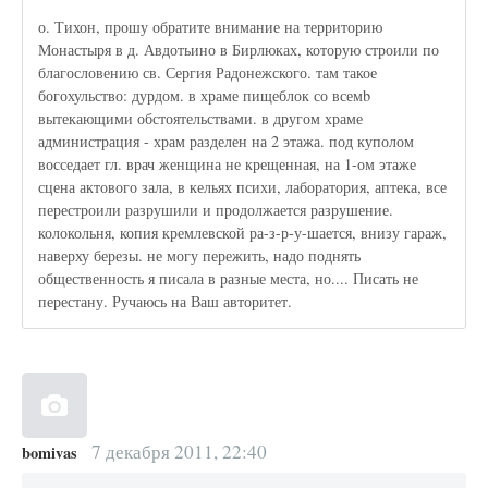
о. Тихон, прошу обратите внимание на территорию
Монастыря в д. Авдотьино в Бирлюках, которую строили по
благословению св. Сергия Радонежского. там такое
богохульство: дурдом. в храме пищеблок со всемb
вытекающими обстоятельствами. в другом храме
администрация - храм разделен на 2 этажа. под куполом
восседает гл. врач женщина не крещенная, на 1-ом этаже
сцена актового зала, в кельях психи, лаборатория, аптека, все
перестроили разрушили и продолжается разрушение.
колокольня, копия кремлевской ра-з-р-у-шается, внизу гараж,
наверху березы. не могу пережить, надо поднять
общественность я писала в разные места, но.... Писать не
перестану. Ручаюсь на Ваш авторитет.
7 декабря 2011, 22:40
bomivas