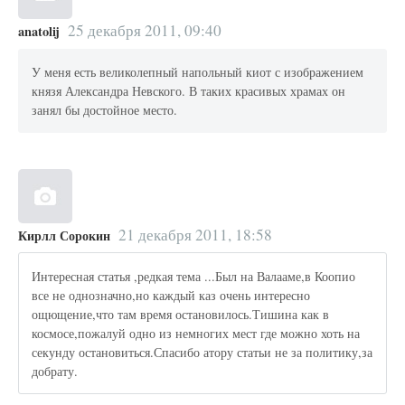
25 декабря 2011, 09:40
anatolij
У меня есть великолепный напольный киот с изображением
князя Александра Невского. В таких красивых храмах он
занял бы достойное место.
21 декабря 2011, 18:58
Кирлл Сорокин
Интересная статья ,редкая тема ...Был на Валааме,в Коопио
все не однозначно,но каждый каз очень интересно
ощющение,что там время остановилось.Тишина как в
космосе,пожалуй одно из немногих мест где можно хоть на
секунду остановиться.Спасибо атору статьи не за политику,за
добрату.