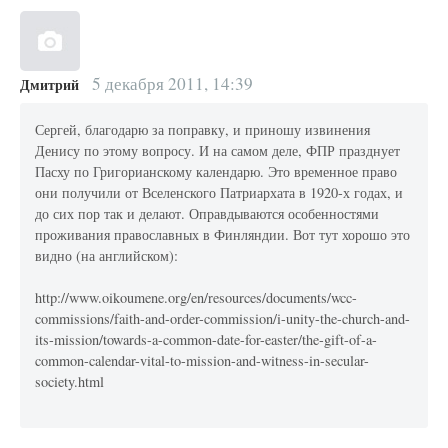
5 декабря 2011, 14:39
Дмитрий
Сергей, благодарю за поправку, и приношу извинения
Денису по этому вопросу. И на самом деле, ФПР празднует
Пасху по Григорианскому календарю. Это временное право
они получили от Вселенского Патриархата в 1920-х годах, и
до сих пор так и делают. Оправдываются особенностями
проживания православных в Финляндии. Вот тут хорошо это
видно (на английском):
http://www.oikoumene.org/en/resources/documents/wcc-
commissions/faith-and-order-commission/i-unity-the-church-and-
its-mission/towards-a-common-date-for-easter/the-gift-of-a-
common-calendar-vital-to-mission-and-witness-in-secular-
society.html