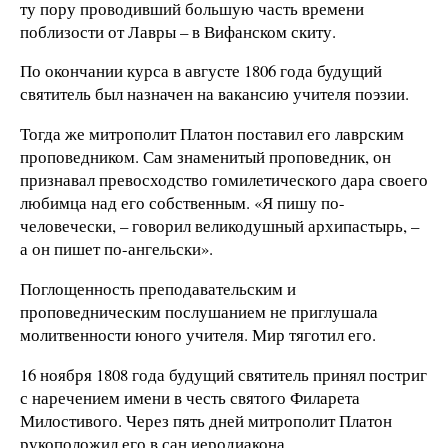
ту пору проводивший большую часть времени
поблизости от Лавры – в Вифанском скиту.
По окончании курса в августе 1806 года будущий
святитель был назначен на вакансию учителя поэзии.
Тогда же митрополит Платон поставил его лаврским
проповедником. Сам знаменитый проповедник, он
признавал превосходство гомилетического дара своего
любимца над его собственным. «Я пишу по-
человечески, – говорил великодушный архипастырь, –
а он пишет по-ангельски».
Поглощенность преподавательским и
проповедническим послушанием не приглушала
молитвенности юного учителя. Мир тяготил его.
16 ноября 1808 года будущий святитель принял постриг
с наречением имени в честь святого Филарета
Милостивого. Через пять дней митрополит Платон
рукоположил его в сан иеродиакона.