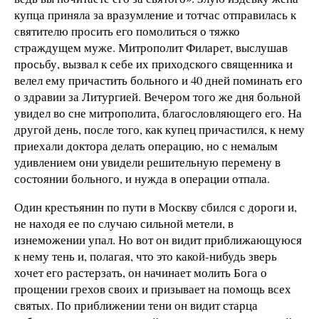
купца приняла за вразумление и тотчас отправилась к
святителю просить его помолиться о тяжко
страждущем муже. Митрополит Филарет, выслушав
просьбу, вызвал к себе их приходского священника и
велел ему причастить больного и 40 дней поминать его
о здравии за Литургией. Вечером того же дня больной
увидел во сне митрополита, благословляющего его. На
другой день, после того, как купец причастился, к нему
приехали доктора делать операцию, но с немалым
удивлением они увидели решительную перемену в
состоянии больного, и нужда в операции отпала.
Один крестьянин по пути в Москву сбился с дороги и,
не находя ее по случаю сильной метели, в
изнеможении упал. Но вот он видит приближающуюся
к нему тень и, полагая, что это какой-нибудь зверь
хочет его растерзать, он начинает молить Бога о
прощении грехов своих и призывает на помощь всех
святых. По приближении тени он видит старца