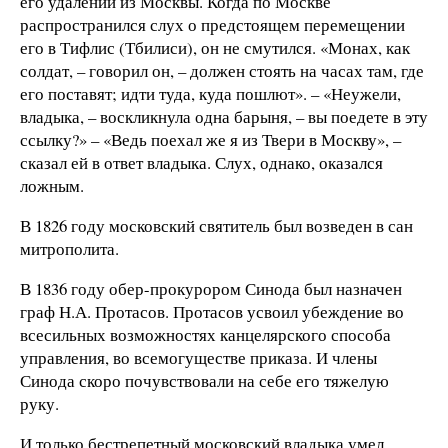
его удалении из Москвы. Когда по Москве
распространился слух о предстоящем перемещении
его в Тифлис (Тбилиси), он не смутился. «Монах, как
солдат, – говорил он, – должен стоять на часах там, где
его поставят; идти туда, куда пошлют». – «Неужели,
владыка, – воскликнула одна барыня, – вы поедете в эту
ссылку?» – «Ведь поехал же я из Твери в Москву», –
сказал ей в ответ владыка. Слух, однако, оказался
ложным.
В 1826 году московский святитель был возведен в сан
митрополита.
В 1836 году обер-прокурором Синода был назначен
граф Н.А. Протасов. Протасов усвоил убеждение во
всесильных возможностях канцелярского способа
управления, во всемогуществе приказа. И члены
Синода скоро почувствовали на себе его тяжелую
руку.
И только бестрепетный московский владыка умел