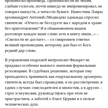
произносил проповедь. Произносил он их тихим,
слабым голосом, почти никогда не импровизировал, не
говорил наизусть, а читал по бумаге. Наместник Лавры
архимандрит Антоний (Медведев) однажды спросил
святителя: «Отчего не беседуете вы с народом в храме
без приготовления? И в обыкновенном вашем
разговоре каждое ваше слово хоть в книгу пиши..,» –
«Смелости не достает», – со смирением ответил
великий проповедник, которому дан был от Бога
редкий дар слова.
В управлении епархией митрополит Филарет не
придавал особенно важного значения формальным
резолюциям. В судебных решениях, которые ему
приходилось принимать как епархиальному архиерею,
святитель всегда был справедлив, и по рассмотрении, в
одних случаях снисходителен и милостив, а в других –
строг и неумолим, руководствуясь при этом не
пристрастием, а заботой о благе Церкви и о пользе
человеческих душ.