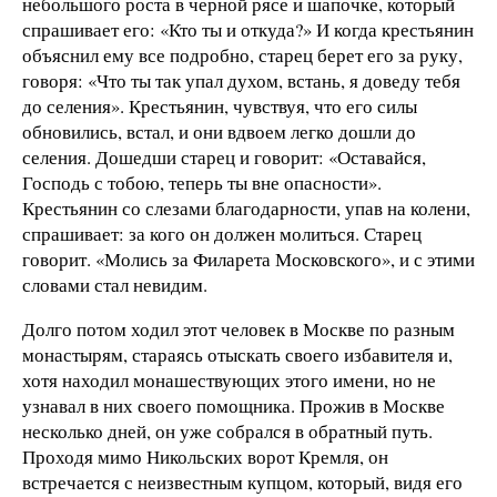
небольшого роста в черной рясе и шапочке, который
спрашивает его: «Кто ты и откуда?» И когда крестьянин
объяснил ему все подробно, старец берет его за руку,
говоря: «Что ты так упал духом, встань, я доведу тебя
до селения». Крестьянин, чувствуя, что его силы
обновились, встал, и они вдвоем легко дошли до
селения. Дошедши старец и говорит: «Оставайся,
Господь с тобою, теперь ты вне опасности».
Крестьянин со слезами благодарности, упав на колени,
спрашивает: за кого он должен молиться. Старец
говорит. «Молись за Филарета Московского», и с этими
словами стал невидим.
Долго потом ходил этот человек в Москве по разным
монастырям, стараясь отыскать своего избавителя и,
хотя находил монашествующих этого имени, но не
узнавал в них своего помощника. Прожив в Москве
несколько дней, он уже собрался в обратный путь.
Проходя мимо Никольских ворот Кремля, он
встречается с неизвестным купцом, который, видя его