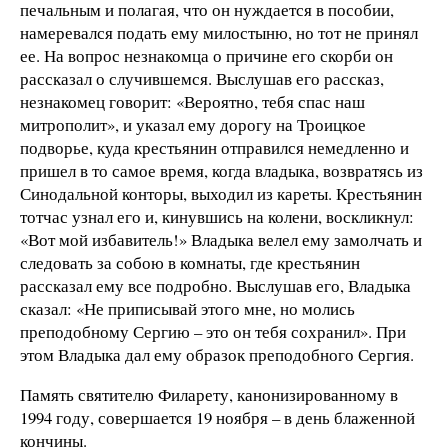
печальным и полагая, что он нуждается в пособии,
намеревался подать ему милостыню, но тот не принял
ее. На вопрос незнакомца о причине его скорби он
рассказал о случившемся. Выслушав его рассказ,
незнакомец говорит: «Вероятно, тебя спас наш
митрополит», и указал ему дорогу на Троицкое
подворье, куда крестьянин отправился немедленно и
пришел в то самое время, когда владыка, возвратясь из
Синодальной конторы, выходил из кареты. Крестьянин
тотчас узнал его и, кинувшись на колени, воскликнул:
«Вот мой избавитель!» Владыка велел ему замолчать и
следовать за собою в комнаты, где крестьянин
рассказал ему все подробно. Выслушав его, Владыка
сказал: «Не приписывай этого мне, но молись
преподобному Сергию – это он тебя сохранил». При
этом Владыка дал ему образок преподобного Сергия.
Память святителю Филарету, канонизированному в
1994 году, совершается 19 ноября – в день блаженной
кончины.