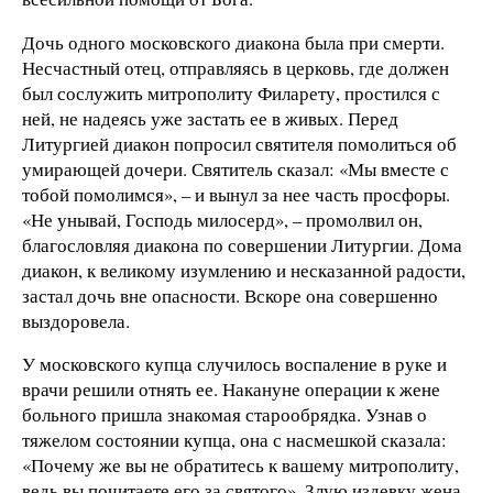
Дочь одного московского диакона была при смерти.
Несчастный отец, отправляясь в церковь, где должен
был сослужить митрополиту Филарету, простился с
ней, не надеясь уже застать ее в живых. Перед
Литургией диакон попросил святителя помолиться об
умирающей дочери. Святитель сказал: «Мы вместе с
тобой помолимся», – и вынул за нее часть просфоры.
«Не унывай, Господь милосерд», – промолвил он,
благословляя диакона по совершении Литургии. Дома
диакон, к великому изумлению и несказанной радости,
застал дочь вне опасности. Вскоре она совершенно
выздоровела.
У московского купца случилось воспаление в руке и
врачи решили отнять ее. Накануне операции к жене
больного пришла знакомая старообрядка. Узнав о
тяжелом состоянии купца, она с насмешкой сказала:
«Почему же вы не обратитесь к вашему митрополиту,
ведь вы почитаете его за святого». Злую издевку жена