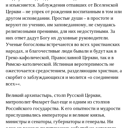
и изъясняется. Заблуждения отпавших от Вселенской
Церкви – не упрек от рождения воспитанным в том или
другом исповедании. Простые души – в простоте и
веруют по учению, им заповеданному, не смущаясь
религиозными прениями, для них недоступными. За
них ответ дадут Богу их духовные руководители.
Ученые богословы встречаются во всех христианских
народах, и благочестивые люди бывали и будут как в
Греко-кафолической, Православной Церкви, так и в
Римско-католической. Истинная веротерпимость не
ожесточается средостением, разделяющим христиан, а
скорбит о заблуждающихся и молится «о соединении
всех»«.
Великий архипастырь, столп Русской Церкви,
митрополит Филарет был еще и одним из столпов
Российского государства. К его опытности и мудрости
прислушивались императоры и великие князья,
министры и сенаторы, губернаторы и генералы. Ни
одно из важных политических событий не оставляло