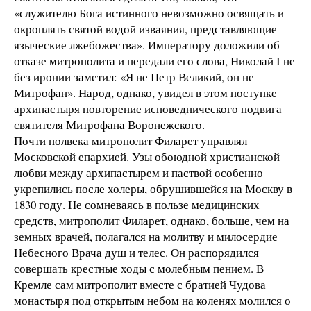
«служителю Бога истинного невозможно освящать и
окроплять святой водой изваяния, представляющие
языческие лжебожества». Императору доложили об
отказе митрополита и передали его слова, Николай I не
без иронии заметил: «Я не Петр Великий, он не
Митрофан». Народ, однако, увидел в этом поступке
архипастыря повторение исповеднического подвига
святителя Митрофана Воронежского.
Почти полвека митрополит Филарет управлял
Московской епархией. Узы обоюдной христианской
любви между архипастырем и паствой особенно
укрепились после холеры, обрушившейся на Москву в
1830 году. Не сомневаясь в пользе медицинских
средств, митрополит Филарет, однако, больше, чем на
земных врачей, полагался на молитву и милосердие
Небесного Врача душ и телес. Он распорядился
совершать крестные ходы с молебным пением. В
Кремле сам митрополит вместе с братией Чудова
монастыря под открытым небом на коленях молился о