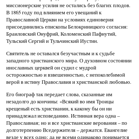
миссионерские усилия не остались без благих плодов.
В 1865 году под влиянием его увещаний к
Православной Церкви на условиях единоверия
присоединились епископы Белокриницкого согласия:
Браиловский Онуфрий, Коломенский Пафнутий,
Тульский Сергий и Тульчинский Иустин.
Святитель не оставался безучастным и к судьбе
западного христианского мира. О духовном состоянии
инославных церквей он судил с мудрой
осторожностью и взвешенностью, с непоколебимой
верой в истину Православия и христианской любовью.
Его биограф так передает слова, сказанные им
незадолго до кончины: «Всякий во имя Троицы
крещеный есть христианин, к какому бы он ни
принадлежал исповеданию. Истинная вера одна –
Православная; но и все христианские верования – по
долготерпению Вседержителя – держатся. Евангелие
везде у всех одно; да не всеми одинаково понимается