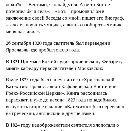
люди?» – «Вестимо, что найдутся. А не то Бог не
потерпел бы и села». – «Вот, – промолвил он в
заключение своей беседы со мной, пишет его биограф,
– я хотел поучить ямщика, а вышло наоборот – ямщик
меня наставил».
26 сентября 1820 года святитель был переведен в
Ярославль, где пробыл около года.
В 1821 Промысл Божий судил архиепископу Филарету
занять кафедру первосвятителей Московских.
В мае 1823 года был напечатан его «Христианский
Катехизис Православной Кафолической Восточной
Греко-Российской Церкви». Книга расходилась
нарасхват, и уже до исхода 1823 года понадобилось
выпустить второе издание. «Катехизис» был переведен
на греческий, английский и другие языки.
В 1824 году недоброжелатели святителя хлопотали о