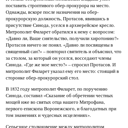
поставить строптивого обер-прокурора на место.
Однажды, вскоре после назначения на обер-
прокурорскую должность, Протасов, явившись в
присутствие Синода, уселся в архиерейское кресло.
Митрополит Филарет обратился к нему с вопросом:
«Давно ли, Ваше сиятельство, получили хиротонию?»
Протасов ничего не понял. «Давно ли посвящены в
священный сан?» – повторил святитель и объяснил, что
за столом, за который он уселся, восседают члены
Синода. «Где же мое место?» – спросил Протасов. И
митрополит Филарет указал ему его место: стоящий в
сторонке обер-прокурорский стол.
В 1832 году митрополит Филарет, по поручению
Синода, составил «Сказание об обретении честных
мощей иже во святых отца нашего Митрофана,
первого епископа Воронежского, и благодатных при
том знамениях и чудесных исцелениях».
Серьезное столкновение между митрополитом