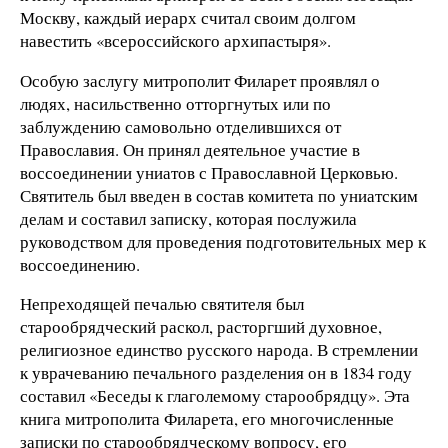
Москву, каждый иерарх считал своим долгом
навестить «всероссийского архипастыря».
Особую заслугу митрополит Филарет проявлял о
людях, насильственно отторгнутых или по
заблуждению самовольно отделившихся от
Православия. Он принял деятельное участие в
воссоединении униатов с Православной Церковью.
Святитель был введен в состав комитета по униатским
делам и составил записку, которая послужила
руководством для проведения подготовительных мер к
воссоединению.
Непреходящей печалью святителя был
старообрядческий раскол, расторгший духовное,
религиозное единство русского народа. В стремлении
к уврачеванию печального разделения он в 1834 году
составил «Беседы к глаголемому старообрядцу». Эта
книга митрополита Филарета, его многочисленные
записки по старообрядческому вопросу, его