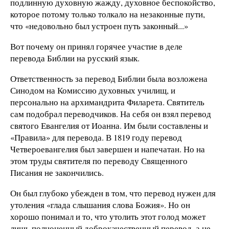
подлинную духовную жажду, духовное беспокойство,
которое потому только толкало на незаконные пути,
что «недовольно был устроен путь законный...»
Вот почему он принял горячее участие в деле
перевода Библии на русский язык.
Ответственность за перевод Библии была возложена
Синодом на Комиссию духовных училищ, и
персонально на архимандрита Филарета. Святитель
сам подобрал переводчиков. На себя он взял перевод
святого Евангелия от Иоанна. Им были составлены и
«Правила» для перевода. В 1819 году перевод
Четвероевангелия был завершен и напечатан. Но на
этом труды святителя по переводу Священного
Писания не закончились.
Он был глубоко убежден в том, что перевод нужен для
утоления «глада слышания слова Божия». Но он
хорошо понимал и то, что утолить этот голод может
лишь полноценный доброкачественный перевод, а не