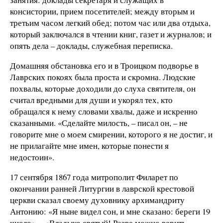
консистории, прием посетителей; между вторым и
третьим часом легкий обед; потом час или два отдыха,
который заключался в чтении книг, газет и журналов; и
опять дела – доклады, служебная переписка.
Домашняя обстановка его и в Троицком подворье в
Лаврских покоях была проста и скромна. Людские
похвалы, которые доходили до слуха святителя, он
считал вредными для души и укорял тех, кто
обращался к нему словами хвалы, даже и искренно
сказанными. «Сделайте милость, – писал он, – не
говорите мне о моем смирении, которого я не достиг, и
не прилагайте мне имен, которые понести я
недостоин».
17 сентября 1867 года митрополит Филарет по
окончании ранней Литургии в лаврской крестовой
церкви сказал своему духовнику архимандриту
Антонию: «Я ныне видел сон, и мне сказано: береги 19
число». – «Владыко святый! Разве можно верить