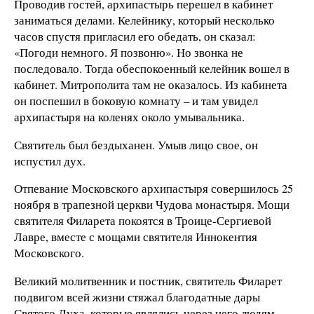
Проводив гостей, архипастырь перешел в кабинет
заниматься делами. Келейнику, который несколько
часов спустя пригласил его обедать, он сказал:
«Погоди немного. Я позвоню». Но звонка не
последовало. Тогда обеспокоенный келейник вошел в
кабинет. Митрополита там не оказалось. Из кабинета
он поспешил в боковую комнату – и там увидел
архипастыря на коленях около умывальника.
Святитель был бездыханен. Умыв лицо свое, он
испустил дух.
Отпевание Московского архипастыря совершилось 25
ноября в трапезной церкви Чудова монастыря. Мощи
святителя Филарета покоятся в Троице-Сергиевой
Лавре, вместе с мощами святителя Иннокентия
Московского.
Великий молитвенник и постник, святитель Филарет
подвигом всей жизни стяжал благодатные дары
Святого Духа, которые являлись через него людям.