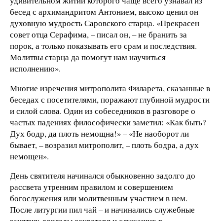
удивительном житии которого чаще всего узнавал из
бесед с архимандритом Антонием, высоко ценил он
духовную мудрость Саровского старца. «Прекрасен
совет отца Серафима, – писал он, – не бранить за
порок, а только показывать его срам и последствия.
Молитвы старца да помогут нам научиться
исполнению».
Многие изречения митрополита Филарета, сказанные в
беседах с посетителями, поражают глубиной мудрости
и силой слова. Один из собеседников в разговоре о
частых падениях философически заметил: «Как быть?
Дух бодр, да плоть немощна!» – «Не наоборот ли
бывает, – возразил митрополит, – плоть бодра, а дух
немощен».
День святителя начинался обыкновенно задолго до
рассвета утренним правилом и совершением
богослужения или молитвенным участием в нем.
После литургии пил чай – и начинались служебные
занятия: доклады секретаря и служащих в