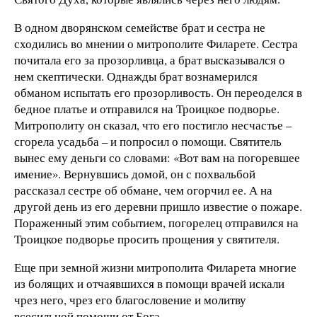
В одном дворянском семействе брат и сестра не
сходились во мнении о митрополите Филарете. Сестра
почитала его за прозорливца, а брат высказывался о
нем скептически. Однажды брат вознамерился
обманом испытать его прозорливость. Он переоделся в
бедное платье и отправился на Троицкое подворье.
Митрополиту он сказал, что его постигло несчастье –
сгорела усадьба – и попросил о помощи. Святитель
вынес ему деньги со словами: «Вот вам на погоревшее
имение». Вернувшись домой, он с похвальбой
рассказал сестре об обмане, чем огорчил ее. А на
другой день из его деревни пришло известие о пожаре.
Пораженный этим событием, погорелец отправился на
Троицкое подворье просить прощения у святителя.
Еще при земной жизни митрополита Филарета многие
из болящих и отчаявшихся в помощи врачей искали
чрез него, чрез его благословение и молитву
всесильной помощи от Бога.