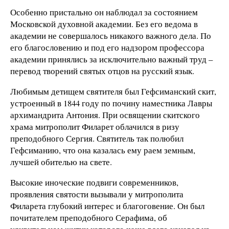
Особенно пристально он наблюдал за состоянием
Московской духовной академии. Без его ведома в
академии не совершалось никакого важного дела. По
его благословению и под его надзором профессора
академии принялись за исключительно важный труд –
перевод творений святых отцов на русский язык.
Любимым детищем святителя был Гефсиманский скит,
устроенный в 1844 году по почину наместника Лавры
архимандрита Антония. При освящении скитского
храма митрополит Филарет облачился в ризу
преподобного Сергия. Святитель так полюбил
Гефсиманию, что она казалась ему раем земным,
лучшей обителью на свете.
Высокие иноческие подвиги современников,
проявления святости вызывали у митрополита
Филарета глубокий интерес и благоговение. Он был
почитателем преподобного Серафима, об