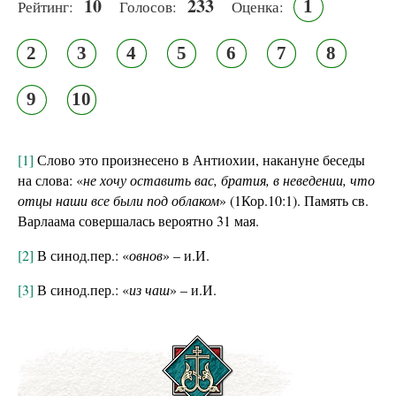
10
233
1
Рейтинг:
Голосов:
Оценка:
2
3
4
5
6
7
8
9
10
[1]
Слово это произнесено в Антиохии, накануне беседы
на слова: «
не хочу оставить вас, братия, в неведении, что
отцы наши все были под облаком
» (1Кор.10:1). Память св.
Варлаама совершалась вероятно 31 мая.
[2]
В синод.пер.: «
овнов
» – и.И.
[3]
В синод.пер.: «
из чаш
» – и.И.