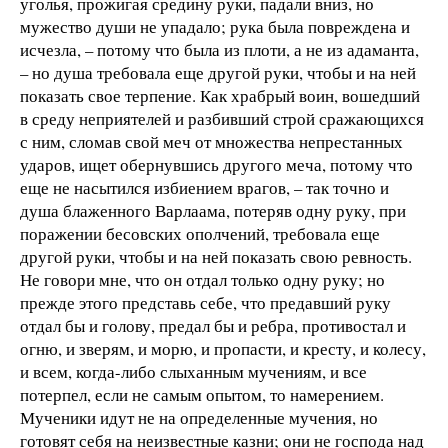
уголья, прожигая средину руки, падали вниз, но
мужество души не упадало; рука была повреждена и
исчезла, – потому что была из плоти, а не из адаманта,
– но душа требовала еще другой руки, чтобы и на ней
показать свое терпение. Как храбрый воин, вошедший
в среду неприятелей и разбивший строй сражающихся
с ним, сломав свой меч от множества непрестанных
ударов, ищет обернувшись другого меча, потому что
еще не насытился избиением врагов, – так точно и
душа блаженного Варлаама, потеряв одну руку, при
поражении бесовских ополчений, требовала еще
другой руки, чтобы и на ней показать свою ревность.
Не говори мне, что он отдал только одну руку; но
прежде этого представь себе, что предавший руку
отдал бы и голову, предал бы и ребра, противостал и
огню, и зверям, и морю, и пропасти, и кресту, и колесу,
и всем, когда-либо слыханным мучениям, и все
потерпел, если не самым опытом, то намерением.
Мученики идут не на определенные мучения, но
готовят себя на неизвестные казни; они не господа над