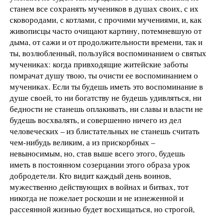
станем все сохранять мучеников в душах своих, с их
сковородами, с котлами, с прочими мучениями, и, как
живописцы часто очищают картину, потемневшую от
дыма, от сажи и от продолжительности времени, так и
ты, возлюбленный, пользуйся воспоминанием о святых
мучениках: когда привходящие житейские заботы
помрачат душу твою, ты очисти ее воспоминанием о
мучениках. Если ты будешь иметь это воспоминание в
душе своей, то ни богатству не будешь удивляться, ни
бедности не станешь оплакивать, ни славы и власти не
будешь восхвалять, и совершенно ничего из дел
человеческих – из блистательных не станешь считать
чем-нибудь великим, а из прискорбных –
невыносимым, но, став выше всего этого, будешь
иметь в постоянном созерцании этого образа урок
добродетели. Кто видит каждый день воинов,
мужественно действующих в войнах и битвах, тот
никогда не пожелает роскоши и не изнеженной и
рассеянной жизнью будет восхищаться, но строгой,