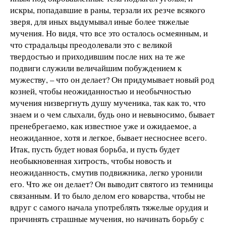
искры, попадавшие в раны, терзали их резче всякого
зверя, для иных выдумывал иные более тяжелые
мучения. Но видя, что все это осталось осмеянным, и
что страдальцы преодолевали это с великой
твердостью и приходившим после них на те же
подвиги служили величайшим побуждением к
мужеству, – что он делает? Он придумывает новый род
козней, чтобы неожиданностью и необычностью
мучения низвергнуть душу мученика, так как то, что
знаем и о чем слыхали, будь оно и невыносимо, бывает
пренебрегаемо, как известное уже и ожидаемое, а
неожиданное, хотя и легкое, бывает несноснее всего.
Итак, пусть будет новая борьба, и пусть будет
необыкновенная хитрость, чтобы новость и
неожиданность, смутив подвижника, легко уронили
его. Что же он делает? Он выводит святого из темницы
связанным. И то было делом его коварства, чтобы не
вдруг с самого начала употреблять тяжелые орудия и
причинять страшные мучения, но начинать борьбу с