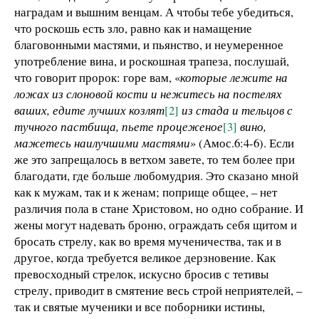
наградам и вышним венцам. А чтобы тебе убедиться,
что роскошь есть зло, равно как и намащение
благовонными мастями, и пьянство, и неумеренное
употребление вина, и роскошная трапеза, послушай,
что говорит пророк: горе вам, «
которые лежите на
ложах из слоновой кости и нежитесь на постелях
ваших, едите лучших козлят
[2]
из стада и тельцов с
тучного пастбища, пьете процеженое
[3]
вино,
мажетесь наилучшими мастями
» (Амос.6:4-6). Если
же это запрещалось в ветхом завете, то тем более при
благодати, где больше любомудрия. Это сказано мной
как к мужам, так и к женам; поприще общее, – нет
различия пола в стане Христовом, но одно собрание. И
жены могут надевать броню, ограждать себя щитом и
бросать стрелу, как во время мученичества, так и в
другое, когда требуется великое дерзновение. Как
превосходный стрелок, искусно бросив с тетивы
стрелу, приводит в смятение весь строй неприятелей, –
так и святые мученики и все поборники истины,