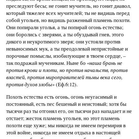
преследуют бесы; не гонит мучитель, но гонит диавол,
который тяжелее всех мучителей; ты не видишь перед
собой угольев, но видишь разженный пламень похоти.
Они попирали уголья, а ты попирай огонь естества;
они боролись с зверями, а ты обуздывай гнев, этого
дикого и неукротимого зверя; они устояли против
невыносимых мук, а ты преодолевай непристойные и
порочные помыслы, изобилующие в твоем сердце, –
так подражай мученикам. Ныне бо «
наша брань не
против крови и плоти, но против начальств, против
властей, против мироправителей тьмы века сего,
против духов злобы
» (Еф.6:12).
Похоть естества есть огонь, огонь неугасимый и
постоянный, есть пес бешеный и неистовый; хотя бы
тысячи раз ты отгонял его, он тысячи раз нападает и не
отстает; жесток пламень угольев, но этот пламень
похоти еще хуже; мы никогда не имеем перемирия в
этой войне, никогда не имеем отдыха в настоящей