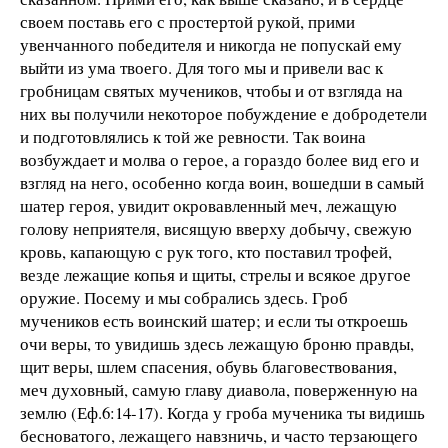
своем поставь его с простертой рукой, прими
увенчанного победителя и никогда не попускай ему
выйти из ума твоего. Для того мы и привели вас к
гробницам святых мучеников, чтобы и от взгляда на
них вы получили некоторое побуждение е добродетели
и подготовлялись к той же ревности. Так воина
возбуждает и молва о герое, а гораздо более вид его и
взгляд на него, особенно когда воин, вошедши в самый
шатер героя, увидит окровавленный меч, лежащую
голову неприятеля, висящую вверху добычу, свежую
кровь, капающую с рук того, кто поставил трофей,
везде лежащие копья и щиты, стрелы и всякое другое
оружие. Посему и мы собрались здесь. Гроб
мучеников есть воинский шатер; и если ты откроешь
очи веры, то увидишь здесь лежащую броню правды,
щит веры, шлем спасения, обувь благовествования,
меч духовный, самую главу диавола, поверженную на
землю (Еф.6:14-17). Когда у гроба мученика ты видишь
бесноватого, лежащего навзничь, и часто терзающего