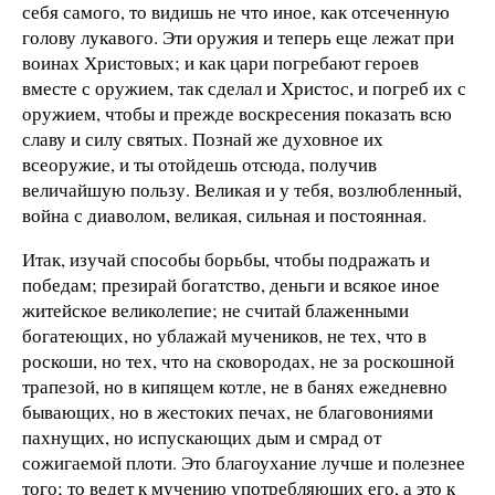
себя самого, то видишь не что иное, как отсеченную
голову лукавого. Эти оружия и теперь еще лежат при
воинах Христовых; и как цари погребают героев
вместе с оружием, так сделал и Христос, и погреб их с
оружием, чтобы и прежде воскресения показать всю
славу и силу святых. Познай же духовное их
всеоружие, и ты отойдешь отсюда, получив
величайшую пользу. Великая и у тебя, возлюбленный,
война с диаволом, великая, сильная и постоянная.
Итак, изучай способы борьбы, чтобы подражать и
победам; презирай богатство, деньги и всякое иное
житейское великолепие; не считай блаженными
богатеющих, но ублажай мучеников, не тех, что в
роскоши, но тех, что на сковородах, не за роскошной
трапезой, но в кипящем котле, не в банях ежедневно
бывающих, но в жестоких печах, не благовониями
пахнущих, но испускающих дым и смрад от
сожигаемой плоти. Это благоухание лучше и полезнее
того; то ведет к мучению употребляющих его, а это к