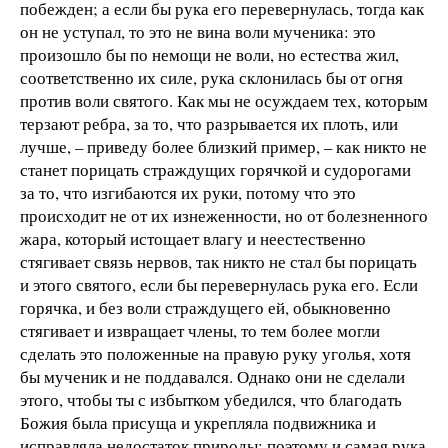
побежден; а если бы рука его перевернулась, тогда как
он не уступал, то это не вина воли мученика: это
произошло бы по немощи не воли, но естества жил,
соответственно их силе, рука склонилась бы от огня
против воли святого. Как мы не осуждаем тех, которым
терзают ребра, за то, что разрывается их плоть, или
лучше, – приведу более близкий пример, – как никто не
станет порицать страждущих горячкой и судорогами
за то, что изгибаются их руки, потому что это
происходит не от их изнеженности, но от болезненного
жара, который истощает влагу и неестественно
стягивает связь нервов, так никто не стал бы порицать
и этого святого, если бы перевернулась рука его. Если
горячка, и без воли страждущего ей, обыкновенно
стягивает и извращает члены, то тем более могли
сделать это положенные на правую руку уголья, хотя
бы мученик и не поддавался. Однако они не сделали
этого, чтобы ты с избытком убедился, что благодать
Божия была присуща и укрепляла подвижника и
исправляла недостаток природы; поэтому и самая рука