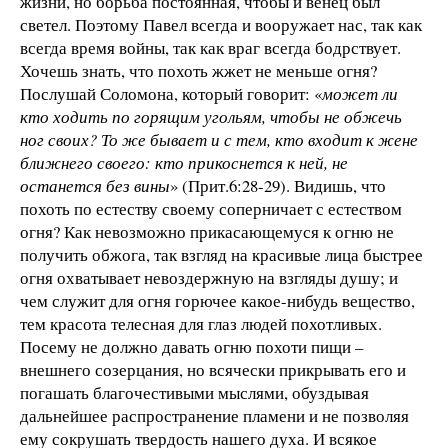
жизни, но борьба постоянная, чтобы и венец был
светел. Поэтому Павел всегда и вооружает нас, так как
всегда время войны, так как враг всегда бодрствует.
Хочешь знать, что похоть жжет не меньше огня?
Послушай Соломона, который говорит: «
может ли
кто ходить по горящим угольям, чтобы не обжечь
ног своих? То же бывает и с тем, кто входит к жене
ближнего своего: кто прикоснется к ней, не
останется без вины
» (Прит.6:28-29). Видишь, что
похоть по естеству своему соперничает с естеством
огня? Как невозможно прикасающемуся к огню не
получить обжога, так взгляд на красивые лица быстрее
огня охватывает невоздержную на взгляды душу; и
чем служит для огня горючее какое-нибудь вещество,
тем красота телесная для глаз людей похотливых.
Посему не должно давать огню похоти пищи –
внешнего созерцания, но всячески прикрывать его и
погашать благочестивыми мыслями, обуздывая
дальнейшее распространение пламени и не позволяя
ему сокрушать твердость нашего духа. И всякое