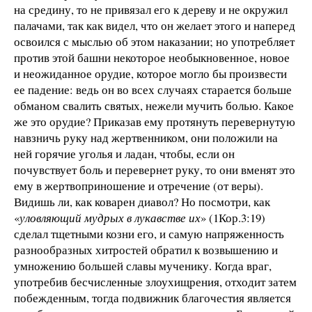
на средину, то не привязал его к дереву и не окружил
палачами, так как видел, что он желает этого и наперед
освоился с мыслью об этом наказании; но употребляет
против этой башни некоторое необыкновенное, новое
и неожиданное орудие, которое могло бы произвести
ее падение: ведь он во всех случаях старается больше
обманом свалить святых, нежели мучить болью. Какое
же это орудие? Приказав ему протянуть перевернутую
навзничь руку над жертвенником, они положили на
ней горячие уголья и ладан, чтобы, если он
почувствует боль и перевернет руку, то они вменят это
ему в жертвоприношение и отречение (от веры).
Видишь ли, как коварен диавол? Но посмотри, как
«
уловляющий мудрых в лукавстве их
» (1Кор.3:19)
сделал тщетными козни его, и самую напряженность
разнообразных хитростей обратил к возвышению и
умножению большей славы мученику. Когда враг,
употребив бесчисленные злоухищрения, отходит затем
побежденным, тогда подвижник благочестия является