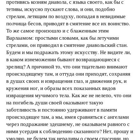
противясь козням диавола, с языка своего, как бы с
тетивы, искусно пускают слова, и они, подобно
стрелам, летящим по воздуху, попадая в невидимые
полчища бесов, приводят в смятение все их воинство.
То же самое произошло и с блаженным этим
Варлаамом: простыми словами, как бы летучими
стрелами, он приводил в смятение диавольский стан.
Будем и мы подражать этому искусству. Не видите ли,
в каком изнеможении бывают возвращающиеся с
зрелищ? А причиной то, что они тщательно внимают
происходящему там, и оттуда они приходят, сохраняя
в душах своих и извращения глаз, и движения рук, и
кружения ног, и образы всех показанных видов
извращения мучимого тела. Как же не нелепо, что они
на погибель души своей оказывают такую
заботливость и постоянно удерживают в памяти
происходящее там, а мы, имея сравняться с ангелами
через подражание здешнему, не оказываем равного с
ними усердия к соблюдению сказанного? Нет, прошу и
умоляю, не будем так нерадивы о своем спасении, но