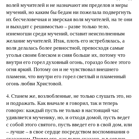
волей мучителей и не назначают им пределов и меры
мучений, но каким бы бедам ни пожелала подвергнуть
их бесчеловечная и зверская воля мучителей, на те они
и выходят с решимостью – разве только тело,
изнемогши среди мучений, оставит неисполненным
желание мучителей. Итак, плоть его истреблялась, а
воля делалась более ревностной, превосходя самые
уголья своим блеском и сияя больше их, потому что
внутри его горел духовный огонь, гораздо более этого
огня яркий. Потому он и не чувствовал внешнего
пламени, что внутри его горел светлый и пламенный
огонь любви Христовой.
4. Станем же, возлюбленные, не только слушать это, но
и подражать. Как вначале я говорил, так и теперь
говорю: каждый пусть не только в настоящий час
удивляется мученику, но, и отходя домой, пусть ведет
с собой этого святого, пусть введет его в свой дом, или
– лучше – в свое сердце посредством воспоминания о
сказанном. Прими его, как выше сказано, и в сердце