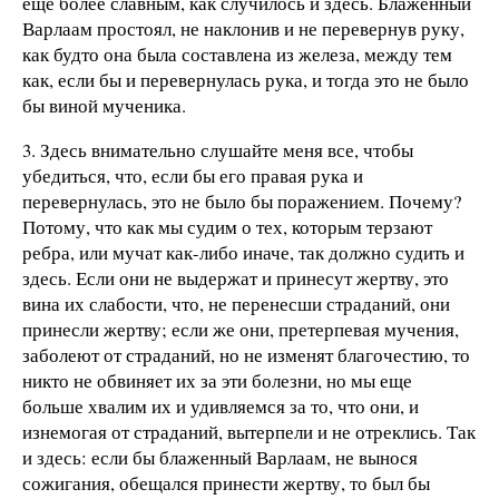
еще более славным, как случилось и здесь. Блаженный
Варлаам простоял, не наклонив и не перевернув руку,
как будто она была составлена из железа, между тем
как, если бы и перевернулась рука, и тогда это не было
бы виной мученика.
3. Здесь внимательно слушайте меня все, чтобы
убедиться, что, если бы его правая рука и
перевернулась, это не было бы поражением. Почему?
Потому, что как мы судим о тех, которым терзают
ребра, или мучат как-либо иначе, так должно судить и
здесь. Если они не выдержат и принесут жертву, это
вина их слабости, что, не перенесши страданий, они
принесли жертву; если же они, претерпевая мучения,
заболеют от страданий, но не изменят благочестию, то
никто не обвиняет их за эти болезни, но мы еще
больше хвалим их и удивляемся за то, что они, и
изнемогая от страданий, вытерпели и не отреклись. Так
и здесь: если бы блаженный Варлаам, не вынося
сожигания, обещался принести жертву, то был бы