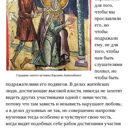
для того,
чтобы мы
прославляли
его, но
чтобы
подражали
ему, не для
того, чтобы
нам быть
слушателями
похвал, но
Страдания святого мученика Варлаама Антиохийского
чтобы быть
подражателями его подвигов. В делах житейских
люди, достигающие высокой власти, никогда не захотят
видеть других участниками одной с ними чести,
потому что там зависть и ненависть нарушают любовь;
а в делах духовных не так, но совершенно напротив:
мученики тогда особенно и чувствуют свою честь,
когда видят подобных себе рабов достигшими участия