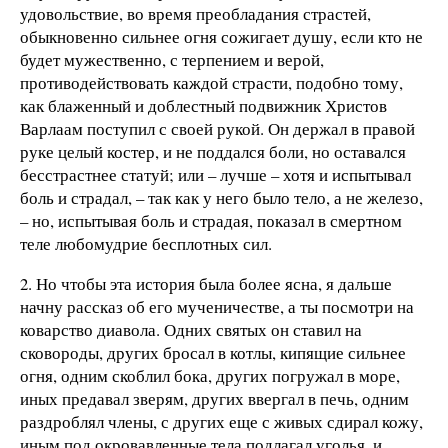
удовольствие, во время преобладания страстей,
обыкновенно сильнее огня сожигает душу, если кто не
будет мужественно, с терпением и верой,
противодействовать каждой страсти, подобно тому,
как блаженный и доблестный подвижник Христов
Варлаам поступил с своей рукой. Он держал в правой
руке целый костер, и не поддался боли, но оставался
бесстрастнее статуй; или – лучше – хотя и испытывал
боль и страдал, – так как у него было тело, а не железо,
– но, испытывая боль и страдая, показал в смертном
теле любомудрие бесплотных сил.
2. Но чтобы эта история была более ясна, я дальше
начну рассказ об его мученичестве, а ты посмотри на
коварство диавола. Одних святых он ставил на
сковороды, других бросал в котлы, кипящие сильнее
огня, одним скоблил бока, других погружал в море,
иных предавал зверям, других ввергал в печь, одним
раздроблял члены, с других еще с живых сдирал кожу,
иным под окровавленные тела подлагал уголья, и