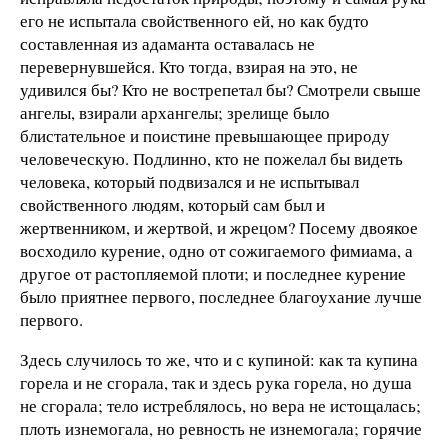
его не испытала свойственного ей, но как будто
составленная из адаманта оставалась не
перевернувшейся. Кто тогда, взирая на это, не
удивился бы? Кто не вострепетал бы? Смотрели свыше
ангелы, взирали архангелы; зрелище было
блистательное и поистине превышающее природу
человеческую. Подлинно, кто не пожелал бы видеть
человека, который подвизался и не испытывал
свойственного людям, который сам был и
жертвенником, и жертвой, и жрецом? Посему двоякое
восходило курение, одно от сожигаемого фимиама, а
другое от растопляемой плоти; и последнее курение
было приятнее первого, последнее благоухание лучше
первого.
Здесь случилось то же, что и с купиной: как та купина
горела и не сгорала, так и здесь рука горела, но душа
не сгорала; тело истреблялось, но вера не истощалась;
плоть изнемогала, но ревность не изнемогала; горячие