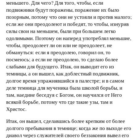
меньшего. Для чего? Для того, чтобы, если
подвижники будут поражены, поражение их было
позорным, потому что они не устояли и против малого;
если же они преодолеют и победят, то чтобы, изнурив
силы свои на меньшем, были при большем легко
одолимыми. Поэтому он наперед употреблял меньшие,
чтобы, преодолеет ли он или не преодолеет, не
обмануться: если я преодолею, говорил он, то
посмеюсь; а если не преодолею, то сделаю более
слабыми для будущего. Итак, он выводит его из
темницы, а он вышел, как доблестный подвижник,
долгое время упражнявшийся в палестре; и в самом
деле темница для мученика была школой борьбы, и
там, наедине беседуя с Богом, он научился от Него
всякой борьбе, потому что где такие узы, там и
Христос.
Итак, он вышел, сделавшись более крепким от более
долгого пребывания в темнице; когда же по выходе его
диавол через служителей своего беззакония вывел его