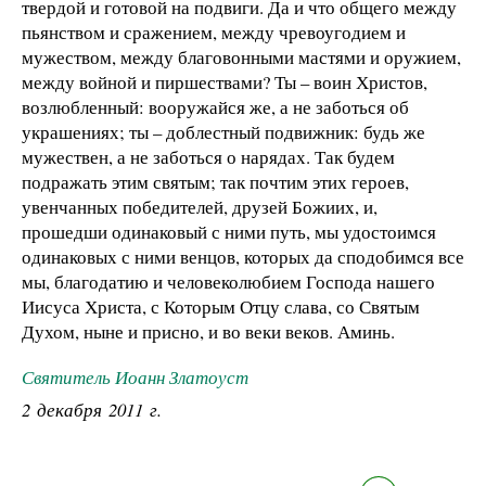
твердой и готовой на подвиги. Да и что общего между
пьянством и сражением, между чревоугодием и
мужеством, между благовонными мастями и оружием,
между войной и пиршествами? Ты – воин Христов,
возлюбленный: вооружайся же, а не заботься об
украшениях; ты – доблестный подвижник: будь же
мужествен, а не заботься о нарядах. Так будем
подражать этим святым; так почтим этих героев,
увенчанных победителей, друзей Божиих, и,
прошедши одинаковый с ними путь, мы удостоимся
одинаковых с ними венцов, которых да сподобимся все
мы, благодатию и человеколюбием Господа нашего
Иисуса Христа, с Которым Отцу слава, со Святым
Духом, ныне и присно, и во веки веков. Аминь.
Святитель Иоанн Златоуст
2 декабря 2011 г.