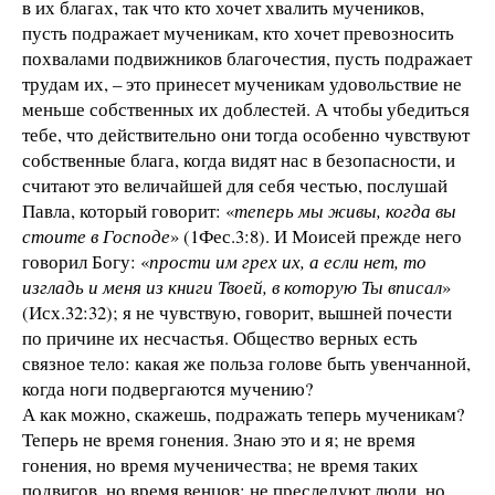
в их благах, так что кто хочет хвалить мучеников,
пусть подражает мученикам, кто хочет превозносить
похвалами подвижников благочестия, пусть подражает
трудам их, – это принесет мученикам удовольствие не
меньше собственных их доблестей. А чтобы убедиться
тебе, что действительно они тогда особенно чувствуют
собственные блага, когда видят нас в безопасности, и
считают это величайшей для себя честью, послушай
Павла, который говорит: «
теперь мы живы, когда вы
стоите в Господе
» (1Фес.3:8). И Моисей прежде него
говорил Богу: «
прости им грех их, а если нет, то
изгладь и меня из книги Твоей, в которую Ты вписал
»
(Исх.32:32); я не чувствую, говорит, вышней почести
по причине их несчастья. Общество верных есть
связное тело: какая же польза голове быть увенчанной,
когда ноги подвергаются мучению?
А как можно, скажешь, подражать теперь мученикам?
Теперь не время гонения. Знаю это и я; не время
гонения, но время мученичества; не время таких
подвигов, но время венцов; не преследуют люди, но