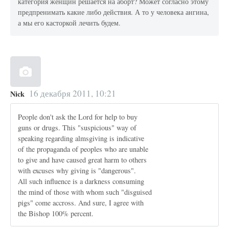
категория женщин решается на аборт? Может согласно этому
предпренимать какие либо действия. А то у человека ангина,
а мы его касторкой лечить будем.
16 декабря 2011, 10:21
Nick
People don't ask the Lord for help to buy
guns or drugs. This "suspicious" way of
speaking regarding almsgiving is indicative
of the propaganda of peoples who are unable
to give and have caused great harm to others
with excuses why giving is "dangerous".
All such influence is a darkness consuming
the mind of those with whom such "disguised
pigs" come accross. And sure, I agree with
the Bishop 100% percent.