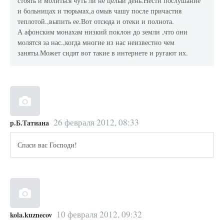
стоять и молиться чуть ли не целый день.Нести послушание
и больницах и тюрьмах,а омыв чашу после причастия
теплотой.,выпить ее.Вот отсюда и отеки и полнота.
А афонским монахам низкий поклон до земли ,что они
молятся за нас.,когда многие из нас неизвестно чем
заняты.Может сидят вот такие в интернете и ругают их.
26 февраля 2012, 08:33
р.Б.Татиана
Спаси вас Господи!
10 февраля 2012, 09:32
kola.kuznecov