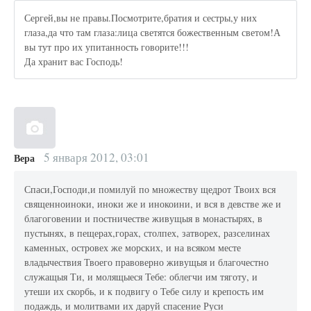
Сергей,вы не правы.Посмотрите,братия и сестры,у них
глаза,да что там глаза:лица светятся божественным светом!А
вы тут про их упитанность говорите!!!
Да хранит вас Господь!
5 января 2012, 03:01
Вера
Спаси,Господи,и помилуй по множеству щедрот Твоих вся
священноиноки, иноки же и инокоини, и вся в девстве же и
благоговении и постничестве живущыя в монастырях, в
пустынях, в пещерах,горах, столпех, затворех, разселинах
каменных, островех же морских, и на всяком месте
владычествия Твоего правоверно живущыя и благочестно
служащыя Ти, и молящыеся Тебе: облегчи им тяготу, и
утеши их скорбь, и к подвигу о Тебе силу и крепость им
подаждь, и молитвами их даруй спасение Руси