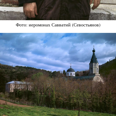
Фото: иеромонах Савватий (Севостьянов)