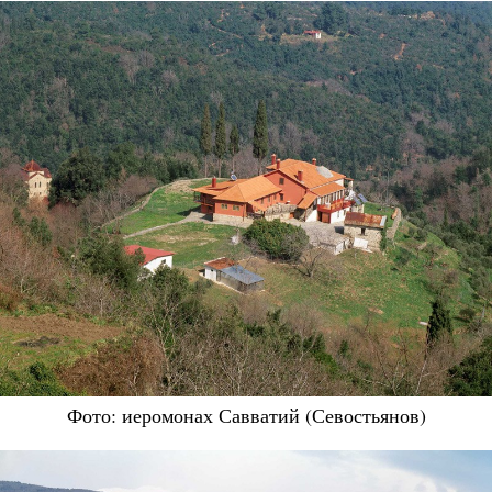
Фото: иеромонах Савватий (Севостьянов)