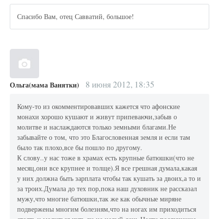
Спасибо Вам, отец Савватий, большое!
8 июня 2012, 18:35
Ольга(мама Ванятки)
Кому-то из окомментировавших кажется что афонские
монахи хорошо кушают и живут припеваючи,забыв о
молитве и наслаждаются только земными благами.Не
забывайте о том, что это Благословенная земля и если там
было так плохо,все бы пошло по другому.
К слову..у нас тоже в храмах есть крупные батюшки(что не
месяц,они все крупнее и толще).Я все грешная думала,какая
у них должна быть зарплата чтобы так кушать за двоих,а то и
за троих.Думала до тех пор,пока наш духовник не рассказал
мужу,что многие батюшки,так же как обычные миряне
подвержены многим болезням,что на ногах им приходиться