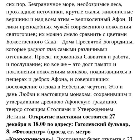
сих пор. Безграничное море, необозримые леса,
прохладные источники, крутые скалы, живописные
вершины и над всем этим – великолепный Афон. И
лики преподобных мужей современного поколения
святогорцев; их можно смело сравнить с цветами
Божественного Сада – Дома Пресвятой Богородицы,
которые радуют глаз самыми различными
оттенками. Проект иеромонаха Савватия и работа,
и послушание; но все же – это долг памяти и
поклонения поколениям монахов, подвизавшихся в
пещерах и дебрях Афона, и совершивших
восхождение отсюда в Небесные чертоги. Это и
дань Любви к настоящим монахам, сохранившим и
утвердившим древнюю Афонскую традицию,
твердо стоящим Столпами и Утверждением
Открытие выставки состоится 27
Истины.
декабря в 18.00 по адресу: Гоголевский бульвар,
8, «Фотоцентр» (проезд ст. метро
«Кропоткинская»).
Экспозиция будет открыта с 27