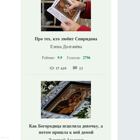
Про тех, кто любит Спиридона
Елена Долгачёва
Рейтинг:
9.9
Голосов:
2796
37 419
13
Как Богородица исцелила девочку, а
потом пришла к ней домой
Дмитрий Злодорев