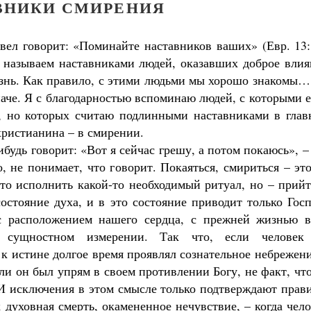
ВНИКИ СМИРЕНИЯ
вел говорит: «Поминайте наставников ваших» (Евр. 13:
называем наставниками людей, оказавших доброе влия
знь. Как правило, с этими людьми мы хорошо знакомы…
аче. Я с благодарностью вспоминаю людей, с которыми 
, но которых считаю подлинными наставниками в глав
христианина – в смирении.
ибудь говорит: «Вот я сейчас грешу, а потом покаюсь», –
о, не понимает, что говорит. Покаяться, смириться – эт
сто исполнить какой-то необходимый ритуал, но – прий
остояние духа, и в это состояние приводит только Гос
с расположением нашего сердца, с прежней жизнью в
, сущностном измерении. Так что, если человек
к истине долгое время проявлял сознательное небрежен
сли он был упрям в своем противлении Богу, не факт, чт
 И исключения в этом смысле только подтверждают прав
 духовная смерть, окамененное нечувствие, – когда чел