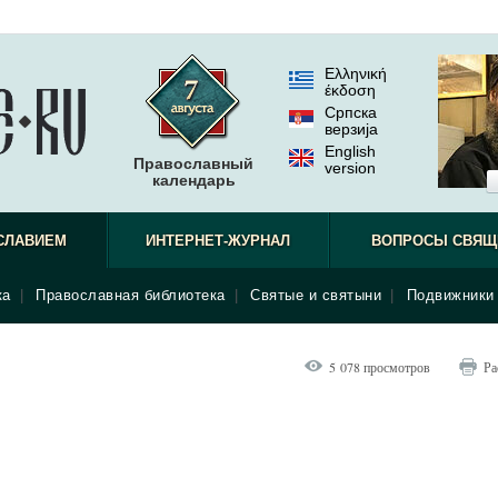
Ελληνική
έκδοση
Српска
верзиjа
English
Православный
version
календарь
СЛАВИЕМ
ИНТЕРНЕТ-ЖУРНАЛ
ВОПРОСЫ СВЯЩ
ка
|
Православная библиотека
|
Святые и святыни
|
Подвижники 
5 078 просмотров
Ра