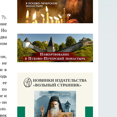
 7).
ние
 Но
едва
ном
 он,
о не
ти в
подь
НОВИНКИ ИЗДАТЕЛЬСТВА
 ее
«ВОЛЬНЫЙ СТРАННИК»
 по
ие и
о он
ило.
овек