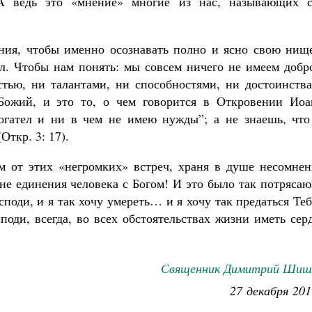
А ведь это «мнение» многие из нас, называющих с
ния, чтобы именно осознавать полно и ясно свою нище
. Чтобы нам понять: мы совсем ничего не имеем добро
стью, ни талантами, ни способностями, ни достоинства
ожий, и это то, о чем говорится в Откровении Иоа
богател и ни в чем не имею нужды”; а не знаешь, что
Откр. 3: 17).
м от этих «негромких» встреч, храня в душе несомнен
йне единения человека с Богом! И это было так потряса
споди, и я так хочу умереть… и я хочу так предаться Т
споди, всегда, во всех обстоятельствах жизни иметь сер
Священник Димитрий Шиш
27 декабря 201