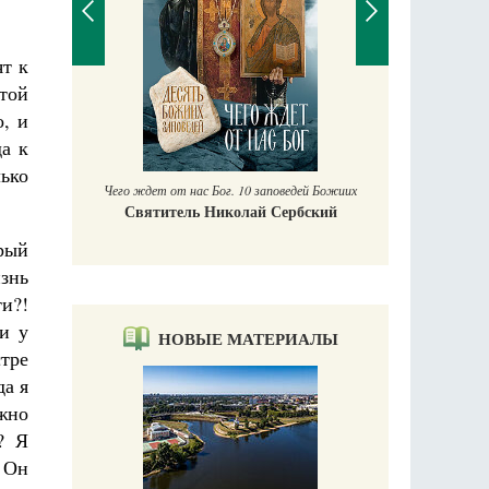
ят к
той
П
, и
Е
а к
аучись у
ько
Чего ждет от нас Бог. 10 заповедей Божиих
Святитель Николай Сербский
рый
изнь
и?!
и у
НОВЫЕ МАТЕРИАЛЫ
стре
да я
ожно
? Я
 Он