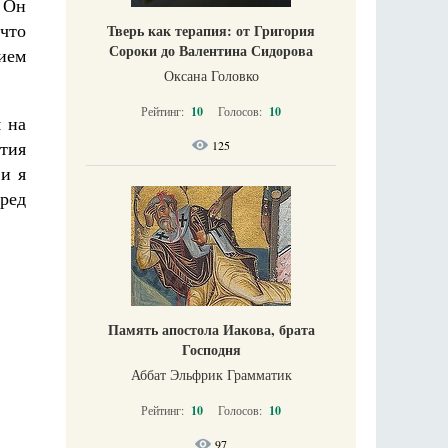
 Он
 что
Тверь как терапия: от Григория
Сороки до Валентина Сидорова
нием
Оксана Головко
Рейтинг:
10
Голосов:
10
 на
ытия
125
 и я
ред
Память апостола Иакова, брата
Господня
Аббат Эльфрик Грамматик
Рейтинг:
10
Голосов:
10
97