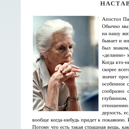
НАСТА
Апостол Па
Обычно мы 
на нашу жи
бывает и ин
был знаком
«делании» 
Когда кто-н
скорее всег
значит про
особенное с
сообразно 
глубинном
отношению 
дерзость, е
вообще когда-нибудь придет к покаянию.
Потому что есть такая страшная вещь, как