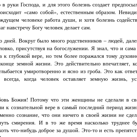
 в руки Господа, и для этого болезнь создает предпосы
роисходит «само собой», естественным образом. Невиди
аждущем человеке работа души, и хотя болезнь содейст
г навстречу Богу человек делает сам.
о дней. Вокруг было много родственников – людей, дал
овко, присутствуя на богослужении. Я знал, что и сама
 к глубокой вере, но тем более поражался тому духовн
 конце земной жизни. Это действительно впечатляет, к
лыбается умиротворенно и ясно из гроба. Это как отве
всегда, когда человек оставляет земную жизнь, ус
бовь Божия! Потому что эти женщины не сделали в св
и к сознательной вере в самый последний период жизн
именно сознание, что они ничего в своей жизни не сде
нуть смирения. И в то же время насколько труднее бу
оть что-нибудь доброе за душой. Это-то и есть препятс