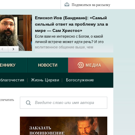
Подписаться на рассылку
Епископ Иов (Бандманн): «Самый
сильный ответ на проблему зла в
мире — Сам Христос»
Если вам не интересно с Богом, о какой
личной встрече может идти речь? И это
молитвенное общение выше, чем
богословствование.
ЕННИКУ
НОВОСТИ
МЕДИА
благочестия
|
Жизнь Церкви
|
Богослужение
спечатать