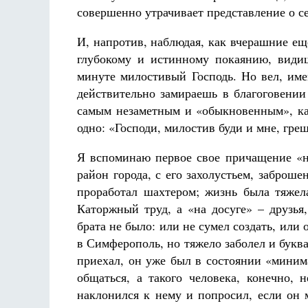
совершенно утрачивает представление о се
И, напротив, наблюдая, как вчерашние ещ
глубокому и истинному покаянию, видиш
минуте милостивый Господь. Но вел, име
действительно замираешь в благоговении
самым незаметным и «обыкновенным», как
Разлуки не будет
Фредерика де Грааф
одно: «Господи, милостив буди и мне, гре
Я вспоминаю первое свое причащение «на
район города, с его захолустьем, заброш
проработал шахтером; жизнь была тяжел
Каторжный труд, а «на досуге» – друзь
брата не было: или не сумел создать, или 
в Симферополь, но тяжело заболел и буквал
приехал, он уже был в состоянии «минима
общаться, а такого человека, конечно, 
наклонился к нему и попросил, если он 