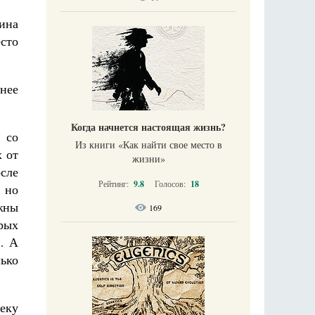
тина
сто
нее
Когда начнется настоящая жизнь?
 со
Из книги «Как найти свое место в
 от
жизни​»
сле
Рейтинг:
9.8
Голосов:
18
 но
жны
169
орых
… А
лько
еку