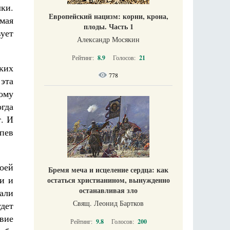
лки.
Европейский нацизм: корни, крона,
мая
плоды. Часть 1
вует
Александр Мосякин
Рейтинг:
8.9
Голосов:
21
еких
778
 эта
ому
огда
т. И
пев
оей
Бремя меча и исцеление сердца: как
и и
остаться христианином, вынужденно
останавливая зло
лали
Свящ. Леонид Бартков
дет
твие
Рейтинг:
9.8
Голосов:
200