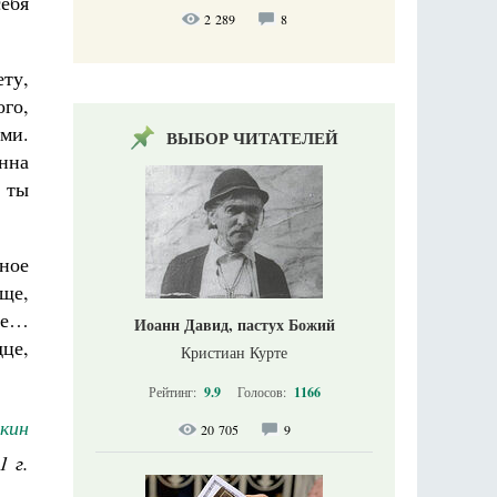
ебя
2 289
8
ту,
го,
ми.
ВЫБОР ЧИТАТЕЛЕЙ
нна
 ты
ное
юще,
ебе…
Иоанн Давид, пастух Божий
дце,
Кристиан Курте
Рейтинг:
9.9
Голосов:
1166
кин
20 705
9
1 г.