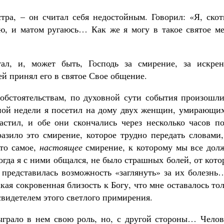
стра, – он считал себя недостойным. Говорил: «Я, ско
рю, и матом ругаюсь… Как же я могу в такое святое ме
ал, и, может быть, Господь за смирение, за искрен
ей принял его в святое Свое общение.
 обстоятельствам, по духовной сути события произошли
ной недели я посетил на дому двух женщин, умирающих
астил, и обе они скончались через несколько часов по
азило это смирение, которое трудно передать словами,
 то самое,
настоящее
смирение, к которому мы все дол
огда я с ними общался, не было страшных болей, от кот
 представилась возможность «заглянуть» за их болезнь
акая сокровенная близость к Богу, что мне оставалось то
свидетелем этого светлого примирения.
ыграло в нем свою роль, но, с другой стороны… Челов