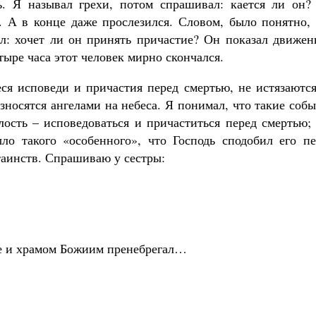
ь. Я называл грехи, потом спрашивал: кается ли он?
я. А в конце даже прослезился. Словом, было понятно,
сил: хочет ли он принять причастие? Он показал движе
етыре часа этот человек мирно скончался.
я исповеди и причастия перед смертью, не истязаются
зносятся ангелами на небеса. Я понимал, что такие соб
лость – исповедоваться и причаститься перед смертью;
ло такого «особенного», что Господь сподобил его пе
аинств. Спрашиваю у сестры:
е и храмом Божиим пренебрегал…