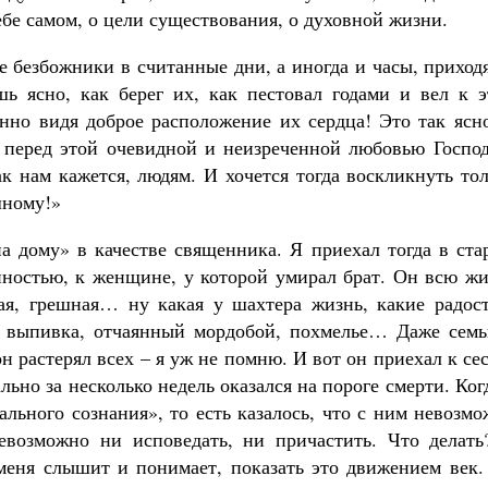
бе самом, о цели существования, о духовной жизни.
е безбожники в считанные дни, а иногда и часы, приход
ь ясно, как берег их, как пестовал годами и вел к э
нно видя доброе расположение их сердца! Это так ясно
 перед этой очевидной и неизреченной любовью Господ
Великомученик Георгий Победоносец. Н
святого
 нам кажется, людям. И хочется тогда воскликнуть тол
Роман Котов
Как найти своё место в жизни
шному!»
Кирилл Мурышев
 дому» в качестве священника. Я приехал тогда в ста
енностью, к женщине, у которой умирал брат. Он всю ж
ая, грешная… ну какая у шахтера жизнь, какие радост
я, выпивка, отчаянный мордобой, похмелье… Даже семь
он растерял всех – я уж не помню. И вот он приехал к се
ьно за несколько недель оказался на пороге смерти. Ког
льного сознания», то есть казалось, что с ним невозм
невозможно ни исповедать, ни причастить. Что делать
меня слышит и понимает, показать это движением век.