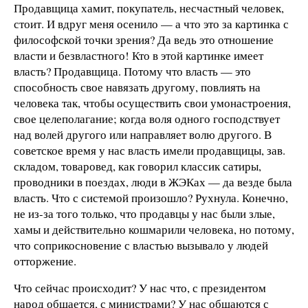
Продавщица хамит, покупатель, несчастный человек,
стоит. И вдруг меня осенило — а что это за картинка с
философской точки зрения? Да ведь это отношение
власти и безвластного! Кто в этой картинке имеет
власть? Продавщица. Потому что власть — это
способность свое навязать другому, повлиять на
человека так, чтобы осуществить свои умонастроения,
свое целеполагание; когда воля одного господствует
над волей другого или направляет волю другого. В
советское время у нас власть имели продавщицы, зав.
складом, товаровед, как говорил классик сатиры,
проводники в поездах, люди в ЖЭКах — да везде была
власть. Что с системой произошло? Рухнула. Конечно,
не из-за того только, что продавцы у нас были злые,
хамы и действительно кошмарили человека, но потому,
что соприкосновение с властью вызывало у людей
отторжение.
Что сейчас происходит? У нас что, с президентом
народ общается, с министрами? У нас общаются с