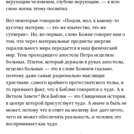
верующим человеком, глубоко верующим, — я всю
свою жизнь этому посвятил.
Вот некоторые говорили: «Пошли, мол, к какому-то
кусочку материи, — это же язычество, это же
суеверие». Но, во-первых, слово Божие говорит нам о
том, что через материальные предметы энергия
параллельного мира передается в наш физический
мир. Тень проходящего апостола Петра исцеляла
больных. Платок, который держали в руках апостолы,
исцелял больных — это в слове Божием сказано,
поэтому даже самые рационально мыслящие
христиане, самого крайнего протестантского толка, и
то признают факт, что в Библии говорится о чуде. А в
Ветхом Завете? Вся Библия — это Священная история,
в центре которой присутствует чудо. А иначе и быть не
может, потому что в ответ на молитву Бог дает нечто,
чего не может обеспечить реальность, и человек это
воспринимает как чудо.