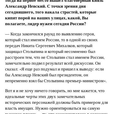
тогда на первое место вышел благоверный князь
Александр Невский. С точки зрения дня
сегодняшнего, того накала страстей, которые
кипят порой на наших улицах, какой, Вы
полагаете, лидер нужен сегодня России?
— Когда закончился раунд по выявлению героя,
который стал именем России, то в одной из своих
передач Никита Сергеевич Михалков, который
защищал Столыпина и который несомненно был
расстроен тем, что не Столыпин стал именем России,
замечательно подвел результат всей дискуссии. Он
сказал: «Я еще раз подумал и пришел к выводу: если
бы Александр Невский был президентом, он
непременно взял бы Столыпина премьер-министром».
Вот я и не хочу ничего говорить, но мне кажется, что
идеальные черты этих двух замечательных
исторических персонажей должны быть примером для
власть имущих. Нужно ориентироваться на самую
высокую планку — ту, что канонизирована в сознании