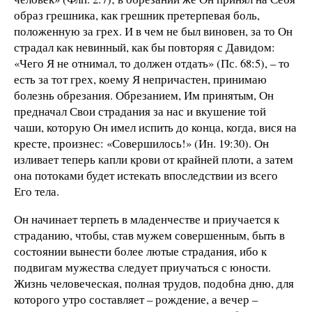
образ грешника, как грешник претерпевая боль,
положенную за грех. И в чем не был виновен, за то Он
страдал как невинный, как бы повторяя с Давидом:
«Чего Я не отнимал, то должен отдать» (Пс. 68:5), – то
есть за тот грех, коему Я непричастен, принимаю
болезнь обрезания. Обрезанием, Им принятым, Он
предначал Свои страдания за нас и вкушение той
чаши, которую Он имел испить до конца, когда, вися на
кресте, произнес: «Совершилось!» (Ин. 19:30). Он
изливает теперь капли крови от крайней плоти, а затем
она потоками будет истекать впоследствии из всего
Его тела.
Он начинает терпеть в младенчестве и приучается к
страданию, чтобы, став мужем совершенным, быть в
состоянии вынести более лютые страдания, ибо к
подвигам мужества следует приучаться с юности.
Жизнь человеческая, полная трудов, подобна дню, для
которого утро составляет – рождение, а вечер –