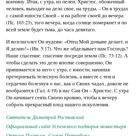
кончину. Итак, с утра, из пелен, Христос, обоженный
человек, выходит на дело свое, на труды, – Он в трудах
с самой юности Своей – и на работе своей до вечера
(Пс. 103:23), того вечера, когда солнце померкнет и по
всей земле будет тьма, до часа девятаго.
И возглаголет Он иудеям: «Отец Мой доныне делает, и
Я делаю!» (Ин. 5:17). Что же обделывает нам Господь?
Наше спасение: спасение посреди земли (Пс. 73:12). А
чтобы сделать это дело вполне совершенно, Он
принимается за него с утра, с юности, начиная
претерпевать телесную болезнь, а вместе с тем и
сердечно болезнуя о нас, как о Своих чадах, доколе не
вообразится (Гал. 4:19) в нас Сам Он – Христос. С утра
Он начинает сеять Своею кровию, чтобы к вечеру
собрать прекрасный плод нашего искупления.
Святитель Димитрий Ростовский
Официальный сайт Успенского подворья монастыря
Оптина Пустынь, Санкт-Петербург