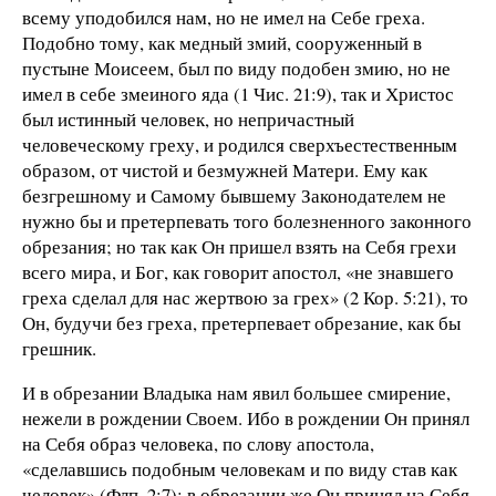
всему уподобился нам, но не имел на Себе греха.
Подобно тому, как медный змий, сооруженный в
пустыне Моисеем, был по виду подобен змию, но не
имел в себе змеиного яда (1 Чис. 21:9), так и Христос
был истинный человек, но непричастный
человеческому греху, и родился сверхъестественным
образом, от чистой и безмужней Матери. Ему как
безгрешному и Самому бывшему Законодателем не
нужно бы и претерпевать того болезненного законного
обрезания; но так как Он пришел взять на Себя грехи
всего мира, и Бог, как говорит апостол, «не знавшего
греха сделал для нас жертвою за грех» (2 Кор. 5:21), то
Он, будучи без греха, претерпевает обрезание, как бы
грешник.
И в обрезании Владыка нам явил большее смирение,
нежели в рождении Своем. Ибо в рождении Он принял
на Себя образ человека, по слову апостола,
«сделавшись подобным человекам и по виду став как
человек» (Флп. 2:7); в обрезании же Он принял на Себя