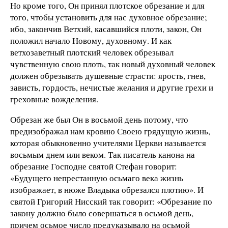
Но кроме того, Он принял плотское обрезание и для
того, чтобы установить для нас духовное обрезание;
ибо, закончив Ветхий, касавшийся плоти, закон, Он
положил начало Новому, духовному. И как
ветхозаветный плотский человек обрезывал
чувственную свою плоть, так новый духовный человек
должен обрезывать душевные страсти: ярость, гнев,
зависть, гордость, нечистые желания и другие грехи и
греховные вожделения.
Обрезан же был Он в восьмой день потому, что
предизображал нам кровию Своею грядущую жизнь,
которая обыкновенно учителями Церкви называется
восьмым днем или веком. Так писатель канона на
обрезание Господне святой Стефан говорит:
«Будущего непрестанную осьмаго века жизнь
изображает, в нюже Владыка обрезался плотию». И
святой Григорий Нисский так говорит: «Обрезание по
закону должно было совершаться в осьмой день,
причем осьмое число предуказывало на осьмой