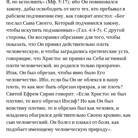
Я, но исполнить» (Мф. 5:17); ибо Он повиновался
закону, дабы освободить от него тех, кто пребывал в
рабском подчинении ему, как говорит апостол: «Бог
послал Сына Своего, Который подчинился закону,
чтобы искупить подзаконных» (Гал. 4:4-5). С другой
стороны, Он воспринял обрезание для того, чтобы
показать, что Он принял действительно плоть
человеческую, и чтобы заградились еретические уста,
говорящие, что Христос не принял на Себя истинной
плоти человеческой, но родился только призрачно.
Итак, Он был обрезан, чтобы явно было Его
человечество. Ибо, если бы Он не облекся в нашу
плоть, то как мог быть обрезан призрак, а не плоть?
Святой Ефрем Сирин говорит: «Если Христос не был
плотию, то кого обрезал Иосиф? Но как Он был
воистину плотию, то и обрезан был как человек, и
младенец обагрялся действительно Своею кровию, как
сын человеческий; Он болел и плакал от боли, как
подобает имеющему человеческую природу».