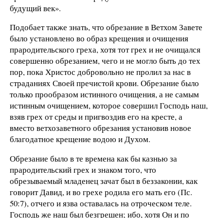
будущий век».
Подобает также знать, что обрезание в Ветхом Завете
было установлено во образ крещения и очищения
прародительского греха, хотя тот грех и не очищался
совершенно обрезанием, чего и не могло быть до тех
пор, пока Христос добровольно не пролил за нас в
страданиях Своей пречистой крови. Обрезание было
только прообразом истинного очищения, а не самым
истинным очищением, которое совершил Господь наш,
взяв грех от среды и пригвоздив его на кресте, а
вместо ветхозаветного обрезания установив новое
благодатное крещение водою и Духом.
Обрезание было в те времена как бы казнью за
прародительский грех и знаком того, что
обрезываемый младенец зачат был в беззаконии, как
говорит Давид, и во грехе родила его мать его (Пс.
50:7), отчего и язва оставалась на отроческом теле.
Господь же наш был безгрешен; ибо, хотя Он и по