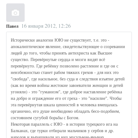
16 января 2012, 12:26
Павел
Исторически аналогии ЮЮ не существует, т.е. это -
апокалиптическое явление, свидетельствующее о созревании
людей до того, чтобы принять антихриста как Высшее
существо. Перевёрнутые сердца и мозги видят всё
перевёрнуто. Где ребёнку позволено растление и где он с
неизбежностью станет рабом тяжких грехов - для них это
"свобода", где насильное, без суда и следствия изъятие детей
(как во время войны жестокие завоеватели женщин и детей
угоняли) - это "гуманизм", где доброе наставление ребёнка
на добро и ограждение его от греха - это "насилие". Чтобы
эта перевёрнутая шкала ценностей в человека вмещалась
органично, его душе необходимо обладать бесо-подобием,
состоянием сугубой борьбы с Богом.
Некоторая параллель с ЮЮ - в истории турецкого ига на
Балканах, где турки отбирали мальчиков у сербов и др.
народов и выращивали из них мусульман-янычар.