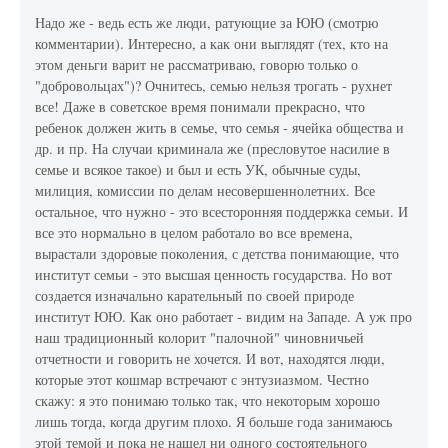
Надо же - ведь есть же люди, ратующие за ЮЮ (смотрю
комментарии). Интересно, а как они выглядят (тех, кто на
этом деньги варит не рассматриваю, говорю только о
"добровольцах")? Очнитесь, семью нельзя трогать - рухнет
все! Даже в советское время понимали прекрасно, что
ребенок должен жить в семье, что семья - ячейка общества и
др. и пр. На случаи криминала же (пресловутое насилие в
семье и всякое такое) и был и есть УК, обычные суды,
милиция, комиссии по делам несовершеннолетних. Все
остальное, что нужно - это всесторонняя поддержка семьи. И
все это нормально в целом работало во все времена,
вырастали здоровые поколения, с детства понимающие, что
институт семьи - это высшая ценность государства. Но вот
создается изначально карательный по своей природе
институт ЮЮ. Как оно работает - видим на Западе. А уж про
наш традиционный колорит "палочной" чиновничьей
отчетности и говорить не хочется. И вот, находятся люди,
которые этот кошмар встречают с энтузиазмом. Честно
скажу: я это понимаю только так, что некоторым хорошо
лишь тогда, когда другим плохо. Я больше года занимаюсь
этой темой и пока не нашел ни одного состоятельного