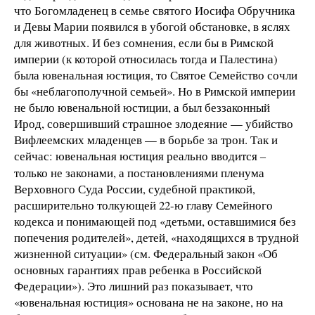
что Богомладенец в семье святого Иосифа Обручника
и Девы Марии появился в убогой обстановке, в яслях
для животных. И без сомнения, если бы в Римской
империи (к которой относилась тогда и Палестина)
была ювенальная юстиция, то Святое Семейство сочли
бы «неблагополучной семьей». Но в Римской империи
не было ювенальной юстиции, а был беззаконный
Ирод, совершивший страшное злодеяние — убийство
Вифлеемских младенцев — в борьбе за трон. Так и
сейчас: ювенальная юстиция реально вводится
–
только не законами, а постановлениями пленума
Верховного Суда России, судебной практикой,
расширительно толкующей 22-ю главу Семейного
кодекса и понимающей под «детьми, оставшимися без
попечения родителей», детей, «находящихся в трудной
жизненной ситуации» (см. Федеральный закон «Об
основных гарантиях прав ребенка в Российской
Федерации»). Это лишний раз показывает, что
«ювенальная юстиция» основана не на законе, но на