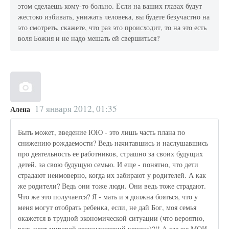
этом сделаешь кому-то больно. Если на ваших глазах будут
жестоко избивать, унижать человека, вы будете безучастно на
это смотреть, скажете, что раз это происходит, то на это есть
воля Божия и не надо мешать ей свершиться?
17 января 2012, 01:35
Алена
Быть может, введение ЮЮ - это лишь часть плана по
снижению рождаемости? Ведь начитавшись и наслушавшись
про деятельность ее работников, страшно за своих будущих
детей, за свою будущую семью. И еще - понятно, что дети
страдают неимоверно, когда их забирают у родителей. А как
же родители? Ведь они тоже люди. Они ведь тоже страдают.
Что же это получается? Я - мать и я должна бояться, что у
меня могут отобрать ребенка, если, не дай Бог, моя семья
окажется в трудной экономической ситуации (что вероятно,
ведь идет мировой экономический кризис)?!! А где же МОИ