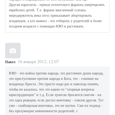
Другая параллель - приказ египетского фараона умертщвлять
еврейских детей. Т.е. фараон мысленный (сатана,
миродержитель века сего) приказывает абортировать
младенцев, а кто выжил - тех отбирать у родителей в более
позднем возрасте с помощью ЮЮ и растлевать.
16 января 2012, 12:07
Павел
ЮЮ - это война против народа, это растление души народа,
это преступление против народа и Бога, это - гонение на
младенца-Христа. Это просто надо раз и навсегда понять,
чтобы не казалось, что это какие-то "спорные вопросы
юриспруденции" и т.д. Если хулиган бросается снегом - на
это одна реакция, если достал винтовку - совсем другая. Тут
уже - снайперская винтовка, это не шутки. Сам их подход -
без презумнции невиновности родителей, с