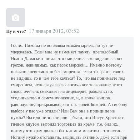
17 января 2012, 03:52
Ну и что?
Гостю. Никогда не оставляла комментариев, но тут не
удержалась. Если мне не изменяет память, преподобный
Иоанн Дамаскин писал, что смирение - это видение своих
грехов, невидимых, как песок морской... Именно поэтому
покаяние невозможно без смирения - если ты грехов своих
не видишь, то в чём тебе каяться? То, что вы понимаете под
смирением, используя фразеологическое толкование этого
слова, очччень смахивает на лицемерие, раболепство,
угодничество и самоуничижение, и, в конке концов,
равнодушие, прикрывающееся т.н. волей Божией. А свободу
выбора у вас уже отняли? Или Вам она в принципе не
нужна? Вы или не знаете или забыли, что Иисус Христос с
гневом кнутом выгонял торговцев из храма, т.е. бил их,
потому что храм должен быть домом молитвы - это истина.
Истину нужно отстаивать, защищать активно, даже если при