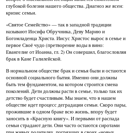
глубокой болезни нашего общества. Диагноз же ясен:
кризис семьи.
«Святое Семейство» — так в западной традиции
называют Иосифа Обручника, Деву Марию и
Богомладенца Христа. Иисус Христос вырос в семье и
первое Своё чудо (претворение воды в вино:
Евангелие от Иоанна, гл. 2) Он совершил, благословляя
брак в Кане Галилейской.
В нормальном обществе брак и семья были и остаются
основной социального бытия. Именно они должны
быть тем фундаментом, на котором строится смена
поколений. Дети должны расти в семье, только так их
детство будет счастливым. Мы знаем, что в нашем
обществе идет процесс деградации семьи. Скоро пары,
прожившие в одном браке всю жизнь, впору будет
заносить в «Красную книгу». И первыми от распада
семьи страдают дети. Они часто остаются сиротами
при живых родителях, погрязших в своих «новых