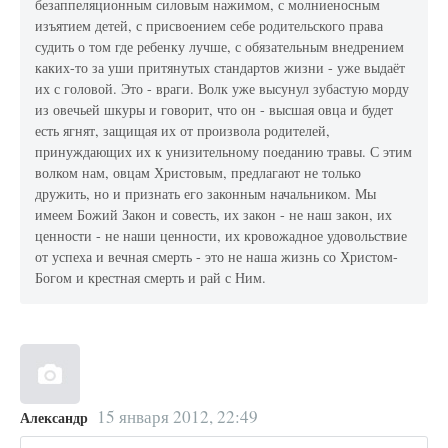
безаппеляционным силовым нажимом, с молниеносным
изъятием детей, с присвоением себе родительского права
судить о том где ребенку лучше, с обязательным внедрением
каких-то за уши притянутых стандартов жизни - уже выдаёт
их с головой. Это - враги. Волк уже высунул зубастую морду
из овечьей шкуры и говорит, что он - высшая овца и будет
есть ягнят, защищая их от произвола родителей,
принуждающих их к унизительному поеданию травы. С этим
волком нам, овцам Христовым, предлагают не только
дружить, но и признать его законным начальником. Мы
имеем Божий Закон и совесть, их закон - не наш закон, их
ценности - не наши ценности, их кровожадное удовольствие
от успеха и вечная смерть - это не наша жизнь со Христом-
Богом и крестная смерть и рай с Ним.
15 января 2012, 22:49
Александр