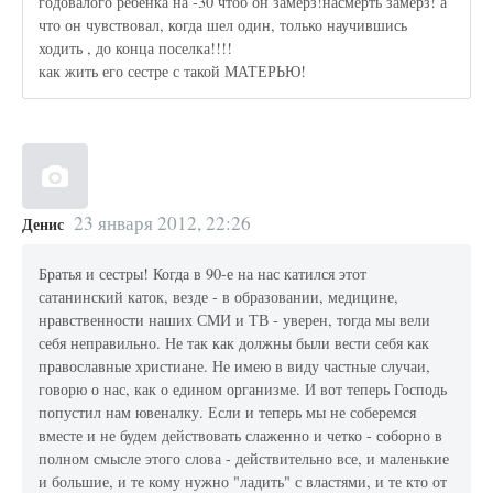
годовалого ребенка на -30 чтоб он замерз!насмерть замерз! а
что он чувствовал, когда шел один, только научившись
ходить , до конца поселка!!!!
как жить его сестре с такой МАТЕРЬЮ!
23 января 2012, 22:26
Денис
Братья и сестры! Когда в 90-е на нас катился этот
сатанинский каток, везде - в образовании, медицине,
нравственности наших СМИ и ТВ - уверен, тогда мы вели
себя неправильно. Не так как должны были вести себя как
православные христиане. Не имею в виду частные случаи,
говорю о нас, как о едином организме. И вот теперь Господь
попустил нам ювеналку. Если и теперь мы не соберемся
вместе и не будем действовать слаженно и четко - соборно в
полном смысле этого слова - действительно все, и маленькие
и большие, и те кому нужно "ладить" с властями, и те кто от