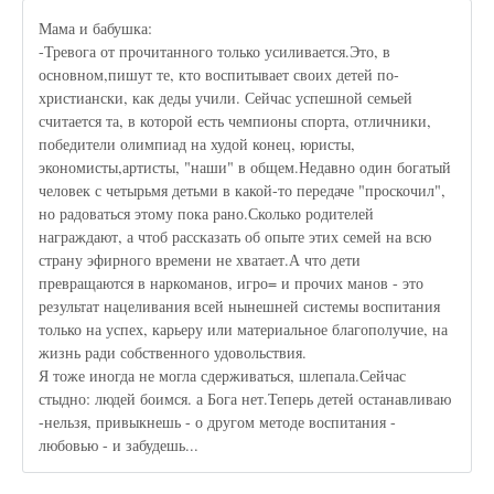
Мама и бабушка:
-Тревога от прочитанного только усиливается.Это, в
основном,пишут те, кто воспитывает своих детей по-
христиански, как деды учили. Сейчас успешной семьей
считается та, в которой есть чемпионы спорта, отличники,
победители олимпиад на худой конец, юристы,
экономисты,артисты, "наши" в общем.Недавно один богатый
человек с четырьмя детьми в какой-то передаче "проскочил",
но радоваться этому пока рано.Сколько родителей
награждают, а чтоб рассказать об опыте этих семей на всю
страну эфирного времени не хватает.А что дети
превращаются в наркоманов, игро= и прочих манов - это
результат нацеливания всей нынешней системы воспитания
только на успех, карьеру или материальное благополучие, на
жизнь ради собственного удовольствия.
Я тоже иногда не могла сдерживаться, шлепала.Сейчас
стыдно: людей боимся. а Бога нет.Теперь детей останавливаю
-нельзя, привыкнешь - о другом методе воспитания -
любовью - и забудешь...