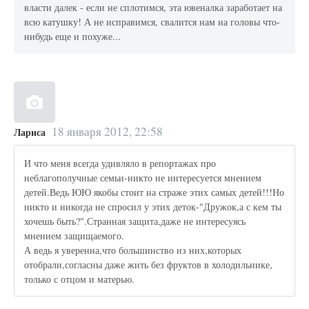
власти далек - если не сплотимся, эта ювеналка заработает на
всю катушку! А не исправимся, свалится нам на головы что-
нибудь еще и похуже...
18 января 2012, 22:58
Лариса
И что меня всегда удивляло в репортажах про
неблагополучные семьи-никто не интересуется мнением
детей.Ведь ЮЮ якобы стоит на страже этих самых детей!!!Но
никто и никогда не спросил у этих деток-"Дружок,а с кем ты
хочешь быть?".Странная защита,даже не интересуясь
мнением защищаемого.
А ведь я уверенна,что большинство из них,которых
отобрали,согласны даже жить без фруктов в холодильнике,
только с отцом и матерью.