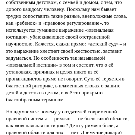
собственным детством, с семьей и домом, с тем, что
дорого каждому человеку. Поскольку нам бывает
трудно сопоставить такие разные, внеположные слова,
как «ребенок» и «правовое регулирование», то
используется туманное выражение «ювенальная
юстиция», убаюкивающее своей отстраненной
научностью. Кажется, скажи прямо: «детский суд»
и
–
это выражение хлестнет своей жесткостью, заставит
задуматься. Но особенность так называемой
«ювенальной юстиции» в том и состоит, что о её
установках, причинах и целях никто из её
пропагандистов прямо не говорит. Суть её теряется в
благостной риторике, в пламенных словах о защите
детей и детства в целом, и всё это прикрыто
благообразным термином.
Но вдумаемся: почему у создателей современной
правовой системы — римлян — не было такой области,
как «ювенальная юстиция»? Дети у римлян были, а
правовой области для них — нет. Дремучие дикари?