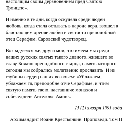
настоящим своим дерзновением пред Святою
Троицею».
И именно в те дни, когда оскудела среди людей
любовь, когда стала остывать в народе вера, взошел в
блистающем ореоле любви и святости преподобный
отец Серафим, Саровский чудотворец.
Возрадуемся же, други мои, что имеем мы среди
наших русских святых такого дивного, жившего во
славу Божию преподобного старца, память которого
сегодня мы собрались молитвенно прославить. И из
глубины сердец наших воззовем: «Ублажаем,
ублажаем тя, преподобне отче Серафиме, и чтим
святую память твою, наставниче монахов и
собеседниче Ангелов». Аминь.
15 (2) января 1991 года
Архимандрит Иоанн Крестьянкин. Проповеди. Том II