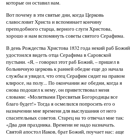
которые он оставил нам.
Вот почему в эти святые дни, когда Церковь
славословит Христа и вспоминает кончину
преподобного старца, верного слуги Христова,
хорошо и нам вспомянуть советы святого Серафима.
В день Рождества Христова 1832 года некий раб Божий
удостоился видеть отца Серафима в Саровской
пустыни. «Я, – говорил этот раб Божий, – пришел в
больничную церковь к ранней обедне еще до начала
службы и увидел, что отец Серафим сидит на правом
клиросе, на полу... По окончании же обедни, когда я
снова подошел к нему, он приветствовал меня
словами: «Молитвами Пресвятыя Богородицы все
благо будет!» Тогда я осмелился попросить его о
назначении мне времени для выслушания от него
спасительных советов. Старец на то отвечал мне так:
«Два дня праздника. Времени не надо назначать.
Святой апостол Иаков, брат Божий, поучает нас: аще