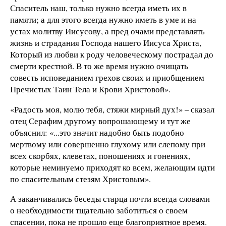
Спаситель наш, только нужно всегда иметь их в
памяти; а для этого всегда нужно иметь в уме и на
устах молитву Иисусову, а пред очами представлять
жизнь и страдания Господа нашего Иисуса Христа,
Который из любви к роду человеческому пострадал до
смерти крестной. В то же время нужно очищать
совесть исповеданием грехов своих и приобщением
Пречистых Таин Тела и Крови Христовой».
«Радость моя, молю тебя, стяжи мирный дух!» – сказал
отец Серафим другому вопрошающему и тут же
объяснил: «...это значит надобно быть подобно
мертвому или совершенно глухому или слепому при
всех скорбях, клеветах, поношениях и гонениях,
которые неминуемо приходят ко всем, желающим идти
по спасительным стезям Христовым».
А заканчивались беседы старца почти всегда словами
о необходимости тщательно заботиться о своем
спасении, пока не прошло еще благоприятное время.