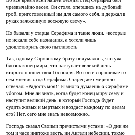
чрезвычайно весел. Он стоял, опершись на дубовый
гроб, приготовленный им для самого себя, и держал в
руках зажженную восковую свечу».
Но бывали у старца Серафима и такие люди, «которые
не искали себе назидания, а хотели лишь
удовлетворить свою пытливость.
Так, одному Саровскому брату подумалось, что уже
близок конец мира, что наступает великий день
второго пришествия Господня. Вот он и спрашивает о
сем мнения отца Серафима. Старец же смиренно
отвечал: «Радость моя! Ты много думаешь о Серафиме
убогом. Мне ли знать, когда будет конец миру сему и
наступит великий день, в который Господь будет
судить живых и мертвых и воздаст каждому по делам
его? Нет, сего мне знать невозможно...
Господь сказал Своими пречистыми устами: «О дни же
том и часе никтоже весть, ни Ангели небеснии, токмо