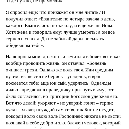
а где нужно, не премолчи».
Я спросил еще: что прикажет он мне читать? И
получил ответ: «Евангелие по четыре зачала в день,
каждого Евангелиста по зачалу, и еще жизнь Иова.
Хотя жена и говорила ему: лучше умереть; а он все
терпел и спасся. Да не забывай дары посылать
обидевшим тебя».
На вопросы мои: должно ли лечиться в болезнях и как
вообще проводить жизнь, он отвечал: «Болезнь
очищает грехи. Однако же воля твоя. Иди средним
путем; выше сил не берись – упадешь, и враг
посмеется тебе; аще юн сый, удержись. Однажды
диавол предложил праведнику прыгнуть в яму, тот
было согласился, но Григорий Богослов удержал его.
Вот что делай: укоряют – не укоряй; гонят – терпи;
хулят – хвали; осуждай сам себя, так Бог не осудит;
покоряй волю свою воле Господней; никогда не льсти;
познавай в себе добро и зло, блажен человек, который