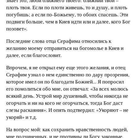
знает это; люби ближнего твоего: ближний твой –
плоть твоя. Если по плоти живешь, то и душу, и плоть
погубишь; а если по-Божьему, то обоих спасешь. Эти
подвиги больше, чем в Киев идти или и далее, кого Бог
позовет».
Последние слова отца Серафима относились к
желанию моему отправиться на богомолье в Киев и
далее, если благословит.
Впрочем, я не открыл ему еще этого желания, и отец
Серафим узнал о нем единственно по дару прозрения,
которое имел он по благодати Божией... Я попросил
его помолиться обо мне, он отвечал: «За всех молюсь
всякий день. Устрой мир душевный, чтобы никогда не
огорчать и ни на кого не огорчаться, тогда Бог даст
слезы раскаяния». И опять подтвердил: «Укоряют – не
укоряй» и т.д.
На вопрос мой: как сохранить нравственность людей,
мне подчиненных, и не противны ли Богу законные,