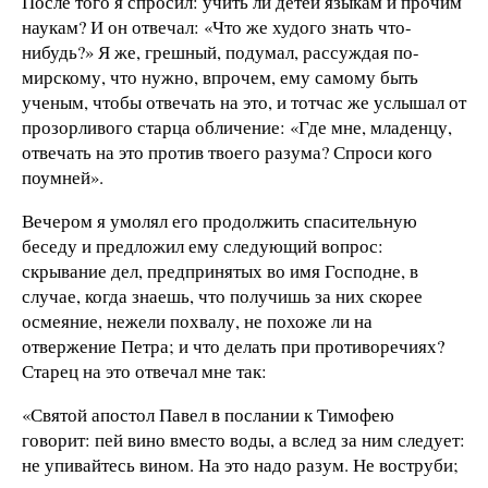
После того я спросил: учить ли детей языкам и прочим
наукам? И он отвечал: «Что же худого знать что-
нибудь?» Я же, грешный, подумал, рассуждая по-
мирскому, что нужно, впрочем, ему самому быть
ученым, чтобы отвечать на это, и тотчас же услышал от
прозорливого старца обличение: «Где мне, младенцу,
отвечать на это против твоего разума? Спроси кого
поумней».
Вечером я умолял его продолжить спасительную
беседу и предложил ему следующий вопрос:
скрывание дел, предпринятых во имя Господне, в
случае, когда знаешь, что получишь за них скорее
осмеяние, нежели похвалу, не похоже ли на
отвержение Петра; и что делать при противоречиях?
Старец на это отвечал мне так:
«Святой апостол Павел в послании к Тимофею
говорит: пей вино вместо воды, а вслед за ним следует:
не упивайтесь вином. На это надо разум. Не воструби;