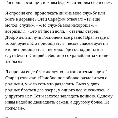
Господь восхощет, и живы будем, сотворим сие и сие».
Я спросил его: продолжать ли мне мою службу или
жить в деревне? Отец Серафим отвечал: «Ты еще
молод, служи». – «Но служба моя нехороша», –
возразил я. «Это от твоей воли, – отвечал старец. –
Добро делай; путь Господень все равно! Враг везде с
тобой будет. Кто приобщается – везде спасен будет, а
кто не приобщается – не мню. Где господин, там и
слуга будет. Смиряй себя, мир сохраняй, ни за что не
злобься».
Я спросил еще: благополучно ли кончится мое дело?
Старец отвечал: «Надобно полюбовно разделиться с
родными, у кого есть что разделить. Было у двух
родных братьев два озера; у одного все множилось, а
у другого нет. Тот и захотел завладеть войною. Одному
нивы надобно двенадцать сажен, а другому более. Не
пожелай».