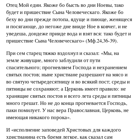
Отец Мой един. Якоже бо бысть во дни Ноевы, тако
будет и пришествие Сына Человеческаго. Якоже бо
беху во дни прежде потопа, ядуще и пиюще, женящеся
и посягающе, до негоже дне вниде Ное в ковчег, и не
уведеша, дондеже прииде вода и взят вся: тако будет и
пришествие Сына Человеческаго» (Мф.24,36-39).
При сем старец тяжко вздохнул и сказал: «Мы, на
земле живущие, много заблудили от пути
спасительного; прогневляем Господа и нехранением
святых постов; ныне христиане разрешают на мясо и
во святую четыредесятницу и во всякий пост; среды и
пятницы не сохраняют; а Церковь имеет правило: не
хранящие святых постов и всего лета среды и пятницы
много грешат. Но не до конца прогневается Господь,
паки помилует. У нас вера Православная, Церковь, не
имеющая никакого порока».
И «исполнение заповедей Христовых для каждого
христианина есть бремя легкое, как сказал сам