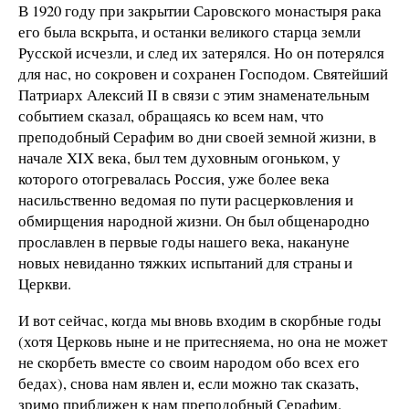
В 1920 году при закрытии Саровского монастыря рака
его была вскрыта, и останки великого старца земли
Русской исчезли, и след их затерялся. Но он потерялся
для нас, но сокровен и сохранен Господом. Святейший
Патриарх Алексий II в связи с этим знаменательным
событием сказал, обращаясь ко всем нам, что
преподобный Серафим во дни своей земной жизни, в
начале XIX века, был тем духовным огоньком, у
которого отогревалась Россия, уже более века
насильственно ведомая по пути расцерковления и
обмирщения народной жизни. Он был общенародно
прославлен в первые годы нашего века, накануне
новых невиданно тяжких испытаний для страны и
Церкви.
И вот сейчас, когда мы вновь входим в скорбные годы
(хотя Церковь ныне и не притесняема, но она не может
не скорбеть вместе со своим народом обо всех его
бедах), снова нам явлен и, если можно так сказать,
зримо приближен к нам преподобный Серафим.