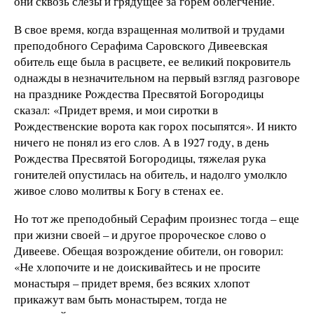
они сквозь слезы и грядущее за горем облегчение.
В свое время, когда взращенная молитвой и трудами
преподобного Серафима Саровского Дивеевская
обитель еще была в расцвете, ее великий покровитель
однажды в незначительном на первый взгляд разговоре
на празднике Рождества Пресвятой Богородицы
сказал: «Придет время, и мои сиротки в
Рождественские ворота как горох посыпятся». И никто
ничего не понял из его слов. А в 1927 году, в день
Рождества Пресвятой Богородицы, тяжелая рука
гонителей опустилась на обитель, и надолго умолкло
живое слово молитвы к Богу в стенах ее.
Но тот же преподобный Серафим произнес тогда – еще
при жизни своей – и другое пророческое слово о
Дивееве. Обещая возрождение обители, он говорил:
«Не хлопочите и не доискивайтесь и не просите
монастыря – придет время, без всяких хлопот
прикажут вам быть монастырем, тогда не