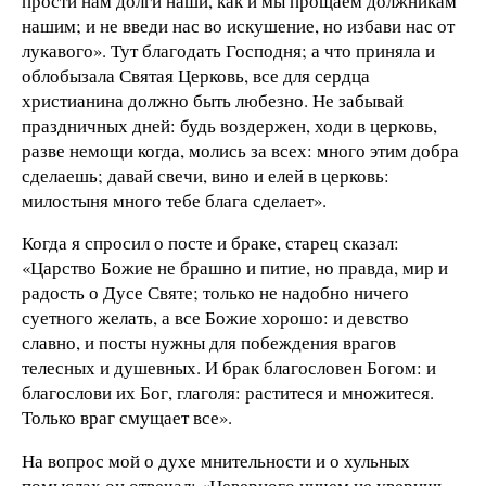
прости нам долги наши, как и мы прощаем должникам
нашим; и не введи нас во искушение, но избави нас от
лукавого». Тут благодать Господня; а что приняла и
облобызала Святая Церковь, все для сердца
христианина должно быть любезно. Не забывай
праздничных дней: будь воздержен, ходи в церковь,
разве немощи когда, молись за всех: много этим добра
сделаешь; давай свечи, вино и елей в церковь:
милостыня много тебе блага сделает».
Когда я спросил о посте и браке, старец сказал:
«Царство Божие не брашно и питие, но правда, мир и
радость о Дусе Святе; только не надобно ничего
суетного желать, а все Божие хорошо: и девство
славно, и посты нужны для побеждения врагов
телесных и душевных. И брак благословен Богом: и
благослови их Бог, глаголя: раститеся и множитеся.
Только враг смущает все».
На вопрос мой о духе мнительности и о хульных
помыслах он отвечал: «Неверного ничем не уверишь.