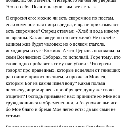
Это от себя. Псалтирь купи: там все есть...»
Я спросил его: можно ли есть скоромное по постам,
если кому постная пища вредна, и врачи приказывают
есть скоромное? Старец отвечал: «Хлеб и вода никому
не вредны. Как же люди по сто лет жили? Не о хлебе
едином жив будет человек; но о всяком глаголе,
исходящем из уст Божиих. А что Церковь положила на
семи Вселенских Соборах, то исполняй. Горе тому, кто
слово одно прибавит к сему или убавит. Что врачи
говорят про праведных, которые исцеляли от гниющих
ран одним прикосновением, и про жезл Моисея,
которым Бог из камня извел воду? Какая польза
человеку, аще мир весь приобрящет, душу же свою
отщетит? Господь призывает нас: приидите ко Мне вси
труждающиися и обремененнии, и Аз упокою вы: иго
бо Мое благо и бремя Мое легко есть: да мы сами не
хотим».
Во все время всей нашей беседы отец Серафим был