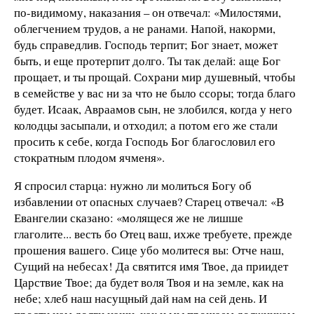
по-видимому, наказания – он отвечал: «Милостями,
облегчением трудов, а не ранами. Напой, накорми,
будь справедлив. Господь терпит; Бог знает, может
быть, и еще протерпит долго. Ты так делай: аще Бог
прощает, и ты прощай. Сохрани мир душевный, чтобы
в семействе у вас ни за что не было ссоры; тогда благо
будет. Исаак, Авраамов сын, не злобился, когда у него
колодцы засыпали, и отходил; а потом его же стали
просить к себе, когда Господь Бог благословил его
стократным плодом ячменя».
Я спросил старца: нужно ли молиться Богу об
избавлении от опасных случаев? Старец отвечал: «В
Евангелии сказано: «молящеся же не лишше
глаголите... весть бо Отец ваш, ихже требуете, прежде
прошения вашего. Сице убо молитеся вы: Отче наш,
Сущий на небесах! Да святится имя Твое, да приидет
Царствие Твое; да будет воля Твоя и на земле, как на
небе; хлеб наш насущный дай нам на сей день. И