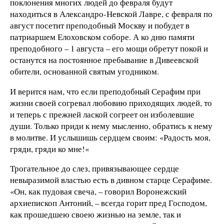
поклонения многих людей до февраля будут
находиться в Александро-Невской Лавре, с февраля по
август посетит преподобный Москву и побудет в
патриаршем Елоховском соборе. А ко дню памяти
преподобного – 1 августа – его мощи обретут покой и
останутся на постоянное пребывание в Дивеевской
обители, основанной святым угодником.
И верится нам, что если преподобный Серафим при
жизни своей согревал любовию приходящих людей, то
и теперь с прежней лаской согреет он изболевшие
души. Только приди к нему мысленно, обратись к нему
в молитве. И услышишь сердцем своим: «Радость моя,
гряди, гряди ко мне!«
Трогательное до слез, привязывающее сердце
невыразимой властью есть в дивном старце Серафиме.
«Он, как пудовая свеча, – говорил Воронежский
архиепископ Антоний, – всегда горит пред Господом,
как прошедшею своею жизнью на земле, так и