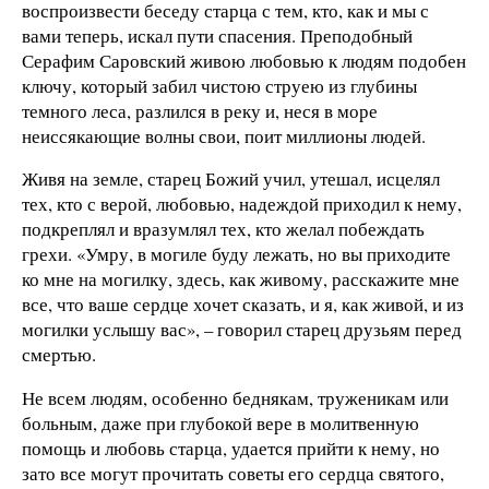
воспроизвести беседу старца с тем, кто, как и мы с
вами теперь, искал пути спасения. Преподобный
Серафим Саровский живою любовью к людям подобен
ключу, который забил чистою струею из глубины
темного леса, разлился в реку и, неся в море
неиссякающие волны свои, поит миллионы людей.
Живя на земле, старец Божий учил, утешал, исцелял
тех, кто с верой, любовью, надеждой приходил к нему,
подкреплял и вразумлял тех, кто желал побеждать
грехи. «Умру, в могиле буду лежать, но вы приходите
ко мне на могилку, здесь, как живому, расскажите мне
все, что ваше сердце хочет сказать, и я, как живой, и из
могилки услышу вас», – говорил старец друзьям перед
смертью.
Не всем людям, особенно беднякам, труженикам или
больным, даже при глубокой вере в молитвенную
помощь и любовь старца, удается прийти к нему, но
зато все могут прочитать советы его сердца святого,