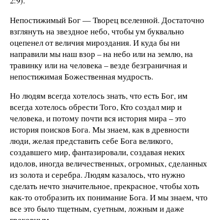
2:9).
Непостижимый Бог — Творец вселенной. Достаточно
взглянуть на звездное небо, чтобы ум буквально
оцепенел от величия мироздания. И куда бы ни
направили мы наш взор
– на небо или на землю, на
травинку или на человека – везде безграничная и
непостижимая Божественная мудрость.
Но людям всегда хотелось знать, чт
о
есть Бог, им
всегда хотелось обрести Того, Кто создал мир и
человека, и потому почти вся история мира
– это
история поисков Бога. Мы знаем, как в древности
люди, желая представить себе Бога великого,
создавшего мир, фантазировали, создавая неких
идолов, иногда величественных, огромных, сделанных
из золота и серебра. Людям казалось, что нужно
сделать нечто значительное, прекрасное, чтобы хоть
как-то отобразить их понимание Бога. И мы знаем, что
все это было тщетным, суетным, ложным и даже
греховным.