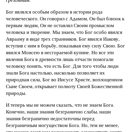
Бог являлся особым образом в истории рода
человеческого. Он говорил с Адамом, Он был близок к
первым людям, Он не оставлял Своим промыслом
человека и творение. Мы знаем, что Бог особо явился
Аврааму в виде трех странников. Бог явился Иакову,
вступив с ним в борьбу, показывая ему силу Свою. Бог
явился Моисею в несгораемой купине. Но все эти
явления Бога в древности лишь отчасти помогали
человеку понять, чт
о
есть Бог. Для того чтобы люди
знали Бога настолько, насколько позволяет их
природная сила, Бог во Иисусе Христе, воплощенном
Сыне Своем, открывает полноту Своей Божественной
природы.
И теперь мы не можем сказать, что не знаем Бога.
Конечно, наши знания безгранично слабы, наши
знания безгранично недостаточны перед
безграничным могуществом Бога. Но, тем не менее,
эти знания дают нам возможность осуществить нечто