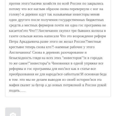
против этого!тысячи хозяйств по всей России по закрылись
потому что все наглым образом снова перевернули с ног на
голову!-в деревни идут так называемые инвесторы меняя
один другого после получения государственных бюджетных
средств.а местных фермеров почти ни одна гос программа не
касается!это Что!!!Англичанин скупил три бывших колхоза в
газете сельская жизнь написали Что это возрождение реформ
Петра Аркадьевича.разве этого он желал России?!местные
крестьяне теперь снова кто?!-наемные рабочие у этого
Англичанина! Снова в деревнях разочарование и
безысходность глядя на всех этих "инвесторов"!и в городах
то же самое!"инвесторы"и Чиновники в одной упряжке все
реформы и гос программы для них!все как в статье-все
преобразования не для народа!все-заболтали!И основная беда
в том .что мы не делаем выводов из своей истории!вся эта
мафия свалит за бугор а до новых потрясений в России рукой
подать......