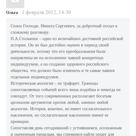
1 февраля 2012, 14:30
Ольга
Спаси Господи, Никита Сергеевич, за добротный посыл к
сложному разговору.
П.А.Столыпин – одно из величайших достояний российской
истории. Он не был достойно оценен в период своей
деятельности, потому что его преобразования были
направлены не на исполнение чаяний конкретных
индивидуумов, а на создание здорового российского
общества, что должно было изменить и те самые чаяния
отдельных индивидуумов.
Историческая аналогия – не трафарет. Границы
сопоставляемых событий всего лишь подобны и никогда не
совпадут. От того современники располагают богатым
арсеналом аргументов против любой, именно любой
аналогии. История, конечно, не имеет сослагательного
наклонения, но сослагательное наклонение имеют ее
проекции.
Сопоставляя день сегодняшний с устоявшимся, осознанным
и оцененным прошлым, мы стремимся найти опору для