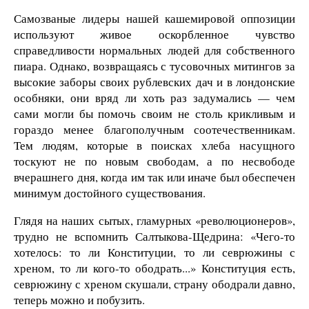
Самозваные лидеры нашей кашемировой оппозиции
используют живое оскорбленное чувство
справедливости нормальных людей для собственного
пиара. Однако, возвращаясь с тусовочных митингов за
высокие заборы своих рублевских дач и в лондонские
особняки, они вряд ли хоть раз задумались — чем
сами могли бы помочь своим не столь крикливым и
гораздо менее благополучным соотечественникам.
Тем людям, которые в поисках хлеба насущного
тоскуют не по новым свободам, а по несвободе
вчерашнего дня, когда им так или иначе был обеспечен
минимум достойного существования.
Глядя на наших сытых, гламурных «революционеров»,
трудно не вспомнить Салтыкова-Щедрина: «Чего-то
хотелось: то ли Конституции, то ли севрюжины с
хреном, то ли кого-то ободрать...» Конституция есть,
севрюжину с хреном скушали, страну ободрали давно,
теперь можно и побузить.