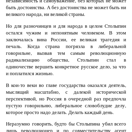
независимость и самоуважение, без которых не может
быть достоинства. А без достоинства не может быть ни
великого народа, ни великой страны.
Но для разночинцев и для народа в целом Столыпин
остался чужим и непонятным человеком. В этом
заключалась вина России, ее великая трагедия и
печаль. Когда страна погрязла в либеральной
говорильне, вызвав тем самым революционную
радикализацию общества, Столыпин стал в
одиночестве вершить конкретное русское дело, за что
и поплатился жизнью.
В кои-то веки во главе государства оказался деятель,
мыслящий масштабно, с далекой исторической
перспективой, но Россия в очередной раз предпочла
пустую говорильню, либеральное словоблудие делу,
которое просто надо делать. Делать каждый день.
Неразумно говорить, будто бы Столыпина убил всего
лишь революционер и по совместительству агент