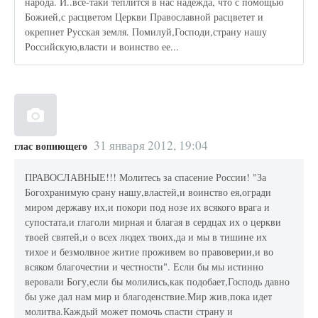
народа. И..все-таки теплится в нас надежда, что с помощью
Божией,с расцветом Церкви Православной расцветет и
окрепнет Русская земля. Помилуй,Господи,страну нашу
Российскую,власти и воинство ее...
31 января 2012, 19:04
глас вопиющего
ПРАВОСЛАВНЫЕ!!! Молитесь за спасение России! "За
Богохранимую срану нашу,властей,и воинство ея,огради
миром державу их,и покори под нозе их всякого врага и
супостата,и глаголи мирная и благая в сердцах их о церкви
твоей святей,и о всех людех твоих,да и мы в тишине их
тихое и безмолвное житие проживем во правоверии,и во
всяком благочестии и честности". Если бы мы истинно
веровали Богу,если бы молились,как подобает,Господь давно
бы уже дал нам мир и благоденствие.Мир жив,пока идет
молитва.Каждый может помочь спасти страну и