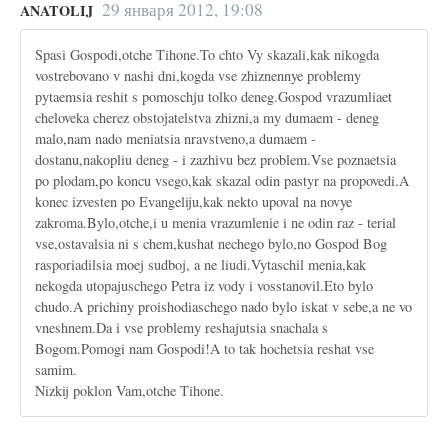
29 января 2012, 19:08
ANATOLIJ
Spasi Gospodi,otche Tihone.To chto Vy skazali,kak nikogda
vostrebovano v nashi dni,kogda vse zhiznennye problemy
pytaemsia reshit s pomoschju tolko deneg.Gospod vrazumliaet
cheloveka cherez obstojatelstva zhizni,a my dumaem - deneg
malo,nam nado meniatsia nravstveno,a dumaem -
dostanu,nakopliu deneg - i zazhivu bez problem.Vse poznaetsia
po plodam,po koncu vsego,kak skazal odin pastyr na propovedi.A
konec izvesten po Evangeliju,kak nekto upoval na novye
zakroma.Bylo,otche,i u menia vrazumlenie i ne odin raz - terial
vse,ostavalsia ni s chem,kushat nechego bylo,no Gospod Bog
rasporiadilsia moej sudboj, a ne liudi.Vytaschil menia,kak
nekogda utopajuschego Petra iz vody i vosstanovil.Eto bylo
chudo.A prichiny proishodiaschego nado bylo iskat v sebe,a ne vo
vneshnem.Da i vse problemy reshajutsia snachala s
Bogom.Pomogi nam Gospodi!A to tak hochetsia reshat vse
samim.
Nizkij poklon Vam,otche Tihone.