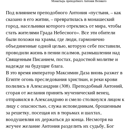
Монастырь преподобного Антония Великого
Под влиянием преподобного Антония «пустыня, – как
сказано в его житии, – превратилась в монашеский
город, насельники которого отреклись от мира, чтобы
стать жителями Града Небесного». Все эти обители
были похожи на храмы, где люди, гармонично
объединенные одной целью, которую себе поставили,
проводили жизнь в пении псалмов, размышлении над
Священным Писанием, постах, радостной молитве и
надежде на будущие блага.
В это время император Максимин Даза вновь разжег в
Египте огонь преследования христиан, и реки крови
полились в Александрии (308). Преподобный Антоний,
сгорая от желания принять мученический венец,
отправился в Александрию и смело столкнулся лицом к
лицу с опасностью, служа исповедникам, брошенным
за решетку, посещая их в тюрьмах и шахтах,
воодушевляя их держаться до конца. Несмотря на
жгучее желание Антония разделить их судьбу, Бог