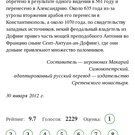
обретено в результате одного видения в 561 году и
перенесено в Александрию. Около 635 года из-за
угрозы вторжения арабов его перенесли в
Константинополь, а около 1070 года, по свидетельству
западных источников, некий феодальный владетель из
Дофине привез часть мощей преподобного Антония во
Францию (ныне Сент-Антуан-ан-Дофине), где они
доныне привлекают множество паломников.
Составитель — иеромонах Макарий
Симонопетрский,
адаптированный русский перевод — издательство
Сретенского монастыря.
30 января 2012 г.
9.7
2229
1
Рейтинг:
Голосов:
Оценка:
2
3
4
5
6
7
8