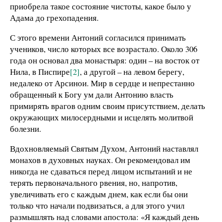
приобрела такое состояние чистоты, какое было у
Адама до грехопадения.
С этого времени Антоний согласился принимать
учеников, число которых все возрастало. Около 306
года он основал два монастыря: один – на восток от
Нила, в Писпире
[2]
, а другой – на левом берегу,
недалеко от Арсинои. Мир в сердце и непрестанно
обращенный к Богу ум дали Антонию власть
примирять врагов одним своим присутствием, делать
окружающих милосердными и исцелять молитвой
болезни.
Вдохновляемый Святым Духом, Антоний наставлял
монахов в духовных науках. Он рекомендовал им
никогда не сдаваться перед лицом испытаний и не
терять первоначального рвения, но, напротив,
увеличивать его с каждым днем, как если бы они
только что начали подвизаться, а для этого учил
размышлять над словами апостола: «Я каждый день