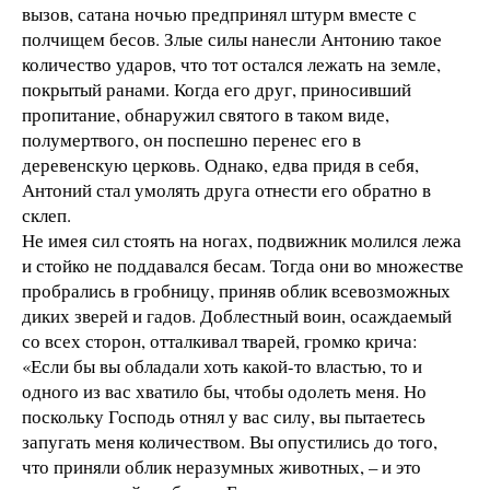
вызов, сатана ночью предпринял штурм вместе с
полчищем бесов. Злые силы нанесли Антонию такое
количество ударов, что тот остался лежать на земле,
покрытый ранами. Когда его друг, приносивший
пропитание, обнаружил святого в таком виде,
полумертвого, он поспешно перенес его в
деревенскую церковь. Однако, едва придя в себя,
Антоний стал умолять друга отнести его обратно в
склеп.
Не имея сил стоять на ногах, подвижник молился лежа
и стойко не поддавался бесам. Тогда они во множестве
пробрались в гробницу, приняв облик всевозможных
диких зверей и гадов. Доблестный воин, осаждаемый
со всех сторон, отталкивал тварей, громко крича:
«Если бы вы обладали хоть какой-то властью, то и
одного из вас хватило бы, чтобы одолеть меня. Но
поскольку Господь отнял у вас силу, вы пытаетесь
запугать меня количеством. Вы опустились до того,
что приняли облик неразумных животных, – и это