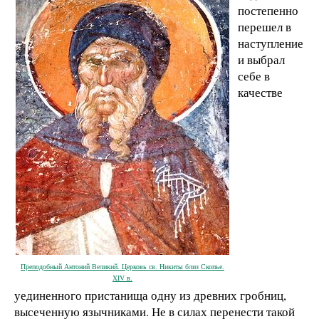
постепенно
перешел в
наступление
и выбрал
себе в
качестве
Преподобный Антоний Великий. Церковь св. Никиты близ Скопье.
XIV в.
уединенного пристанища одну из древних гробниц,
высеченную язычниками. Не в силах перенести такой