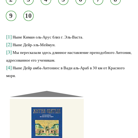
9
10
[1]
Ныне Киман-эль-Арус близ г. Эль-Васта.
[2]
Ныне Дейр-эль-Меймун.
[3]
Мы пересказали здесь длинное наставление преподобного Антония,
адресованное его ученикам.
[4]
Ныне Дейр амба-Антониос в Вади аль-Араб в 30 км от Красного
моря.