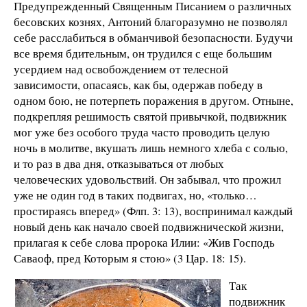
Предупрежденный Священным Писанием о различных
бесовских кознях, Антоний благоразумно не позволял
себе расслабиться в обманчивой безопасности. Будучи
все время бдительным, он трудился с еще большим
усердием над освобождением от телесной
зависимости, опасаясь, как бы, одержав победу в
одном бою, не потерпеть поражения в другом. Отныне,
подкрепляя решимость святой привычкой, подвижник
мог уже без особого труда часто проводить целую
ночь в молитве, вкушать лишь немного хлеба с солью,
и то раз в два дня, отказываться от любых
человеческих удовольствий. Он забывал, что прожил
уже не один год в таких подвигах, но, «только…
простираясь вперед» (Флп. 3: 13), воспринимал каждый
новый день как начало своей подвижнической жизни,
прилагая к себе слова пророка Илии: «Жив Господь
Саваоф, пред Которым я стою» (3 Цар. 18: 15).
Так
подвижник