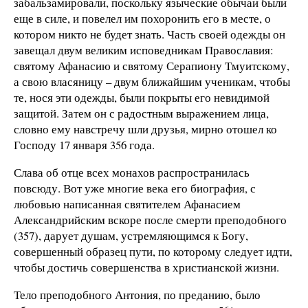
забальзамировали, поскольку языческие обычаи были
еще в силе, и повелел им похоронить его в месте, о
котором никто не будет знать. Часть своей одежды он
завещал двум великим исповедникам Православия:
святому Афанасию и святому Серапиону Тмуитскому,
а свою власяницу – двум ближайшим ученикам, чтобы
те, нося эти одежды, были покрыты его невидимой
защитой. Затем он с радостным выражением лица,
словно ему навстречу шли друзья, мирно отошел ко
Господу 17 января 356 года.
Слава об отце всех монахов распространилась
повсюду. Вот уже многие века его биография, с
любовью написанная святителем Афанасием
Александрийским вскоре после смерти преподобного
(357), дарует душам, устремляющимся к Богу,
совершенный образец пути, по которому следует идти,
чтобы достичь совершенства в христианской жизни.
Тело преподобного Антония, по преданию, было