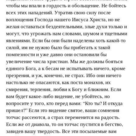
чтобы мы впали в гордость и обольщение. Не бойтесь
всех этих нападений. Утратив свою силу после
воплощения Господа нашего Иисуса Христа, но не
желая оставаться бездеятельными, злые духи только и
могут, что угрожать нам словами, шумом и тщетными
явлениями. Если бы они были наделены хоть какой-то
силой, им не нужно было бы прибегать к такой
помпезности и уже давно они остановили бы
увеличение числа христиан. Мы же должны бояться
единого Бога, а к бесам не испытывать ничего, кроме
презрения, и уж, конечно, не страх. Ибо они ничего
настолько не опасаются, как поста монахов, их
смирения, терпения, любви к Богу и ближним. Если
вам будет какое-либо видение, не убойтесь, но
вопросите у того, кто перед вами: “Кто ты? И откуда
пришел?” Если это видение святое, ваши сомнения
тотчас рассеются, а страх переменится на радость.
Если же от диавола, то он тотчас пустится в бегство,
завидев вашу твердость. Все эти посылаемые вам