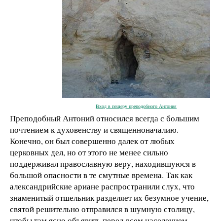
Вход в пещеру преподобного Антония
Преподобный Антоний относился всегда с большим
почтением к духовенству и священноначалию.
Конечно, он был совершенно далек от любых
церковных дел, но от этого не менее сильно
поддерживал православную веру, находившуюся в
большой опасности в те смутные времена. Так как
александрийские ариане распространили слух, что
знаменитый отшельник разделяет их безумное учение,
святой решительно отправился в шумную столицу,
чтобы там ясно объявить перед всем населением,