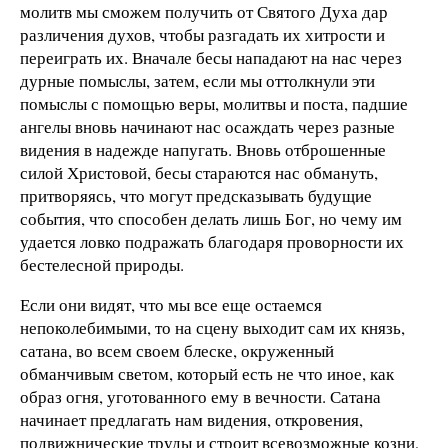
молитв мы сможем получить от Святого Духа дар
различения духов, чтобы разгадать их хитрости и
переиграть их. Вначале бесы нападают на нас через
дурные помыслы, затем, если мы оттолкнули эти
помыслы с помощью веры, молитвы и поста, падшие
ангелы вновь начинают нас осаждать через разные
видения в надежде напугать. Вновь отброшенные
силой Христовой, бесы стараются нас обмануть,
притворяясь, что могут предсказывать будущие
события, что способен делать лишь Бог, но чему им
удается ловко подражать благодаря проворности их
бестелесной природы.
Если они видят, что мы все еще остаемся
непоколебимыми, то на сцену выходит сам их князь,
сатана, во всем своем блеске, окруженный
обманчивым светом, который есть не что иное, как
образ огня, уготованного ему в вечности. Сатана
начинает предлагать нам видения, откровения,
подвижнические труды и строит всевозможные козни,