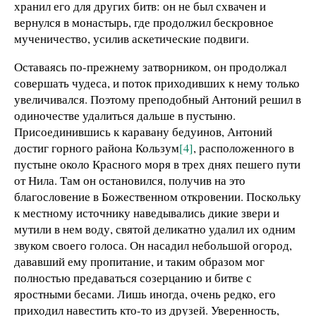
хранил его для других битв: он не был схвачен и
вернулся в монастырь, где продолжил бескровное
мученичество, усилив аскетические подвиги.
Оставаясь по-прежнему затворником, он продолжал
совершать чудеса, и поток приходивших к нему только
увеличивался. Поэтому преподобный Антоний решил в
одиночестве удалиться дальше в пустыню.
Присоединившись к каравану бедуинов, Антоний
достиг горного района Кользум
[4]
, расположенного в
пустыне около Красного моря в трех днях пешего пути
от Нила. Там он остановился, получив на это
благословение в Божественном откровении. Поскольку
к местному источнику наведывались дикие звери и
мутили в нем воду, святой деликатно удалил их одним
звуком своего голоса. Он насадил небольшой огород,
дававший ему пропитание, и таким образом мог
полностью предаваться созерцанию и битве с
яростными бесами. Лишь иногда, очень редко, его
приходил навестить кто-то из друзей. Уверенность,