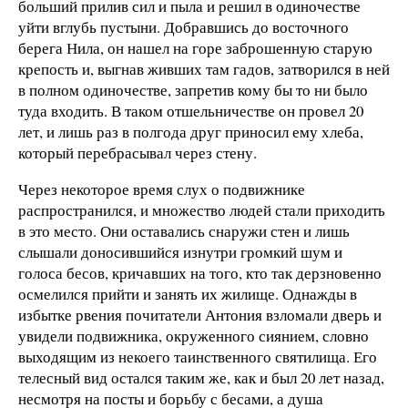
больший прилив сил и пыла и решил в одиночестве
уйти вглубь пустыни. Добравшись до восточного
берега Нила, он нашел на горе заброшенную старую
крепость и, выгнав живших там гадов, затворился в ней
в полном одиночестве, запретив кому бы то ни было
туда входить. В таком отшельничестве он провел 20
лет, и лишь раз в полгода друг приносил ему хлеба,
который перебрасывал через стену.
Через некоторое время слух о подвижнике
распространился, и множество людей стали приходить
в это место. Они оставались снаружи стен и лишь
слышали доносившийся изнутри громкий шум и
голоса бесов, кричавших на того, кто так дерзновенно
осмелился прийти и занять их жилище. Однажды в
избытке рвения почитатели Антония взломали дверь и
увидели подвижника, окруженного сиянием, словно
выходящим из некоего таинственного святилища. Его
телесный вид остался таким же, как и был 20 лет назад,
несмотря на посты и борьбу с бесами, а душа