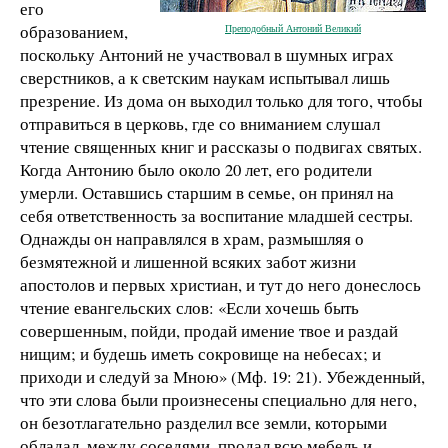
его
образованием,
Преподобный Антоний Великий
поскольку Антоний не участвовал в шумных играх
сверстников, а к светским наукам испытывал лишь
презрение. Из дома он выходил только для того, чтобы
отправиться в церковь, где со вниманием слушал
чтение священных книг и рассказы о подвигах святых.
Когда Антонию было около 20 лет, его родители
умерли. Оставшись старшим в семье, он принял на
себя ответственность за воспитание младшей сестры.
Однажды он направлялся в храм, размышляя о
безмятежной и лишенной всяких забот жизни
апостолов и первых христиан, и тут до него донеслось
чтение евангельских слов: «Если хочешь быть
совершенным, пойди, продай имение твое и раздай
нищим; и будешь иметь сокровище на небесах; и
приходи и следуй за Мною» (Мф. 19: 21). Убежденный,
что эти слова были произнесены специально для него,
он безотлагательно разделил все земли, которыми
обладал, между соседями, продал всю мебель и