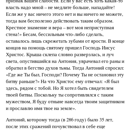
признак вашей слабости. Если у вас есть хоть какая-то
власть надо мной – не медлите больше, нападайте!
Если же у вас ничего этого нет и вы ничего не можете,
тогда вам бесполезно действовать таким образом.
Крестное знамение и вера – вот моя неприступная
стена!» Бесам, бессильным что-либо сделать,
оставалось лишь скрежетать зубами от ярости. В конце
концов на помощь святому пришел Господь Иисус
Христос. Крыша склепа словно разверзлась, и луч
света, опустившийся на Антония, уврачевал его раны и
обратил в бегство духов тьмы. Тогда Антоний спросил:
«Где же Ты был, Господи? Почему Ты не остановил эту
битву раньше?» На что Христос ему отвечал: «Я был
здесь, рядом с тобой. Но Я хотел быть свидетелем
твоей битвы. Поскольку ты сопротивлялся с таким
мужеством, Я буду отныне навсегда твоим защитником
и прославлю имя твое на земле».
Антоний, которому тогда (в 286 году) было 35 лет,
после этих сражений почувствовал в себе еще