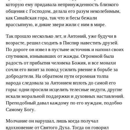
которую ему придавала непринужденность близкого
общения с Господом, делала его разум неколебимым,
как Синайская гора, так что и бесы бежали
врассыпную, и дикие звери жили с ним в мире.
Так прошло несколько лет, и Антоний, уже будучи в
возрасте, решил сходить в Писпир навестить друзей.
По дороге он извел в пустыне источник и напоил своих
спутников, изнывавших от жажды. Огромной была
радость от прибытия человека Божия, и все монахи
сочли его визит за повод усилить рвение в борьбе за
добродетели. На обратном пути огромная толпа
народа следовала за Антонием вплоть до самой его
горы: одни просили исцелить телесные недуги, другие
искали моральной поддержки и духовных наставлений.
Преподобный давал каждому по его нуждам, подобно
Самому Богу.
Молчание он нарушал, лишь когда получал
вдохновение от Святого Духа. Тогда он говорил