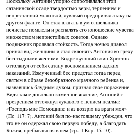
Поскольку Антоний упорно сопротивлялся этой
сатанинской осаде твердостью веры, терпением и
непрестанной молитвой, лукавый предпринял атаку на
другом фланге. Он стал влагать в ум отшельника
нечистые помыслы и распалять его юношеские чувства
множеством непристойных советов. Однако
подвижник проявлял стойкость. Тогда ночью диавол
принял вид женщины и стал склонять Антония ко греху
бесстыдными жестами. Бодрствующий воин Христов
оттолкнул от себя сатану воспоминанием адских
наказаний. Измученный бес предстал тогда перед
святым в образе безобразного мрачного ребенка и,
назвавшись блудным духом, признал свое поражение.
Видя такое довольно комичное явление, Антоний с
презрением оттолкнул лукавого с пением псалма:
«Господь мне Помощник: и аз воззрю на враги моя»
(Пс. 117: 7). Антоний был по-настоящему убежден, что
это не он одержал свою первую победу, а благодать
Божия, пребывавшая в нем (ср.: 1 Кор. 15: 10).