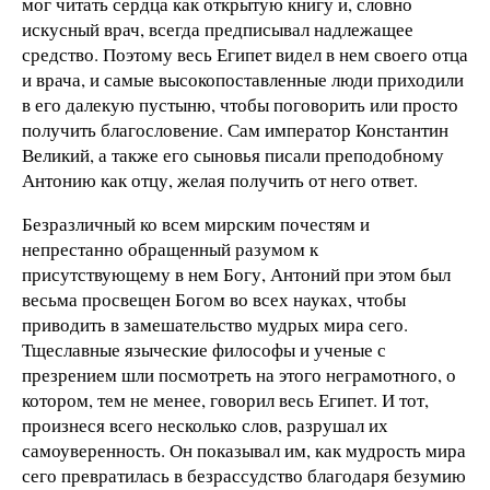
мог читать сердца как открытую книгу и, словно
искусный врач, всегда предписывал надлежащее
средство. Поэтому весь Египет видел в нем своего отца
и врача, и самые высокопоставленные люди приходили
в его далекую пустыню, чтобы поговорить или просто
получить благословение. Сам император Константин
Великий, а также его сыновья писали преподобному
Антонию как отцу, желая получить от него ответ.
Безразличный ко всем мирским почестям и
непрестанно обращенный разумом к
присутствующему в нем Богу, Антоний при этом был
весьма просвещен Богом во всех науках, чтобы
приводить в замешательство мудрых мира сего.
Тщеславные языческие философы и ученые с
презрением шли посмотреть на этого неграмотного, о
котором, тем не менее, говорил весь Египет. И тот,
произнеся всего несколько слов, разрушал их
самоуверенность. Он показывал им, как мудрость мира
сего превратилась в безрассудство благодаря безумию