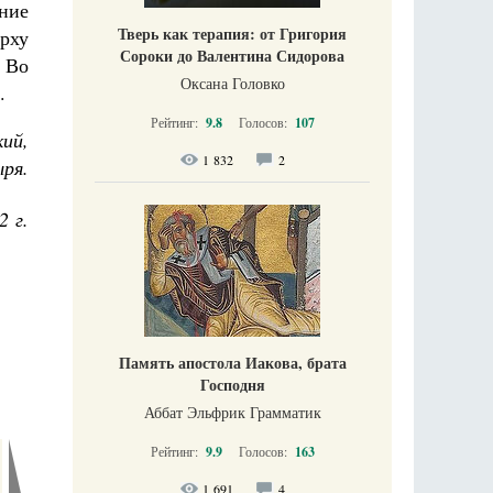
ание
Тверь как терапия: от Григория
рху
Сороки до Валентина Сидорова
 Во
Оксана Головко
.
Рейтинг:
9.8
Голосов:
107
ий,
1 832
2
ря.
2 г.
Память апостола Иакова, брата
Господня
Аббат Эльфрик Грамматик
Рейтинг:
9.9
Голосов:
163
1 691
4