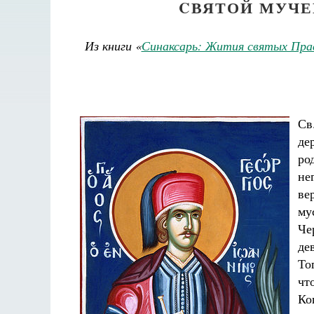
CВЯТОЙ МУЧЕ
Из книги «
Синаксарь: Жития святых Пра
Св
де
ро
не
ве
му
Че
де
То
чт
Ко