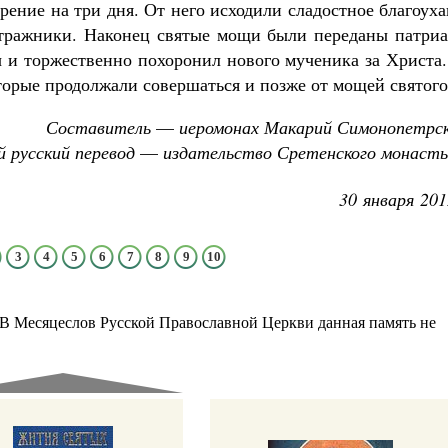
зрение на три
дня. От него исходили сладостное благоух
стражники. Наконец святые мощи были переданы патриа
 и торжественно похоронил нового мученика за
Христа.
оторые
продолжали совершаться и позже от мощей святого
Составитель
—
иеромонах Макарий Симонопетрск
 русский перевод
—
издательство Сретенского монасты
30 января 201
3
4
5
6
7
8
9
10
 В Месяцеслов Русской
Православной Церкви данная память не