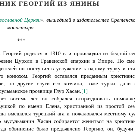
НИК ГЕОРГИЙ ИЗ ЯНИНЫ
вославной Церкви
», вышедшей в издательстве Сретенск
монастыря.
***
. Георгий родился в 1810 г. и происходил из бедной с
ревни Цурхли в Гравенской епархии в Эпире. По сме
дителей он поступил в услужение к одному турку и ста
го конюхом. Георгий оставался преданным христианс
ре, но другие слуги его хозяина, тоже турки, дали 
сульманское прозвище Гяур Хасан.
[1]
рез восемь лет он собрался отпраздновать помолвк
вушкой по имени Елена, христианкой из простой сем
гда вмешался турецкий ага и пожаловался местному суд
о мусульманин Хасан собирается жениться на христиан
гда обвинение было предъявлено Георгию, он, будучи 