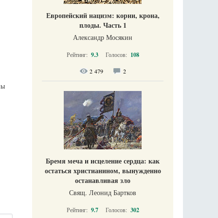
Европейский нацизм: корни, крона,
плоды. Часть 1
Александр Мосякин
Рейтинг:
9.3
Голосов:
108
2 479
2
ны
Бремя меча и исцеление сердца: как
остаться христианином, вынужденно
останавливая зло
Свящ. Леонид Бартков
Рейтинг:
9.7
Голосов:
302