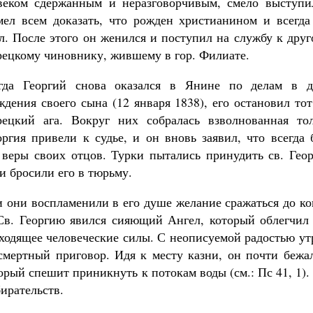
веком сдержанным и неразговорчивым, смело выступи
мел всем доказать, что рожден христианином и всегда
л. После этого он женился и поступил на службу к дру
рецкому чиновнику, жившему в гор. Филиате.
гда Георгий снова оказался в Янине по делам в д
Великомученик Георгий Победоносец. Н
ждения своего сына (12 января 1838), его остановил то
святого
Роман Котов
рецкий ага. Вокруг них собралась взволнованная тол
Как найти своё место в жизни
оргия привели к судье, и он вновь заявил, что всегда
Кирилл Мурышев
 веры своих отцов. Турки пытались принудить св. Геор
и бросили его в тюрьму.
и они воспламенили в его душе желание сражаться до к
Св. Георгию явился сияющий Ангел, который облегчил 
ходящее человеческие силы. С неописуемой радостью ут
 смертный приговор. Идя к месту казни, он почти бежа
орый спешит приникнуть к потокам воды
(см.: Пс 41, 1).
бирательств.