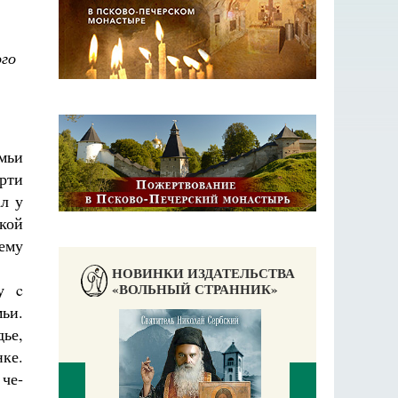
ого
емьи
рти
л у
кой
ему
НОВИНКИ ИЗДАТЕЛЬСТВА
«ВОЛЬНЫЙ СТРАННИК»
у c
ьи.
ье,
ке.
че­