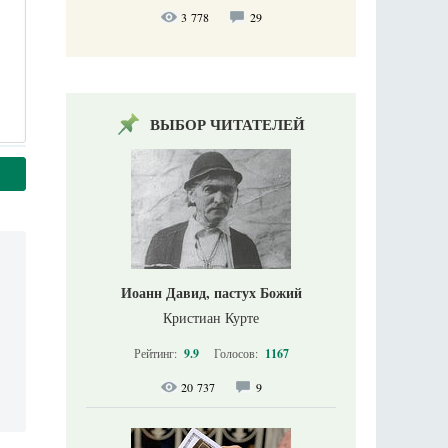
3 778
29
ВЫБОР ЧИТАТЕЛЕЙ
Иоанн Давид, пастух Божий
Кристиан Курте
Рейтинг:
9.9
Голосов:
1167
20 737
9