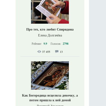
Про тех, кто любит Спиридона
Елена Долгачёва
Рейтинг:
9.9
Голосов:
2798
37 455
13
Как Богородица исцелила девочку, а
потом пришла к ней домой
Дмитрий Злодорев