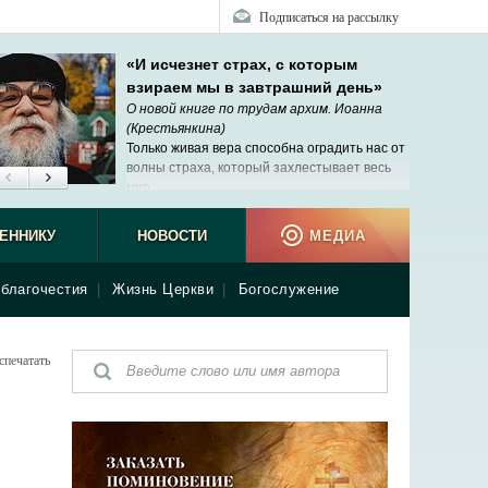
Подписаться на рассылку
«И исчезнет страх, с которым
взираем мы в завтрашний день»
О новой книге по трудам архим. Иоанна
(Крестьянкина)
Только живая вера способна оградить нас от
волны страха, который захлестывает весь
мир.
ЕННИКУ
НОВОСТИ
МЕДИА
благочестия
|
Жизнь Церкви
|
Богослужение
спечатать