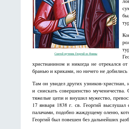
ло
су
бы
ту
Ко
ро
Разлуки не будет
ту
Фредерика де Грааф
Святой мученик Георгий из Янины
Ге
христианином и никогда не отрекался от
бранью и криками, но ничего не добились 
Там он увидел других узников-христиан, 
и снискать совершенство мученичества. 
тяжелые цепи и внушил мужество,
превос
17 января 1838 г. св. Георгий выслушал
палачами, подобно жаждущему оленю, кот
Георгий был повешен без дальнейших
раз