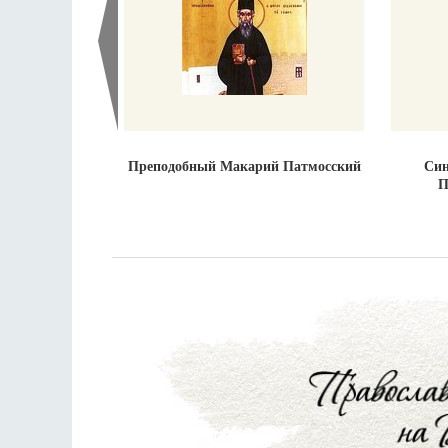
Преподобный Макарий Патмосский
Син
П