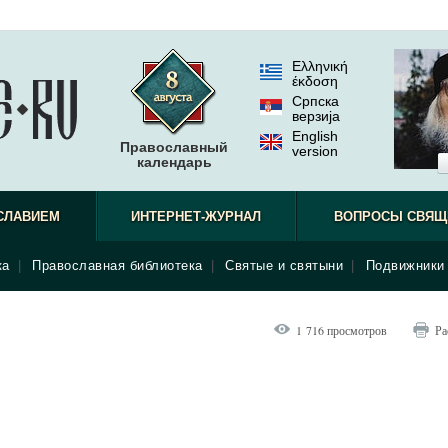
Ελληνική
έκδοση
Српска
верзиjа
English
Православный
version
календарь
СЛАВИЕМ
ИНТЕРНЕТ-ЖУРНАЛ
ВОПРОСЫ СВЯЩ
ка
|
Православная библиотека
|
Святые и святыни
|
Подвижники 
1 716 просмотров
Ра