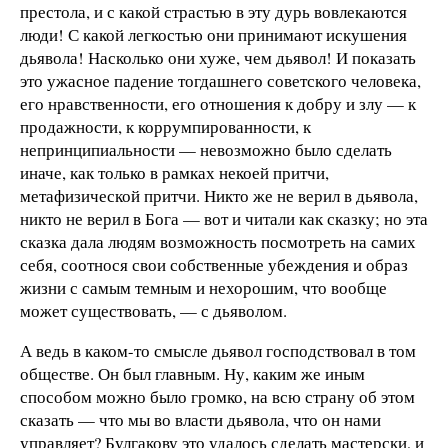
престола, и с какой страстью в эту дурь вовлекаются
люди! С какой легкостью они принимают искушения
дьявола! Насколько они хуже, чем дьявол! И показать
это ужасное падение тогдашнего советского человека,
его нравственности, его отношения к добру и злу — к
продажности, к коррумпированности, к
непринципиальности — невозможно было сделать
иначе, как только в рамках некоей притчи,
метафизической притчи. Никто же не верил в дьявола,
никто не верил в Бога — вот и читали как сказку; но эта
сказка дала людям возможность посмотреть на самих
себя, соотнося свои собственные убеждения и образ
жизни с самым темным и нехорошим, что вообще
может существовать, — с дьяволом.
А ведь в каком-то смысле дьявол господствовал в том
обществе. Он был главным. Ну, каким же иным
способом можно было громко, на всю страну об этом
сказать — что мы во власти дьявола, что он нами
управляет? Булгакову это удалось сделать мастерски, и