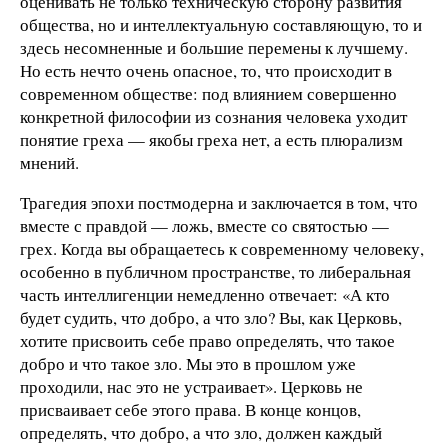
оценивать не только техническую сторону развития
общества, но и интеллектуальную составляющую, то и
здесь несомненные и большие перемены к лучшему.
Но есть нечто очень опасное, то, что происходит в
современном обществе: под влиянием совершенно
конкретной философии из сознания человека уходит
понятие греха — якобы греха нет, а есть плюрализм
мнений.
Трагедия эпохи постмодерна и заключается в том, что
вместе с правдой — ложь, вместе со святостью —
грех. Когда вы обращаетесь к современному человеку,
особенно в публичном пространстве, то либеральная
часть интеллигенции немедленно отвечает: «А кто
будет судить, чт
о
добро, а что зло? Вы, как Церковь,
хотите присвоить себе право определять, что такое
добро и что такое зло. Мы это в прошлом уже
проходили, нас это не устраивает». Церковь не
присваивает себе этого права. В конце концов,
определять, чт
о
добро, а чт
о
зло, должен каждый