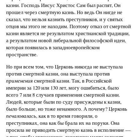
казни. Господь Иисус Христос Сам был распят, Он
прошел через смертную казнь. Но ведь Он нигде не
сказал, что нельзя казнить преступников, и у святых
отцов мы этого не находим. Поэтому отказ от смертной
казни является не результатом христианской традиции,
а результатом новой либеральной философской идеи,
которая появилась в западноевропейском
пространстве.
Но при всем том, что Церковь никогда не выступала
против смертной казни, она выступала против
применения
смертной казни. Так, в Российской
империи за 120 или 130 лет, могу ошибиться, было
всего 7 или 8 случаев применения смертной казни.
Людей, которые были по суду присуждены к казни,
было больше, но тоже ненамного. А почему? Церковь
печаловалась
, как в то время говорили, о
преступниках, она как бы брала их на поруки. Она
просила не приводить смертную казнь в исполнение —
с тем, чтобы священники, духовники могли склонить