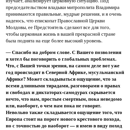
изучает, анализирует церковную ситуацию. Под
председательством владыки митрополита Владимира
принимаются правильные, мудрые решения, и я очень
надеюсь, что епископат Православной Церкви
Молдовы, ее Предстоятель сделают все для того,
чтобы церковная жизнь в вашей прекрасной стране
была поднята на еще более высокий уровень.
― Спасибо на добром слове. С Вашего позволения
я хотел бы поговорить о глобальных проблемах.
Что, с Вашей точки зрения, на самом деле вот уже
год происходит в Северной Африке, мусульманской
Африке? Может складываться ощущение, что за
всеми длинными тирадами, разговорами о правах
и свободах и диктаторах-самодурах скрывается
нечто, что нам, простым смертным, пока неведомо
или, наоборот, о чем нам пока не говорят.
Невольно также складывается ощущение того, что
Европа стоит на пороге нового крестового похода,
но с точностью до наоборот — я имею в виду поход