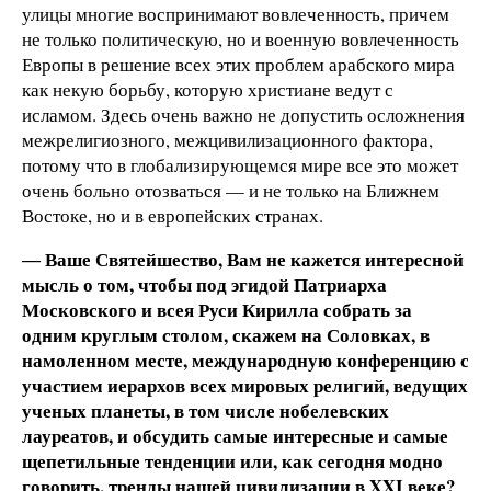
улицы многие воспринимают вовлеченность, причем
не только политическую, но и военную вовлеченность
Европы в решение всех этих проблем арабского мира
как некую борьбу, которую христиане ведут с
исламом. Здесь очень важно не допустить осложнения
межрелигиозного, межцивилизационного фактора,
потому что в глобализирующемся мире все это может
очень больно отозваться — и не только на Ближнем
Востоке, но и в европейских странах.
― Ваше Святейшество, Вам не кажется интересной
мысль о том, чтобы под эгидой Патриарха
Московского и всея Руси Кирилла собрать за
одним круглым столом, скажем на Соловках, в
намоленном месте, международную конференцию с
участием иерархов всех мировых религий, ведущих
ученых планеты, в том числе нобелевских
лауреатов, и обсудить самые интересные и самые
щепетильные тенденции или, как сегодня модно
говорить, тренды нашей цивилизации в
XXI
веке?