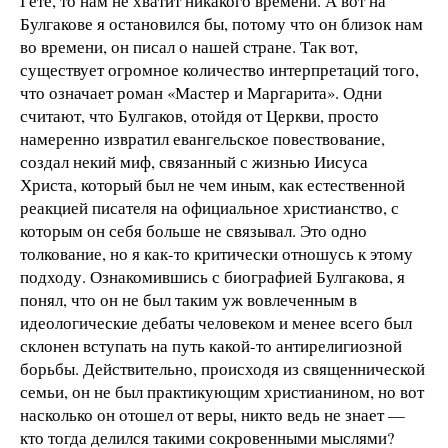
Гете, то нам не хватит никакого времени. А вот на
Булгакове я остановился бы, потому что он близок нам
во времени, он писал о нашей стране. Так вот,
существует огромное количество интерпретаций того,
что означает роман «Мастер и Маргарита». Одни
считают, что Булгаков, отойдя от Церкви, просто
намеренно извратил евангельское повествование,
создал некий миф, связанный с жизнью Иисуса
Христа, который был не чем иным, как естественной
реакцией писателя на официальное христианство, с
которым он себя больше не связывал. Это одно
толкование, но я как-то критически отношусь к этому
подходу. Ознакомившись с биографией Булгакова, я
понял, что он не был таким уж вовлеченным в
идеологические дебаты человеком и менее всего был
склонен вступать на путь какой-то антирелигиозной
борьбы. Действительно, происходя из священнической
семьи, он не был практикующим христианином, но вот
насколько он отошел от веры, никто ведь не знает —
кто тогда делился такими сокровенными мыслями?