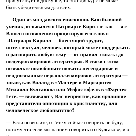
присутствует в дискурсе, то этот дискурс не может
быть убедительным для всех.
― Один из молдавских епископов, Ваш бывший
ученик, отзывался о Патриархе Кирилле так — я с
Вашего позволения процитирую его слова:
«Патриарх Кирилл ― блестящий эрудит,
интеллектуал, человек, который может поддержать
и расширить любую тему ― от правил этикета до
шедевров мировой литературы». В связи с этим
позвольте полюбопытствовать: легендарные и
неоднозначные персонажи мировой литературы ―
такие, как Воланд в «Мастере и Маргарите»
Михаила Булгакова или Мефистофель в «Фаусте»
Гете, ― вызывают у Вас неприятие, как ярчайшие
представители оппозиции к христианству, или
человеческое любопытство?
― Если позволите, о Гете я сейчас говорить не буду,
потому что если мы начнем говорить и о Булгакове, и о