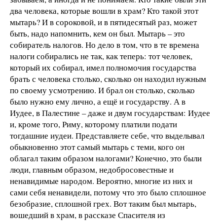
два человека, которые вошли в храм? Кто такой этот
мытарь? И в сороковой, и в пятидесятый раз, может
быть, надо напомнить, кем он был. Мытарь
–
это
собиратель налогов. Но дело в том, что в те времена
налоги собирались не так, как теперь: тот человек,
который их собирал, имел полномочия государства
брать с человека столько, сколько он находил нужным
по своему усмотрению. И брал он столько, сколько
было нужно ему лично, а ещё и государству. А в
Иудее, в Палестине
–
даже и двум государствам: Иудее
и, кроме того, Риму, которому платили подати
тогдашние иудеи. Представляете себе, что выделывал
обыкновенно этот самый мытарь с теми, кого он
облагал таким образом налогами? Конечно, это были
люди, главным образом, недобросовестные и
ненавидимые народом. Вероятно, многие из них и
сами себя ненавидели, потому что это было сплошное
безобразие, сплошной грех. Вот таким был мытарь,
вошедший в храм, в рассказе Спасителя из