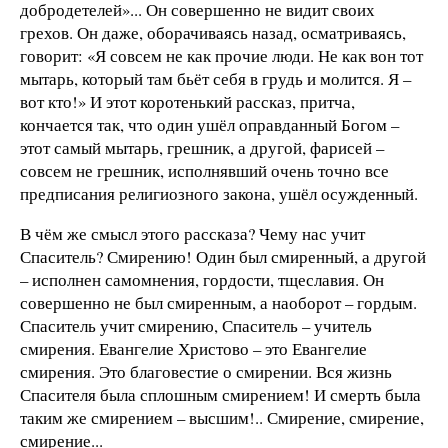
добродетелей»... Он совершенно не видит своих
грехов. Он даже, оборачиваясь назад, осматриваясь,
говорит: «Я совсем не как прочие люди. Не как вон тот
мытарь, который там бьёт себя в грудь и молится. Я
–
вот кто!» И этот коротенький рассказ, притча,
кончается так, что один ушёл оправданный Богом
–
этот самый мытарь, грешник, а другой, фарисей
–
совсем не грешник, исполнявший очень точно все
предписания религиозного закона, ушёл осужденный.
В чём же смысл этого рассказа? Чему нас учит
Спаситель? Смирению! Один был смиренный, а другой
–
исполнен самомнения, гордости, тщеславия. Он
совершенно не был смиренным, а наоборот
–
гордым.
Спаситель учит смирению, Спаситель
–
учитель
смирения. Евангелие Христово
–
это Евангелие
смирения. Это благовестие о смирении. Вся жизнь
Спасителя была сплошным смирением! И смерть была
таким же смирением
–
высшим!.. Смирение, смирение,
смирение...