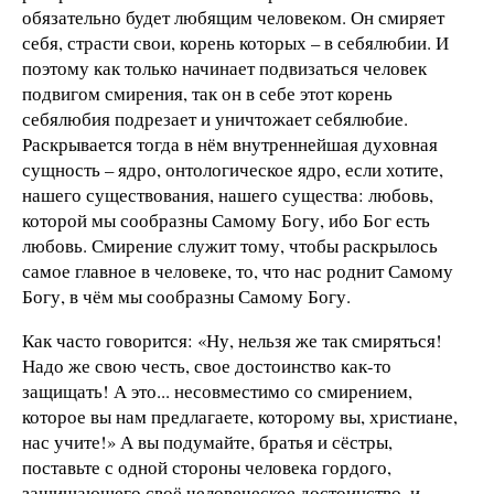
обязательно будет любящим человеком. Он смиряет
себя, страсти свои, корень которых
–
в себялюбии. И
поэтому как только начинает подвизаться человек
подвигом смирения, так он в себе этот корень
себялюбия подрезает и уничтожает себялюбие.
Раскрывается тогда в нём внутреннейшая духовная
сущность
–
ядро, онтологическое ядро, если хотите,
нашего существования, нашего существа: любовь,
которой мы сообразны Самому Богу, ибо Бог есть
любовь. Смирение служит тому, чтобы раскрылось
самое главное в человеке, то, что нас роднит Самому
Богу, в чём мы сообразны Самому Богу.
Как часто говорится: «Ну, нельзя же так смиряться!
Надо же свою честь, свое достоинство как-то
защищать! А это... несовместимо со смирением,
которое вы нам предлагаете, которому вы, христиане,
нас учите!» А вы подумайте, братья и сёстры,
поставьте с одной стороны человека гордого,
защищающего своё человеческое достоинство, и