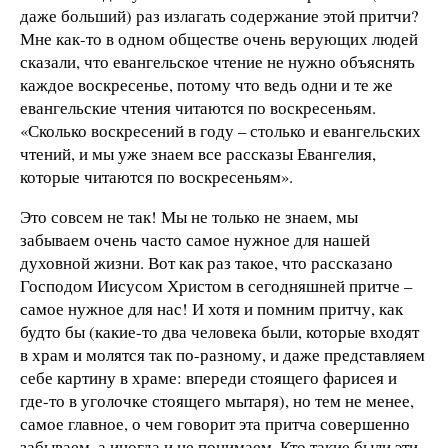
даже больший) раз излагать содержание этой притчи?
Мне как-то в одном обществе очень верующих людей
сказали, что евангельское чтение не нужно объяснять
каждое воскресенье, потому что ведь одни и те же
евангельские чтения читаются по воскресеньям.
«Сколько воскресений в году
–
столько и евангельских
чтений, и мы уже знаем все рассказы Евангелия,
которые читаются по воскресеньям».
Это совсем не так! Мы не только не знаем, мы
забываем очень часто самое нужное для нашей
духовной жизни. Вот как раз такое, что рассказано
Господом Иисусом Христом в сегодняшней притче
–
самое нужное для нас! И хотя и помним притчу, как
будто бы (какие-то два человека были, которые входят
в храм и молятся так по-разному, и даже представляем
себе картину в храме: впереди стоящего фарисея и
где-то в уголочке стоящего мытаря), но тем не менее,
самое главное, о чем говорит эта притча совершенно
забываем, а иногда и не понимаем. Кто такие были эти