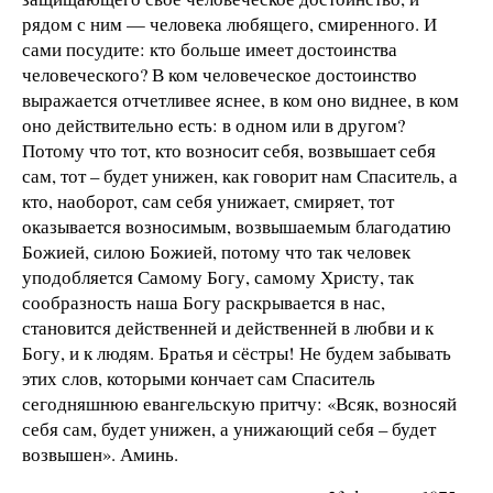
рядом с ним — человека любящего, смиренного. И
сами посудите: кто больше имеет достоинства
человеческого? В ком человеческое достоинство
выражается отчетливее яснее, в ком оно виднее, в ком
оно действительно есть: в одном или в другом?
Потому что тот, кто возносит себя, возвышает себя
сам, тот
–
будет унижен, как говорит нам Спаситель, а
кто, наоборот, сам себя унижает, смиряет, тот
оказывается возносимым, возвышаемым благодатию
Божией, силою Божией, потому что так человек
уподобляется Самому Богу, самому Христу, так
сообразность наша Богу раскрывается в нас,
становится действенней и действенней в любви и к
Богу, и к людям. Братья и сёстры! Не будем забывать
этих слов, которыми кончает сам Спаситель
сегодняшнюю евангельскую притчу: «Всяк, возносяй
себя сам, будет унижен, а унижающий себя
–
будет
возвышен». Аминь.