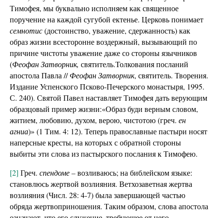
Тимофея, мы буквально исполняем как священное
поручение на каждой сугубой ектенье. Церковь понимает
семнотис
(достоинство, уважение, сдержанность) как
образ жизни всесторонне воздержный, вызывающий по
причине чистоты уважение даже со стороны язычников
(
Феофан Затворник,
святитель.Толкования посланий
апостола Павла //
Феофан Затворник
, святитель. Творения.
Издание Успенского Псково-Печерского монастыря, 1995.
С. 240). Святой Павел наставляет Тимофея дать верующим
образцовый пример жизни:
«Образ буди верным словом,
житием, любовию, духом, верою, чистотою (греч.
ен
агниа
)» (1 Тим. 4: 12). Теперь православные пастыри носят
наперсные кресты, на которых с обратной стороны
выбиты эти слова из пастырского послания к Тимофею.
[2]
Греч.
спендоме –
возливаюсь; на библейском языке:
становлюсь жертвой возлияния. Ветхозаветная жертва
возлияния (Числ. 28: 4-7) была завершающей частью
обряда жертвоприношения. Таким образом, слова апостола
означают, что его служение, требующее от него