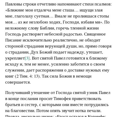
Павловы строки отчетливо напоминают стихи псалмов:
«Ближние мои отдалеча мене сташа… ищущи злая
мне, глаголаху суетная… Вмале не пролияшася стопы
моя… аз же незлобою ходих, Господи, избави мя». По
неложному слову Библии, горечь тленной жизни
Господь растворяет небесной радостью. Священное
Писание исключительно реалистично, не обходит
стороной страдания верующей души, но, прямо говоря
о страдании, Дух Божий подает надежду, утешает,
укрепляет
[3]
. Вот святой Павел готовится к близкому
исходу и, тем не менее, усиленно заботится о своем
служении, дает распоряжения о доставке нужных ему
книг (2 Тим. 4: 13). Так сила Божия в немощи
совершается.
Получивший утешение от Господа святой узник Павел
в конце послания просит Тимофея приветствовать
братьев и сестер, с которыми они вместе потрудились
на благовестии. Потом опять звучит нотка печали.
Правда, несколько иначе: «Ераст остался в Коринфе;