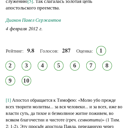
служению
[5]
. Так слагалась золотая цепь
апостольского преемства.
Диакон Павел Сержантов
4 февраля 2012 г.
9.8
287
1
Рейтинг:
Голосов:
Оценка:
2
3
4
5
6
7
8
9
10
[1]
Апостол обращается к Тимофею: «Молю убо прежде
всех творити молитвы... за вся человеки... и за всех, иже во
власти суть, да тихое и безмолвное житие поживем, во
всяком благочестии и чистоте (греч.
семнотити
)» (1 Тим.
2: 1-2). Эту просьбу апостола Павла, переданную через