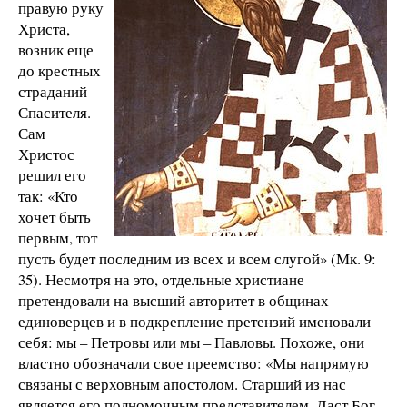
правую руку
Христа,
возник еще
до крестных
страданий
Спасителя.
Сам
Христос
решил его
так: «Кто
хочет быть
первым, тот
пусть будет последним из всех и всем слугой» (Мк. 9:
35). Несмотря на это, отдельные христиане
претендовали на высший авторитет в общинах
единоверцев и в подкрепление претензий именовали
себя: мы – Петровы или мы – Павловы. Похоже, они
властно обозначали свое преемство: «Мы напрямую
связаны с верховным апостолом. Старший из нас
является его полномочным представителем. Даст Бог,