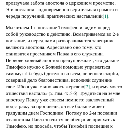
прозвучала забота апостола о церковном преемстве.
Эти послания – одновременно верительная грамота и
череда поручений, практических наставлений
[1]
.
Мы читаем 1-е послание Тимофею и видим перед
собой руководство к действию. Всматриваемся во 2-е
послание, и перед нами разворачивается завещание
великого апостола. Адресовано оно тому, кто
становится преемником Павла в его служении.
Первоверховный апостол предупреждает, что дальше
Тимофею нужно с Божией помощью управляться
самому: «Ты будь бдителен во всем, переноси скорби,
совершай дело благовестника, исполняй служение
твое. Ибо я уже становлюсь жертвою
[2]
, и время моего
отшествия настало» (2 Тим. 4: 5-6). Трудиться на земле
апостолу Павлу уже совсем немного; заключенный
под стражу за проповедь, он все больше живет
грядущим днем Господним. Потому во 2-м послании
от апостола Павла значится не обещание приехать к
Тимофею, но просьба, чтобы Тимофей поспешил к