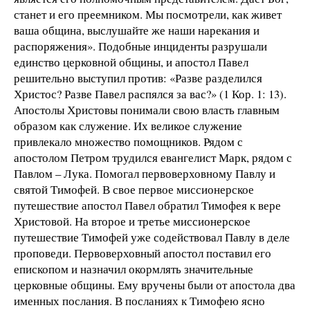
станет и его преемником. Мы посмотрели, как живет
ваша община, выслушайте же наши нарекания и
распоряжения». Подобные инциденты разрушали
единство церковной общины, и апостол Павел
решительно выступил против: «Разве разделился
Христос? Разве Павел распялся за вас?» (1 Кор. 1: 13).
Апостолы Христовы понимали свою власть главным
образом как служение. Их великое служение
привлекало множество помощников. Рядом с
апостолом Петром трудился евангелист Марк, рядом с
Павлом – Лука. Помогал первоверховному Павлу и
святой Тимофей. В свое первое миссионерское
путешествие апостол Павел обратил Тимофея к вере
Христовой. На второе и третье миссионерское
путешествие Тимофей уже содействовал Павлу в деле
проповеди. Первоверховный апостол поставил его
епископом и назначил окормлять значительные
церковные общины. Ему вручены были от апостола два
именных послания. В посланиях к Тимофею ясно