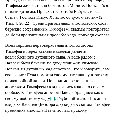
Трофима же я оставил больного в Милите. Постарайся
придти до зимы. Приветствуют тебя Евбул… и все
братья. Господь Иисус Христос со духом твоим» (2
Тим. 4: 20-22). Среди драгоценных апостольских слов,
бережно сохраненных Тимофеем, дважды повторяется
до боли пронзительная просьба: чадо, приходи скорее!
Всем сердцем первоверховный апостол любил
Тимофея и перед казнью надеялся увидеть
возлюбленного духовного сына. А ведь рядом с
Павлом были близкие по духу люди – из Римской
Церкви, из духовных чад апостола. Что и говорить, сам
евангелист Лука помогал своему наставнику в тяготах
подконвойной жизни. Но, видимо, отношения с
апостолом Тимофеем складывались какие-то совсем
особые. К Тимофею апостол Павел обращался как к
своему любимому чаду
[4]
. Глубокий знаток Писания
владыка Кассиан (Безобразов) видел в святом Тимофее
преемника апостола Павла по пастырскому