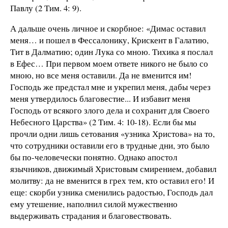
Павлу (2 Тим. 4: 9).
А дальше очень личное и скорбное: «Димас оставил
меня… и пошел в Фессалонику, Крискент в Галатию,
Тит в Далматию; один Лука со мною. Тихика я послал
в Ефес… При первом моем ответе никого не было со
мною, но все меня оставили. Да не вменится им!
Господь же предстал мне и укрепил меня, дабы через
меня утвердилось благовестие... И избавит меня
Господь от всякого злого дела и сохранит для Своего
Небесного Царства» (2 Тим. 4: 10-18). Если бы мы
прочли одни лишь сетования «узника Христова» на то,
что сотрудники оставили его в трудные дни, это было
бы по-человечески понятно. Однако апостол
язычников, движимый Христовым смирением, добавил
молитву: да не вменится в грех тем, кто оставил его! И
еще: скорби узника сменились радостью, Господь дал
ему утешение, наполнил силой мужественно
выдерживать страдания и благовествовать.