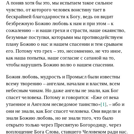
А поняв хотя бы это, мы испытаем такое сильное
чувство, от которого человек воистину тает в
бескрайней благодарности к Богу, ведь он видит
безбрежную Божию любовь к нам и при этом – к
сожалению – и наши грехи и страсти, наше окаянство,
безумные поступки, которыми мы противодействуем
плану Божию о нас и нашем спасении и тем срываем
его. Потому что грех – это, несомненно, не что иное,
как наша попытка, наше согласие с сатаной на то,
чтобы нарушить Божию волю о нашем спасении.
Божия любовь, мудрость и Промысл были известны
всему творению – ангелам, началам и властям, всем
небесным чинам. Но даже ангелы не знали, как Бог
спасет человека. Потому и говорится: «Еже от века
утаенное и Ангелом несведомое таинство»
[1]
, – ибо и
они не знали, как Бог спасет человека. Они видели и
знали Божию любовь, но не знали того, что было
открыто только через Пресвятую Богородицу, через
воплощение Бога Слова, ставшего Человеком ради нас.