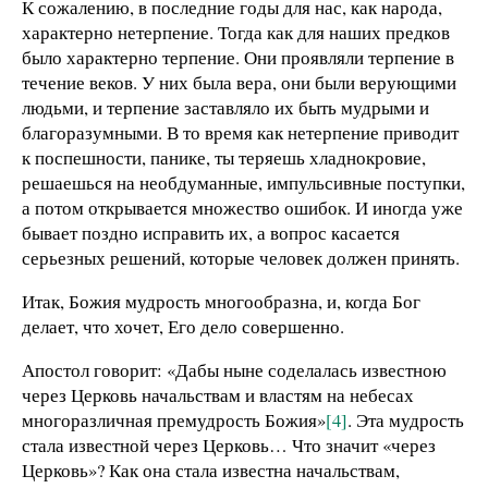
К сожалению, в последние годы для нас, как народа,
характерно нетерпение. Тогда как для наших предков
было характерно терпение. Они проявляли терпение в
течение веков. У них была вера, они были верующими
людьми, и терпение заставляло их быть мудрыми и
благоразумными. В то время как нетерпение приводит
к поспешности, панике, ты теряешь хладнокровие,
решаешься на необдуманные, импульсивные поступки,
а потом открывается множество ошибок. И иногда уже
бывает поздно исправить их, а вопрос касается
серьезных решений, которые человек должен принять.
Итак, Божия мудрость многообразна, и, когда Бог
делает, что хочет, Его дело совершенно.
Апостол говорит: «Дабы ныне соделалась известною
через Церковь начальствам и властям на небесах
многоразличная премудрость Божия»
[4]
. Эта мудрость
стала известной через Церковь… Что значит «через
Церковь»? Как она стала известна начальствам,