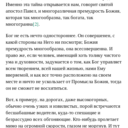
Именно эта тайна открывается нам, говорит святой
апостол Павел, и многоразличная премудрость Божия,
которая так многообразна, так богата, так
многогранна
[2]
.
Бог не есть нечто одностороннее. Он совершенен, с
какой стороны на Него ни посмотри; Божия
премудрость многообразна, она всесовершенна. И
право же, если человек, имеющий хоть толику чистого
ума и духовности, задумается о том, как Бог управляет
всем творением, всей нашей жизнью, нами Ему
вверяемой, и как все точно расположено на своем
месте и ничто не ускользает от Промысла Божия, тогда
он не сможет не восхититься.
Вот, к примеру, на дорогах, даже высокогорных,
обычно очень узких и извилистых, порой встречаются
бесшабашные водители, куда-то спешащие и
безрассудно всех обгоняющие. Кто-нибудь пролетает
мимо на огромной скорости, глазом не моргнув. И тут