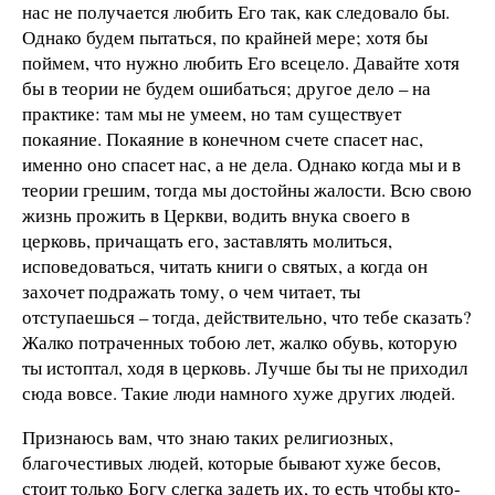
нас не получается любить Его так, как следовало бы.
Однако будем пытаться, по крайней мере; хотя бы
поймем, что нужно любить Его всецело. Давайте хотя
бы в теории не будем ошибаться; другое дело – на
практике: там мы не умеем, но там существует
покаяние. Покаяние в конечном счете спасет нас,
именно оно спасет нас, а не дела. Однако когда мы и в
теории грешим, тогда мы достойны жалости. Всю свою
жизнь прожить в Церкви, водить внука своего в
церковь, причащать его, заставлять молиться,
исповедоваться, читать книги о святых, а когда он
захочет подражать тому, о чем читает, ты
отступаешься – тогда, действительно, что тебе сказать?
Жалко потраченных тобою лет, жалко обувь, которую
ты истоптал, ходя в церковь. Лучше бы ты не приходил
сюда вовсе. Такие люди намного хуже других людей.
Признаюсь вам, что знаю таких религиозных,
благочестивых людей, которые бывают хуже бесов,
стоит только Богу слегка задеть их, то есть чтобы кто-