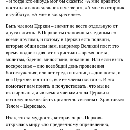
– и тогда кто-нибудь мог бы сказать: «А мне нравится
поститься в понедельник и четверг», «А мне во вторник
и субботу», «А мне в воскресенье».
Быть членом Церкви – значит не вести отдельную от
других жизнь. В Церкви ты становишься единым со
всеми другими, и потому в Церкви есть подвиги,
которые общи всем нам, например Великий пост: это
время подвига для всех христиан – время поста,
молитвы, бдения, милостыни, покаяния. Или если взять
воскресенье – оно всеобщий день проведения
богослужения; или вот среда и пятница – дни поста, и
вся Церковь постится, все ее члены постятся. И это
помогает нам понять и почувствовать, что мы не
изолированы, а являемся членами тела Церкви и
поэтому должны быть органично связаны с Христовым
Телом – Церковью.
Итак, это та мудрость, которая через Церковь
открылась миру «по предвечному определению,