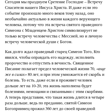
Сегодня мы празднуем Сретение Господне – Встречу
Спасителя нашего Иисуса Христа. И даже если это
событие произошло много веков тому назад, оно
необычайно актуально в жизни каждого верующего
человека, потому что эта встреча святого праведного
Симеона с Младенцем-Христом символизирует не
только встречу человечества с Мессией, но и личную
встречу человеческой души с Богом.
Как долго ждал праведный старец Симеон Того, Кто
явился, чтобы оправдать его надежду, исполнить
пророчество и отпустить в вечность. Священное
Писание полагает предел человеческой жизни 70,
«аще
же в силах»
80 лет, и при этом умножается её скорбь и
болезнь. То есть, даже если и проживет человек
дольше лет на 10-20, эта жизнь наполнена будет
болезнями, немощами и связанными с этим скорбями.
А теперь представим, что такая жизнь длится в четыре
раза дольше, ведь по преданию, святой Симеон
Богоприимец прожил 360 лет до своей праведной