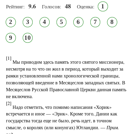
9.6
48
1
Рейтинг:
Голосов:
Оценка:
2
3
4
5
6
7
8
9
10
[1]
Мы приводим здесь память этого святого миссионера,
несмотря на то что он жил в период, который выходит за
рамки установленной нами хронологической границы,
позволяющей введение в Месяцеслов западных святых. В
Месяцеслов Русской Православной Церкви данная память
не включена.
[2]
Надо отметить, что помимо написания «Хорик»
встречается и иное — «Эрик». Кроме того, Дании как
государства тогда еще не было, речь идет, в точном
смысле, о королях (или конунгах) Ютландии. —
Прим.