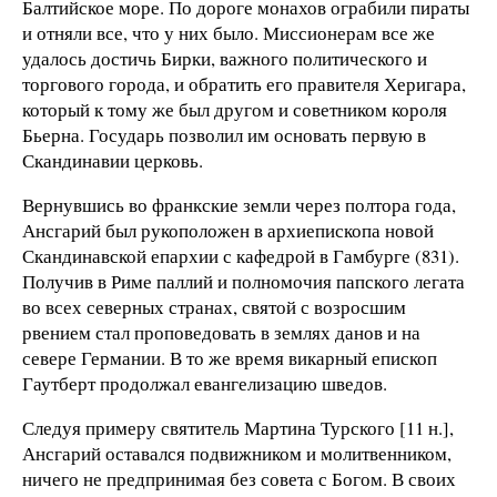
Балтийское море. По дороге монахов ограбили пираты
и отняли все, что у них было. Миссионерам все же
удалось достичь Бирки, важного политического и
торгового города, и обратить его правителя Херигара,
который к тому же был другом и советником короля
Бьерна. Государь позволил им основать первую в
Скандинавии церковь.
Вернувшись во франкские земли через полтора года,
Ансгарий был рукоположен в архиепископа новой
Скандинавской епархии с кафедрой в Гамбурге (831).
Получив в Риме паллий и полномочия папского легата
во всех северных странах, святой с возросшим
рвением стал проповедовать в землях данов и на
севере Германии. В то же время викарный епископ
Гаутберт продолжал евангелизацию шведов.
Следуя примеру святитель Мартина Турского [11 н.],
Ансгарий оставался подвижником и молитвенником,
ничего не предпринимая без совета с Богом. В своих