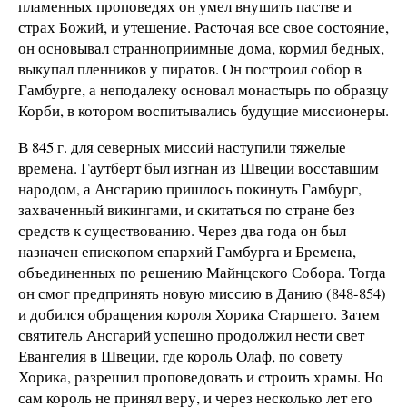
пламенных проповедях он умел внушить пастве и
страх Божий, и утешение. Расточая все свое состояние,
он основывал странноприимные дома, кормил бедных,
выкупал пленников у пиратов. Он построил собор в
Гамбурге, а неподалеку основал монастырь по образцу
Корби, в котором воспитывались будущие миссионеры.
В 845 г. для северных миссий наступили тяжелые
времена. Гаутберт был изгнан из Швеции восставшим
народом, а Ансгарию пришлось покинуть Гамбург,
захваченный викингами, и скитаться по стране без
средств к существованию. Через два года он был
назначен епископом епархий Гамбурга и Бремена,
объединенных по решению Майнцского Собора. Тогда
он смог предпринять новую миссию в Данию (848-854)
и добился обращения короля Хорика Старшего. Затем
святитель Ансгарий успешно продолжил нести свет
Евангелия в Швеции, где король Олаф, по совету
Хорика, разрешил проповедовать и строить храмы. Но
сам король не принял веру, и через несколько лет его