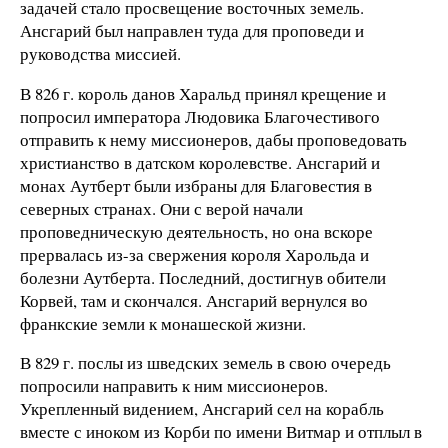
задачей стало просвещение восточных земель.
Ансгарий был направлен туда для проповеди и
руководства миссией.
В 826 г. король данов Харальд принял крещение и
попросил императора Людовика Благочестивого
отправить к нему миссионеров, дабы проповедовать
христианство в датском королевстве. Ансгарий и
монах Аутберт были избраны для Благовестия в
северных странах. Они с верой начали
проповедническую деятельность, но она вскоре
прервалась из-за свержения короля Харольда и
болезни Аутберта. Последний, достигнув обители
Корвей, там и скончался. Ансгарий вернулся во
франкские земли к монашеской жизни.
В 829 г. послы из шведских земель в свою очередь
попросили направить к ним миссионеров.
Укрепленный видением, Ансгарий сел на корабль
вместе с иноком из Корби по имени Витмар и отплыл в