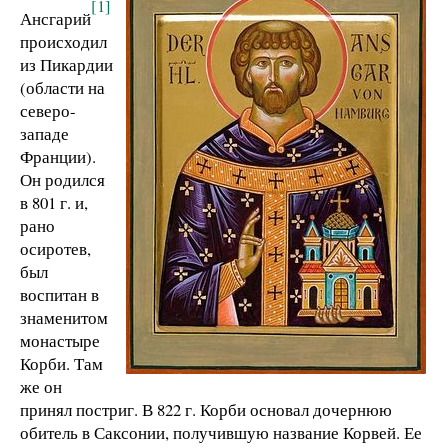
[1]
Ансгарий
происходил
из Пикардии
(области на
северо-
западе
Франции).
Он родился
в 801 г. и,
рано
осиротев,
был
воспитан в
знаменитом
монастыре
Корби. Там
же он
принял постриг. В 822 г. Корби основал дочернюю
обитель в Саксонии, получившую название Корвей. Ее