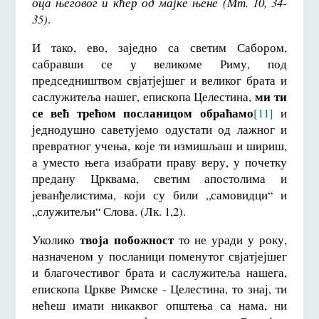
оца његовог и кћер од мајке њене (Мт. 10, 34-
35)
.
И тако, ево, заједно са светим Сабором,
сабравши се у великоме Риму, под
председништвом свјатјејшег и великог брата и
ми ти
саслужитеља нашег, епископа Целестина,
се већ трећом посланицом обраћамо
[11]
и
једнодушно саветујемо одустати од лажног и
превратног учења, које ти измишљаш и шириш,
а уместо њега изабрати праву веру, у почетку
предану Црквама, светим апостолима и
јеванђелистима, који су били „самовидци“ и
„служитељи“ Слова. (Лк. 1,2).
твоја побожност
Уколико
то не уради у року,
назначеном у посланици поменутог свјатјејшег
и благочестивог брата и саслужитеља нашега,
епископа Цркве Римске - Целестина, то знај, ти
нећеш имати никаквог општења са нама, ни