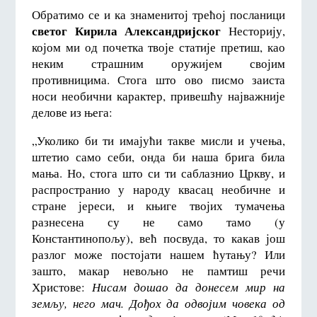
Обратимо се и ка знаменитој трећој посланици
светог Кирила Александријског
Несторију,
којом ми од почетка твоје статије претиш, као
неким страшним оружијем својим
противницима. Стога што ово писмо заиста
носи необични карактер, привешћу најважније
делове из њега:
„Уколико би ти имајући такве мисли и учења,
штетио само себи, онда би наша брига била
мања. Но, стога што си ти саблазнио Цркву, и
распространио у народу квасац необичне и
стране јереси, и књиге твојих тумачења
разнесена су не само тамо (у
Константинопољу), већ посвуда, то какав још
разлог може постојати нашем ћутању? Или
зашто, макар невољно не памтиш речи
Христове:
Нисам дошао да донесем мир на
земљу, него мач. Дођох да одвојим човека од