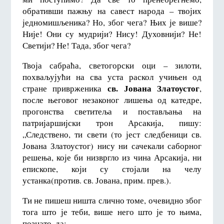
обративши пажњу на савест народа – твојих
једномишљеника? Но, због чега? Њих је више?
Није! Они су мудрији? Нису! Духовнији? Не!
Светији? Не! Тада, због чега?
Твоја сабраћа, светогорски оци – зилоти,
похваљујући на сва уста раскол учињен од
св. Јована Златоустог
стране приврженика
,
после његовог незаконог лишења од катедре,
прогонства светитеља и постављања на
патријаршијски трон Арсакија, пишу:
„Следствено, ти свети (то јест следбеници св.
Јована Златоустог) нису ни сачекали саборног
решења, које би низвргло из чина Арсакија, ни
епископе, који су стојали на челу
устанка(против. св. Јована, прим. прев.).
Ти не пишеш ништа слично томе, очевидно због
тога што је теби, више него што је то њима,
познато, да: