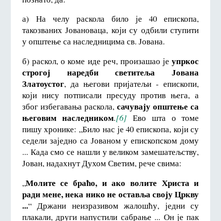
а) На челу раскола било је 40 епископа,
такозваних Јовановаца, који су одбили ступити
у општење са наследницима св. Јована.
упркос
б) раскол, о коме иде реч, произашао је
строгој наредби
светитеља Јована
Златоустог
, да његови пријатељи - епископи,
који нису потписали пресуду против њега, а
сачувају општење са
због избегавања раскола,
његовим наследником
.
[6]
Ево шта о томе
пишу хронике: „Било нас је 40 епископа, који су
седели заједно са Јованом у епископском дому
... Када смо се нашли у великом замешатељству,
Јован, надахнут Духом Светим, рече свима:
Молите се браћо, и ако волите Христа и
„
ради мене, нека нико не оставља своју Цркву
...
“ Држани неизразивом жалошћу, једни су
плакали, други напустили сабрање ... Он је пак