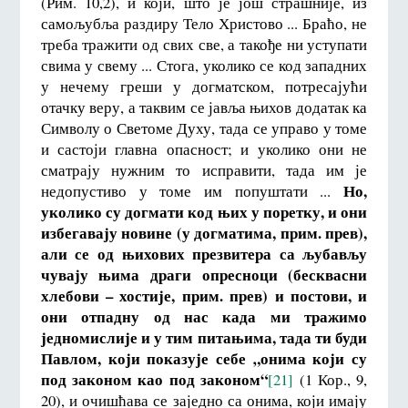
(Рим. 10,2), и који, што је још страшније, из
самољубља раздиру Тело Христово ... Браћо, не
треба тражити од свих све, а такође ни уступати
свима у свему ... Стога, уколико се код западних
у нечему греши у догматском, потресајући
отачку веру, а таквим се јавља њихов додатак ка
Символу о Светоме Духу, тада се управо у томе
и састоји главна опасност; и уколико они не
сматрају нужним то исправити, тада им је
Но,
недопустиво у томе им попуштати ...
уколико су догмати код њих у поретку, и они
избегавају новине (у догматима, прим. прев),
али се од њихових презвитера са љубављу
чувају њима драги опресноци (бесквасни
хлебови – хостије, прим. прев) и постови, и
они отпадну од нас када ми тражимо
једномислије и у тим питањима, тада ти буди
Павлом, који показује себе „онима који су
под законом као под законом“
[21]
(1 Кор., 9,
20), и очишћава се заједно са онима, који имају