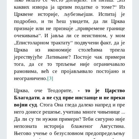
каквих извора ја црпим податке о томе?“ Из
Црквене историје, љубезњејши. Испитај је
подробно, и ти ћеш увидети, да ли Црква
признаје или не признаје „привремене границе
очекивања“. И јавља ли се неистином, у мом
„Епистоларном трактату“ подвучени факт, да је
Црква из икономије столећима трпела
јерествујуће Латињане? Постоје чак примери
тога, да се то трпљење није ограничавало
рамовима, већ се пројављивало постојано и
неограничено.
[3]
-
то је Царство
Црква, оче Теодорите,
Благодати
а не суд прве инстанце и не преки
,
војни суд
. Стога Она гледа далеко напред и пре
него донесе решење, учитава многе чињенице ...
Да ли су ти нужни примери? Теби сигурно није
непозната историја блаженог Августина.
Његово учење о безусловном предопредељењу