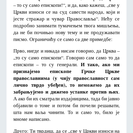
– то су само епископи!“, и да, како кажеш, „све у
Цркви износи се на суд савести народа, који и
јесте стражар и чувар Православља“. Нећу се
подробно занимати тумачењем твога мишљења,
да не би почињао нову тему и не продужавати
писмо. Ограничићу се само са две примедбе:
Прво, нигде и никада нисам говорио, да Црква –
„то су само епископи“. Говорио сам само то да
И тако, ако ми
епископи – то су генерали.
признајемо епископе Грчке Цркве
православнима (у чију православност сам
лично тврдо убеђен), то неможемо да
их
забрањујемо и дижемо устанке против њих
.
А ако би их сматрали издајницима, тада би јавно
објавили о томе и потом би почели решавати,
шта нам ваља чинити. То и само то, било је
мноме написано.
Друго: Ти тврдиш, да се „све у Цркви износи на