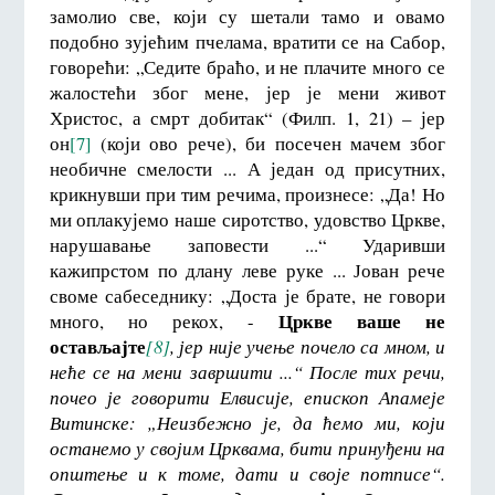
замолио све, који су шетали тамо и овамо
подобно зујећим пчелама, вратити се на Сабор,
говорећи: „Седите браћо, и не плачите много се
жалостећи због мене, јер је мени живот
Христос, а смрт добитак“ (Филп. 1, 21) – јер
он
[7]
(који ово рече), би посечен мачем због
необичне смелости ... А један од присутних,
крикнувши при тим речима, произнесе: „Да! Но
ми оплакујемо наше сиротство, удовство Цркве,
нарушавање заповести ...“ Ударивши
кажипрстом по длану леве руке ... Јован рече
своме сабеседнику: „Доста је брате, не говори
Цркве ваше не
много, но рекох, -
остављајте
[8]
,
јер није учење почело са мном, и
неће се на мени завршити ...“ После тих речи,
почео је говорити Елвисије, епископ Апамеје
Витинске: „Неизбежно је, да ћемо ми, који
останемо у својим Црквама, бити принуђени на
општење и к томе, дати и своје потписе“.