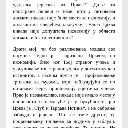
удаљења јеретика из Цркве?“ Даље ти
пространо пишеш о томе, што у питањима
догмата никада није било места за икономију, и
долазиш ка следећем закључку: „Наша Црква
никада није допуштала икономију у области
догмата и благочестивости.“
Драги мој, ти без разликовања мешаш све
појмове. Једно је - признање Црквом, по
икономији, било ког Њој страног учења и
укључивање тог страног учења у догматику као
истинитог, а сасвим друго је – пројављивање
трпљења ка људима, који, заблудујући се по
питањима вере, проповедају јеретичко учење.
Прво је незамисливо, никада није имало места у
прошлости и немогуће је у будућности, јер
Црква је „Стуб и Тврђава Истине“, а не сабрање
заблуда и јереси. Што се тиче другог, тј.
пројављивању трпљења ка људима у заблуди,
тако нешто се често догађало. Ти питаш: „Из