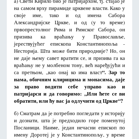
а) Свети Кирило био је патријархом, тј. стајао је
на самом врху пирамиде црквене власти. Како у
своје име, тако и од имена Сабора
Александријске Цркве, и од (у то време)
првопрестолног Рима и Римског Сабора, он
призива ка враћању у Православље,
јерествујућег епископа Константинопоља -
Несторија. Шта може бити природније? Но, он
не даје њему савет вратити се, и призива га ка
враћању не у молбеном тону, већ наређујући и
“. Зар то
са претњом, „као онај ко има власт
нама, обичним клирицима и монасима, даје
за право водити себе управо као и
патријарси и да говоримо: „Или ћете се ви
обратити, или ћу вас ја одлучити од Цркве“?
б) Сматрам да је потребно погледати у историју
и дознати, шта је предходило горе поменутој
Посланици. Наиме, један нечасни епископ по
имену Доротеј је у Константинопољу, у време