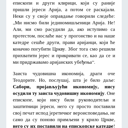
епископи и други клирици, који су раније
пришли јереси Арија, а потом се раскајали.
Неки су у своје оправдање говорили следеће:
„Ми нисмо били јединомишљеници Арија. Не!
Али, ми смо расудили да, ако иступимо са
протестом, послаће нас у прогонство и на наше
катедре сешће други, прави аријанци, који ће
коначно погубити Цркву. Због тога смо решили
прихватити јерес и прикривати се, као да се и
ми придржавамо аријанских убеђења“.
Заиста чудовишна икономија
,
драги оче
Теодорите. Но, послушај, шта је било даље:
Сабори, пројављујући икономију, нису
осудили ту заиста чудовишну икономију
. Оне
епископе, који нису били руководитељи и
заштитници јереси, него су просто поставили
свој печат испод јеретичког вероисповедања, не
само да су поново примљени у крило Цркве,
него су их поставили на епископске катедре
!