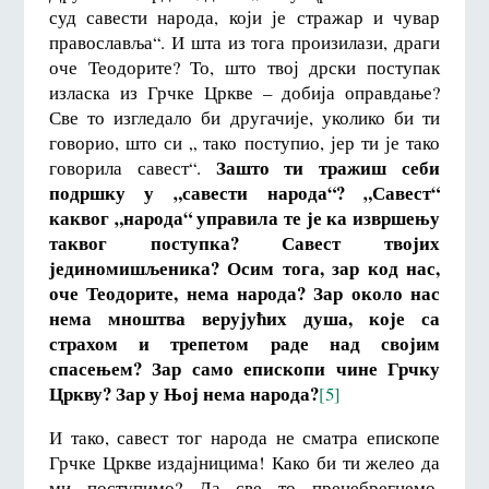
суд савести народа, који је стражар и чувар
православља“. И шта из тога произилази, драги
оче Теодорите? То, што твој дрски поступак
изласка из Грчке Цркве – добија оправдање?
Све то изгледало би другачије, уколико би ти
говорио, што си „ тако поступио, јер ти је тако
Зашто ти тражиш себи
говорила савест“.
подршку у „савести народа“? „Савест“
каквог „народа“ управила те је ка извршењу
таквог поступка? Савест твојих
јединомишљеника? Осим тога, зар код нас,
оче Теодорите, нема народа?
Зар около нас
нема мноштва верујућих душа, које са
страхом и трепетом раде над својим
спасењем? Зар само епископи чине Грчку
Цркву? Зар у Њој нема народа?
[5]
И тако, савест тог народа не сматра епископе
Грчке Цркве издајницима! Како би ти желео да
ми поступимо? Да све то пренебрегнемо,