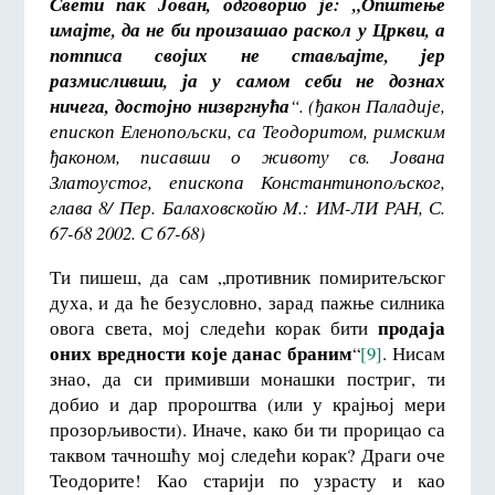
Свети пак Јован, одговорио је: „Општење
имајте, да не би произашао раскол у Цркви, а
потписа својих не стављајте, јер
размисливши, ја у самом себи не дознах
ничега, достојно низвргнућа
“. (ђакон Паладије,
епископ Еленопољски, са Теодоритом, римским
ђаконом, писавши о животу св. Јована
Златоустог, епископа Константинопољског,
глава 8/ Пер. Балаховско
йю
M
.: ИМ-ЛИ РАН, С.
67-68 2002. С 67-68)
Ти пишеш, да сам „противник помиритељског
духа, и да ће безусловно, зарад пажње силника
продаја
овога света, мој следећи корак бити
оних вредности које данас браним
“
[9]
. Нисам
знао, да си примивши монашки постриг, ти
добио и дар пророштва (или у крајњој мери
прозорљивости). Иначе, како би ти прорицао са
таквом тачношћу мој следећи корак? Драги оче
Теодорите! Као старији по узрасту и као