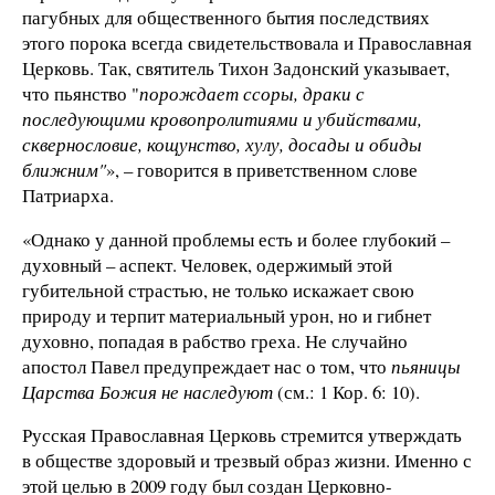
пагубных для общественного бытия последствиях
этого порока всегда свидетельствовала и Православная
Церковь. Так, святитель Тихон Задонский указывает,
что пьянство "
порождает ссоры, драки с
последующими кровопролитиями и убийствами,
сквернословие, кощунство, хулу, досады и обиды
ближним"
», – говорится в приветственном слове
Патриарха.
«Однако у данной проблемы есть и более глубокий –
духовный – аспект. Человек, одержимый этой
губительной страстью, не только искажает свою
природу и терпит материальный урон, но и гибнет
духовно, попадая в рабство греха. Не случайно
апостол Павел предупреждает нас о том, что
пьяницы
Царства Божия не наследуют
(см.: 1 Кор. 6: 10).
Русская Православная Церковь стремится утверждать
в обществе здоровый и трезвый образ жизни. Именно с
этой целью в 2009 году был создан Церковно-