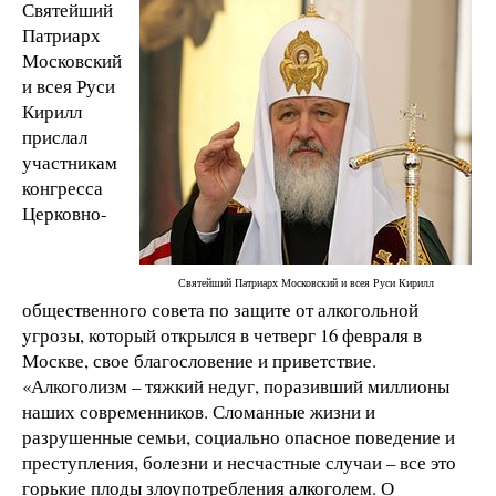
Святейший
Патриарх
Московский
и всея Руси
Кирилл
прислал
участникам
конгресса
Церковно-
Святейший Патриарх Московский и всея Руси Кирилл
общественного совета по защите от алкогольной
угрозы, который открылся в четверг 16 февраля в
Москве, свое благословение и приветствие.
«Алкоголизм – тяжкий недуг, поразивший миллионы
наших современников. Сломанные жизни и
разрушенные семьи, социально опасное поведение и
преступления, болезни и несчастные случаи – все это
горькие плоды злоупотребления алкоголем. О