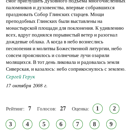
смог приглушить духовного подъема многочисленных
паломников и духовенства, впервые собравшихся
праздновать Собор Глинских старцев. Мощи
преподобных Глинских были выставлены на
монастырской площади для поклонения. К удивлению
всех, вдруг поднялся порывистый ветер и разогнал
дождевые облака. А когда в небо вознеслись
песнопения и молитвы Божественной литургии, небо
совсем прояснилось и солнечные лучи озарили
молящихся. В тот день ликовала и радовалась земля
Сиверская, и казалось: небо соприкоснулось с землею.
Сергей Герук
17 октября 2008 г.
7
27
1
2
Рейтинг:
Голосов:
Оценка:
3
4
5
6
7
8
9