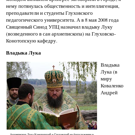
нему потянулась общественность и интеллигенция,
преподаватели и студенты Глуховского
педагогического университета. А в 8 мая 2008 года
Священный Синод УПЦ назначил владыку Луку
(возведенного в сан архиепископа) на Глуховско-
Конотопскую кафедру.
Владыка Лука
Владыка
Лука (в
миру
Коваленко
Андрей
Архиепископ Лука Конотопский и Глуховский на богослужении в