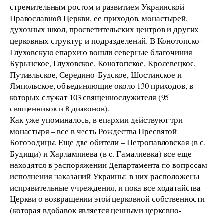
стремительным ростом и развитием Украинской
Православной Церкви, ее приходов, монастырей,
духовных школ, просветительских центров и других
церковных структур и подразделений. В Конотопско-
Глуховскую епархию вошли северные благочиния:
Бурынское, Глуховское, Конотопское, Кролевецкое,
Путивльское, Середино-Будское, Шостинское и
Ямпольское, объединяющие около 130 приходов, в
которых служат 103 священнослужителя (95
священников и 8 диаконов).
Как уже упоминалось, в епархии действуют три
монастыря – все в честь Рождества Пресвятой
Богородицы. Еще две обители – Петропавловская (в с.
Будищи) и Харлампиева (в с. Гамалиевка) все еще
находятся в распоряжении Департамента по вопросам
исполнения наказаний Украины: в них расположены
исправительные учреждения, и пока все ходатайства
Церкви о возвращении этой церковной собственности
(которая вдобавок является ценными церковно-