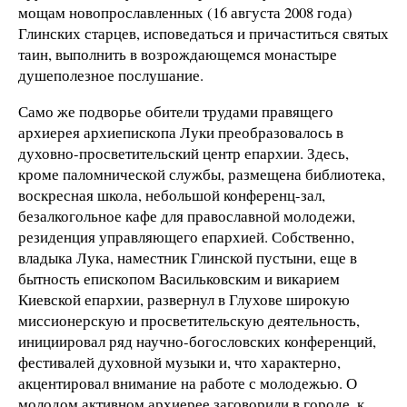
мощам новопрославленных (16 августа 2008 года)
Глинских старцев, исповедаться и причаститься святых
таин, выполнить в возрождающемся монастыре
душеполезное послушание.
Само же подворье обители трудами правящего
архиерея архиепископа Луки преобразовалось в
духовно-просветительский центр епархии. Здесь,
кроме паломнической службы, размещена библиотека,
воскресная школа, небольшой конференц-зал,
безалкогольное кафе для православной молодежи,
резиденция управляющего епархией. Собственно,
владыка Лука, наместник Глинской пустыни, еще в
бытность епископом Васильковским и викарием
Киевской епархии, развернул в Глухове широкую
миссионерскую и просветительскую деятельность,
инициировал ряд научно-богословских конференций,
фестивалей духовной музыки и, что характерно,
акцентировал внимание на работе с молодежью. О
молодом активном архиерее заговорили в городе, к