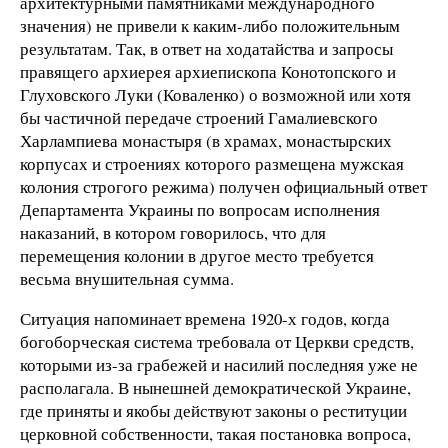
архитектурными памятниками международного
значения) не привели к каким-либо положительным
результатам. Так, в ответ на ходатайства и запросы
правящего архиерея архиепископа Конотопского и
Глуховского Луки (Коваленко) о возможной или хотя
бы частичной передаче строений Гамалиевского
Харлампиева монастыря (в храмах, монастырских
корпусах и строениях которого размещена мужская
колония строгого режима) получен официальный ответ
Департамента Украины по вопросам исполнения
наказаний, в котором говорилось, что для
перемещения колонии в другое место требуется
весьма внушительная сумма.
Ситуация напоминает времена 1920-х годов, когда
богоборческая система требовала от Церкви средств,
которыми из-за грабежей и насилий последняя уже не
располагала. В нынешней демократической Украине,
где приняты и якобы действуют законы о реституции
церковной собственности, такая постановка вопроса,