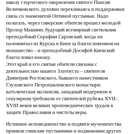
школу старческого окормления святого Паисия
Величковского, духовно перекликаясь и поддерживая
связь со знаменитой Оптиной пустынью. Надо
полагать, через сиверские обители прошел молодой
Прохор Машнин, будущий всемирный светильник
преподобный Серафим Саровский, когда он
паломничал из Курска в Киев за благословением на
монашество – и преподобный Досифей Киевский
благословил юношу.
Этот край и его святые обители связаны с
деятельностью нашего Златоуста – святителя
Димитрия Ростовского, бывшего наместником
Глуховского Петропавловского монастыря;
католическая экспансия, западный модернизм и
секуляризм требовали от святителей рубежа XVII–
XVIII веков великих проповеднических трудов в
защите Православия и чистоты веры.
Истинное исповедничество и подвиги мученичества
приняли глинские пустынники и подвижники других