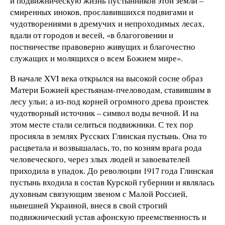
и подвижническую жизнь пустынников этой земли –
смиренных иноков, прославившихся подвигами и
чудотворениями в дремучих и непроходимых лесах,
вдали от городов и весей, «в благоговении и
постничестве правоверно живущих и благочестно
служащих и молящихся о всем Божием мире».
В начале XVI века открылся на высокой сосне образ
Матери Божией крестьянам-пчеловодам, ставившим в
лесу ульи; а из-под корней огромного древа проистек
чудотворный источник – символ воды вечной. И на
этом месте стали селиться подвижники. С тех пор
просияла в землях Русских Глинская пустынь. Она то
расцветала и возвышалась, то, по козням врага рода
человеческого, через злых людей и завоевателей
приходила в упадок. До революции 1917 года Глинская
пустынь входила в состав Курской губернии и являлась
духовным связующим звеном с Малой Россией,
нынешней Украиной, внеся в свой строгий
подвижнический устав афонскую преемственность и