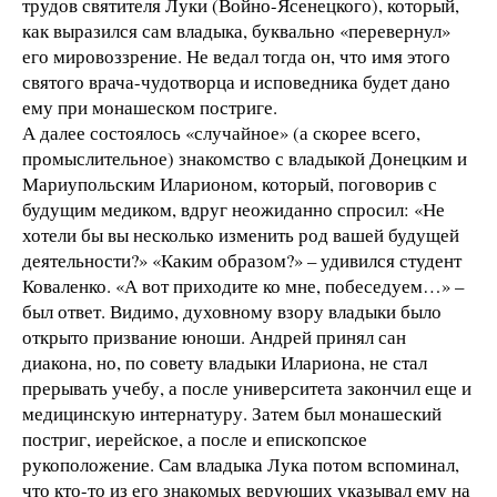
трудов святителя Луки (Войно-Ясенецкого), который,
как выразился сам владыка, буквально «перевернул»
его мировоззрение. Не ведал тогда он, что имя этого
святого врача-чудотворца и исповедника будет дано
ему при монашеском постриге.
А далее состоялось «случайное» (а скорее всего,
промыслительное) знакомство с владыкой Донецким и
Мариупольским Иларионом, который, поговорив с
будущим медиком, вдруг неожиданно спросил: «Не
хотели бы вы несколько изменить род вашей будущей
деятельности?» «Каким образом?» – удивился студент
Коваленко. «А вот приходите ко мне, побеседуем…» –
был ответ. Видимо, духовному взору владыки было
открыто призвание юноши. Андрей принял сан
диакона, но, по совету владыки Илариона, не стал
прерывать учебу, а после университета закончил еще и
медицинскую интернатуру. Затем был монашеский
постриг, иерейское, а после и епископское
рукоположение. Сам владыка Лука потом вспоминал,
что кто-то из его знакомых верующих указывал ему на