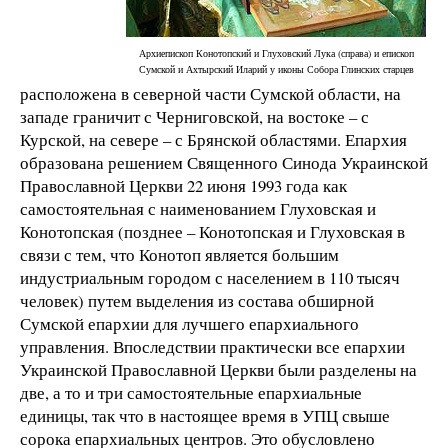
Архиепископ Конотопский и Глуховский Лука (справа) и епископ
Сумской и Ахтырский Иларий у иконы Собора Глинских старцев
расположена в северной части Сумской области, на
западе граничит с Черниговской, на востоке – с
Курской, на севере – с Брянской областями. Епархия
образована решением Священного Синода Украинской
Православной Церкви 22 июня 1993 года как
самостоятельная с наименованием Глуховская и
Конотопская (позднее – Конотопская и Глуховская в
связи с тем, что Конотоп является большим
индустриальным городом с населением в 110 тысяч
человек) путем выделения из состава обширной
Сумской епархии для лучшего епархиального
управления. Впоследствии практически все епархии
Украинской Православной Церкви были разделены на
две, а то и три самостоятельные епархиальные
единицы, так что в настоящее время в УПЦ свыше
сорока епархиальных центров. Это обусловлено