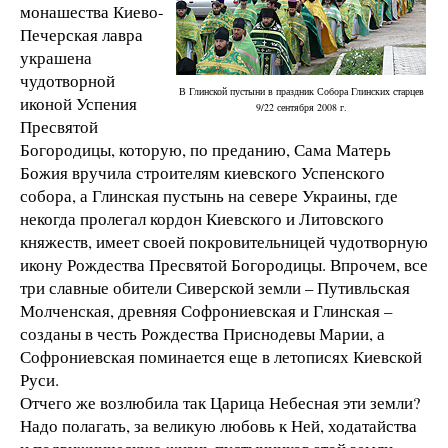
монашества Киево-
Печерская лавра
украшена
чудотворной
В Глинской пустыни в праздник Собора Глинских старцев
иконой Успения
9/22 сентября 2008 г.
Пресвятой
Богородицы, которую, по преданию, Сама Матерь
Божия вручила строителям киевского Успенского
собора, а Глинская пустынь на севере Украины, где
некогда пролегал кордон Киевского и Литовского
княжеств, имеет своей покровительницей чудотворную
икону Рождества Пресвятой Богородицы. Впрочем, все
три славные обители Сиверской земли – Путивльская
Молченская, древняя Софрониевская и Глинская –
созданы в честь Рождества Приснодевы Марии, а
Софрониевская поминается еще в летописях Киевской
Руси.
Отчего же возлюбила так Царица Небесная эти земли?
Надо полагать, за великую любовь к Ней, ходатайства