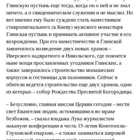
Глинскую пустынь еще тогда, когда он о ней и не знал
ничего, а о священническом служении и не мыслил. Но
вот именно ему было суждено стать наместником
ставропигиального (к Киеву) мужского монастыря
Глинская пустынь и принимать активное участие в его
возрождении. При его наместничестве в Глинской
закончилось возведение двух новых храмов –
Иверского надвратного и Никольского, где покоятся
ныне мощи прославленных угодников Глинских, а
также завершилось строительство монашеских
корпусов и гостиницы для паломников. Сейчас в
обители ведется строительство еще двух храмов, один
из которых – собор Рождества Пресвятой Богородицы.
– Безусловно, главная миссия Церкви сегодня – нести
свет Евангелия людям, истомившимся во мраке
безбожия, – сказал владыка Лука журналистам
накануне конференции в честь 15-летия Конотопско-
Глуховской епархии, – а также заниматься широкой
социальной, просветительской, миссионерской