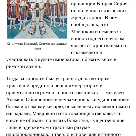
провинции Вторая Сирия,
он получил от языческих
жрецов донос. В нем
сооб­щалось, что
Маврикий и семьдесят
воинов под его началом
Св. мученик Маврикий. Современная коптская
являются христианами и
икона
отказываются
участвовать в культе императора, обязательном в
римской армии.
Тогда за городом был устроен суд, на котором
христиане предстали перед императором в
присутствии огромного чис­ла язычников — жителей
Апамеи. Обвиненные в неуважении к государственным
богам и к самому кесарю, осыпавшему их милостями и
наградами, Маврикий и его товарищи отвеча­ли, что
вовсе не обязаны почитать божества, существующие
лишь в одержимом страстями разуме
идолопоклонников, и твердо исповедали истинного