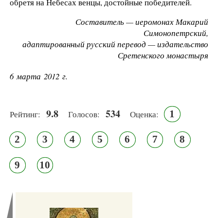
об­ретя на Небесах венцы, достойные победителей.
Составитель — иеромонах Макарий
Симонопетрский,
адаптированный русский перевод — издательство
Сретенского монастыря
6 марта 2012 г.
9.8
534
1
Рейтинг:
Голосов:
Оценка:
2
3
4
5
6
7
8
9
10