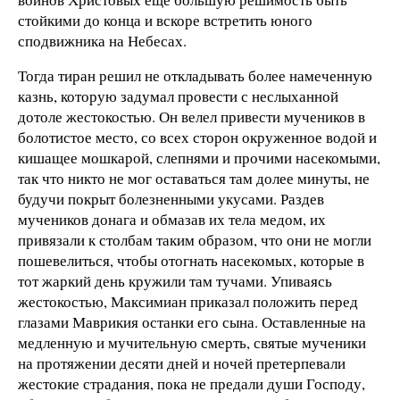
стойкими до конца и вскоре встретить юного
сподвижника на Небесах.
Тогда тиран решил не откладывать более намеченную
казнь, которую задумал провести с неслыханной
дотоле жестоко­стью. Он велел привести мучеников в
болотистое место, со всех сторон окруженное водой и
кишащее мошкарой, слеп­нями и прочими насекомыми,
так что никто не мог оставать­ся там долее минуты, не
будучи покрыт болезненными уку­сами. Раздев
мучеников донага и обмазав их тела медом, их
привязали к столбам таким образом, что они не могли
пошевелиться, чтобы отогнать насекомых, которые в
тот жаркий день кружили там тучами. Упиваясь
жестокостью, Максимиан приказал положить перед
глазами Маврикия останки его сына. Оставленные на
медленную и мучительную смерть, святые мученики
на протяжении десяти дней и ночей претерпе­вали
жестокие страдания, пока не предали души Господу,