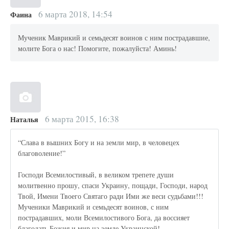
6 марта 2018, 14:54
Фаина
Мученик Маврикий и семьдесят воинов с ним пострадавшие,
молите Бога о нас! Помогите, пожалуйста! Аминь!
6 марта 2015, 16:38
Наталья
“Слава в вышних Богу и на земли мир, в человецех
благоволение!”
Господи Всемилостивый, в великом трепете души
молитвенно прошу, спаси Украину, пощади, Господи, народ
Твой, Имени Твоего Святаго ради Ими же веси судьбами!!!
Мученики Маврикий и семьдесят воинов, с ним
пострадавших, моли Всемилостивого Бога, да воссияет
благодать Божия и мир на земле Украинской!