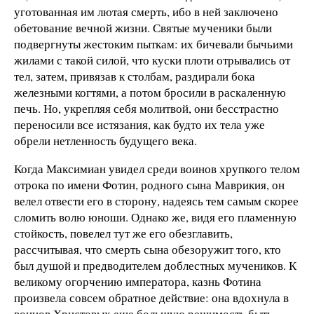
уготованная им лютая смерть, ибо в ней заключено
обетование вечной жиз­ни. Святые мученики были
подвергнуты жестоким пыткам: их бичевали бычьими
жилами с такой силой, что куски пло­ти отрывались от
тел, затем, привязав к столбам, раздирали бока
железными когтями, а потом бросили в раскаленную
печь. Но, укрепляя себя молитвой, они бесстрастно
пере­носили все истязания, как будто их тела уже
обрели нетленность будущего века.
Когда Максимиан увидел среди воинов хрупкого телом
отрока по имени Фотин, родного сына Маврикия, он
ве­лел отвести его в сторону, надеясь тем самым скорее
сломить волю юноши. Однако же, видя его пламенную
стойкость, по­велел тут же его обезглавить,
рассчитывая, что смерть сына обезоружит того, кто
был душой и предводителем доблестных мучеников. К
великому огорчению императора, казнь Фотина
произвела совсем обратное действие: она вдохнула в
вои­нов Христовых еще большую решимость быть