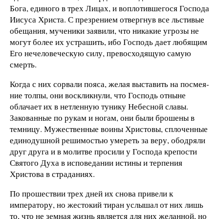
Бога, единого в трех Лицах, и воплотившегося Господа
Иисуса Христа. С презрением от­вергнув все льстивые
обещания, мученики заявили, что ни­какие угрозы не
могут более их устрашить, ибо Господь дает любящим
Его нечеловеческую силу, превосходящую самую
смерть.
Когда с них сорвали пояса, желая выставить на посмея­
ние толпы, они воскликнули, что Господь отныне
облачает их в нетленную тунику Небесной славы.
Закованные по рукам и ногам, они были брошены в
темницу. Мужественные воины Христовы, сплоченные
единодушной решимостью умереть за веру, ободряли
друг друга и в молитве просили у Господа крепости
Святого Духа в исповедании истины и терпения
Христова в страданиях.
По прошествии трех дней их снова привели к
императо­ру, но жестокий тиран услышал от них лишь
то, что не зем­ная жизнь является для них желанной, но