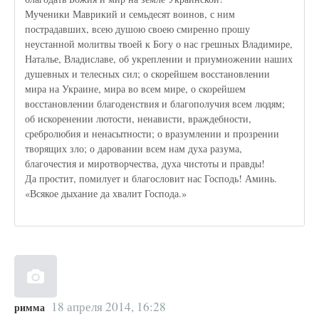
Мученики Маврикий и семьдесят воинов, с ним
пострадавших, всею душою своею смиренно прошу
неустанной молитвы твоей к Богу о нас грешных Владимире,
Наталье, Владиславе, об укреплении и приумножении наших
душевных и телесных сил; о скорейшем восстановлении
мира на Украине, мира во всем мире, о скорейшем
восстановлении благоденствия и благополучия всем людям;
об искоренении лютости, ненависти, враждебности,
сребролюбия и ненасытности; о вразумлении и прозрении
творящих зло; о даровании всем нам духа разума,
благочестия и миротворчества, духа чистоты и правды!
Да простит, помилует и благословит нас Господь! Аминь.
«Всякое дыхание да хвалит Господа.»
18 апреля 2014, 16:28
римма