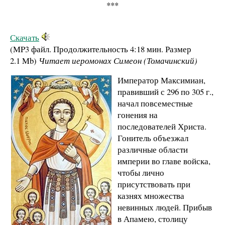
***
Скачать
(MP3 файл. Продолжительность
4:18 мин.
Размер
2.1 Mb
)
Читает иеромонах Симеон (Томачинский)
Император Максимиан,
правивший с 296 по 305 г.,
на­чал повсеместные
гонения на
последователей Христа.
Гони­тель объезжал
различные области
империи во главе войска,
чтобы лично
присутствовать при
казнях множества
невинных людей. Прибыв
в Апамею, столицу