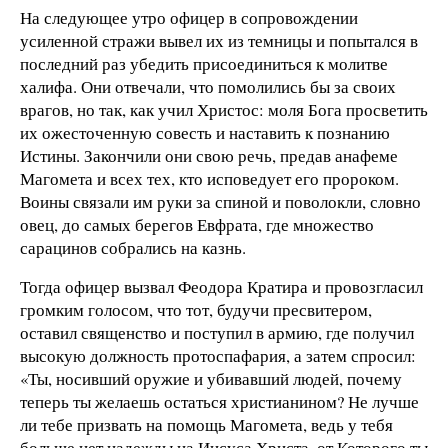
На следующее утро офицер в сопровождении
усиленной стражи вывел их из темницы и попытался в
последний раз убедить присоединиться к молитве
халифа. Они отвечали, что помолились бы за своих
врагов, но так, как учил Христос: моля Бога просветить
их ожесточенную совесть и наставить к познанию
Истины. Закончили они свою речь, предав анафеме
Магомета и всех тех, кто исповедует его пророком.
Воины связали им руки за спиной и поволокли, словно
овец, до самых берегов Евфрата, где множество
сарацинов собра­лись на казнь.
Тогда офицер вызвал Феодора Кратира и провозгласил
громким голосом, что тот, будучи пресвитером,
оставил свя­щенство и поступил в армию, где получил
высокую должность протоспафария, а затем спросил:
«Ты, носивший ору­жие и убивавший людей, почему
теперь ты желаешь остаться христианином? Не лучше
ли тебе призвать на помощь Магомета, ведь у тебя
больше нет надежды на Иисуса Христа, от Которого ты