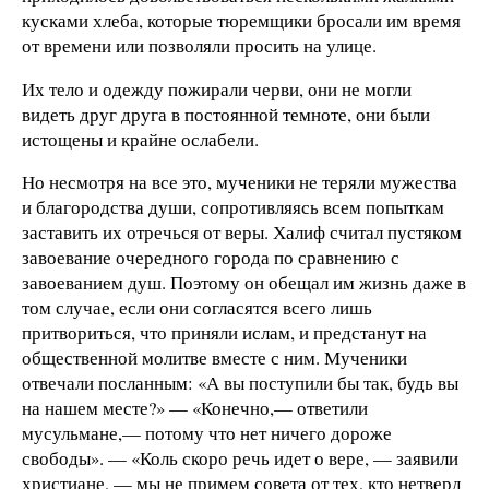
кусками хлеба, которые тюремщики броса­ли им время
от времени или позволяли просить на улице.
Их тело и одежду пожирали черви, они не могли
видеть друг друга в постоянной темноте, они были
истощены и край­не ослабели.
Но несмотря на все это, мученики не теряли мужества
и благородства души, сопротивляясь всем попыткам
заста­вить их отречься от веры. Халиф считал пустяком
завоевание очередного города по сравнению с
завоеванием душ. Поэто­му он обещал им жизнь даже в
том случае, если они согласятся всего лишь
притвориться, что приняли ислам, и предстанут на
общественной молитве вместе с ним. Мученики
отвеча­ли посланным: «А вы поступили бы так, будь вы
на нашем месте?» — «Конечно,— ответили
мусульмане,— потому что нет ничего дороже
свободы». — «Коль скоро речь идет о вере, — заявили
христиане, — мы не примем совета от тех, кто нетверд