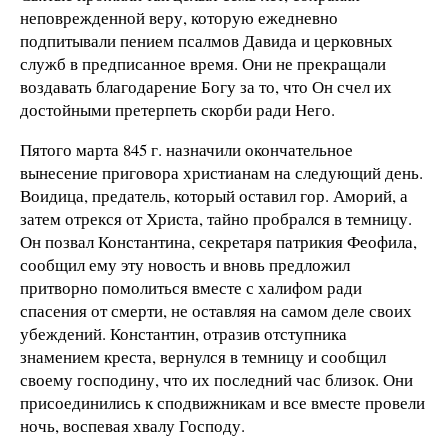
неповреж­денной веру, которую ежедневно
подпитывали пением псал­мов Давида и церковных
служб в предписанное время. Они не прекращали
воздавать благодарение Богу за то, что Он счел их
достойными претерпеть скорби ради Него.
Пятого марта 845 г. назначили окончательное
вынесение приговора христианам на следующий день.
Воидица, преда­тель, который оставил гор. Аморий, а
затем отрекся от Хри­ста, тайно пробрался в темницу.
Он позвал Константина, сек­ретаря патрикия Феофила,
сообщил ему эту новость и вновь предложил
притворно помолиться вместе с халифом ради
спасения от смерти, не оставляя на самом деле своих
убеж­дений. Константин, отразив отступника
знамением креста, вернулся в темницу и сообщил
своему господину, что их последний час близок. Они
присоединились к сподвижникам и все вместе провели
ночь, воспевая хвалу Господу.