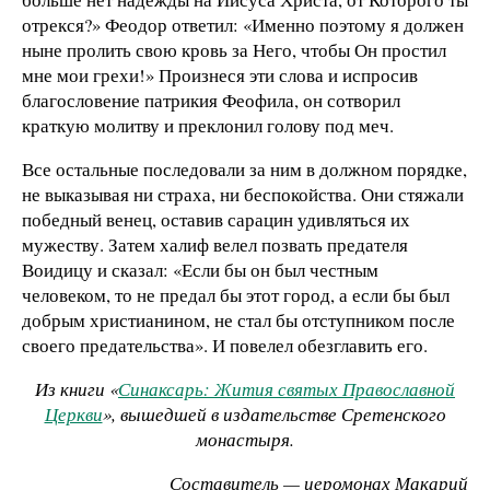
отрекся?» Феодор ответил: «Именно по­этому я должен
ныне пролить свою кровь за Него, чтобы Он простил
мне мои грехи!» Произнеся эти слова и испросив
благословение патрикия Феофила, он сотворил
краткую мо­литву и преклонил голову под меч.
Все остальные последовали за ним в должном порядке,
не выказывая ни страха, ни беспокойства. Они стяжали
по­бедный венец, оставив сарацин удивляться их
мужеству. Затем халиф велел позвать предателя
Воидицу и сказал: «Если бы он был честным
человеком, то не предал бы этот город, а если бы был
добрым христианином, не стал бы отступни­ком после
своего предательства». И повелел обезглавить его.
Из книги «
Синаксарь: Жития святых Православной
Церкви
», вышедшей в издательстве Сретенского
монастыря.
Составитель — иеромонах Макарий