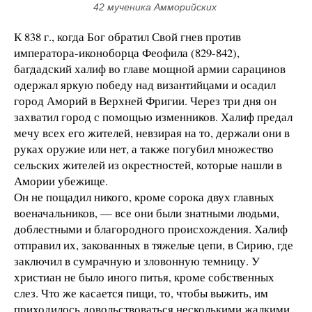
42 мученика Амморийских 
К 838 г., когда Бог обратил Свой гнев против
императора-иконоборца Феофила (829-842),
багдадский халиф во главе мощной армии сарацинов
одержал яркую по­беду над византийцами и осадил
город Аморий в Верхней Фригии. Через три дня он
захватил город с помощью измен­ников. Халиф предал
мечу всех его жителей, невзирая на то, держали они в
руках оружие или нет, а также погубил множество
сельских жителей из окрестностей, которые нашли в
Амории убежище.
Он не пощадил никого, кроме сорока двух главных
вое­начальников, — все они были знатными людьми,
доблест­ными и благородного происхождения. Халиф
отправил их, закованных в тяжелые цепи, в Сирию, где
заключил в сумрачную и зловонную темницу. У
христиан не было иного питья, кроме собственных
слез. Что же касается пищи, то, чтобы выжить, им
приходилось довольствоваться несколь­кими жалкими