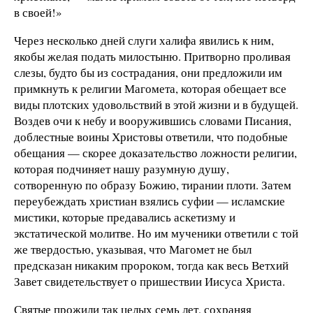
в своей!»
Через несколько дней слуги халифа явились к ним,
якобы желая подать милостыню. Притворно проливая
слезы, будто бы из сострадания, они предложили им
примкнуть к религии Магомета, которая обещает все
виды плотских удовольствий в этой жизни и в будущей.
Воздев очи к небу и вооружившись словами Писания,
доблестные воины Христовы ответили, что подобные
обещания — скорее доказательство ложности ре­лигии,
которая подчиняет нашу разумную душу,
сотворенную по образу Божию, тирании плоти. Затем
переубеждать хри­стиан взялись суфии — исламские
мистики, которые преда­вались аскетизму и
экстатической молитве. Но им мученики ответили с той
же твердостью, указывая, что Магомет не был
предсказан никаким пророком, тогда как весь Ветхий
Завет свидетельствует о пришествии Иисуса Христа.
Святые прожили так целых семь лет, сохраняя