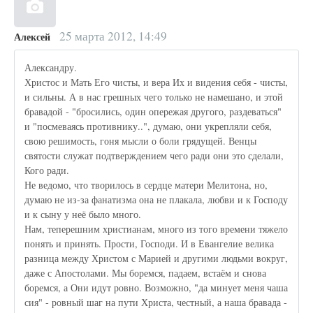
25 марта 2012, 14:49
Алексей
Александру.
Христос и Мать Его чисты, и вера Их и видения себя - чисты,
и сильны. А в нас грешных чего только не намешано, и этой
бравадой - "бросились, один опережая другого, раздеваться"
и "посмеваясь противнику..", думаю, они укрепляли себя,
свою решимость, гоня мысли о боли грядущей. Венцы
святости служат подтверждением чего ради они это сделали,
Кого ради.
Не ведомо, что творилось в сердце матери Мелитона, но,
думаю не из-за фанатизма она не плакала, любви и к Господу
и к сыну у неё было много.
Нам, теперешним христианам, много из того времени тяжело
понять и принять. Прости, Господи. И в Евангелие велика
разница между Христом с Марией и другими людьми вокруг,
даже с Апостолами. Мы боремся, падаем, встаём и снова
боремся, а Они идут ровно. Возможно, "да минует меня чаша
сия" - ровный шаг на пути Христа, честный, а наша бравада -