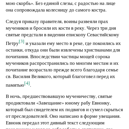
мою скорбь». Без единой слезы, с радостью на лице
она сопровождала колесницу до самого костра.
Следуя приказу правителя, воины развеяли прах
мучеников и бросили их кости в реку. Через три дня
святые предстали в видении епископу Севастийскому
[3]
Петру
и указали ему место в реке, где покоились их
останки, откуда они были извлечены христианами для
почитания. Впоследствии частицы мощей сорока
мучеников распространились по многим местам и их
почитание возрастало прежде всего благодаря семье
св. Василия Великого, который благоговел перед их
[4]
памятью
.
В ночь, предшествовавшую мученичеству, святые
продиктовали «Завещание» юному рабу Евноику,
который был свидетелем их подвигов и сумел скрыться
от преследователей. Оно написано в форме увещания.
Евноик передал этот дивный текст следующим