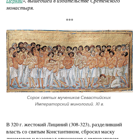
Церкви
», вышедшей в издательстве Сретенского
монастыря.
***
Сорок святых мучеников Севастийских 
Императорский минологий. XI в.
В 320 г. жестокий Лициний (308-323), разделивший
власть со святым Константином, сбросил маску
лицемерия и разорвал отношения с императором-