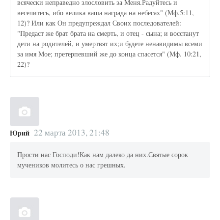
всячески неправедно злословить за Меня.Радуйтесь и
веселитесь, ибо велика ваша награда на небесах" (Мф.5:11,
12)? Или как Он предупреждал Своих последователей:
"Предаст же брат брата на смерть, и отец - сына; и восстанут
дети на родителей, и умертвят их;и будете ненавидимы всеми
за имя Мое; претерпевший же до конца спасется" (Мф. 10:21,
22)?
22 марта 2013, 21:48
Юрий
Прости нас Господи!Как нам далеко да них.Святые сорок
мучеников молитесь о нас грешных.