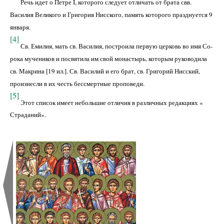
Речь идет о Петре I, которого следует отличать от брата свв.
Василия Великого и Григория Нисского, память которого празднуется 9
ян­варя.
[4]
Св. Емилия, мать св. Василия, построила первую церковь во имя Со­
рока мучеников и посвятила им свой монастырь, которым руково­дила
св. Макрина [19 ил.]. Св. Василий и его брат, св. Григорий Нис­ский,
произнесли в их честь бессмертные проповеди.
[5]
Этот список имеет небольшие отличия в различных редакциях «
Стра­даний».