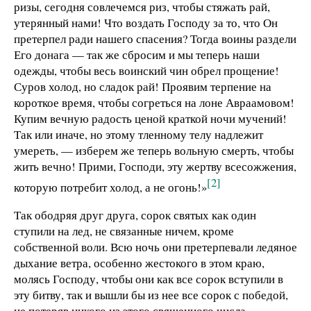
ризы, сегодня совлечемся риз, чтобы стяжать рай,
утерянный нами! Что воздать Господу за то, что Он
претерпел ради нашего спасения? Тогда воины раздели
Его донага — так же сбросим и мы теперь наши
одежды, чтобы весь воинский чин обрел прощение!
Суров холод, но сладок рай! Проявим терпение на
короткое время, чтобы согреться на лоне Авраамовом!
Купим вечную радость ценой краткой ночи мучений!
Так или иначе, но этому тленному телу надлежит
умереть, — изберем же теперь вольную смерть, чтобы
жить вечно! Прими, Господи, эту жертву всесожжения,
[2]
которую потребит холод, а не огонь!»
Так ободряя друг друга, сорок святых как один
ступили на лед, не связанные ничем, кроме
собственной воли. Всю ночь они претерпевали ледяное
дыхание ветра, особенно жестокого в этом краю,
молясь Господу, чтобы они как все сорок вступили в
эту битву, так и вышли бы из нее все сорок с победой,
не потеряв никого из этого священного числа —