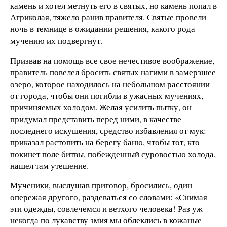
камень и хотел метнуть его в святых, но камень попал в
Агриколая, тяжело ранив правителя. Святые провели
ночь в темнице в ожидании решения, какого рода
мучению их подвергнут.
Призвав на помощь все свое нечестивое воображение,
правитель повелел бросить святых нагими в замерзшее
озеро, которое находилось на небольшом расстоянии
от города, чтобы они погибли в ужасных мучениях,
причиняемых холодом. Желая усилить пытку, он
придумал представить перед ними, в качестве
последнего искушения, средство избавления от мук:
приказал растопить на берегу баню, чтобы тот, кто
покинет поле битвы, побежденный суровостью холода,
нашел там утешение.
Мученики, выслушав приговор, бросились, один
опережая другого, раздеваться со словами: «Снимая
эти одежды, совлечемся и ветхого человека! Раз уж
некогда по лукавству змия мы облеклись в кожаные