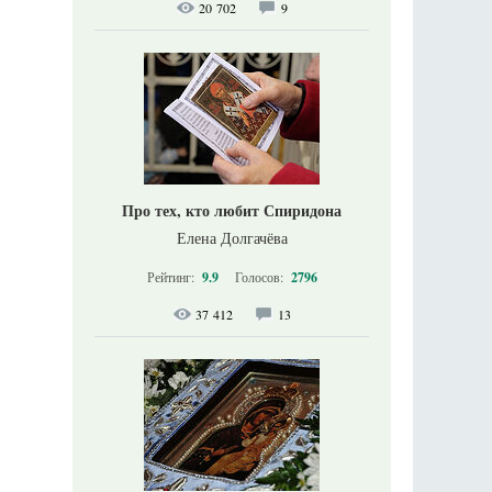
20 702
9
Про тех, кто любит Спиридона
Елена Долгачёва
Рейтинг:
9.9
Голосов:
2796
37 412
13