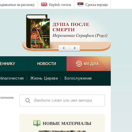
одписаться на рассылку
English version
Српска верзиjа
ЕННИКУ
НОВОСТИ
МЕДИА
благочестия
|
Жизнь Церкви
|
Богослужение
спечатать
НОВЫЕ МАТЕРИАЛЫ