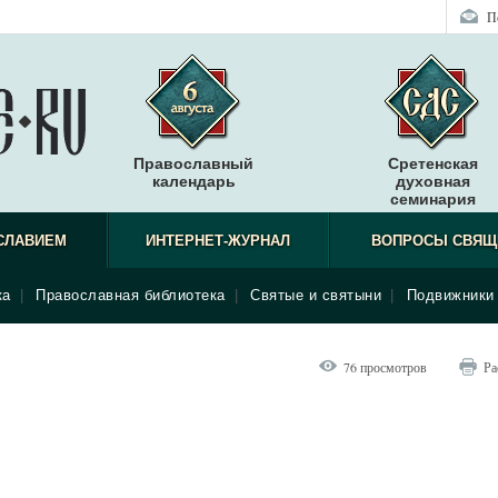
П
Православный
Сретенская
календарь
духовная
семинария
СЛАВИЕМ
ИНТЕРНЕТ-ЖУРНАЛ
ВОПРОСЫ СВЯЩ
ка
|
Православная библиотека
|
Святые и святыни
|
Подвижники 
76 просмотров
Ра