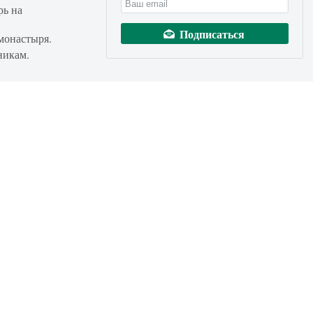
рь на
монастыря.
никам.