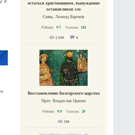
2 г.
остаться христианином, вынужденно
останавливая зло
Свящ. Леонид Бартков
Рейтинг:
9.7
Голосов:
182
2 039
8
ны
Восстановление Болгарского царства
Прот. Владислав Цыпин
Рейтинг:
9.9
Голосов:
20
358