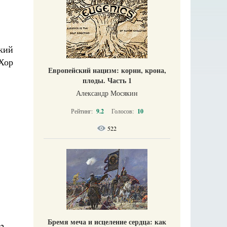
кий
Хор
Европейский нацизм: корни, крона,
плоды. Часть 1
Александр Мосякин
Рейтинг:
9.2
Голосов:
10
522
Бремя меча и исцеление сердца: как