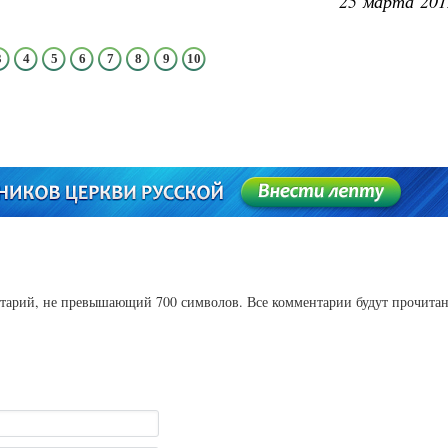
25 марта 201
3
4
5
6
7
8
9
10
ентарий, не превышающий 700 символов. Все комментарии будут прочита