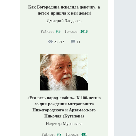
Как Богородица исцелила девочку, а
потом пришла к ней домой
Дмитрий Злодорев
Рейтинг:
9.9
Голосов:
2015
23 715
11
«Его весь народ любил». К 100-летию
со дня рождения митрополита
Нижегородского и Арзамасского
Николая (Кутепова)
Надежда Муравьева
Рейтинг:
9.8
Голосов:
481