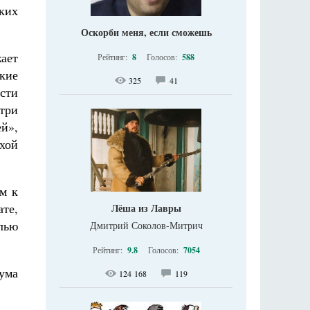
ких
Оскорби меня, если сможешь
ает
Рейтинг:
8
Голосов:
588
кие
325
41
сти
 три
й»,
ихой
м к
ате,
Лёша из Лавры
лью
Дмитрий Соколов-Митрич
Рейтинг:
9.8
Голосов:
7054
ума
124 168
119