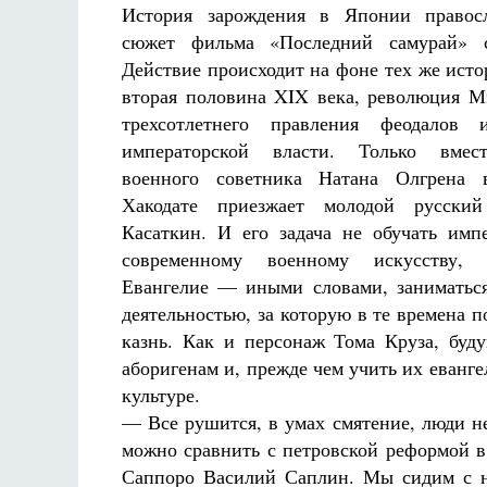
История зарождения в Японии правос
сюжет фильма «Последний самурай» 
Действие происходит на фоне тех же исто
вторая половина XIX века, революция М
трехсотлетнего правления феодалов 
императорской власти. Только вмест
военного советника Натана Олгрена 
Хакодате приезжает молодой русски
Касаткин. И его задача не обучать им
современному военному искусству, 
Евангелие — иными словами, заниматьс
деятельностью, за которую в те времена п
казнь. Как и персонаж Тома Круза, бу
аборигенам и, прежде чем учить их еванге
культуре.
— Все рушится, в умах смятение, люди не
можно сравнить с петровской реформой в
Саппоро Василий Сап­лин. Мы сидим с 