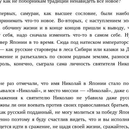
 как не поборникам традиций ненавидеть все новое?
ервых, самураи, как высшее сословие, были наибо
ринимать что-то новое. Во-вторых, с наступлением эп
 обочину жизни и в конце концов пришли к выводу, ч
 себя, надо сначала изменить что-то в самом себе. Н
север Японии в то время. Сюда под натиском император
— как русские староверы в леса Сибири или казаки за 
жение и разъехались по своим родным землям, разнося
оль, конечно, сыграла сама личность святителя Нико
не раз отмечали, что имя Николай в Японии стало по
ывался «Николай», и место миссии — «Николай», даже с
важения к святителю Николаю не убавила даже русс
жны ли они воевать против своих православных братьев
 как русский подданный, не могу молиться за победу Яп
нно поэтому я буду счастлив видеть, что и вы исполня
ется идти в сражение, не щадя своей жизни, сражайтесь