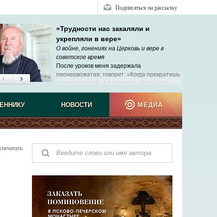
Подписаться на рассылку
«Трудности нас закаляли и
укрепляли в вере»
О войне, гонениях на Церковь и вере в
советское время
После уроков меня задержала
пионервожатая, говорит: «Когда прекратишь
в храм ходить?» А я отвечаю: «Как начал
ходить – так и буду».
ЕННИКУ
НОВОСТИ
МЕДИА
спечатать