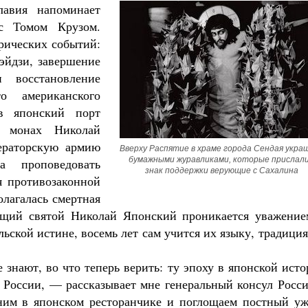
лавия напоминает
с Томом Крузом.
рических событий:
эйдзи, завершение
и восстановление
о американского
в японский порт
й монах Николай
ператорскую армию
Вверху Распятие в храме города Сендая украш
бумажными журавликами, которые прислали 
а проповедовать
знак поддержки верующие с Сахалина 
я противозаконной
олагалась смертная
дущий святой Николай Японский проникается уважение
льской истине, восемь лет сам учится их языку, традици
 знают, во что теперь верить: ту эпоху в японской ист
 России, — рассказывает мне генеральный консул Росси
ним в японском ресторанчике и поглощаем постный уж