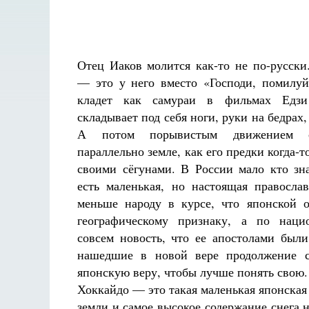
Отец Иаков молится как-то не по-русски
— это у него вместо «Господи, помилу
кладет как самураи в фильмах Едзи
складывает под себя ноги, руки на бедрах,
А потом порывистым движением с
параллельно земле, как его предки когда-т
своими сёгунами. В России мало кто зн
есть маленькая, но настоящая правосла
меньше народу в курсе, что японской 
географическому признаку, а по нац
совсем новость, что ее апостолами был
нашедшие в новой вере продолжение с
японскую веру, чтобы лучше понять свою.
Хоккайдо — это такая маленькая японская 
Разлуки не будет
земли и самое высокое содержание снега 