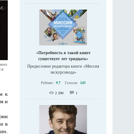
«Потребность в такой книге
существует лет тридцать»
ено 
Предисловие редактора книги «Миссия
в 
экскурсовода»
Рейтинг:
9.7
Голосов:
143
м к
2 200
1
ям и
ории
и в
ин.