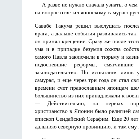
— А разве не нужно сначала узнать, о чем
на вопрос ответил японскому самураю рус
Савабе Такума решил выслушать послед
врага, а дальше события развивались так.
он принял крещение. Сразу же после этог
ума и в припадке безумия сожгла собст
самого Павла заключили в тюрьму и казни
подоспевшие реформы, смягчившие а
законодательство. Но испытания лишь 
самурая, и еще через три года он стал с
времени счет православным японцам ше
большинство из них принадлежали к воен
— Действительно, на первых пора
христианство в Японии было религией са
епископ Сендайский Серафим. Еще 20 лет
дальнюю северную провинцию, и там ему н