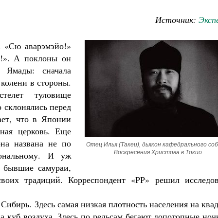
Источник:
Эксп
. «Сю аварэмэйо!»
й!». А поклоны он
 Ямады: сначала
 колени в стороны.
телет туловище
о склонялись перед
ает, что в Японии
вная церковь. Еще
она названа не по
Отец Илья (Такеи), дьякон кафедрального соб
Воскресения Христова в Токио
иональному. И уж
и бывшие самураи,
воих традиций. Корреспондент «РР» решил исследов
Великомученик Георгий Победоносец. На
Сибирь. Здесь самая низкая плотность населения на ква
святого
Роман Котов
на куб воздуха. Здесь по рельсам бегают допотопные но