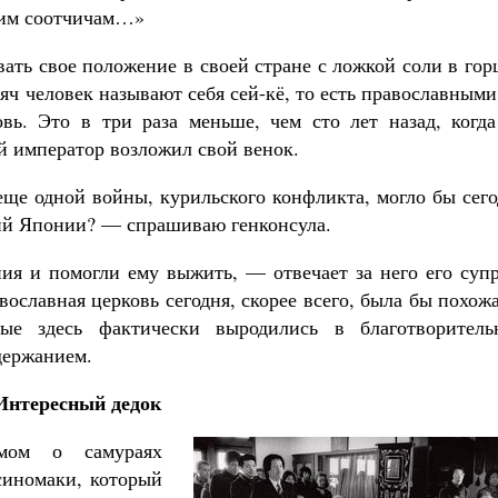
ашим соотчичам…»
ать свое положение в своей стране с ложкой соли в го
ч человек называют себя сей-кё, то есть православными
вь. Это в три раза меньше, чем сто лет назад, когда
й император возложил свой венок.
ще одной войны, курильского конфликта, могло бы сего
гий Японии? — спрашиваю генконсула.
ия и помогли ему выжить, — отвечает за него его супр
ославная церковь сегодня, скорее всего, была бы похож
рые здесь фактически выродились в благотворитель
держанием.
Интересный дедок
мом о самураях
синомаки, который