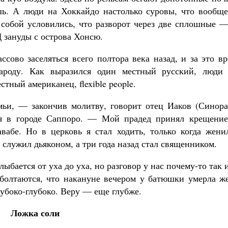
ак найти своё место в жизни
шь. А люди на Хоккайдо настолько суровы, что вообще
Кирилл Мурышев
 собой условились, что разворот через две сплошные —
 зануды с острова Хонсю.
сово заселяться всего полтора века назад, и за это в
ароду. Как выразился один местный русский, люди 
тный американец, flexible people.
ьи, — закончив молитву, говорит отец Иаков (Синораг
дня в городе Саппоро. — Мой прадед принял крещение
вабе. Но в церковь я стал ходить, только когда женил
служил дьяконом, а три года назад стал священником.
бается от уха до уха, но разговор у нас почему-то так 
болтаются, что накануне вечером у батюшки умерла же
убоко-глубоко. Веру — еще глубже.
Ложка соли