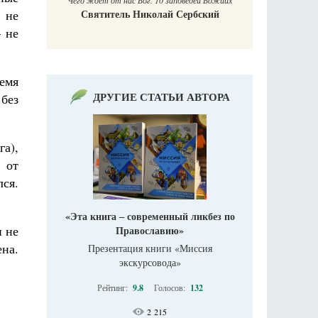
Чего ждет от нас Бог. 10 заповедей Божиих
 не
Святитель Николай Сербский
 не
ремя
ДРУГИЕ СТАТЬИ АВТОРА
без
а),
 от
ся.
«Эта книга ‒ современный ликбез по
и не
Православию»
на.
Презентация книги «Миссия
экскурсовода»
Рейтинг:
9.8
Голосов:
132
2 215