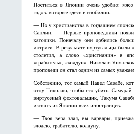
Поститься в Японии очень удобно: мясо 
гадов, которые здесь в изобилии.
— Но у христианства в тогдашнем японск
Саплин. — Первые проповедники появил
католики. Поначалу они добились больш
интриги. В результате португальцы были 
столетия, а слово «христианин» в яп
«грабитель», «колдун». Николаю Японском
проповеди он стал одним из самых уважа
Собственно, тот самый Павел Савабе, ко
отцу Николаю, чтобы его убить. Самурай 
виртуозный фехтовальщик, Такума Савабе
изгнать из Японии всех иностранцев.
— Твоя вера злая, вы варвары, приезж
злодею, грабителю, колдуну.