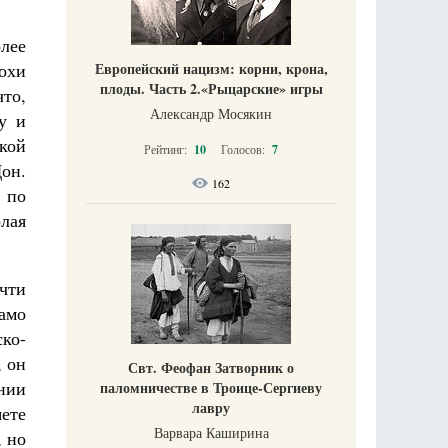
лее
охи
Европейский нацизм: корни, крона,
плоды. Часть 2.«Рыцарские» игры
то,
Александр Мосякин
у и
ской
Рейтинг:
10
Голосов:
7
Дон.
162
 по
лая
чти
амо
ко-
, он
Свт. Феофан Затворник о
онии
паломничестве в Троице-Сергиеву
лавру
ете
Варвара Каширина
, но