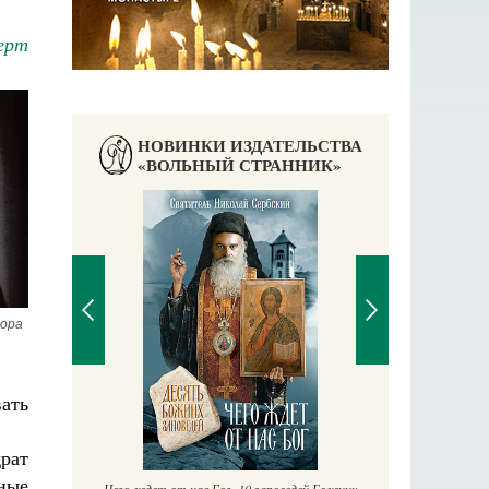
ерт
НОВИНКИ ИЗДАТЕЛЬСТВА
«ВОЛЬНЫЙ СТРАННИК»
ора 
ать
П
Ек
учись у
драт
чные