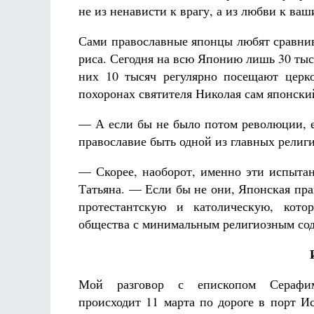
не из ненависти к врагу, а из любви к в
Сами православные японцы любят сравнив
риса. Сегодня на всю Японию лишь 30 тыся
них 10 тысяч регулярно посещают церко
похоронах святителя Николая сам японски
— А если бы не было потом революции, е
православие быть одной из главных рели
— Скорее, наоборот, именно эти испытан
Татьяна. — Если бы не они, Японская прав
протестантскую и католическую, кото
общества с минимальным религиозным со
Мой разговор с епископом Серафи
происходит 11 марта по дороге в порт И