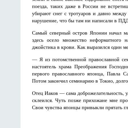
Фредерика де Грааф
К
поезда, таких даже в России не встрети
убирают снег с тротуаров и давно между
нарушение, что бы там ни написали в ПДД
Самый северный остров Японии начал мас
здесь осело множество неформатного н
джойстика в крови. Как выразился один мес
— Я из потомственной православной сем
настоятель храма Преображения Гос­по
первого православного японца, Павла Са
Потом закончил семинарию в Токио, долго 
Отец Иаков — сама доброжелательность, улы
склеился. Чуть позже прихожане мне про
Свои чувства японцы привыкли прятать гл