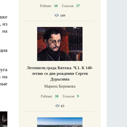
Рейтинг:
10
Голосов:
17
ршке
169
, из
 на
дня
Летописец града Китежа. Ч.1. К 140-
уга
летию со дня рождения Сергея
а на
Дурылина
ные
Марина Бирюкова
Рейтинг:
10
Голосов:
9
83