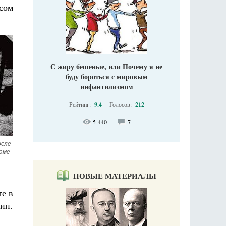
осом
С жиру бешеные, или Почему я не
буду бороться с мировым
инфантилизмом
Рейтинг:
9.4
Голосов:
212
5 440
7
сле 
аме 
НОВЫЕ МАТЕРИАЛЫ
те в
ип.