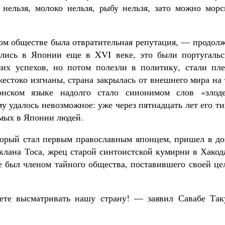
нельзя, молоко нельзя, рыбу нельзя, зато можно морс
ом обществе была отвратительная репутация, — продолж
ись в Японии еще в XVI веке, это были португальс
их успехов, но потом полезли в политику, стали пле
жестоко изгнаны, страна закрылась от внешнего мира на
онском языке надолго стало синонимом слов «злоде
у удалось невозможное: уже через пятнадцать лет его т
емых в Японии людей.
торый стал первым православным японцем, пришел в до
клана Тоса, жрец старой синтоистской кумирни в Хакод
 был членом тайного общества, поставившего своей це
аете высматривать нашу страну! — заявил Савабе Так