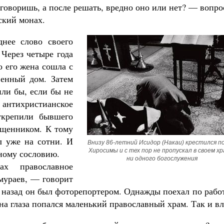
 говоришь, а после решать, вредно оно или нет? — вопр
ский монах.
нее слово своего
 Через четыре года
о его жена сошла с
венный дом. Затем
ли бы, если бы не
нтихристианское
укрепили бывшего
вященником. К тому
л уже на сотни. И
Внизу 86-летний Исидор (Накаи) крестился по
Хиросимы и с тех пор не пропускал в своем хр
ному сословию.
ни одного богослужения
х православное
мураев, — говорит
 назад он был фоторепортером. Однажды поехал по рабо
а глаза попался маленький православный храм. Так и вл