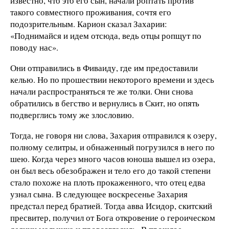
известно, что это его сын, начали роптать против
такого совместного проживания, сочтя его
подозрительным. Карион сказал Захарии:
«Поднимайся и идем отсюда, ведь отцы ропщут по
поводу нас».
Они отправились в Фиваиду, где им предоставили
келью. Но по прошествии некоторого времени и здесь
начали распространяться те же толки. Они снова
обратились в бегство и вернулись в Скит, но опять
подверглись тому же злословию.
Тогда, не говоря ни слова, Захария отправился к озеру,
полному селитры, и обнаженный погрузился в него по
шею. Когда через много часов юноша вышел из озера,
он был весь обезображен и тело его до такой степени
стало похоже на плоть прокаженного, что отец едва
узнал сына. В следующее воскресенье Захария
предстал перед братией. Тогда авва Исидор, скитский
пресвитер, получил от Бога откровение о героическом