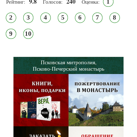
9.8
240
1
Рейтинг:
Голосов:
Оценка:
2
3
4
5
6
7
8
9
10
Псковская митрополия,
Псково-Печерский монастырь