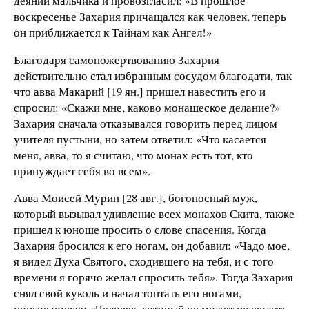
деянии мальчика и провозгласил: «В прошлое
воскресенье Захария причащался как человек, теперь
он приближается к Тайнам как Ангел!»
Благодаря самопожертвованию Захария
действительно стал избранным сосудом благодати, так
что авва Макарий [19 ян.] пришел навестить его и
спросил: «Скажи мне, каково монашеское делание?»
Захария сначала отказывался говорить перед лицом
учителя пустыни, но затем ответил: «Что касается
меня, авва, то я считаю, что монах есть тот, кто
принуждает себя во всем».
Авва Моисей Мурин [28 авг.], богоносный муж,
который вызывал удивление всех монахов Скита, также
пришел к юноше просить о слове спасения. Когда
Захария бросился к его ногам, он добавил: «Чадо мое,
я видел Духа Святого, сходившего на тебя, и с того
времени я горячо желал спросить тебя». Тогда Захария
снял свой куколь и начал топтать его ногами,
приговаривая: «Человек, который не может позволить,