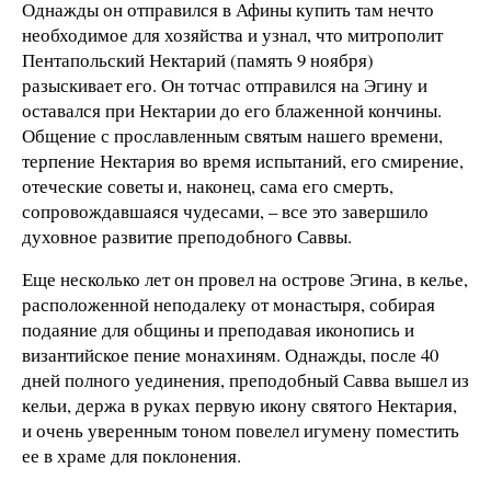
Однажды он отправился в Афины купить там нечто
необходимое для хозяйства и узнал, что митрополит
Пентапольский Нектарий (память 9 ноября)
разыскивает его. Он тотчас отправился на Эгину и
оставался при Нектарии до его блаженной кончины.
Общение с прославленным святым нашего времени,
терпение Нектария во время испытаний, его смирение,
отеческие советы и, наконец, сама его смерть,
сопровождавшаяся чудесами, – все это завершило
духовное развитие преподобного Саввы.
Еще несколько лет он провел на острове Эгина, в келье,
расположенной неподалеку от монастыря, собирая
подаяние для общины и преподавая иконопись и
византийское пение монахиням. Однажды, после 40
дней полного уединения, преподобный Савва вышел из
кельи, держа в руках первую икону святого Нектария,
и очень уверенным тоном повелел игумену поместить
ее в храме для поклонения.