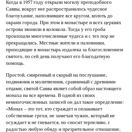
Когда в 1957 году открыли могилу преподобного
Саввы, вокруг нее распространилось чудесное
благоухание, наполнившее все кругом, вплоть до
окраин города. При этом в монастыре и всех церквях
острова звонили в колокола. Тогда у его гроба
произошли многочисленные чудеса и с тех пор не
прекращались. Местные жители и паломники,
приходящие в монастырь издалека за благословением
святого, по сей день получают его благодатную
помощь.
Простой, смиренный и скорый на послушание,
подвижник и молитвенник, сравнимый с древними
отцами, святой Савва являет собой образ настоящего
монаха на все времена. В одной из своих
немногочисленных записей он дал такое определение:
«Монах – это тот, кто страждет и оплакивает
собственные грехи, не замечая чужих, который не
осуждает и не гневается, но сносит терпеливо, с
радостью любую обиду и презрительное отношение,