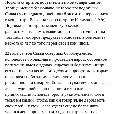
Поскольку приток посетителей в монастырь Святой
Троицы мешал безмолвию, которое преподобный
Савва считал драгоценнейшим благом, он переселился
в монастырь Всех святых на острове Калимнос (1926).
Подвижник построил маленькую келью,
расположенную чуть выше монастыря, в точности на
том месте, которое предуказал основатель обители за
несколько лет до того перед своей кончиной.
22 года святой Савва совершал богослужения,
исповедовал монахинь и просвещал народ, особенное
попечение имея о вдовах, сиротах и бедняках. Пищу
его составляли несколько кусочков просфоры, которые
он запивал небольшим количеством вина или
розмариновым отваром. Когда наступал вечер, он, весь
день трудившийся над писанием икон или
принимавший исповедь, брал в руки железный лом и
тесал им камни, чтобы, как он говорил, не даром есть
свой хлеб. Святой Савва уделял сну не более двух
часов в день, причем спал, сидя на дырявом стуле.