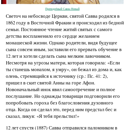
Преподобный Савва Новый
Светоч на небосводе Церкви, святой Савва родился в
1862 году в Восточной Фракии и происходил из бедной
семьи. Постоянное чтение житий святых с самого
детства воспламенило его сердце желанием
монашеской жизни. Однако родители, видя будущее
сына совсем иным, заставили его прервать обучение в
12 лет и хотели сделать сына мелким лавочником.
Несмотря на угрозы матери, которая говорила: «Если
ты станешь монахом, я умру», он бежал из дома и, как
олень, стремящийся к источнику (ср.: Пс. 41: 2),
пришел в скит святой Анны на горе Афон.
Новоначальный инок явил самоотречение и полное
послушание. Но однажды товарищи подговорили его
попробовать гороха без благословения духовного
отца. Когда он сделал это, перед ним предстал бес и
сказал, ликуя: «Я тебя прельстил!»
12 лет спустя (1887) Савва отправился паломником в