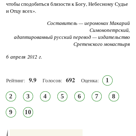
чтобы сподобиться близости к Богу, Небесному Судье
и Отцу всех».
Составитель — иеромонах Макарий
Симонопетрский,
адаптированный русский перевод — издательство
Сретенского монастыря
6 апреля 2012 г.
9.9
692
1
Рейтинг:
Голосов:
Оценка:
2
3
4
5
6
7
8
9
10