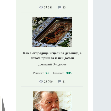
37 381
13
Как Богородица исцелила девочку, а
потом пришла к ней домой
Дмитрий Злодорев
Рейтинг:
9.9
Голосов:
2015
23 706
11