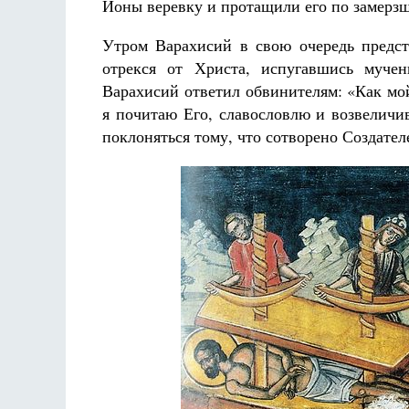
Ионы веревку и протащили его по замерзше
Утром Варахисий в свою очередь предста
отрекся от Христа, испугавшись муче
Варахисий ответил обвинителям: «Как мо
я почитаю Его, славословлю и возвеличи
поклоняться тому, что сотворено Создате