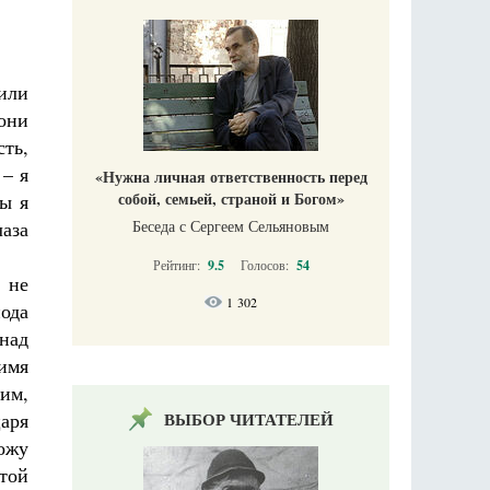
или
они
сть,
 – я
«Нужна личная ответственность перед
собой, семьей, страной и Богом»
ы я
лаза
Беседа с Сергеем Сельяновым
Рейтинг:
9.5
Голосов:
54
 не
1 302
ода
над
имя
Ним,
аря
ВЫБОР ЧИТАТЕЛЕЙ
кожу
той