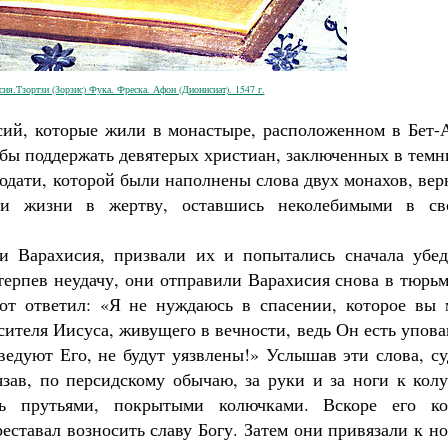
ия.Тзортзи (Зорзис) Фука. Фреска. Афон (Дионисиат). 1547 г.
исий, которые жили в монастыре, расположенном в Бет-
тобы поддержать девятерых христиан, заключенных в тем
годати, которой были наполнены слова двух монахов, ве
и жизни в жертву, оставшись неколебимыми в св
и Варахисия, призвали их и попытались сначала убед
терпев неудачу, они отправили Варахисия снова в тюрь
от ответил: «Я не нуждаюсь в спасении, которое вы 
асителя Иисуса, живущего в вечности, ведь Он есть упов
ведуют Его, не будут уязвлены!» Услышав эти слова, с
язав, по персидскому обычаю, за руки и за ноги к кол
ть прутьями, покрытыми колючками. Вскоре его ко
еставал возносить славу Богу. Затем они привязали к н