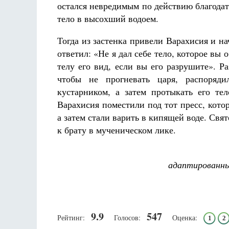
остался невредимым по действию благодат
тело в высохший водоем.
Тогда из застенка привели Варахисия и н
ответил: «Не я дал себе тело, которое вы 
телу его вид, если вы его разрушите». 
чтобы не прогневать царя, распоряд
кустарником, а затем протыкать его те
Варахисия поместили под тот пресс, кот
а затем стали варить в кипящей воде. Свя
к брату в мученическом лике.
адаптированны
9.9
547
Рейтинг:
Голосов:
Оценка:
1
2