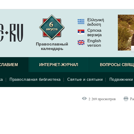
Ελληνική
έκδοση
Српска
верзиjа
English
Православный
version
календарь
СЛАВИЕМ
ИНТЕРНЕТ-ЖУРНАЛ
ВОПРОСЫ СВЯЩ
ка
|
Православная библиотека
|
Святые и святыни
|
Подвижники 
2 269 просмотров
Ра