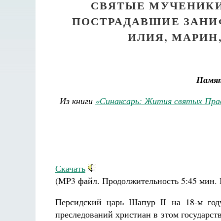
СВЯТЫЕ МУЧЕНИКИ
ПОСТРАДАВШИЕ ЗАНИФ
ИЛИЯ, МАРИН,
Памят
Из книги
«Синаксарь: Жития святых Пра
Скачать
(MP3 файл. Продолжительность
5:45 мин.
Персидский царь Шапур II на 18-м год
преследований христиан в этом государст
ец. Научись у