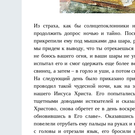
Из страха, как бы солнцепоклонники 
продолжить допрос ночью и тайно. Пос
прикрепили ему под мышками два шара, р
мы придем к выводу, что ты отрекаешься 
не боюсь вашего огня, и ваши шары не у
испытал его и смог одержать еще более в
свинец, а затем – в горло и уши, а потом с
На следующий день было приказано прив
проводил такой чудесной ночи, как на 
нашего Иисуса Христа. Его попытались
тщетными доводами истязателей и сказа
Христово, снова обретет ее в день воскр
обновившись в Его славе». Оказавшись
повелели отрубать ему пальцы на руках и 
с головы и отрезали язык, его бросили