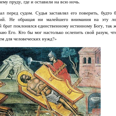
му пруду, где и оставили на всю ночь.
л перед судом. Судья заставлял его поверить, будто б
ний. Не обращая ни малейшего внимания на эту ло
й брат поклонялся единственному истинному Богу, так 
ваю Его. Кто бы мог настолько ослепить свой разум, ч
лем для человеческих нужд?»