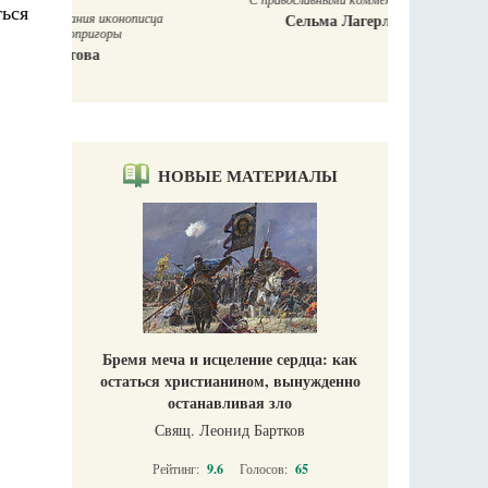
ться
Сельма Лагерлёф
онописца
ы
НОВЫЕ МАТЕРИАЛЫ
Бремя меча и исцеление сердца: как
остаться христианином, вынужденно
останавливая зло
Свящ. Леонид Бартков
Рейтинг:
9.6
Голосов:
65