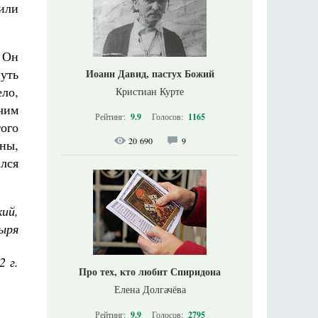
сили
. Он
нуть
Иоанн Давид, пастух Божий
ело,
Кристиан Курте
чим
Рейтинг:
9.9
Голосов:
1165
ого
20 690
9
ены,
ился
ий,
ыря
2 г.
Про тех, кто любит Спиридона
Елена Долгачёва
Рейтинг:
9.9
Голосов:
2795