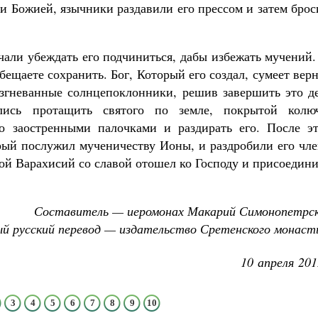
и Божией, язычники раздавили его прессом и затем бро
ачали убеждать его подчиниться, дабы избежать мучений
обещаете сохранить. Бог, Который его создал, сумеет вер
Разгневанные солнцепоклонники, решив завершить это д
ились протащить святого по земле, покрытой колю
ло заостренными палочками и раздирать его. После эт
орый послужил мученичеству Ионы, и раздробили его чл
той Варахисий со славой отошел ко Господу и присоедин
Составитель — иеромонах Макарий Симонопетрск
й русский перевод — издательство Сретенского монаст
10 апреля 201
3
4
5
6
7
8
9
10