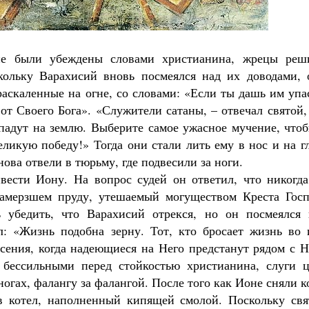
не были убеждены словами христианина, жрецы реш
кольку Варахисий вновь посмеялся над их доводами, 
аскаленные на огне, со словами: «Если ты дашь им упа
от Своего Бога». «Служители сатаны, – отвечал святой,
падут на землю. Выберите самое ужасное мучение, чтоб
еликую победу!» Тогда они стали лить ему в нос и на г
нова отвели в тюрьму, где подвесили за ноги.
ести Иону. На вопрос судей он ответил, что никогда
замерзшем пруду, утешаемый могуществом Креста Госп
 убедить, что Варахисий отрекся, но он посмеялся 
л: «Жизнь подобна зерну. Тот, кто бросает жизнь во 
есения, когда надеющиеся на Него предстанут рядом с 
 бессильными перед стойкостью христианина, слуги ц
ногах, фалангу за фалангой. После того как Ионе сняли 
 в котел, наполненный кипящей смолой. Поскольку свя