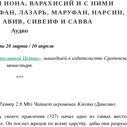
 ИОНА, ВАРАХИСИЙ И С НИМИ
АН, ЛАЗАРЬ, МАРУФАН, НАРСИН,
 АВИВ, СИВЕИФ И САВВА
Аудио
ь 28 марта / 10 апреля
вославной Церкви»
, вышедшей в издательстве Сретенск
монастыря.
***
Размер
2.8 Mb
)
Читает иеромонах Клеопа (Данелян)
Православный мальчик
у своего правления (327) начал одно из самых жесто
Екатерина Баканова
ве. Он послал жрецов по всему царству, дабы они разру