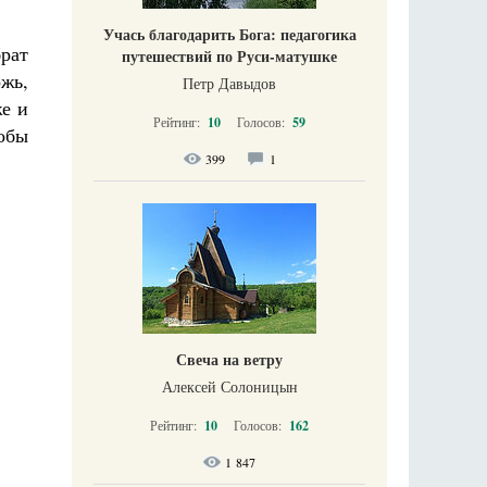
Учась благодарить Бога: педагогика
рат
путешествий по Руси-матушке
жь,
Петр Давыдов
же и
Рейтинг:
10
Голосов:
59
тобы
399
1
Свеча на ветру
Алексей Солоницын
Рейтинг:
10
Голосов:
162
1 847