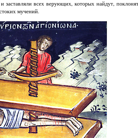
 и заставляли всех верующих, которых найдут, поклоня
Печорские истории. Воспоминания ик
Галины Яковлевны Подопригор
естоких мучений.
Екатерина Платова