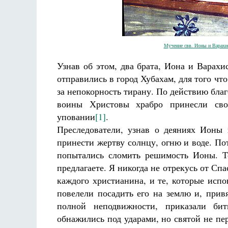
Мучение свв. Ионы и Варахис
Узнав об этом, два брата, Иона и Варах
отправились в город Хубахам, для того ч
за непокорность тирану. По действию бла
воины Христовы храбро принесли сво
уповании
[1]
.
Преследователи, узнав о деяниях Ионы 
принести жертву солнцу, огню и воде. По
попытались сломить решимость Ионы. Т
предлагаете. Я никогда не отрекусь от Сп
каждого христианина, и те, которые испо
повелели посадить его на землю и, прив
полной неподвижности, приказали би
обнажились под ударами, но святой не пер