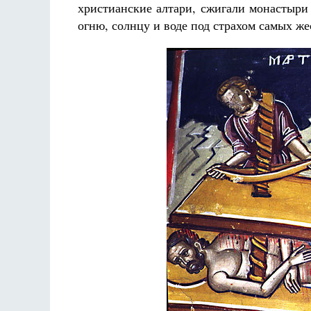
христианские алтари, сжигали монастыри
Чего ждет от нас Бог. 10 заповедей Божиих
огню, солнцу и воде под страхом самых ж
Святитель Николай Сербский