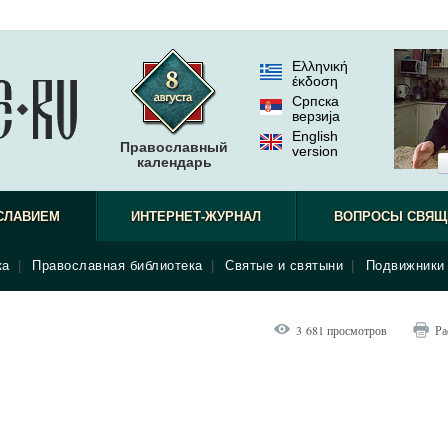
Ελληνική
έκδοση
Српска
верзиjа
English
Православный
version
календарь
СЛАВИЕМ
ИНТЕРНЕТ-ЖУРНАЛ
ВОПРОСЫ СВЯЩ
ка
|
Православная библиотека
|
Святые и святыни
|
Подвижники 
3 681 просмотров
Ра