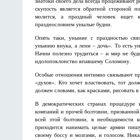
знатоки своего дела всегда процеживают ре
скупость является обратной стороной п
молится, а праздный человек ищет к
празднословием унылые будни.
Опять таки, уныние с праздностью свя
унынию внука, а лени – дочь». То есть ун
Начни полезно трудиться – и мир не буд
идолопоклонство впавшему Соломону.
Особые отношения интимно связывают пра
«духов». Кто хочет властвовать, тот дол
должен словами, как красками, рисовать в
В демократических странах процедуре 
компаний и прочей болтовни, призванной 
всей этой болтовни, в необходимости 
приходится нанимать целые армии пиш
своему боссу и мозгами, и голосом. Ника