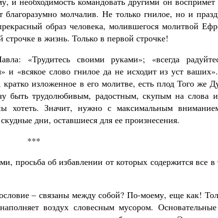
ему, и необходимость командовать другими он воспримет
ет благоразумно молчалив. Не только гнилое, но и праз
прекрасный образ человека, молившегося молитвой Ефр
 строчке в жизнь. Только в первой строчке!
вла: «Трудитесь своими руками»; «всегда радуйтес
Великомученик Георгий Победоносец. Н
» и «всякое слово гнилое да не исходит из уст ваших»
святого
Роман Котов
 кратко изложенное в его молитве, есть плод Того же Д
Как найти своё место в жизни
очу быть трудолюбивым, радостным, скупым на слова и
Кирилл Мурышев
ы хотеть. Значит, нужно с максимальным внимание
скудные дни, оставшиеся для ее произнесения.
***
ми, просьба об избавлении от которых содержится все в
нословие – связаны между собой? По-моему, еще как! То
и наполняет воздух словесным мусором. Основательные