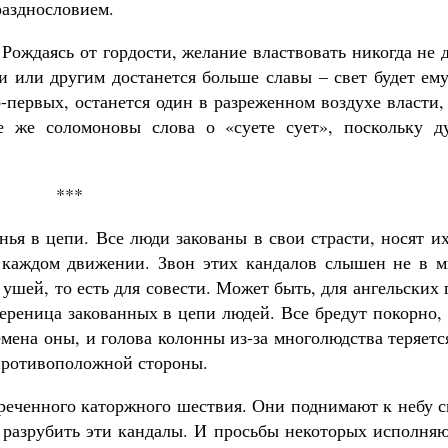
разднословием.
Рождаясь от гордости, желание властвовать никогда не 
и или другим достанется больше славы – свет будет ем
о-первых, останется один в разреженном воздухе власти,
те же соломоновы слова о «суете сует», поскольку д
***
нья в цепи. Все люди закованы в свои страсти, носят и
и каждом движении. Звон этих кандалов слышен не в м
ушей, то есть для совести. Может быть, для ангельских 
ереница закованных в цепи людей. Все бредут покорно,
мена оны, и голова колонны из-за многолюдства теряетс
с противоположной стороны.
бреченного каторжного шествия. Они поднимают к небу 
 разрубить эти кандалы. И просьбы некоторых исполняю