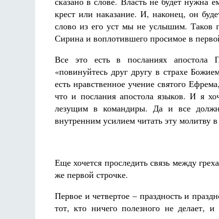
сказано в слове. Власть не будет нужна 
крест или наказание. И, наконец, он буд
слово из его уст мы не услышим. Таков 
Сирина и воплотившего просимое в первой
Все это есть в посланиях апостола Па
«повинуйтесь друг другу в страхе Божием
Разлуки не будет
есть нравственное учение святого Ефрема,
Фредерика де Грааф
что и послания апостола языков. И я х
лезущим в командиры. Да и все должн
внутренним усилием читать эту молитву в 
Еще хочется проследить связь между греха
же первой строчке.
Первое и четвертое – праздность и празд
тот, кто ничего полезного не делает, 