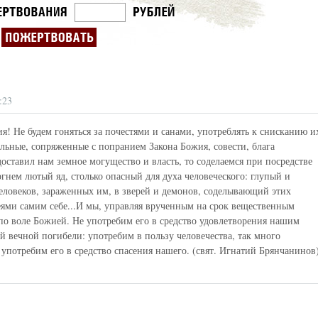
:23
я! Не будем гоняться за почестями и санами, употреблять к снисканию и
льные, сопряженные с попранием Закона Божия, совести, блага
ставил нам земное могущество и власть, то соделаемся при посредстве
ргнем лютый яд, столько опасный для духа человеческого: глупый и
ловеков, зараженных им, в зверей и демонов, соделывающий этих
деями самим себе...И мы, управляя врученным на срок вещественным
по воле Божией. Не употребим его в средство удовлетворения нашим
ей вечной погибели: употребим в пользу человечества, так много
употребим его в средство спасения нашего. (свят. Игнатий Брянчанинов