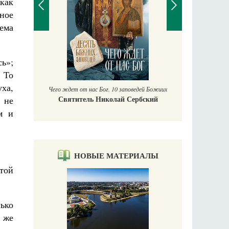
 как
дное
ема
П
Е
ь»;
аучись у
. То
уха,
Чего ждет от нас Бог. 10 заповедей Божиих
Святитель Николай Сербский
 не
м и
НОВЫЕ МАТЕРИАЛЫ
 той
лько
 же