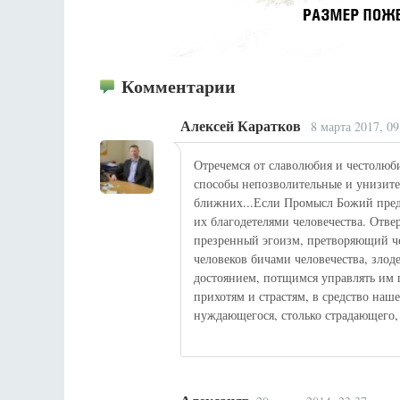
Комментарии
Алексей Каратков
8 марта 2017, 09
Отречемся от славолюбия и честолюби
способы непозволительные и унизите
ближних...Если Промысл Божий предо
их благодетелями человечества. Отве
презренный эгоизм, претворяющий че
человеков бичами человечества, зло
достоянием, потщимся управлять им 
прихотям и страстям, в средство наш
нуждающегося, столько страдающего, 