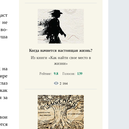
даст
у не
 во-
уша
Когда начнется настоящая жизнь?
Из книги «Как найти свое место в
жизни​»
х на
Рейтинг:
9.8
Голосов:
139
ире
глаз
2 164
 как
я за
свои
тся