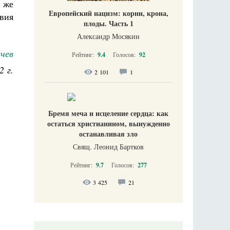
 же
Европейский нацизм: корни, крона,
вия
плоды. Часть 1
Александр Мосякин
чев
Рейтинг:
9.4
Голосов:
92
2 г.
2 101
1
Бремя меча и исцеление сердца: как
остаться христианином, вынужденно
останавливая зло
Свящ. Леонид Бартков
Рейтинг:
9.7
Голосов:
277
3 425
21