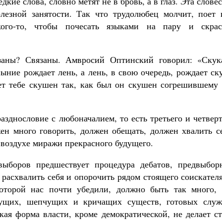
дкие слова, словно метят не в бровь, а в глаз. Эта слове
олезной занятости. Так что трудолюбец молчит, поет 
ого-то, чтобы почесать языками на пару и скрас
заны? Связаны. Амвросий Оптинский говорил: «Скук
ыние рождает лень, а лень, в свою очередь, рождает ск
ет тебе скушен так, как был он скушен согрешившему 
зднословие с любоначалием, то есть третьего и четвер
жен много говорить, должен обещать, должен хвалить с
 воздухе миражи прекрасного будущего.
выборов предшествует процедура дебатов, предвыбор
расхвалить себя и опорочить рядом стоящего соискател
которой нас почти убедили, должно быть так много, 
ущих, шепчущих и кричащих существ, готовых служ
кая форма власти, кроме демократической, не делает с