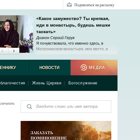
Подписаться на рассылку
«Какое замужество? Ты крепкая,
иди в монастырь, будешь мешки
таскать»
Диакон Сергий Герук
Я почувствовала, что именно здесь, в
Матронинском монастыре, мое место, и
главное ‒ очень много работы, которую я
люблю и умею делать.
ЕННИКУ
НОВОСТИ
МЕДИА
благочестия
|
Жизнь Церкви
|
Богослужение
спечатать