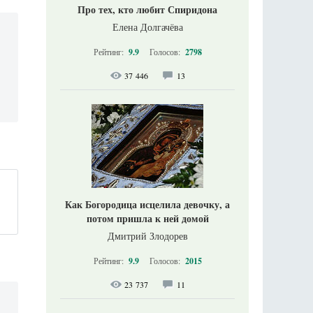
Про тех, кто любит Спиридона
Елена Долгачёва
Рейтинг:
9.9
Голосов:
2798
37 446
13
Как Богородица исцелила девочку, а
потом пришла к ней домой
Дмитрий Злодорев
Рейтинг:
9.9
Голосов:
2015
23 737
11