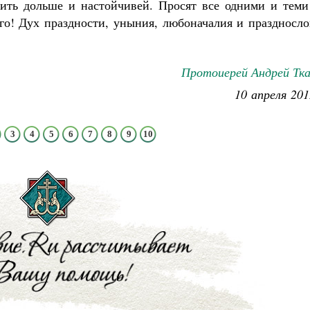
сить дольше и настойчивей. Просят все одними и теми
го! Дух праздности, уныния, любоначалия и праздносло
Протоиерей Андрей Тка
10 апреля 201
3
4
5
6
7
8
9
10