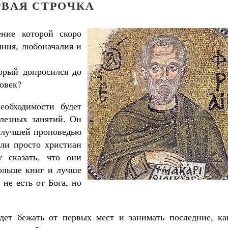
РВАЯ СТРОЧКА
ение которой скоро
ыния, любоначалия и
торый допросился до
овек?
еобходимости будет
лезных занятий. Он
ет лучшей проповедью
ли просто христиан
 сказать, что они
больше книг и лучше
 не есть от Бога, но
дет бежать от первых мест и занимать последние, ка