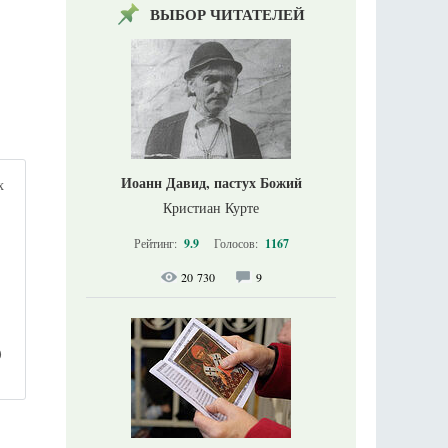
ВЫБОР ЧИТАТЕЛЕЙ
Иоанн Давид, пастух Божий
х
Кристиан Курте
Рейтинг:
9.9
Голосов:
1167
20 730
9
)