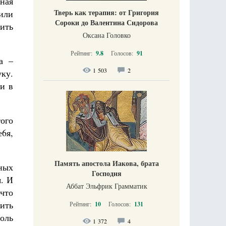
сная
Тверь как терапия: от Григория
или
Сороки до Валентина Сидорова
ить
Оксана Головко
Рейтинг:
9.8
Голосов:
91
а –
1 503
2
уку.
и в
того
е6я,
Память апостола Иакова, брата
ных
Господня
я. И
Аббат Эльфрик Грамматик
что
ить
Рейтинг:
10
Голосов:
131
толь
1 372
4