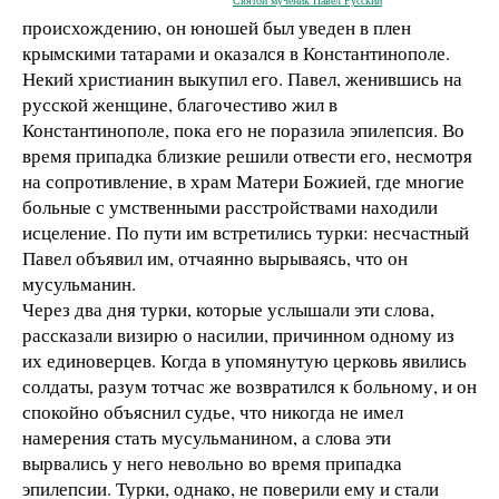
Святой мученик Павел Русский
происхождению, он юношей был уведен в плен
крымскими татарами и оказался в Константинополе.
Некий христианин выкупил его. Павел, женившись на
русской женщине, благочестиво жил в
Константинополе, пока его не поразила эпилепсия. Во
время припадка близкие решили отвести его, несмотря
на сопротивление, в храм Матери Божией, где многие
больные с умственными расстройствами находили
исцеление. По пути им встретились турки: несчастный
Павел объявил им, отчаянно вырываясь, что он
мусульманин.
Через два дня турки, которые услышали эти слова,
рассказали визирю о насилии, причинном одному из
их единоверцев. Когда в упомянутую церковь явились
солдаты, разум тотчас же возвратился к больному, и он
спокойно объяснил судье, что никогда не имел
намерения стать мусульманином, а слова эти
вырвались у него невольно во время припадка
эпилепсии. Турки, однако, не поверили ему и стали