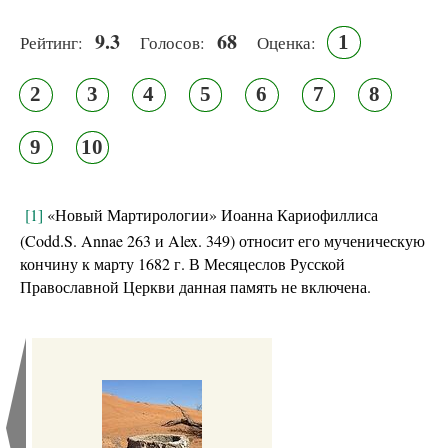
9.3
68
1
Рейтинг:
Голосов:
Оценка:
2
3
4
5
6
7
8
9
10
[1]
«Новый Мартирологии» Иоанна Кариофиллиса
(Codd.S. Annae 263 и Alex. 349) относит его мученическую
кончину к марту 1682 г. В Месяцеслов Русской
Православной Церкви данная память не включена.