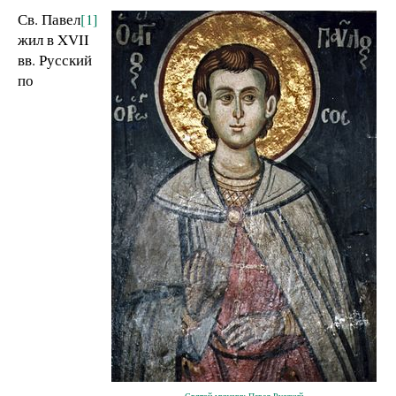
Св. Павел
[1]
жил в XVII
вв. Русский
по