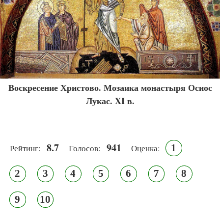
Воскресение Христово. Мозаика монастыря Осиос
Лукас. XI в.
8.7
941
1
Рейтинг:
Голосов:
Оценка:
2
3
4
5
6
7
8
9
10