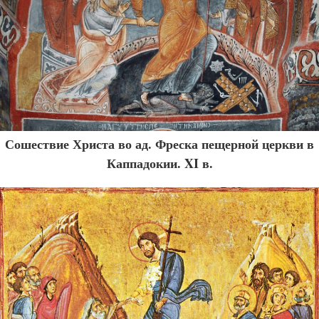
Сошествие Христа во ад. Фреска пещерной церкви в
Каппадокии. XI в.