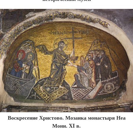
Воскресение Христово. Мозаика монастыря Неа
Мони. XI в.