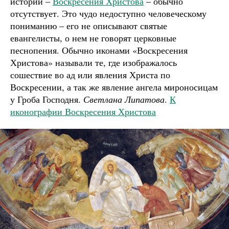
истории –
Воскресения Христова
– обычно
отсутствует. Это чудо недоступно человеческому
пониманию – его не описывают святые
евангелисты, о нем не говорят церковные
песнопения. Обычно иконами «Воскресения
Христова» называли те, где изображалось
сошествие во ад или явления Христа по
Воскресении, а так же явление ангела мироносицам
у Гроба Господня.
Светлана Липатова
.
К
иконографии Воскресения Христова