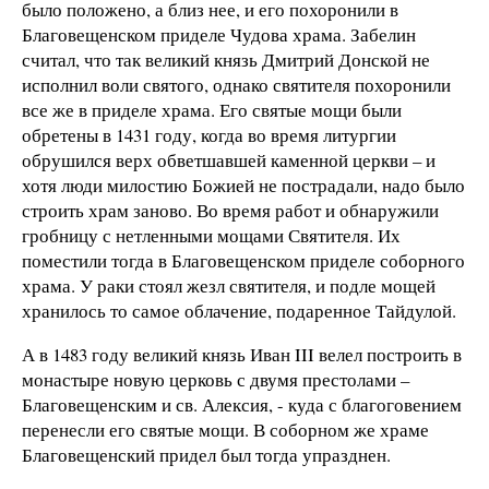
было положено, а близ нее, и его похоронили в
Благовещенском приделе Чудова храма. Забелин
считал, что так великий князь Дмитрий Донской не
исполнил воли святого, однако святителя похоронили
все же в приделе храма. Его святые мощи были
обретены в 1431 году, когда во время литургии
обрушился верх обветшавшей каменной церкви – и
хотя люди милостию Божией не пострадали, надо было
строить храм заново. Во время работ и обнаружили
гробницу с нетленными мощами Святителя. Их
поместили тогда в Благовещенском приделе соборного
храма. У раки стоял жезл святителя, и подле мощей
хранилось то самое облачение, подаренное Тайдулой.
А в 1483 году великий князь Иван III велел построить в
монастыре новую церковь с двумя престолами –
Благовещенским и св. Алексия, - куда с благоговением
перенесли его святые мощи. В соборном же храме
Благовещенский придел был тогда упразднен.