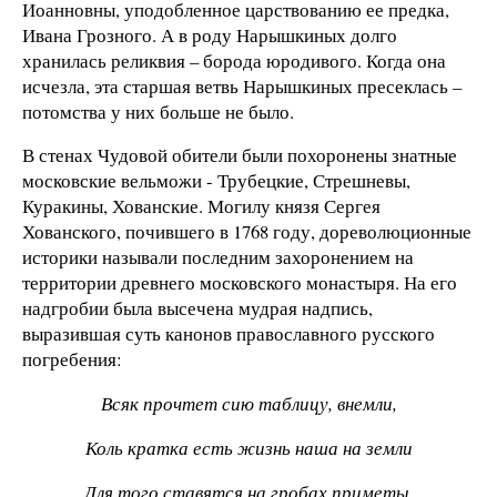
Иоанновны, уподобленное царствованию ее предка,
Ивана Грозного. А в роду Нарышкиных долго
хранилась реликвия – борода юродивого. Когда она
исчезла, эта старшая ветвь Нарышкиных пресеклась –
потомства у них больше не было.
В стенах Чудовой обители были похоронены знатные
московские вельможи - Трубецкие, Стрешневы,
Куракины, Хованские. Могилу князя Сергея
Хованского, почившего в 1768 году, дореволюционные
историки называли последним захоронением на
территории древнего московского монастыря. На его
надгробии была высечена мудрая надпись,
выразившая суть канонов православного русского
погребения:
Всяк прочтет сию таблицу, внемли,
Коль кратка есть жизнь наша на земли
Для того ставятся на гробах приметы,