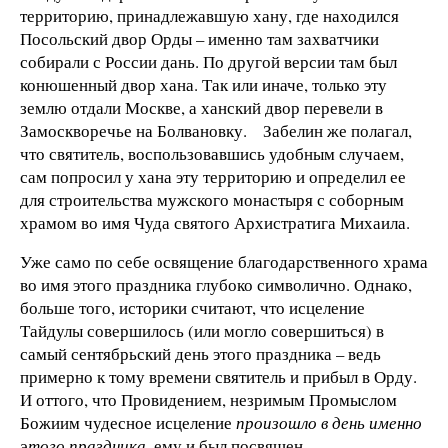
территорию, принадлежавшую хану, где находился
Посольский двор Орды – именно там захватчики
собирали с России дань. По другой версии там был
конюшенный двор хана. Так или иначе, только эту
землю отдали Москве, а ханский двор перевели в
Замоскворечье на Болвановку. Забелин же полагал,
что святитель, воспользовавшись удобным случаем,
сам попросил у хана эту территорию и определил ее
для строительства мужского монастыря с соборным
храмом во имя Чуда святого Архистратига Михаила.
Уже само по себе освящение благодарственного храма
во имя этого праздника глубоко символично. Однако,
больше того, историки считают, что исцеление
Тайдулы совершилось (или могло совершиться) в
самый сентябрьский день этого праздника – ведь
примерно к тому времени святитель и прибыл в Орду.
И оттого, что Провидением, незримым Промыслом
Божиим чудесное исцеление
произошло в день именно
этого
праздника
, ему и был посвящен