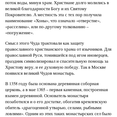
поток воды, минуя храм. Христиане долго молились в
великой благодарности Богу и их Святому
Покровителю. А местность эта с тех пор получила
наименование «Хоны», что означало «отверстие»,
«расселина», или по-другому толкованию –
«погружение».
Смысл этого Чуда трактовали как защиту
православного христианского храма от язычников. Для
православной Руси, томившейся под игом иноверцев,
праздник символизировал и спасительную помощь за
Христову веру, и ее духовную победу. Так в Москве
появился великий Чудов монастырь.
В 1358 году была основана деревянная соборная
церковь, а в мае 1365 – первая каменная, построенная
взамен деревянной. Основатель монастыря
позаботился и о его достатке, обогатив кремлевскую
обитель «драгоценной утварью, селами, рыбными
ловлями». Одним из этих таких монастырских сел было