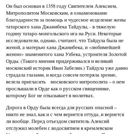
Он был основан в 1358 году Святителем Алексием,
Митрополитом Московским, в ознаменование
благодарности за помощь и чудесное исцеление жены
татарского хана Джанибека Тайдулы, - в тяжелую
годину татаро-монгольского ига на Руси. Некоторые
исследователи, однако, считают, что Тайдула была не
женой, а матерью хана Джанибека, и «любимейшей
женою» знаменитого хана Узбека, устроителя Золотой
Орды. (Такого мнения придерживался и великий
московский историк Иван Забелин.) Тайдула уже давно
страдала глазами, и когда совсем потеряла зрение,
велела пригласить московского митрополита – о нем
прослышали в Орде как о русском священнике,
которому Бог не отказывает в молитвах.
Дорога в Орду была всегда для русских опасной –
никто не знал, как и с чем вернется оттуда, и вернется
ли вообще. Перед отъездом святитель Алексий
отслужил молебен с водосвятием в кремлевском