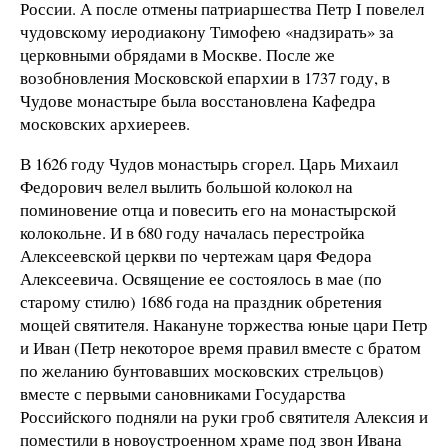
России. А после отмены патриаршества Петр I повелел
чудовскому иеродиакону Тимофею «надзирать» за
церковными обрядами в Москве. После же
возобновления Московской епархии в 1737 году, в
Чудове монастыре была восстановлена Кафедра
московских архиереев.
В 1626 году Чудов монастырь сгорел. Царь Михаил
Федорович велел вылить большой колокол на
поминовение отца и повесить его на монастырской
колокольне. И в 680 году началась перестройка
Алексеевской церкви по чертежам царя Федора
Алексеевича. Освящение ее состоялось в мае (по
старому стилю) 1686 года на праздник обретения
мощей святителя. Накануне торжества юные цари Петр
и Иван (Петр некоторое время правил вместе с братом
по желанию бунтовавших московских стрельцов)
вместе с первыми сановниками Государства
Российского подняли на руки гроб святителя Алексия и
поместили в новоустроенном храме под звон Ивана