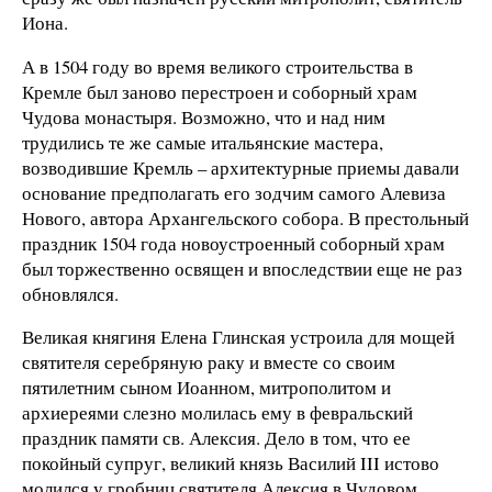
Иона.
А в 1504 году во время великого строительства в
Кремле был заново перестроен и соборный храм
Чудова монастыря. Возможно, что и над ним
трудились те же самые итальянские мастера,
возводившие Кремль – архитектурные приемы давали
основание предполагать его зодчим самого Алевиза
Нового, автора Архангельского собора. В престольный
праздник 1504 года новоустроенный соборный храм
был торжественно освящен и впоследствии еще не раз
обновлялся.
Великая княгиня Елена Глинская устроила для мощей
святителя серебряную раку и вместе со своим
пятилетним сыном Иоанном, митрополитом и
архиереями слезно молилась ему в февральский
праздник памяти св. Алексия. Дело в том, что ее
покойный супруг, великий князь Василий III истово
молился у гробниц святителя Алексия в Чудовом