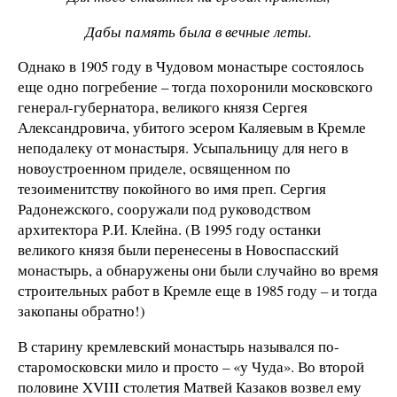
Дабы память была в вечные леты.
Однако в 1905 году в Чудовом монастыре состоялось
еще одно погребение – тогда похоронили московского
генерал-губернатора, великого князя Сергея
Александровича, убитого эсером Каляевым в Кремле
неподалеку от монастыря. Усыпальницу для него в
новоустроенном приделе, освященном по
тезоименитству покойного во имя преп. Сергия
Радонежского, сооружали под руководством
архитектора Р.И. Клейна. (В 1995 году останки
великого князя были перенесены в Новоспасский
монастырь, а обнаружены они были случайно во время
строительных работ в Кремле еще в 1985 году – и тогда
закопаны обратно!)
В старину кремлевский монастырь назывался по-
старомосковски мило и просто – «у Чуда». Во второй
половине XVIII столетия Матвей Казаков возвел ему