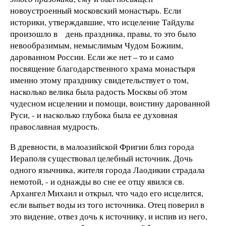
новоустроенный московский монастырь. Если
историки, утверждавшие, что исцеление Тайдулы
произошло в день праздника, правы, то это было
невообразимым, немыслимым Чудом Божиим,
дарованном России. Если же нет – то и само
посвящение благодарственного храма монастыря
именно этому празднику свидетельствует о том,
насколько велика была радость Москвы об этом
чудесном исцелении и помощи, воистину дарованной
Руси, - и насколько глубока была ее духовная
православная мудрость.
В древности, в малоазийской Фригии близ города
Иераполя существовал целебный источник. Дочь
одного язычника, жителя города Лаодикии страдала
немотой, - и однажды во сне ее отцу явился св.
Архангел Михаил и открыл, что чадо его исцелится,
если выпьет воды из того источника. Отец поверил в
это видение, отвез дочь к источнику, и испив из него,