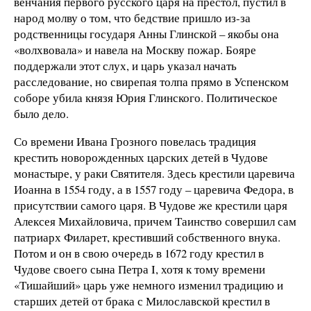
венчания первого русского царя на престол, пустил в
народ молву о том, что бедствие пришло из-за
родственницы государя Анны Глинской – якобы она
«волхвовала» и навела на Москву пожар. Бояре
поддержали этот слух, и царь указал начать
расследование, но свирепая толпа прямо в Успенском
соборе убила князя Юрия Глинского. Политическое
было дело.
Со времени Ивана Грозного повелась традиция
крестить новорожденных царских детей в Чудове
монастыре, у раки Святителя. Здесь крестили царевича
Иоанна в 1554 году, а в 1557 году – царевича Федора, в
присутствии самого царя. В Чудове же крестили царя
Алексея Михайловича, причем Таинство совершил сам
патриарх Филарет, крестивший собственного внука.
Потом и он в свою очередь в 1672 году крестил в
Чудове своего сына Петра I, хотя к тому времени
«Тишайший» царь уже немного изменил традицию и
старших детей от брака с Милославской крестил в