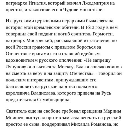
патриарха Игнатия, который венчал Лжедмитрия на
престол, и заключили его в Чудове монастыре.
И с русскими церковными иерархами была связана
история этой кремлевской обители. В 1612 году в нем
совершил свой подвиг и погиб святитель Гермоген,
патриарх Московский, рассылавший из заточения по
всей России грамоты с призывом бороться за
Отечество с врагами его и ставший идейным
вдохновителем русского ополчения: «Не запрещу
Ляпунову ополчаться за Москву. Благословляю воинов
на смерть за веру и на защиту Отечества», - говорил он
польским интервентам, принуждавшим его
благословить на русское царство польского
королевича Владислава, которого привела на Русь
предательская Семибоярщина.
Святитель еще на свободе требовал крещения Марины
Мнишек, выступал против замысла венчать на русский
престол ее сына, поддерживал Михаила Романова, но