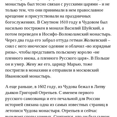
монастырь был тесно связан с русскими царями – и не
только тем, что они принимали в нем православное
крещение и присутствовали на праздничных
богослужениях. В Смутном 1610 году в Чудовом был
насильно пострижен в монахи Василий Шуйский, а
потом переведен в Иосифо-Волоколамский монастырь.
Через два года его забрал оттуда гетман Жолкевский –
снял с него иноческое одеяние и облачил «во изрядные
ризы», чтобы представить польскому королю «не
пленного инока, а пленного Русского царя». В Польше
он и умер. Жену же его, царицу Марью, тоже
постригли в монахини и отправили в московский
Ивановский монастырь.
А еще раньше, в 1602 году, из Чудова бежал в Литву
дьякон Григорий Отрепьев. С именем первого
русского самозванца и его печальной для России
историей связана одна из самых известных страниц в
летописи Чудова монастыря. Отрепьев и сейчас
вызывает споры ученых. Считается, что он был сыном