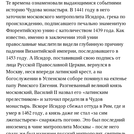
Те времена ознаменовали выдающимися событиями
историю Чудова монастыря. В 1441 году в него
заточили московского митрополита Исидора, грека по
происхождению, подписавшего печально знаменитую
Флорентийскую унию с католичеством 1439 года. Как
известно, именно в заключении этой унии
православные мыслители видели глубинную причину
падения Византийской империи, последовавшего в
1453 году. А Исидор, поставивший свою подпись от
лица Русской Православной Церкви, вернулся в
Москву, неся впереди латинский крест, а на
богослужении в Успенском соборе помянул на ектенье
папу Римского Евгения. Разгневанный великий князь
московский, Василий II назвал его «латинским
прелестником» и заточил предателя в Чудов
монастырь. Вскоре Исидор сбежал оттуда в Рим, где и
умер в 1462 году, а князь даже не стал «за сим
лжепастырем» снаряжать погоню. Это был последний
иноземец в чине митрополита Москвы – после него
сразу же был назначен русский митрополит, святитель