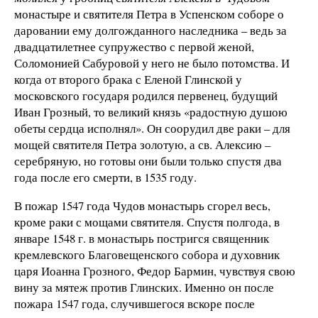
монастыре и святителя Петра в Успенском соборе о
даровании ему долгожданного наследника – ведь за
двадцатилетнее супружество с первой женой,
Соломонией Сабуровой у него не было потомства. И
когда от второго брака с Еленой Глинской у
московского государя родился первенец, будущий
Иван Грозный, то великий князь «радостную душою
обеты сердца исполнял». Он соорудил две раки – для
мощей святителя Петра золотую, а св. Алексию –
серебряную, но готовы они были только спустя два
года после его смерти, в 1535 году.
В пожар 1547 года Чудов монастырь сгорел весь,
кроме раки с мощами святителя. Спустя полгода, в
январе 1548 г. в монастырь постригся священник
кремлевского Благовещенского собора и духовник
царя Иоанна Грозного, Федор Бармин, чувствуя свою
вину за мятеж против Глинских. Именно он после
пожара 1547 года, случившегося вскоре после