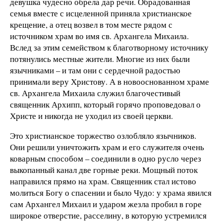
девушка чудесно обрела дар речи. Обрадованная
семья вместе с исцеленной приняла христианское
крещение, а отец возвел в том месте рядом с
источником храм во имя св. Архангела Михаила.
Вслед за этим семейством к благотворному источнику
потянулись местные жители. Многие из них были
язычниками – и там они с сердечной радостью
принимали веру Христову. А в новооснованном храме
св. Архангела Михаила служил благочестивый
священник Архипп, который горячо проповедовал о
Христе и никогда не уходил из своей церкви.
Это христианское торжество озлобляло язычников.
Они решили уничтожить храм и его служителя очень
коварным способом – соединили в одно русло через
выкопанный канал две горные реки. Мощный поток
направился прямо на храм. Священник стал истово
молиться Богу о спасении и было Чудо: у храма явился
сам Архангел Михаил и ударом жезла пробил в горе
широкое отверстие, расселину, в которую устремился