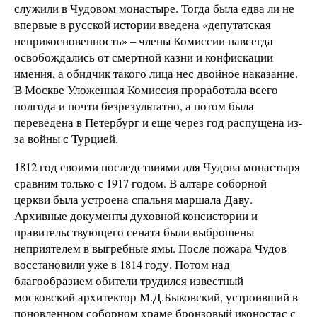
служили в Чудовом монастыре. Тогда была едва ли не
впервые в русской истории введена «депутатская
неприкосновенность» – члены Комиссии навсегда
освобождались от смертной казни и конфискации
имения, а обидчик такого лица нес двойное наказание.
В Москве Уложенная Комиссия проработала всего
полгода и почти безрезультатно, а потом была
переведена в Петербург и еще через год распущена из-
за войны с Турцией.
1812 год своими последствиями для Чудова монастыря
сравним только с 1917 годом. В алтаре соборной
церкви была устроена спальня маршала Даву.
Архивные документы духовной консистории и
правительствующего сената были выброшены
неприятелем в выгребные ямы. После пожара Чудов
восстановили уже в 1814 году. Потом над
благообразием обители трудился известный
московский архитектор М.Д.Быковский, устроивший в
поновленном соборном храме бронзовый иконостас с