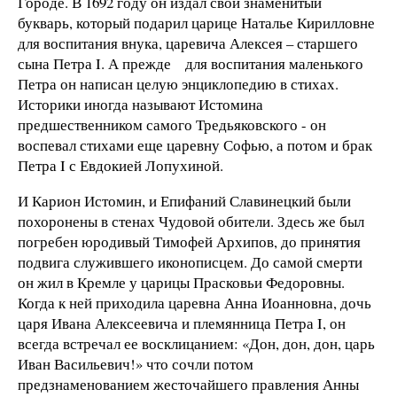
Городе. В 1692 году он издал свой знаменитый
букварь, который подарил царице Наталье Кирилловне
для воспитания внука, царевича Алексея – старшего
сына Петра I. А прежде для воспитания маленького
Петра он написан целую энциклопедию в стихах.
Историки иногда называют Истомина
предшественником самого Тредьяковского - он
воспевал стихами еще царевну Софью, а потом и брак
Петра I с Евдокией Лопухиной.
И Карион Истомин, и Епифаний Славинецкий были
похоронены в стенах Чудовой обители. Здесь же был
погребен юродивый Тимофей Архипов, до принятия
подвига служившего иконописцем. До самой смерти
он жил в Кремле у царицы Прасковьи Федоровны.
Когда к ней приходила царевна Анна Иоанновна, дочь
царя Ивана Алексеевича и племянница Петра I, он
всегда встречал ее восклицанием: «Дон, дон, дон, царь
Иван Васильевич!» что сочли потом
предзнаменованием жесточайшего правления Анны