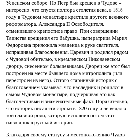
Успенском соборе. Но Петр был крещен в Чудове –
интересно, что спустя полтора столетия века, в 1818
году в Чудовом монастыре крестили другого великого
реформатора, Александра II Освободителя,
отменившего крепостное право. При совершении
Таинства крещения его бабушка, императрица Мария
Федоровна приложила младенца к руке святителя,
испрашивая благословения. Царевич и родился рядом
с Чудовой обителью, в кремлевском Николаевском
дворце, снесенном большевиками. Дворец же этот был
построен на месте бывшего дома митрополита (или
перестроен из него). Оттого старинный историк с
благоговением указывал, что наследник и родился в
самом Чудовом монастыре, подчеркивая это как
благочестивый и знаменательный факт. Поразительно,
что историк писал эти строки в 1820 году и не ведал о
той славной роли, которую исполнил потом этот
наследник в русской истории.
Благодаря своему статусу и местоположению Чудов