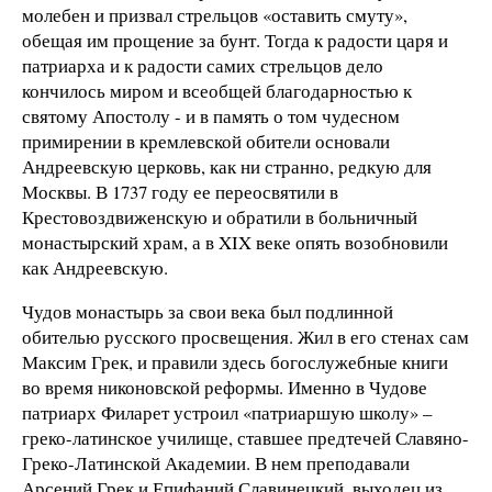
молебен и призвал стрельцов «оставить смуту»,
обещая им прощение за бунт. Тогда к радости царя и
патриарха и к радости самих стрельцов дело
кончилось миром и всеобщей благодарностью к
святому Апостолу - и в память о том чудесном
примирении в кремлевской обители основали
Андреевскую церковь, как ни странно, редкую для
Москвы. В 1737 году ее переосвятили в
Крестовоздвиженскую и обратили в больничный
монастырский храм, а в XIX веке опять возобновили
как Андреевскую.
Чудов монастырь за свои века был подлинной
обителью русского просвещения. Жил в его стенах сам
Максим Грек, и правили здесь богослужебные книги
во время никоновской реформы. Именно в Чудове
патриарх Филарет устроил «патриаршую школу» –
греко-латинское училище, ставшее предтечей Славяно-
Греко-Латинской Академии. В нем преподавали
Арсений Грек и Епифаний Славинецкий, выходец из