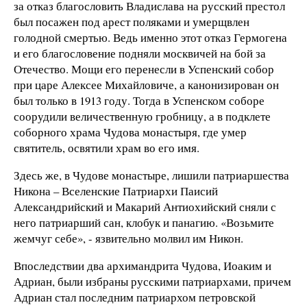
за отказ благословить Владислава на русский престол
был посажен под арест поляками и умерщвлен
голодной смертью. Ведь именно этот отказ Гермогена
и его благословение подняли москвичей на бой за
Отечество. Мощи его перенесли в Успенский собор
при царе Алексее Михайловиче, а канонизирован он
был только в 1913 году. Тогда в Успенском соборе
соорудили величественную гробницу, а в подклете
соборного храма Чудова монастыря, где умер
святитель, освятили храм во его имя.
Здесь же, в Чудове монастыре, лишили патриаршества
Никона – Вселенские Патриархи Паисий
Александрийский и Макарий Антиохийский сняли с
него патриарший сан, клобук и панагию. «Возьмите
жемчуг себе», - язвительно молвил им Никон.
Впоследствии два архимандрита Чудова, Иоаким и
Адриан, были избраны русскими патриархами, причем
Адриан стал последним патриархом петровской