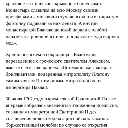
красивое «готическое» крыльцо с башенками.
Монастырь славился на всю Москву своими
просфорами – москвичи стучали в окно и в открытую
форточку подавали за них деньги. А внутри
монастырской Благовещенской церкви в особой
палатке, устроенной в стене, продавали «чудотворцев
мед».
Хранились в нем и сокровища – Евангелие,
переведенное с греческого святителем Алексием,
вместе с его завещанием, «Потемкинская» митра с
бриллиантами, подаренная митрополиту Платону
самим князем Потемкиным, митра и посох от
императора Павла I.
30 июля 1767 году в кремлевской Грановитой Палате
впервые собралась знаменитая Уложенная Комиссия,
созванная императрицей Екатериной II для
составления нового кодекса российских законов.
Торжественный молебен по случаю ее открытия