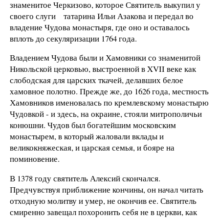
знаменитое Черкизово, которое Святитель выкупил у
своего слуги татарина Ильи Азакова и передал во
владение Чудова монастыря, где оно и оставалось
вплоть до секуляризации 1764 года.
Владением Чудова были и Хамовники со знаменитой
Никольской церковью, выстроенной в XVII веке как
слободская для царских ткачей, делавших белое
хамовное полотно. Прежде же, до 1626 года, местность
Хамовников именовалась по кремлевскому монастырю
Чудовкой - и здесь, на окраине, стояли митрополичьи
конюшни. Чудов был богатейшим московским
монастырем, в который жаловали вклады и
великокняжеская, и царская семья, и бояре на
поминовение.
В 1378 году святитель Алексий скончался.
Предчувствуя приближение кончины, он начал читать
отходную молитву и умер, не окончив ее. Святитель
смиренно завещал похоронить себя не в церкви, как