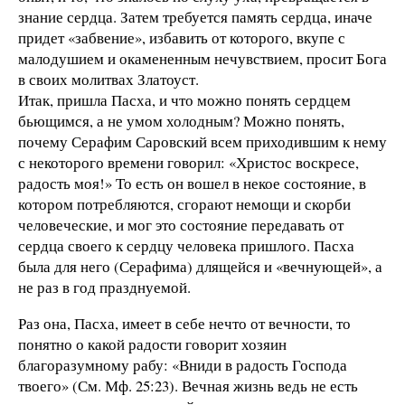
знание сердца. Затем требуется память сердца, иначе
придет «забвение», избавить от которого, вкупе с
малодушием и окамененным нечувствием, просит Бога
в своих молитвах Златоуст.
Итак, пришла Пасха, и что можно понять сердцем
бьющимся, а не умом холодным? Можно понять,
почему Серафим Саровский всем приходившим к нему
с некоторого времени говорил: «Христос воскресе,
радость моя!» То есть он вошел в некое состояние, в
котором потребляются, сгорают немощи и скорби
человеческие, и мог это состояние передавать от
сердца своего к сердцу человека пришлого. Пасха
была для него (Серафима) длящейся и «вечнующей», а
не раз в год празднуемой.
Раз она, Пасха, имеет в себе нечто от вечности, то
понятно о какой радости говорит хозяин
благоразумному рабу: «Вниди в радость Господа
твоего» (См. Мф. 25:23). Вечная жизнь ведь не есть