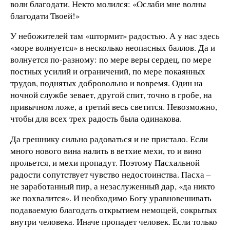
волн благодати. Некто молился: «Ослаби мне волны
благодати Твоей!»
У небожителей там «штормит» радостью. А у нас здесь
«море волнуется» в несколько неопасных баллов. Да и
волнуется по-разному: по мере веры сердец, по мере
постных усилий и ограничений, по мере покаянных
трудов, поднятых добровольно и вовремя. Один на
ночной службе зевает, другой спит, точно в гробе, на
привычном ложе, а третий весь светится. Невозможно,
чтобы для всех трех радость была одинакова.
Да грешнику сильно радоваться и не пристало. Если
много нового вина налить в ветхие мехи, то и вино
прольется, и мехи пропадут. Поэтому Пасхальной
радости сопутствует чувство недостоинства. Пасха –
не заработанный пир, а незаслуженный дар, «да никто
же похвалится». И необходимо Богу уравновешивать
подаваемую благодать открытием немощей, сокрытых
внутри человека. Иначе пропадет человек. Если только