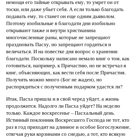
немощи его тайные открывать ему, то умрет он от
тоски, или даже убьет себя. А если только благодать
подавать ему, то станет он еще одним дьяволом.
Поэтому изобильные в благодати дни изобильно
открывают также и внутри христианина
многочисленные раны, которые не запрещают
праздновать Пасху, но запрещают гордиться и
величаться. И на повестке дня вопрос о хранении
благодати. Поскольку написано немало книг о том, как
готовиться, например, к Причастию, но не встречал я
книг, объясняющих, как вести себя после Причастия.
Получить можно много (Бог не жаден), но
распорядиться с полученным подарком удастся ли?
Итак, Пасха пришла и в свой черед уйдет, а жизнь
продолжится. Надолго ли Пасха уйдет? На неделю
только. Каждое воскресенье – Пасхальный день.
Истинный поклонник Воскресшего Господа не тот, кто
раз в год приходит на длинное и особое Богослужение,
отягчая руки корзинами со снедью, а тот, кто всякую