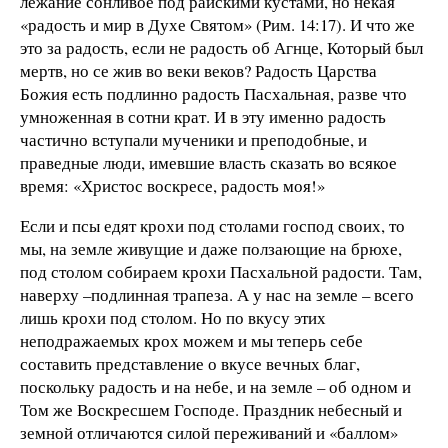
лежание сонливое под райскими кустами, но некая
«радость и мир в Духе Святом» (Рим. 14:17). И что же
это за радость, если не радость об Агнце, Который был
мертв, но се жив во веки веков? Радость Царства
Божия есть подлинно радость Пасхальная, разве что
умноженная в сотни крат. И в эту именно радость
частично вступали мученики и преподобные, и
праведные люди, имевшие власть сказать во всякое
время: «Христос воскресе, радость моя!»
Если и псы едят крохи под столами господ своих, то
мы, на земле живущие и даже ползающие на брюхе,
под столом собираем крохи Пасхальной радости. Там,
наверху –подлинная трапеза. А у нас на земле – всего
лишь крохи под столом. Но по вкусу этих
неподражаемых крох можем и мы теперь себе
составить представление о вкусе вечных благ,
поскольку радость и на небе, и на земле – об одном и
Том же Воскресшем Господе. Праздник небесный и
земной отличаются силой переживаний и «баллом»