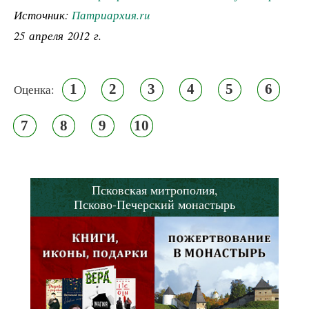
Источник:
Патриархия.ru
25 апреля 2012 г.
1
2
3
4
5
6
Оценка:
7
8
9
10
Псковская митрополия,
Псково-Печерский монастырь