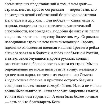
элементарных представлений о том, в чем долг —
страны, власти, просто сограждан — перед теми, кто
ее когда-то ценой собственной боли и крови отстоял.
Дело еще и в другом… Эта победа — слава нашего
народа, свидетельство его величия, удивительной
способности, возрождаясь, подобно фениксу из пепла,
свершать то, что не под силу более никому. Огромная,
наводившая страх на всю цивилизованную Европу,
идеально отлаженная военная машина Третьего рейха
сначала завязла в болотах и лесах необъятной России,
а затем, захлебнувшись в крови русских солдат,
окончательно и бесповоротно вышла из строя. Мы по
определению не могли выиграть ту войну: незадолго
до нее наш народ, по точному выражению Семена
Людвиговича Франка, в приступе острого безумия
совершил коллективное самоубийство. И, тем не менее,
война была выиграна. Если говорить мирским языком,
то нам есть чем гордиться. А если быть более точным
— есть за что благодарить Бога.