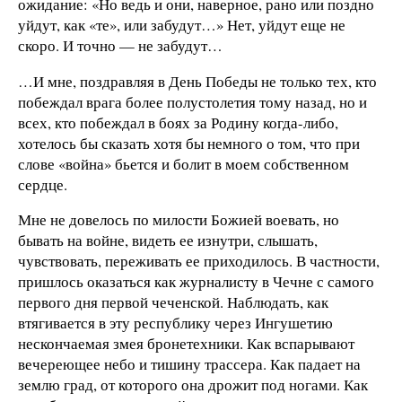
ожидание: «Но ведь и они, наверное, рано или поздно
уйдут, как «те», или забудут…» Нет, уйдут еще не
скоро. И точно — не забудут…
…И мне, поздравляя в День Победы не только тех, кто
побеждал врага более полустолетия тому назад, но и
всех, кто побеждал в боях за Родину когда-либо,
хотелось бы сказать хотя бы немного о том, что при
слове «война» бьется и болит в моем собственном
сердце.
Мне не довелось по милости Божией воевать, но
бывать на войне, видеть ее изнутри, слышать,
чувствовать, переживать ее приходилось. В частности,
пришлось оказаться как журналисту в Чечне с самого
первого дня первой чеченской. Наблюдать, как
втягивается в эту республику через Ингушетию
нескончаемая змея бронетехники. Как вспарывают
вечереющее небо и тишину трассера. Как падает на
землю град, от которого она дрожит под ногами. Как