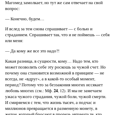
Магомед замолкает, но тут же сам отвечает на свой
вопрос:
— Конечно, будем…
И вслед за тем снова спрашивает — с болью и
страданием. Спрашивает так, что и не поймешь — себя
или меня:
— Да кому же все это надо?!
Какая разница, в сущности, кому… Надо тем, кто
может позволить себе эту рос­кошь за чужой счет. Но
почему она становится возможной в принципе — не
всегда, не «вдруг», а в какой-то особый момент,
период? Потому что за беззакония многих иссякает
24
любовь многих (см.: Мф.
, 12). И мы не замечаем
ужаса чужого страдания, чужой боли, чужой смерти.
И смиряемся с тем, что жизнь тысяч, а подчас и
миллионов превращается в разменную монету, в
жетон, который бросают в прорезь автомата те, кто