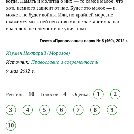
когда. Память и молитва о них — то самое малое, что
хоть немного зависит от нас. Будет это малое — и,
может, не будет войны. Или, по крайней мере, не
окажемся мы к ней неготовыми, не застанет она нас
врасплох, не сломает и не уничтожит.
Газета «Православная вера» № 8 (460), 2012 г.
Игумен Нектарий (Морозов)
Источник:
Православие и современность
9 мая 2012 г.
10
4
1
2
Рейтинг:
Голосов:
Оценка:
3
4
5
6
7
8
9
10