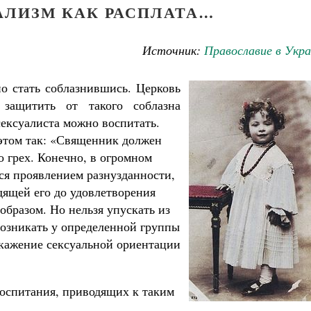
АЛИЗМ КАК РАСПЛАТА…
Источник:
Православие в Укр
о стать соблазнившись. Церковь
 защитить от такого соблазна
ексуалиста можно воспитать.
этом так: «Священник должен
Великомученик Георгий Победоносец. Н
о грех. Конечно, в огромном
святого
ся проявлением разнузданности,
Роман Котов
Как найти своё место в жизни
дящей его до удовлетворения
Кирилл Мурышев
образом. Но нельзя упускать из
возникать у определенной группы
скажение сексуальной ориентации
воспитания, приводящих к таким