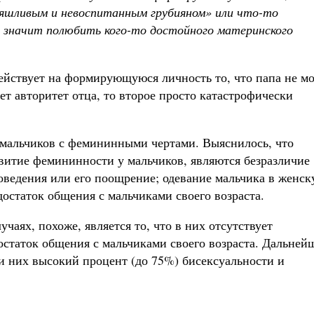
яшливым и невоспитанным грубияном» или что-то
, значит полюбить кого-то достойного материнского
действует на формирующуюся личность то, что папа не м
ает авторитет отца, то второе просто катастрофически
 мальчиков с фемининными чертами. Выяснилось, что
итие фемининности у мальчиков, являются безразличие
оведения или его поощрение; одевание мальчика в женс
достаток общения с мальчиками своего возраста.
чаях, похоже, является то, что в них отсутствует
статок общения с мальчиками своего возраста. Дальней
и них высокий процент (до 75%) бисексуальности и