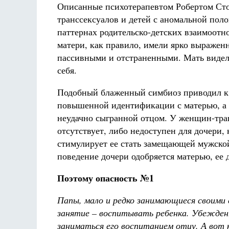
Описанные психотерапевтом Робертом Сто
транссексуалов и детей с аномальной по
паттернах родительско-детских взаимоотн
матери, как правило, имели ярко выражен
пассивными и отстраненными. Мать видела
себя.
Подобный блаженный симбиоз приводил к 
повышенной идентификации с матерью, а т
неудачно сыгранной отцом. У женщин-тран
отсутствует, либо недоступен для дочери, 
стимулирует ее стать замещающей мужской
поведение дочери одобряется матерью, ее 
Поэтому опасность №1
Папы, мало и редко занимающиеся своими
занятие – воспитывать ребенка. Убежденн
заниматься его воспитанием отцу. А вот