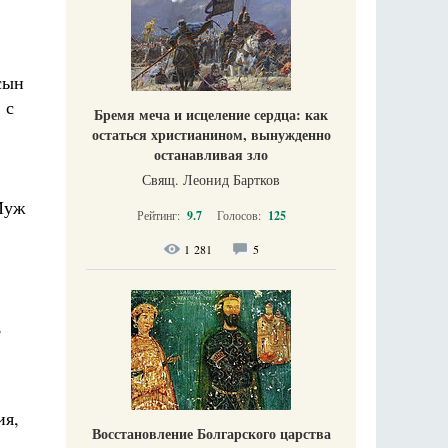
сын
 с
Бремя меча и исцеление сердца: как
остаться христианином, вынужденно
останавливая зло
Свящ. Леонид Бартков
 Муж
Рейтинг:
9.7
Голосов:
125
1 281
5
,
ия,
Восстановление Болгарского царства