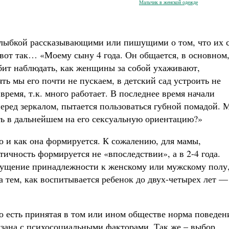
Мальчик в женской одежде
 улыбкой рассказывающими или пишущими о том, что их 
 вот так… «Моему сыну 4 года. Он общается, в основном,
бит наблюдать, как женщины за собой ухаживают,
ь мы его почти не пускаем, в детский сад устроить не
время, т.к. много работает. В последнее время начали
 перед зеркалом, пытается пользоваться губной помадой.
ть в дальнейшем на его сексуальную ориентацию?»
го и как она формируется. К сожалению, для мамы,
ичность формируется не «впоследствии», а в 2-4 года.
ощущение принадлежности к женскому или мужскому полу
а тем, как воспитывается ребенок до двух-четырех лет —
о есть принятая в том или ином обществе норма поведен
зана с психосоциальными факторами. Так же – выбор