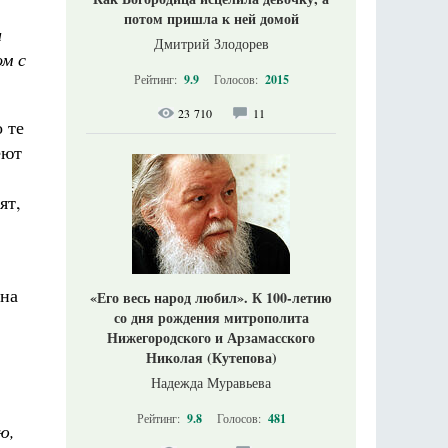
потом пришла к ней домой
и
Дмитрий Злодорев
ом с
Рейтинг:
9.9
Голосов:
2015
23 710
11
 те
еют
ят,
 на
«Его весь народ любил». К 100-летию
со дня рождения митрополита
Нижегородского и Арзамасского
Николая (Кутепова)
Надежда Муравьева
Рейтинг:
9.8
Голосов:
481
ю,