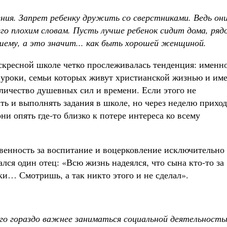
ния. Запрет ребенку дружить со сверстниками. Ведь он
его плохим словам. Пусть лучше ребенок сидит дома, ряд
шему, а это значит
...
как быть хорошей женщиной.
скресной школе четко прослеживалась тенденция: именно
 уроки, семьи которых живут христианской жизнью и им
оличество душевных сил и времени. Если этого не
ать и выполнять задания в школе, но через неделю приход
они опять где-то близко к потере интереса ко всему
венность за воспитание и воцерковление исключительно
ся один отец: «Всю жизнь надеялся, что сына кто-то за
ки… Смотришь, а так никто этого и не сделал».
ого гораздо важнее заниматься социальной деятельность