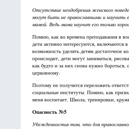
Отсутствие неодобрения женского поведе
могут быть не православными и науч
и
т
ь
мамой. Ведь мама научит его только хоро
Помню, как во времена преподавания в во
дети активно интересуются, включаются в
возможность уделять детям достаточное к
происходит, дети могут заниматься, рисов
как будто и за них снова нужно бороться, 
церковному.
Поэтому не получится переложить ответст
социальные институты. Помню, как признал
меня воспитает. Школа, тренировки, круж
Опасность №5
Убежденность
в том, что для православн