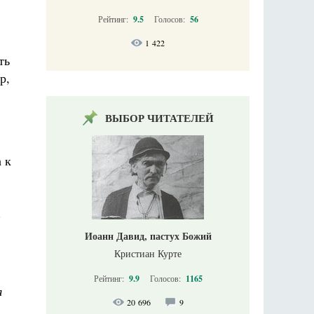
Рейтинг:
9.5
Голосов:
56
1 422
ть
р,
ВЫБОР ЧИТАТЕЛЕЙ
 к
.
Иоанн Давид, пастух Божий
Кристиан Курте
Рейтинг:
9.9
Голосов:
1165
я
20 696
9