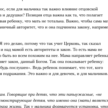
ос, если для мальчика так важно влияние отцовской
ца и дедушки? Позиция отца важна как та, что полагает
ая ребенку, что мать не тотальна. Важно, чтобы сама ма
раничный авторитет, что и она подчинена закону, наприме
Я это делаю, потому что так учит Церковь, так сказал
и над мамой есть авторитеты и закон. То есть мама не
о быть во всем похожим на нее. Мама направляет ребенка
яет закон, данный Богом. Так она показывает ребенку:
 будь послушен». Ведь ребенок понимает, что тот, кого
я подражания. Это важно и для девочек, и для мальчиков
ам. Говорящие при детях, что эти папы
ужасные, «не
демонстрирующие детям, что именно она (мать) являет
с
раза жизни. Так у мальчика формируется установка, что