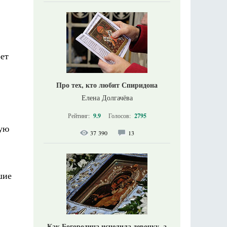
оет
Про тех, кто любит Спиридона
Елена Долгачёва
Рейтинг:
9.9
Голосов:
2795
кую
37 390
13
шие
Как Богородица исцелила девочку, а