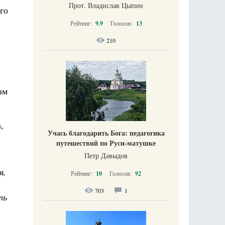
Прот. Владислав Цыпин
го
Рейтинг:
9.9
Голосов:
13
210
ам
,
Учась благодарить Бога: педагогика
путешествий по Руси-матушке
Петр Давыдов
я,
Рейтинг:
10
Голосов:
92
703
1
ть