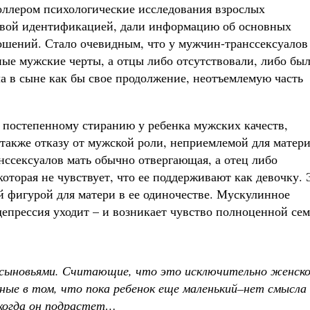
ллером психологические исследования взрослых
ловой идентификацией, дали информацию об основных
ошений. Стало очевидным, что у мужчин-транссексуалов
ные мужские черты, а отцы либо отсутствовали, либо бы
 в сыне как бы свое продолжение, неотъемлемую часть
постепенному стиранию у ребенка мужских качеств,
акже отказу от мужской роли, неприемлемой для матери
ссексуалов мать обычно отвергающая, а отец либо
которая не чувствует, что ее поддерживают как девочку. 
 фигурой для матери в ее одиночестве. Мускулинное
депрессия уходит – и возникает чувство полноценной сем
 сыновьями. Считающие, что это исключительно женск
ые в том, что пока ребенок еще маленький
–
нет смысла
 когда он подрастет…