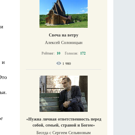
ли
Свеча на ветру
Алексей Солоницын
Рейтинг:
10
Голосов:
172
 и
1 980
Это
ьи.
ое
«Нужна личная ответственность перед
собой, семьей, страной и Богом»
Беседа с Сергеем Сельяновым