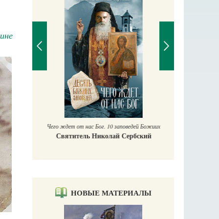
аине
П
Е
аучись у
Чего ждет от нас Бог. 10 заповедей Божиих
Святитель Николай Сербский
НОВЫЕ МАТЕРИАЛЫ