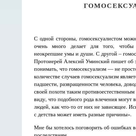
ГОМОСЕКСУ
С одной стороны, гомосексуалистом можн
очень много делает для того, чтобы
неокрепшие умы и души. С другой – гомос
Протоиерей Алексий Уминский пишет об 
понимать, что гомосексуализм — не прост
Разлуки не будет
количестве случаев гомосексуализм являет
Фредерика де Грааф
падшести, развращенности человека, дово
своей похоти таким противоестественным 
виду, что подобного рода влечения могут 
людей, как что-то от них не зависящее. И
с детства может иметь разные причины».
Мне бы хотелось поговорить об ошибках 
последствиям.